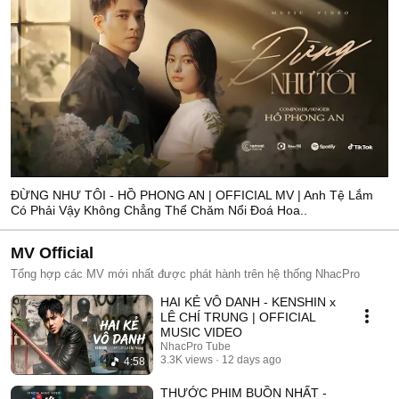
ĐỪNG NHƯ TÔI - HỒ PHONG AN | OFFICIAL MV | Anh Tệ Lắm
Có Phải Vậy Không Chẳng Thể Chăm Nổi Đoá Hoa..
MV Official
Tổng hợp các MV mới nhất được phát hành trên hệ thống NhacPro
HAI KẺ VÔ DANH - KENSHIN x
LÊ CHÍ TRUNG | OFFICIAL
MUSIC VIDEO
NhacPro Tube
3.3K views
12 days ago
4:58
THƯỚC PHIM BUỒN NHẤT -