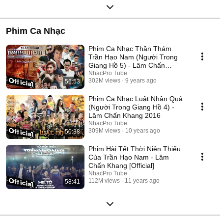
Phim Ca Nhạc
Phim Ca Nhạc Thần Thám
Trần Hạo Nam (Người Trong
Giang Hồ 5) - Lâm Chấn
Khang 2017
NhacPro Tube
302M views
9 years ago
56:53
Phim Ca Nhạc Luật Nhân Quả
(Người Trong Giang Hồ 4) -
Lâm Chấn Khang 2016
NhacPro Tube
309M views
10 years ago
50:38
Phim Hài Tết Thời Niên Thiếu
Của Trần Hạo Nam - Lâm
Chấn Khang [Official]
NhacPro Tube
112M views
11 years ago
58:41