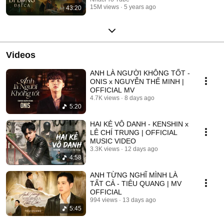
15M views
5 years ago
43:20
Videos
ANH LÀ NGƯỜI KHÔNG TỐT -
ONIS x NGUYỄN THẾ MINH |
OFFICIAL MV
4.7K views
8 days ago
5:20
HAI KẺ VÔ DANH - KENSHIN x
LÊ CHÍ TRUNG | OFFICIAL
MUSIC VIDEO
3.3K views
12 days ago
4:58
ANH TỪNG NGHĨ MÌNH LÀ
TẤT CẢ - TIÊU QUANG | MV
OFFICIAL
994 views
13 days ago
5:45