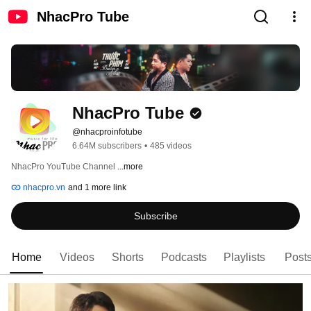
NhacPro Tube
NhacPro Tube
@nhacproinfotube
6.64M subscribers
•
485 videos
NhacPro YouTube Channel 
...more
nhacpro.vn
and 1 more link
Subscribe
Home
Videos
Shorts
Podcasts
Playlists
Post