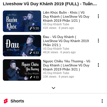
Liveshow Vũ Duy Khánh 2019 (FULL) - Tuấn
Hưng , Đạt G , Dương Hoàng Yến
Liên Khúc Buồn - Khóc | Vũ
Duy Khánh ( LiveShow Vũ Duy
Khánh 2019 Phần 1/21 )
Vũ Duy Khánh Tube
41K views
6 years ago
5:20
Đau - Vũ Duy Khánh (
LiveShow Vũ Duy Khánh 2019
Phần 2/21 )
Vũ Duy Khánh Tube
461K views
6 years ago
4:33
Ngược Chiều Yêu Thương - Vũ
Duy Khánh ( LiveShow Vũ Duy
Khánh 2019 Phần 3/21 )
Vũ Duy Khánh Tube
10K views
6 years ago
4:11
Shorts