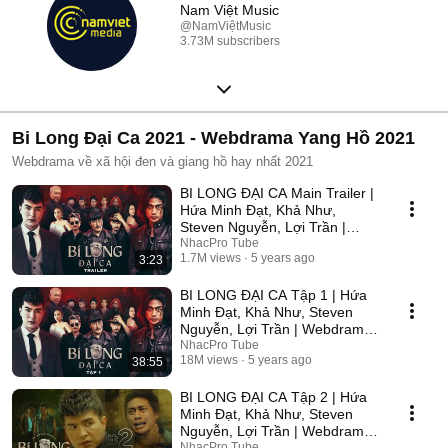
Nam Việt Music
@NamViệtMusic
3.73M subscribers
Bi Long Đại Ca 2021 - Webdrama Yang Hồ 2021
Webdrama về xã hội đen và giang hồ hay nhất 2021
BI LONG ĐẠI CA Main Trailer |
Hứa Minh Đạt, Khả Như,
Steven Nguyễn, Lợi Trần |
Webdrama Yang Hồ 2021
NhacPro Tube
1.7M views
5 years ago
3:23
BI LONG ĐẠI CA Tập 1 | Hứa
Minh Đạt, Khả Như, Steven
Nguyễn, Lợi Trần | Webdrama
Yang Hồ 2021
NhacPro Tube
18M views
5 years ago
38:55
BI LONG ĐẠI CA Tập 2 | Hứa
Minh Đạt, Khả Như, Steven
Nguyễn, Lợi Trần | Webdrama
Yang Hồ 2021
NhacPro Tube