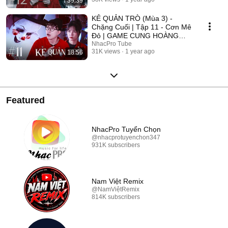
39:39
2025
KẺ QUẢN TRÒ (Mùa 3) -
Chặng Cuối | Tập 11 - Cơn Mê
Đỏ | GAME CUNG HOÀNG
ĐẠO || Web Drama 2025
NhacPro Tube
31K views
1 year ago
18:56
Featured
NhacPro Tuyển Chọn
@nhacprotuyenchon347
931K subscribers
Nam Việt Remix
@NamViệtRemix
814K subscribers