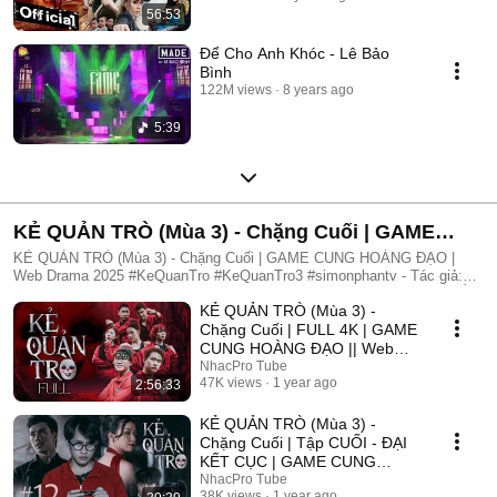
56:53
Để Cho Anh Khóc - Lê Bảo
Bình
122M views
8 years ago
5:39
KẺ QUẢN TRÒ (Mùa 3) - Chặng Cuối | GAME
CUNG HOÀNG ĐẠO | Web Drama 2025
KẺ QUẢN TRÒ (Mùa 3) - Chặng Cuối | GAME CUNG HOÀNG ĐẠO |
Web Drama 2025 #KeQuanTro #KeQuanTro3 #simonphantv - Tác giả:
Simon Phan - Diễn viên: Simon Phan, Bnat, Huỳnh Nhựt, Bảo Ngân, Út
KẺ QUẢN TRÒ (Mùa 3) -
Tâm, Trúc, Khánh Duy ► Một trò chơi kỳ lạ, với mức thưởng tiền tỷ.
Một trò chơi mang hơi hướng của show truyền hình thực tế, nhưng dần
Chặng Cuối | FULL 4K | GAME
trở nên đen tối hơn quà từng vòng. Ai sẽ là người chiến thắng cuối
CUNG HOÀNG ĐẠO || Web
cùng?. Mục đích của KẺ QUẢN TRÒ là gì?. Và gương mặt đằng sau
Drama 2025
NhacPro Tube
chiếc mặt nạ. Tất cả sẽ tiết lộ trong seri web drama KẺ QUẢN TRÒ
47K views
1 year ago
2:56:33
(Mùa 3) Simon Phan _ Anh trai Simon Huỳnh Nhựt _ Diễn viên Huỳnh
Nhựt Bnat _ Ca sĩ Bnat Bảo Ngân _ Cô giáo Bảo Ngân Trúc _ TikToker
KẺ QUẢN TRÒ (Mùa 3) -
Trúc Khánh Duy _ Nghệ sĩ Khánh Duy Simon Phan _ Em trai Cá Hồi
Chặng Cuối | Tập CUỐI - ĐẠI
KẾT CỤC | GAME CUNG
HOÀNG ĐẠO || Web Drama
NhacPro Tube
38K views
1 year ago