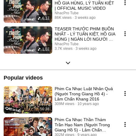
HỒ GIA HÙNG, LÝ TUẤN KIỆT
| OFFICIAL MUSIC VIDEO
NhacPro Tube
86K views
3 weeks ago
6:17
TEASER THƯỚC PHIM BUỒN
NHẤT - LÝ TUẤN KIỆT, HỒ GIA
HÙNG | NGÀN LỜI NGƯỜI ĐÃ
NÓI KHÔNG SAI ....
NhacPro Tube
3.7K views
3 weeks ago
1:07
Popular videos
Phim Ca Nhạc Luật Nhân Quả
(Người Trong Giang Hồ 4) -
Lâm Chấn Khang 2016
309M views
10 years ago
50:38
Phim Ca Nhạc Thần Thám
Trần Hạo Nam (Người Trong
Giang Hồ 5) - Lâm Chấn
Khang 2017
302M views
9 years ago