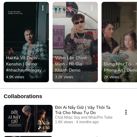
Hai Kẻ Vô Danh - 
Vươn Lên Chính 
Kenshin | Demo 
Mình - Hồ Gia 
Đừng Như Tôi - H
#nhachaymoingay 
Khánh Demo
Phong An | Dem
#tamtrang
4.9K views
3.2K views
2K views
Collaborations
Đời Ai Nấy Giữ | Vậy Thôi Ta
Trả Cho Nhau Tự Do
Chút Nhạc Suy and NhacPro Tube
1.6K views
4 months ago
4:50