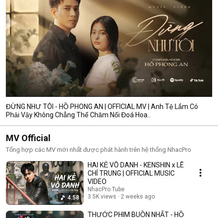
ĐỪNG NHƯ TÔI - HỒ PHONG AN | OFFICIAL MV | Anh Tệ Lắm Có
Phải Vậy Không Chẳng Thể Chăm Nổi Đoá Hoa..
MV Official
Tổng hợp các MV mới nhất được phát hành trên hệ thống NhacPro
HAI KẺ VÔ DANH - KENSHIN x LÊ
CHÍ TRUNG | OFFICIAL MUSIC
VIDEO
NhacPro Tube
3.5K views
2 weeks ago
4:58
THƯỚC PHIM BUỒN NHẤT - HỒ