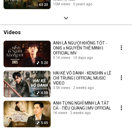
15M views
5 years ago
43:20
Videos
ANH LÀ NGƯỜI KHÔNG TỐT -
ONIS x NGUYỄN THẾ MINH |
OFFICIAL MV
5.1K views
10 days ago
5:20
HAI KẺ VÔ DANH - KENSHIN x LÊ
CHÍ TRUNG | OFFICIAL MUSIC
VIDEO
3.5K views
2 weeks ago
4:58
ANH TỪNG NGHĨ MÌNH LÀ TẤT
CẢ - TIÊU QUANG | MV OFFICIAL
1K views
2 weeks ago
5:45