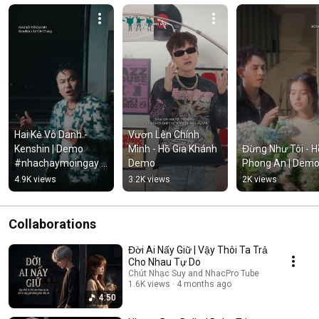
Hai Kẻ Vô Danh - 
Vươn Lên Chính 
Kenshin | Demo 
Mình - Hồ Gia Khánh 
Đừng Như Tôi - Hồ
#nhachaymoingay 
Demo
Phong An | Dem
#tamtrang
4.9K views
3.2K views
2K views
Collaborations
Đời Ai Nấy Giữ | Vậy Thôi Ta Trả
Cho Nhau Tự Do
Chút Nhạc Suy and NhacPro Tube
1.6K views
4 months ago
4:50