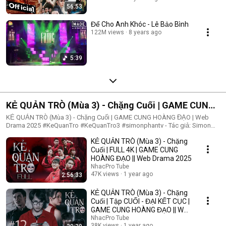
56:53
Để Cho Anh Khóc - Lê Bảo Bình
122M views
8 years ago
5:39
KẺ QUẢN TRÒ (Mùa 3) - Chặng Cuối | GAME CUNG
HOÀNG ĐẠO | Web Drama 2025
KẺ QUẢN TRÒ (Mùa 3) - Chặng Cuối | GAME CUNG HOÀNG ĐẠO | Web
Drama 2025 #KeQuanTro #KeQuanTro3 #simonphantv - Tác giả: Simon
Phan - Diễn viên: Simon Phan, Bnat, Huỳnh Nhựt, Bảo Ngân, Út Tâm, Trúc,
KẺ QUẢN TRÒ (Mùa 3) - Chặng
Khánh Duy ► Một trò chơi kỳ lạ, với mức thưởng tiền tỷ. Một trò chơi
mang hơi hướng của show truyền hình thực tế, nhưng dần trở nên đen tối
Cuối | FULL 4K | GAME CUNG
hơn quà từng vòng. Ai sẽ là người chiến thắng cuối cùng?. Mục đích của
HOÀNG ĐẠO || Web Drama 2025
KẺ QUẢN TRÒ là gì?. Và gương mặt đằng sau chiếc mặt nạ. Tất cả sẽ tiết
NhacPro Tube
lộ trong seri web drama KẺ QUẢN TRÒ (Mùa 3) Simon Phan _ Anh trai
47K views
1 year ago
2:56:33
Simon Huỳnh Nhựt _ Diễn viên Huỳnh Nhựt Bnat _ Ca sĩ Bnat Bảo Ngân _
Cô giáo Bảo Ngân Trúc _ TikToker Trúc Khánh Duy _ Nghệ sĩ Khánh Duy
KẺ QUẢN TRÒ (Mùa 3) - Chặng
Simon Phan _ Em trai Cá Hồi
Cuối | Tập CUỐI - ĐẠI KẾT CỤC |
GAME CUNG HOÀNG ĐẠO || Web
Drama 2025
NhacPro Tube
38K views
1 year ago