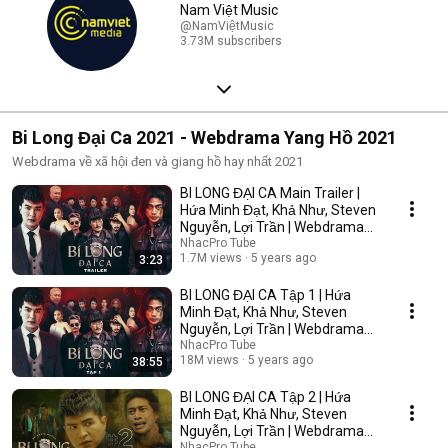
Nam Việt Music
@NamViệtMusic
3.73M subscribers
Bi Long Đại Ca 2021 - Webdrama Yang Hồ 2021
Webdrama về xã hội đen và giang hồ hay nhất 2021
BI LONG ĐẠI CA Main Trailer |
Hứa Minh Đạt, Khả Như, Steven
Nguyễn, Lợi Trần | Webdrama
Yang Hồ 2021
NhacPro Tube
1.7M views
5 years ago
3:23
BI LONG ĐẠI CA Tập 1 | Hứa
Minh Đạt, Khả Như, Steven
Nguyễn, Lợi Trần | Webdrama
Yang Hồ 2021
NhacPro Tube
18M views
5 years ago
38:55
BI LONG ĐẠI CA Tập 2 | Hứa
Minh Đạt, Khả Như, Steven
Nguyễn, Lợi Trần | Webdrama
Yang Hồ 2021
NhacPro Tube