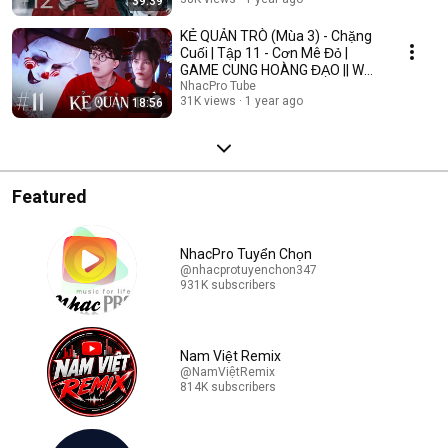
39:39
KẺ QUẢN TRÒ (Mùa 3) - Chặng
Cuối | Tập 11 - Cơn Mê Đỏ |
GAME CUNG HOÀNG ĐẠO || Web
Drama 2025
NhacPro Tube
31K views
1 year ago
18:56
Featured
NhacPro Tuyển Chọn
@nhacprotuyenchon347
931K subscribers
Nam Việt Remix
@NamViệtRemix
814K subscribers