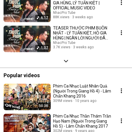
GIA HÙNG, LÝ TUẤN KIỆT |
OFFICIAL MUSIC VIDEO
NhacPro Tube
88K views
3 weeks ago
6:17
TEASER THƯỚC PHIM BUỒN
NHẤT - LÝ TUẤN KIỆT, HỒ GIA
HÙNG | NGÀN LỜI NGƯỜI ĐÃ
NÓI KHÔNG SAI ....
NhacPro Tube
3.7K views
3 weeks ago
1:07
Popular videos
Phim Ca Nhạc Luật Nhân Quả
(Người Trong Giang Hồ 4) - Lâm
Chấn Khang 2016
309M views
10 years ago
50:38
Phim Ca Nhạc Thần Thám Trần
Hạo Nam (Người Trong Giang
Hồ 5) - Lâm Chấn Khang 2017
302M views
9 years ago