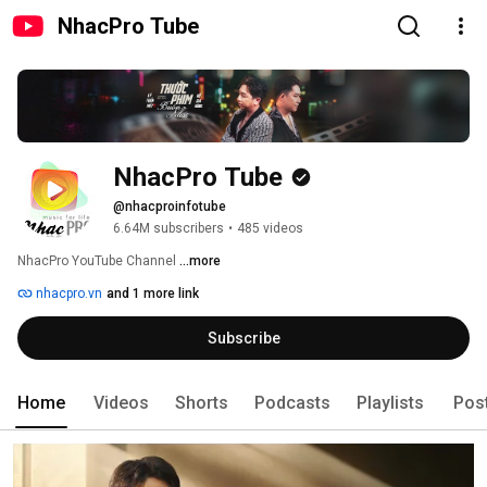
NhacPro Tube
NhacPro Tube
@nhacproinfotube
6.64M subscribers
•
485 videos
NhacPro YouTube Channel 
...more
nhacpro.vn
and 1 more link
Subscribe
Home
Videos
Shorts
Podcasts
Playlists
Pos