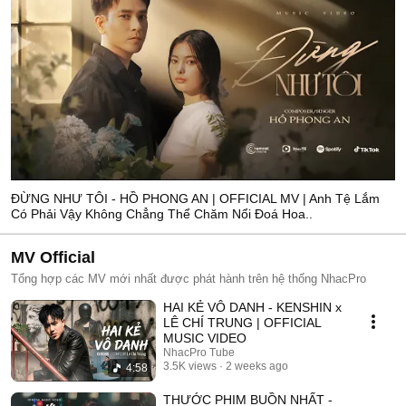
ĐỪNG NHƯ TÔI - HỒ PHONG AN | OFFICIAL MV | Anh Tệ Lắm
Có Phải Vậy Không Chẳng Thể Chăm Nổi Đoá Hoa..
MV Official
Tổng hợp các MV mới nhất được phát hành trên hệ thống NhacPro
HAI KẺ VÔ DANH - KENSHIN x
LÊ CHÍ TRUNG | OFFICIAL
MUSIC VIDEO
NhacPro Tube
3.5K views
2 weeks ago
4:58
THƯỚC PHIM BUỒN NHẤT -