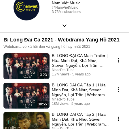
Nam Việt Music
@NamViệtMusic
3.73M subscribers
Bi Long Đại Ca 2021 - Webdrama Yang Hồ 2021
Webdrama về xã hội đen và giang hồ hay nhất 2021
BI LONG ĐẠI CA Main Trailer |
Hứa Minh Đạt, Khả Như,
Steven Nguyễn, Lợi Trần |
Webdrama Yang Hồ 2021
NhacPro Tube
1.7M views
5 years ago
3:23
BI LONG ĐẠI CA Tập 1 | Hứa
Minh Đạt, Khả Như, Steven
Nguyễn, Lợi Trần | Webdrama
Yang Hồ 2021
NhacPro Tube
18M views
5 years ago
38:55
BI LONG ĐẠI CA Tập 2 | Hứa
Minh Đạt, Khả Như, Steven
Nguyễn, Lợi Trần | Webdrama
Yang Hồ 2021
NhacPro Tube