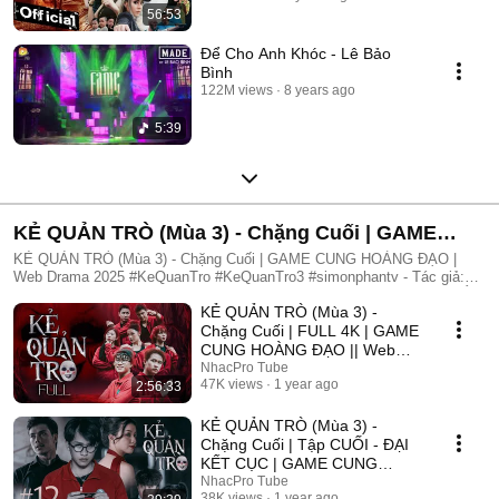
56:53
Để Cho Anh Khóc - Lê Bảo
Bình
122M views
8 years ago
5:39
KẺ QUẢN TRÒ (Mùa 3) - Chặng Cuối | GAME
CUNG HOÀNG ĐẠO | Web Drama 2025
KẺ QUẢN TRÒ (Mùa 3) - Chặng Cuối | GAME CUNG HOÀNG ĐẠO |
Web Drama 2025 #KeQuanTro #KeQuanTro3 #simonphantv - Tác giả:
Simon Phan - Diễn viên: Simon Phan, Bnat, Huỳnh Nhựt, Bảo Ngân, Út
KẺ QUẢN TRÒ (Mùa 3) -
Tâm, Trúc, Khánh Duy ► Một trò chơi kỳ lạ, với mức thưởng tiền tỷ.
Một trò chơi mang hơi hướng của show truyền hình thực tế, nhưng dần
Chặng Cuối | FULL 4K | GAME
trở nên đen tối hơn quà từng vòng. Ai sẽ là người chiến thắng cuối
CUNG HOÀNG ĐẠO || Web
cùng?. Mục đích của KẺ QUẢN TRÒ là gì?. Và gương mặt đằng sau
Drama 2025
NhacPro Tube
chiếc mặt nạ. Tất cả sẽ tiết lộ trong seri web drama KẺ QUẢN TRÒ
47K views
1 year ago
2:56:33
(Mùa 3) Simon Phan _ Anh trai Simon Huỳnh Nhựt _ Diễn viên Huỳnh
Nhựt Bnat _ Ca sĩ Bnat Bảo Ngân _ Cô giáo Bảo Ngân Trúc _ TikToker
KẺ QUẢN TRÒ (Mùa 3) -
Trúc Khánh Duy _ Nghệ sĩ Khánh Duy Simon Phan _ Em trai Cá Hồi
Chặng Cuối | Tập CUỐI - ĐẠI
KẾT CỤC | GAME CUNG
HOÀNG ĐẠO || Web Drama
NhacPro Tube
38K views
1 year ago