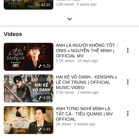
15M views
5 years ago
43:20
Videos
ANH LÀ NGƯỜI KHÔNG TỐT -
ONIS x NGUYỄN THẾ MINH |
OFFICIAL MV
5.1K views
10 days ago
5:20
HAI KẺ VÔ DANH - KENSHIN x
LÊ CHÍ TRUNG | OFFICIAL
MUSIC VIDEO
3.5K views
2 weeks ago
4:58
ANH TỪNG NGHĨ MÌNH LÀ
TẤT CẢ - TIÊU QUANG | MV
OFFICIAL
1K views
2 weeks ago
5:45