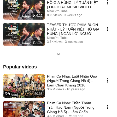
HỒ GIA HÙNG, LÝ TUẤN KIỆT
| OFFICIAL MUSIC VIDEO
NhacPro Tube
88K views
3 weeks ago
6:17
TEASER THƯỚC PHIM BUỒN
NHẤT - LÝ TUẤN KIỆT, HỒ GIA
HÙNG | NGÀN LỜI NGƯỜI ĐÃ
NÓI KHÔNG SAI ....
NhacPro Tube
3.7K views
3 weeks ago
1:07
Popular videos
Phim Ca Nhạc Luật Nhân Quả
(Người Trong Giang Hồ 4) -
Lâm Chấn Khang 2016
309M views
10 years ago
50:38
Phim Ca Nhạc Thần Thám
Trần Hạo Nam (Người Trong
Giang Hồ 5) - Lâm Chấn
Khang 2017
302M views
9 years ago