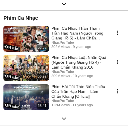
Phim Ca Nhạc
Phim Ca Nhạc Thần Thám
Trần Hạo Nam (Người Trong
Giang Hồ 5) - Lâm Chấn
Khang 2017
NhacPro Tube
302M views
9 years ago
56:53
Phim Ca Nhạc Luật Nhân Quả
(Người Trong Giang Hồ 4) -
Lâm Chấn Khang 2016
NhacPro Tube
309M views
10 years ago
50:38
Phim Hài Tết Thời Niên Thiếu
Của Trần Hạo Nam - Lâm
Chấn Khang [Official]
NhacPro Tube
112M views
11 years ago
58:41