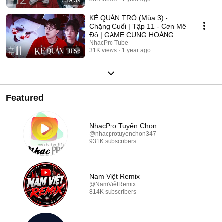
39:39
2025
KẺ QUẢN TRÒ (Mùa 3) -
Chặng Cuối | Tập 11 - Cơn Mê
Đỏ | GAME CUNG HOÀNG
ĐẠO || Web Drama 2025
NhacPro Tube
31K views
1 year ago
18:56
Featured
NhacPro Tuyển Chọn
@nhacprotuyenchon347
931K subscribers
Nam Việt Remix
@NamViệtRemix
814K subscribers