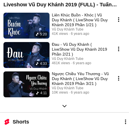
Liveshow Vũ Duy Khánh 2019 (FULL) - Tuấn
Hưng , Đạt G , Dương Hoàng Yến
Liên Khúc Buồn - Khóc | Vũ
Duy Khánh ( LiveShow Vũ Duy
Khánh 2019 Phần 1/21 )
Vũ Duy Khánh Tube
41K views
6 years ago
5:20
Đau - Vũ Duy Khánh (
LiveShow Vũ Duy Khánh 2019
Phần 2/21 )
Vũ Duy Khánh Tube
461K views
6 years ago
4:33
Ngược Chiều Yêu Thương - Vũ
Duy Khánh ( LiveShow Vũ Duy
Khánh 2019 Phần 3/21 )
Vũ Duy Khánh Tube
10K views
6 years ago
4:11
Shorts