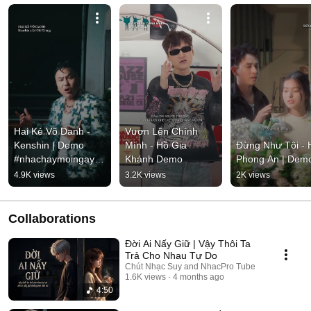
Hai Kẻ Vô Danh - 
Vươn Lên Chính 
Kenshin | Demo 
Mình - Hồ Gia 
Đừng Như Tôi - H
#nhachaymoingay 
Khánh Demo
Phong An | Dem
#tamtrang
4.9K views
3.2K views
2K views
Collaborations
Đời Ai Nấy Giữ | Vậy Thôi Ta
Trả Cho Nhau Tự Do
Chút Nhạc Suy and NhacPro Tube
1.6K views
4 months ago
4:50