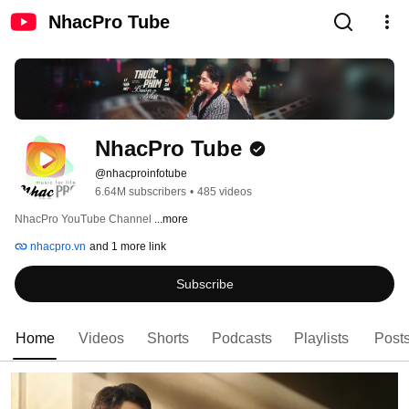
NhacPro Tube
NhacPro Tube
@nhacproinfotube
6.64M subscribers
•
485 videos
NhacPro YouTube Channel 
...more
nhacpro.vn
and 1 more link
Subscribe
Home
Videos
Shorts
Podcasts
Playlists
Post