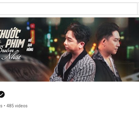
rs
•
485 videos