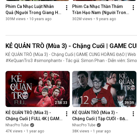
Phim Ca Nhạc Luật Nhân 
Phim Ca Nhạc Thần Thám 
Quả (Người Trong Giang Hồ 
Trần Hạo Nam (Người Trong 
4) - Lâm Chấn Khang 2016
Giang Hồ 5) - Lâm Chấn 
309M views
•
10 years ago
302M views
•
9 years ago
Khang 2017
KẺ QUẢN TRÒ (Mùa 3) - Chặng Cuối | GAME 
KẺ QUẢN TRÒ (Mùa 3) - Chặng Cuối | GAME CUNG HOÀNG ĐẠO | We
#KeQuanTro3 #simonphantv - Tác giả: Simon Phan - Diễn viên: Simon Phan, Bnat, Huỳnh Nhựt,
Bảo Ngân, Út Tâm, Trúc, Khánh Duy ► Một trò chơi kỳ lạ, với mức thưởng tiền tỷ. Một trò chơi mang
hơi hướng của show truyền hình thực tế, nhưng dần trở nên đen tối hơ
người chiến thắng cuối cùng?. Mục đích của KẺ QUẢN TRÒ là gì?. Và
mặt nạ. Tất cả sẽ tiết lộ trong seri web drama KẺ QUẢN TRÒ (Mùa 3
Huỳnh Nhựt _ Diễn viên Huỳnh Nhựt Bnat _ Ca sĩ Bnat Bảo Ngân _ Cô
TikToker Trúc Khánh Duy _ Nghệ sĩ Khánh Duy Simon Phan _ Em trai 
2:56:33
39:39
KẺ QUẢN TRÒ (Mùa 3) - 
KẺ QUẢN TRÒ (Mùa 3) - 
Chặng Cuối | FULL 4K | GAME 
Chặng Cuối | Tập CUỐI - ĐẠI 
CUNG HOÀNG ĐẠO || Web 
KẾT CỤC | GAME CUNG 
NhacPro Tube
NhacPro Tube
Drama 2025
HOÀNG ĐẠO || Web Drama 
47K views
•
1 year ago
38K views
•
1 year ago