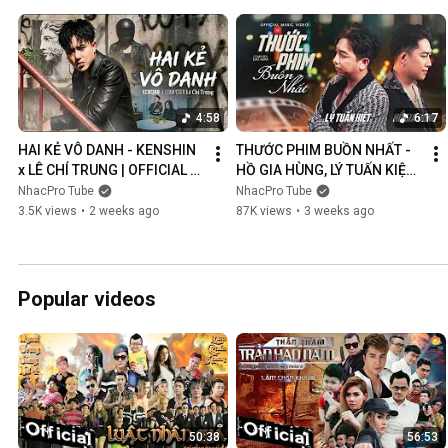
4:58
6:17
HAI KẺ VÔ DANH - KENSHIN 
THƯỚC PHIM BUỒN NHẤT - 
x LÊ CHÍ TRUNG | OFFICIAL 
HỒ GIA HÙNG, LÝ TUẤN KIỆT | 
MUSIC VIDEO
OFFICIAL MUSIC VIDEO
NhacPro Tube
NhacPro Tube
3.5K views
•
2 weeks ago
87K views
•
3 weeks ago
Popular videos
50:38
56:53