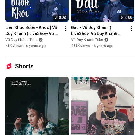
5:20
4:33
Liên Khúc Buồn - Khóc | Vũ 
Đau - Vũ Duy Khánh ( 
Duy Khánh ( LiveShow Vũ 
LiveShow Vũ Duy Khánh 
Duy Khánh 2019 Phần 1/21 )
2019 Phần 2/21 )
Vũ Duy Khánh Tube
Vũ Duy Khánh Tube
41K views
•
6 years ago
461K views
•
6 years ago
Shorts