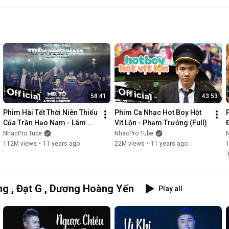
58:41
43:53
Phim Hài Tết Thời Niên Thiếu 
Phim Ca Nhạc Hot Boy Hột 
Của Trần Hạo Nam - Lâm 
Vịt Lộn - Phạm Trưởng (Full)
Chấn Khang [Official]
NhacPro Tube
NhacPro Tube
112M views
•
11 years ago
22M views
•
11 years ago
g , Đạt G , Dương Hoàng Yến
Play all