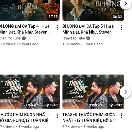
37:55
36:32
BI LONG ĐẠI CA Tập 4 | Hứa 
BI LONG ĐẠI CA Tập 5 | Hứa 
Minh Đạt, Khả Như, Steven 
Minh Đạt, Khả Như, Steven 
Nguyễn, Lợi Trần | 
Nguyễn, Lợi Trần | 
NhacPro Tube
NhacPro Tube
Webdrama Yang Hồ 2021
Webdrama Yang Hồ 2021
12M views
•
5 years ago
10M views
•
5 years ago
6:17
1:07
THƯỚC PHIM BUỒN NHẤT - 
TEASER THƯỚC PHIM BUỒN 
HỒ GIA HÙNG, LÝ TUẤN KIỆT | 
NHẤT - LÝ TUẤN KIỆT, HỒ GIA 
OFFICIAL MUSIC VIDEO
HÙNG | NGÀN LỜI NGƯỜI ĐÃ 
87K views
•
3 weeks ago
3.7K views
•
3 weeks ago