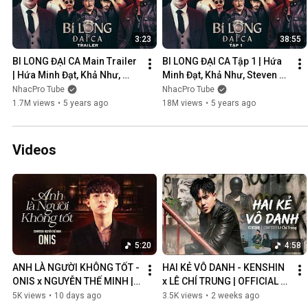
3:23
38:55
BI LONG ĐẠI CA Main Trailer 
BI LONG ĐẠI CA Tập 1 | Hứa 
| Hứa Minh Đạt, Khả Như, 
Minh Đạt, Khả Như, Steven 
Steven Nguyễn, Lợi Trần | 
Nguyễn, Lợi Trần | 
NhacPro Tube
NhacPro Tube
Webdrama Yang Hồ 2021
Webdrama Yang Hồ 2021
1.7M views
•
5 years ago
18M views
•
5 years ago
Videos
5:20
4:58
ANH LÀ NGƯỜI KHÔNG TỐT - 
HAI KẺ VÔ DANH - KENSHIN 
ONIS x NGUYỄN THẾ MINH | 
x LÊ CHÍ TRUNG | OFFICIAL 
OFFICIAL MV
MUSIC VIDEO
5K views
•
10 days ago
3.5K views
•
2 weeks ago