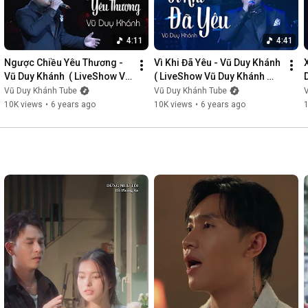
4:11
4:41
Ngược Chiều Yêu Thương - 
Vì Khi Đã Yêu - Vũ Duy Khánh  
Vũ Duy Khánh  ( LiveShow Vũ 
( LiveShow Vũ Duy Khánh 
Duy Khánh 2019 Phần 3/21 )
2019 Phần 4/21 )
Vũ Duy Khánh Tube
Vũ Duy Khánh Tube
10K views
•
6 years ago
10K views
•
6 years ago