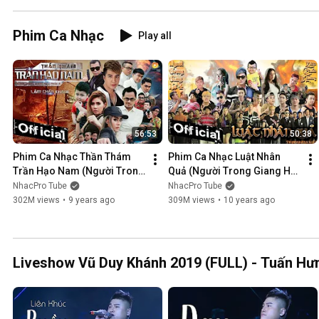
Phim Ca Nhạc
Play all
56:53
50:38
Phim Ca Nhạc Thần Thám 
Phim Ca Nhạc Luật Nhân 
Trần Hạo Nam (Người Trong 
Quả (Người Trong Giang Hồ 
Giang Hồ 5) - Lâm Chấn 
4) - Lâm Chấn Khang 2016
NhacPro Tube
NhacPro Tube
Khang 2017
302M views
•
9 years ago
309M views
•
10 years ago
Liveshow Vũ Duy Khánh 2019 (FULL) - Tuấn Hưn