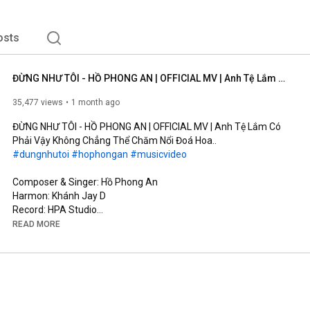
osts
ĐỪNG NHƯ TÔI - HỒ PHONG AN | OFFICIAL MV | Anh Tệ Lắm Có Phải Vậy Không Chẳng Thể Chăm Nổi Đoá Hoa..
35,477 views
1 month ago
ĐỪNG NHƯ TÔI - HỒ PHONG AN | OFFICIAL MV | Anh Tệ Lắm Có 
#dungnhutoi
#hophongan
#musicvideo
Composer & Singer: Hồ Phong An

Harmon: Khánh Jay D

Record: HPA Studio

Mix Master & Background Vocal: Đinh Hoàng Quốc

READ MORE
Music Production Manager: Đỗ Trọng Tâm

Screenwriter: Võ Thị Bích Trâm

Cam Operator: Kun, TuFu

AD: Rin

AC: Đức Nguyễn (#11)

Runner: Phong Phạm
