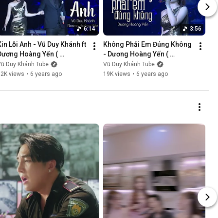
6:14
3:56
Xin Lỗi Anh - Vũ Duy Khánh ft 
Không Phải Em Đúng Không 
Dương Hoàng Yến ( 
- Dương Hoàng Yến ( 
LiveShow Vũ Duy Khánh 
LiveShow Vũ Duy Khánh 
Vũ Duy Khánh Tube
Vũ Duy Khánh Tube
2019 Phần 5/21 )
2019 Phần 6/21 )
12K views
•
6 years ago
19K views
•
6 years ago