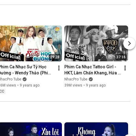
NÓI KHÔNG SAI ....
29:28
37:16
Phim Ca Nhạc Sư Tỷ Học 
Phim Ca Nhạc Tattoo Girl - 
Đường - Wendy Thảo (Phim 
HKT, Lâm Chấn Khang, Hứa 
Ca Nhạc Hay Nhất 2017)
Minh Đạt, Thanh Tân
NhacPro Tube
NhacPro Tube
16M views
•
9 years ago
39M views
•
9 years ago
CC