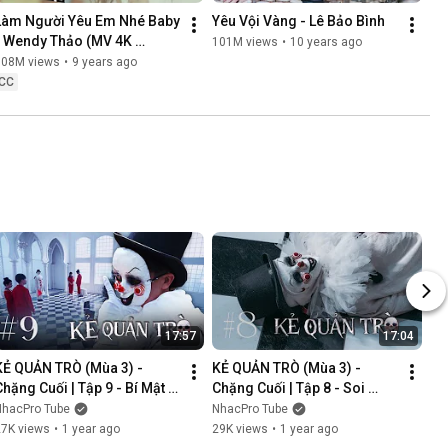
Làm Người Yêu Em Nhé Baby 
Yêu Vội Vàng - Lê Bảo Bình
- Wendy Thảo (MV 4K 
101M views
•
10 years ago
OFFICIAL)
108M views
•
9 years ago
CC
17:57
17:04
KẺ QUẢN TRÒ (Mùa 3) - 
KẺ QUẢN TRÒ (Mùa 3) - 
Chặng Cuối | Tập 9 - Bí Mật 
Chặng Cuối | Tập 8 - Soi 
Mới | GAME CUNG HOÀNG 
Cung | GAME CUNG HOÀNG 
NhacPro Tube
NhacPro Tube
ĐẠO || Web Drama 2025
ĐẠO || Web Drama 2025
27K views
•
1 year ago
29K views
•
1 year ago