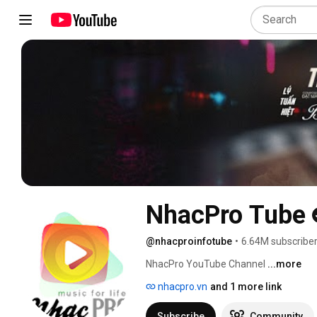
NhacPro Tube
@nhacproinfotube
•
6.64M subscribe
NhacPro YouTube Channel 
...more
nhacpro.vn
and 1 more link
Subscribe
Community