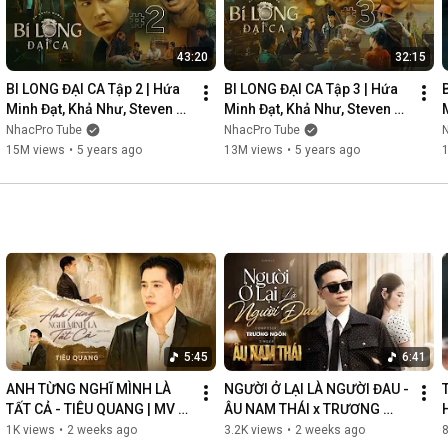
43:20
32:15
BI LONG ĐẠI CA Tập 2 | Hứa 
BI LONG ĐẠI CA Tập 3 | Hứa 
Minh Đạt, Khả Như, Steven 
Minh Đạt, Khả Như, Steven 
Nguyễn, Lợi Trần | 
Nguyễn, Lợi Trần | 
NhacPro Tube
NhacPro Tube
Webdrama Yang Hồ 2021
Webdrama Yang Hồ 2021
15M views
•
5 years ago
13M views
•
5 years ago
5:45
6:41
ANH TỪNG NGHĨ MÌNH LÀ 
NGƯỜI Ở LẠI LÀ NGƯỜI ĐAU - 
TẤT CẢ - TIÊU QUANG | MV 
ÂU NAM THÁI x TRƯƠNG 
OFFICIAL
NGÔN | MV OFFICIAL
1K views
•
2 weeks ago
3.2K views
•
2 weeks ago