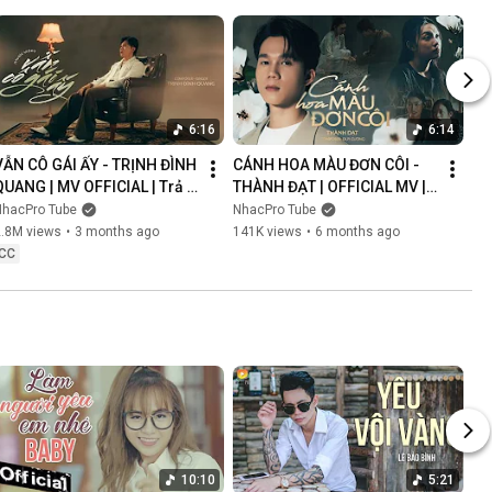
6:16
6:14
VẪN CÔ GÁI ẤY - TRỊNH ĐÌNH 
CÁNH HOA MÀU ĐƠN CÔI - 
QUANG | MV OFFICIAL | Trả 
THÀNH ĐẠT | OFFICIAL MV | 
Lại Em Quá Khứ Đau Lòng 
Anh Nghĩ Chắc Là Ý Trời 
NhacPro Tube
NhacPro Tube
Xin Lỗi Vì Làm Em Khóc
Nhưng Buồn Lắm Người Ơi...
2.8M views
•
3 months ago
141K views
•
6 months ago
CC
10:10
5:21