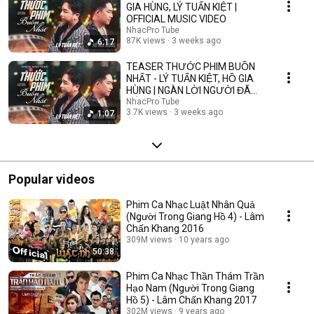
GIA HÙNG, LÝ TUẤN KIỆT |
OFFICIAL MUSIC VIDEO
NhacPro Tube
87K views
3 weeks ago
6:17
TEASER THƯỚC PHIM BUỒN
NHẤT - LÝ TUẤN KIỆT, HỒ GIA
HÙNG | NGÀN LỜI NGƯỜI ĐÃ
NÓI KHÔNG SAI ....
NhacPro Tube
3.7K views
3 weeks ago
1:07
Popular videos
Phim Ca Nhạc Luật Nhân Quả
(Người Trong Giang Hồ 4) - Lâm
Chấn Khang 2016
309M views
10 years ago
50:38
Phim Ca Nhạc Thần Thám Trần
Hạo Nam (Người Trong Giang
Hồ 5) - Lâm Chấn Khang 2017
302M views
9 years ago