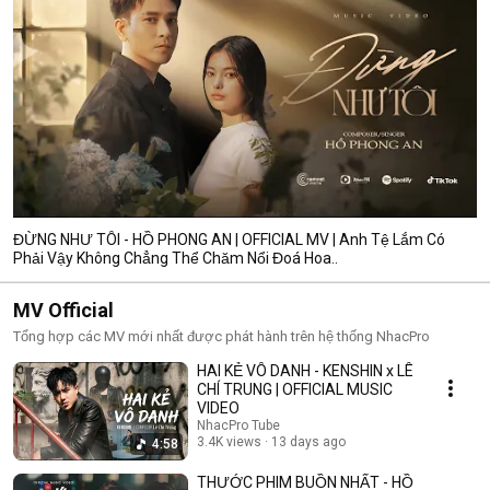
ĐỪNG NHƯ TÔI - HỒ PHONG AN | OFFICIAL MV | Anh Tệ Lắm Có
Phải Vậy Không Chẳng Thể Chăm Nổi Đoá Hoa..
MV Official
Tổng hợp các MV mới nhất được phát hành trên hệ thống NhacPro
HAI KẺ VÔ DANH - KENSHIN x LÊ
CHÍ TRUNG | OFFICIAL MUSIC
VIDEO
NhacPro Tube
3.4K views
13 days ago
4:58
THƯỚC PHIM BUỒN NHẤT - HỒ