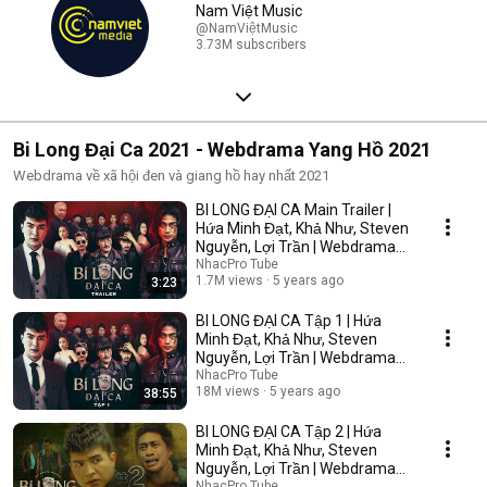
Nam Việt Music
@NamViệtMusic
3.73M subscribers
Bi Long Đại Ca 2021 - Webdrama Yang Hồ 2021
Webdrama về xã hội đen và giang hồ hay nhất 2021
BI LONG ĐẠI CA Main Trailer |
Hứa Minh Đạt, Khả Như, Steven
Nguyễn, Lợi Trần | Webdrama
Yang Hồ 2021
NhacPro Tube
1.7M views
5 years ago
3:23
BI LONG ĐẠI CA Tập 1 | Hứa
Minh Đạt, Khả Như, Steven
Nguyễn, Lợi Trần | Webdrama
Yang Hồ 2021
NhacPro Tube
18M views
5 years ago
38:55
BI LONG ĐẠI CA Tập 2 | Hứa
Minh Đạt, Khả Như, Steven
Nguyễn, Lợi Trần | Webdrama
Yang Hồ 2021
NhacPro Tube