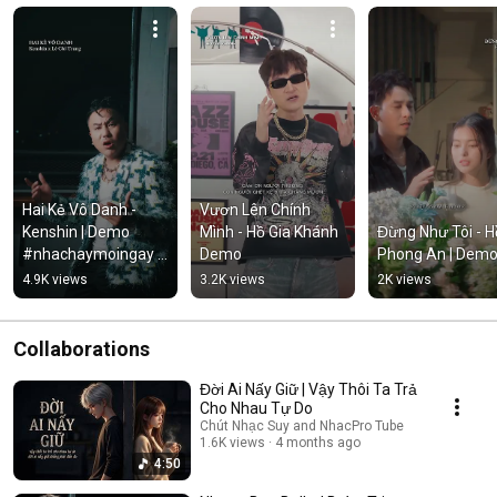
Hai Kẻ Vô Danh - 
Vươn Lên Chính 
Kenshin | Demo 
Mình - Hồ Gia Khánh 
Đừng Như Tôi - Hồ
#nhachaymoingay 
Demo
Phong An | Dem
#tamtrang
4.9K views
3.2K views
2K views
Collaborations
Đời Ai Nấy Giữ | Vậy Thôi Ta Trả
Cho Nhau Tự Do
Chút Nhạc Suy and NhacPro Tube
1.6K views
4 months ago
4:50