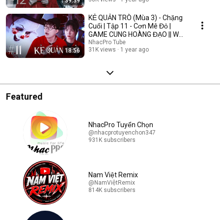
39:39
KẺ QUẢN TRÒ (Mùa 3) - Chặng
Cuối | Tập 11 - Cơn Mê Đỏ |
GAME CUNG HOÀNG ĐẠO || Web
Drama 2025
NhacPro Tube
31K views
1 year ago
18:56
Featured
NhacPro Tuyển Chọn
@nhacprotuyenchon347
931K subscribers
Nam Việt Remix
@NamViệtRemix
814K subscribers