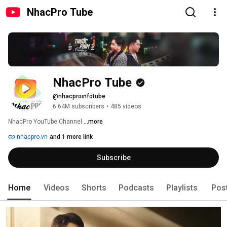
NhacPro Tube
NhacPro Tube
@nhacproinfotube
6.64M subscribers
•
485 videos
NhacPro YouTube Channel 
...more
nhacpro.vn
and 1 more link
Subscribe
Home
Videos
Shorts
Podcasts
Playlists
Pos