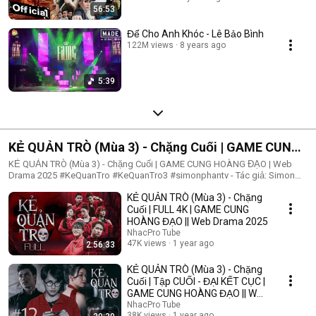
56:53
Để Cho Anh Khóc - Lê Bảo Bình
122M views
8 years ago
5:39
KẺ QUẢN TRÒ (Mùa 3) - Chặng Cuối | GAME CUNG
HOÀNG ĐẠO | Web Drama 2025
KẺ QUẢN TRÒ (Mùa 3) - Chặng Cuối | GAME CUNG HOÀNG ĐẠO | Web
Drama 2025 #KeQuanTro #KeQuanTro3 #simonphantv - Tác giả: Simon
Phan - Diễn viên: Simon Phan, Bnat, Huỳnh Nhựt, Bảo Ngân, Út Tâm, Trúc,
KẺ QUẢN TRÒ (Mùa 3) - Chặng
Khánh Duy ► Một trò chơi kỳ lạ, với mức thưởng tiền tỷ. Một trò chơi
mang hơi hướng của show truyền hình thực tế, nhưng dần trở nên đen tối
Cuối | FULL 4K | GAME CUNG
hơn quà từng vòng. Ai sẽ là người chiến thắng cuối cùng?. Mục đích của
HOÀNG ĐẠO || Web Drama 2025
KẺ QUẢN TRÒ là gì?. Và gương mặt đằng sau chiếc mặt nạ. Tất cả sẽ tiết
NhacPro Tube
lộ trong seri web drama KẺ QUẢN TRÒ (Mùa 3) Simon Phan _ Anh trai
47K views
1 year ago
2:56:33
Simon Huỳnh Nhựt _ Diễn viên Huỳnh Nhựt Bnat _ Ca sĩ Bnat Bảo Ngân _
Cô giáo Bảo Ngân Trúc _ TikToker Trúc Khánh Duy _ Nghệ sĩ Khánh Duy
KẺ QUẢN TRÒ (Mùa 3) - Chặng
Simon Phan _ Em trai Cá Hồi
Cuối | Tập CUỐI - ĐẠI KẾT CỤC |
GAME CUNG HOÀNG ĐẠO || Web
Drama 2025
NhacPro Tube
38K views
1 year ago