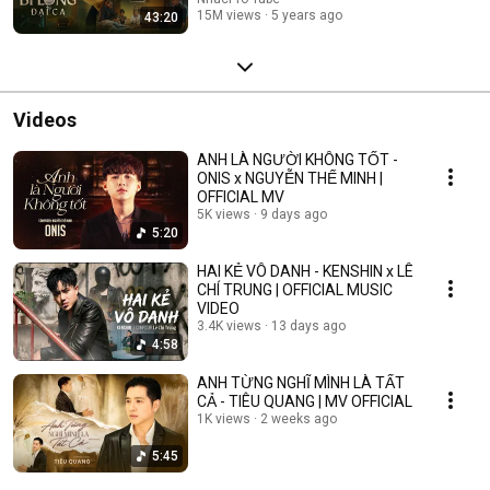
15M views
5 years ago
43:20
Videos
ANH LÀ NGƯỜI KHÔNG TỐT -
ONIS x NGUYỄN THẾ MINH |
OFFICIAL MV
5K views
9 days ago
5:20
HAI KẺ VÔ DANH - KENSHIN x LÊ
CHÍ TRUNG | OFFICIAL MUSIC
VIDEO
3.4K views
13 days ago
4:58
ANH TỪNG NGHĨ MÌNH LÀ TẤT
CẢ - TIÊU QUANG | MV OFFICIAL
1K views
2 weeks ago
5:45