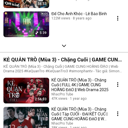
56:53
Để Cho Anh Khóc - Lê Bảo Bình
122M views
8 years ago
5:39
KẺ QUẢN TRÒ (Mùa 3) - Chặng Cuối | GAME CUNG
HOÀNG ĐẠO | Web Drama 2025
KẺ QUẢN TRÒ (Mùa 3) - Chặng Cuối | GAME CUNG HOÀNG ĐẠO | Web
Drama 2025 #KeQuanTro #KeQuanTro3 #simonphantv - Tác giả: Simon
Phan - Diễn viên: Simon Phan, Bnat, Huỳnh Nhựt, Bảo Ngân, Út Tâm, Trúc,
KẺ QUẢN TRÒ (Mùa 3) - Chặng
Khánh Duy ► Một trò chơi kỳ lạ, với mức thưởng tiền tỷ. Một trò chơi
mang hơi hướng của show truyền hình thực tế, nhưng dần trở nên đen tối
Cuối | FULL 4K | GAME CUNG
hơn quà từng vòng. Ai sẽ là người chiến thắng cuối cùng?. Mục đích của
HOÀNG ĐẠO || Web Drama 2025
KẺ QUẢN TRÒ là gì?. Và gương mặt đằng sau chiếc mặt nạ. Tất cả sẽ tiết
NhacPro Tube
lộ trong seri web drama KẺ QUẢN TRÒ (Mùa 3) Simon Phan _ Anh trai
47K views
1 year ago
2:56:33
Simon Huỳnh Nhựt _ Diễn viên Huỳnh Nhựt Bnat _ Ca sĩ Bnat Bảo Ngân _
Cô giáo Bảo Ngân Trúc _ TikToker Trúc Khánh Duy _ Nghệ sĩ Khánh Duy
KẺ QUẢN TRÒ (Mùa 3) - Chặng
Simon Phan _ Em trai Cá Hồi
Cuối | Tập CUỐI - ĐẠI KẾT CỤC |
GAME CUNG HOÀNG ĐẠO || Web
Drama 2025
NhacPro Tube
38K views
1 year ago