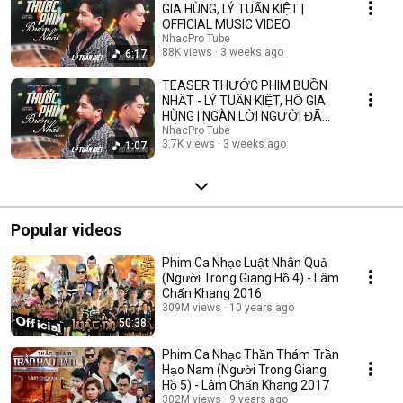
GIA HÙNG, LÝ TUẤN KIỆT |
OFFICIAL MUSIC VIDEO
NhacPro Tube
88K views
3 weeks ago
6:17
TEASER THƯỚC PHIM BUỒN
NHẤT - LÝ TUẤN KIỆT, HỒ GIA
HÙNG | NGÀN LỜI NGƯỜI ĐÃ
NÓI KHÔNG SAI ....
NhacPro Tube
3.7K views
3 weeks ago
1:07
Popular videos
Phim Ca Nhạc Luật Nhân Quả
(Người Trong Giang Hồ 4) - Lâm
Chấn Khang 2016
309M views
10 years ago
50:38
Phim Ca Nhạc Thần Thám Trần
Hạo Nam (Người Trong Giang
Hồ 5) - Lâm Chấn Khang 2017
302M views
9 years ago