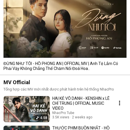
ĐỪNG NHƯ TÔI - HỒ PHONG AN | OFFICIAL MV | Anh Tệ Lắm Có
Phải Vậy Không Chẳng Thể Chăm Nổi Đoá Hoa..
MV Official
Tổng hợp các MV mới nhất được phát hành trên hệ thống NhacPro
HAI KẺ VÔ DANH - KENSHIN x LÊ
CHÍ TRUNG | OFFICIAL MUSIC
VIDEO
NhacPro Tube
3.5K views
2 weeks ago
4:58
THƯỚC PHIM BUỒN NHẤT - HỒ