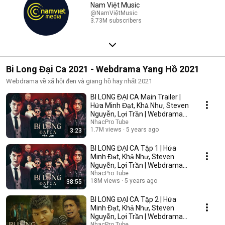
Nam Việt Music
@NamViệtMusic
3.73M subscribers
Bi Long Đại Ca 2021 - Webdrama Yang Hồ 2021
Webdrama về xã hội đen và giang hồ hay nhất 2021
BI LONG ĐẠI CA Main Trailer |
Hứa Minh Đạt, Khả Như, Steven
Nguyễn, Lợi Trần | Webdrama
Yang Hồ 2021
NhacPro Tube
1.7M views
5 years ago
3:23
BI LONG ĐẠI CA Tập 1 | Hứa
Minh Đạt, Khả Như, Steven
Nguyễn, Lợi Trần | Webdrama
Yang Hồ 2021
NhacPro Tube
18M views
5 years ago
38:55
BI LONG ĐẠI CA Tập 2 | Hứa
Minh Đạt, Khả Như, Steven
Nguyễn, Lợi Trần | Webdrama
Yang Hồ 2021
NhacPro Tube