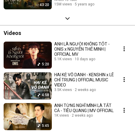
15M views
5 years ago
43:20
Videos
ANH LÀ NGƯỜI KHÔNG TỐT -
ONIS x NGUYỄN THẾ MINH |
OFFICIAL MV
5.1K views
10 days ago
5:20
HAI KẺ VÔ DANH - KENSHIN x LÊ
CHÍ TRUNG | OFFICIAL MUSIC
VIDEO
3.5K views
2 weeks ago
4:58
ANH TỪNG NGHĨ MÌNH LÀ TẤT
CẢ - TIÊU QUANG | MV OFFICIAL
1K views
2 weeks ago
5:45