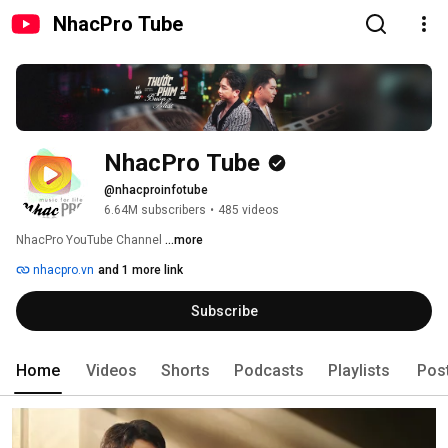
NhacPro Tube
NhacPro Tube
@nhacproinfotube
6.64M subscribers
•
485 videos
NhacPro YouTube Channel 
...more
nhacpro.vn
and 1 more link
Subscribe
Home
Videos
Shorts
Podcasts
Playlists
Pos