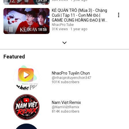
39:39
KẺ QUẢN TRÒ (Mùa 3) - Chặng
Cuối | Tập 11 - Cơn Mê Đỏ |
GAME CUNG HOÀNG ĐẠO || Web
Drama 2025
NhacPro Tube
31K views
1 year ago
18:56
Featured
NhacPro Tuyển Chọn
@nhacprotuyenchon347
931K subscribers
Nam Việt Remix
@NamViệtRemix
814K subscribers