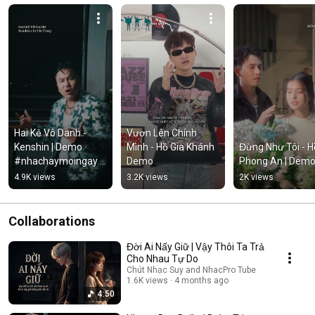
Hai Kẻ Vô Danh - 
Vươn Lên Chính 
Kenshin | Demo 
Mình - Hồ Gia Khánh 
Đừng Như Tôi - Hồ
#nhachaymoingay 
Demo
Phong An | Dem
#tamtrang
4.9K views
3.2K views
2K views
Collaborations
Đời Ai Nấy Giữ | Vậy Thôi Ta Trả
Cho Nhau Tự Do
Chút Nhạc Suy and NhacPro Tube
1.6K views
4 months ago
4:50