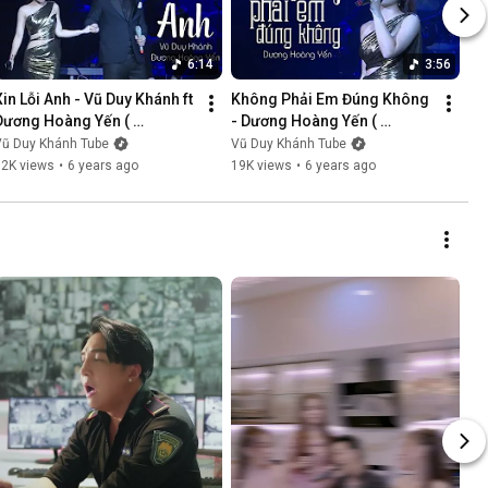
6:14
3:56
Xin Lỗi Anh - Vũ Duy Khánh ft 
Không Phải Em Đúng Không 
Dương Hoàng Yến ( 
- Dương Hoàng Yến ( 
LiveShow Vũ Duy Khánh 
LiveShow Vũ Duy Khánh 
Vũ Duy Khánh Tube
Vũ Duy Khánh Tube
2019 Phần 5/21 )
2019 Phần 6/21 )
12K views
•
6 years ago
19K views
•
6 years ago