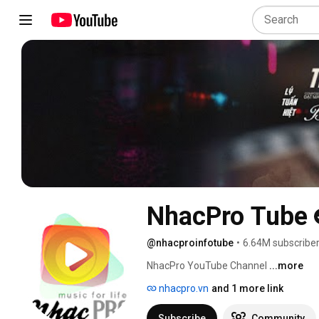
NhacPro Tube
@nhacproinfotube
•
6.64M subscribe
NhacPro YouTube Channel 
...more
nhacpro.vn
and 1 more link
Subscribe
Community