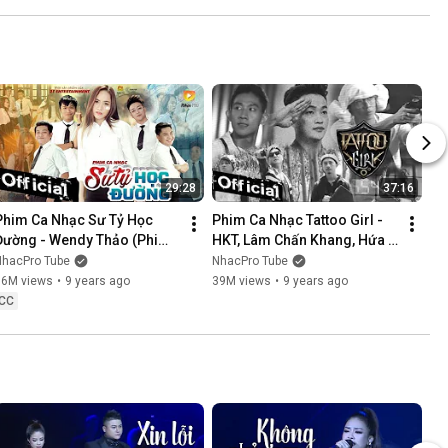
NÓI KHÔNG SAI ....
29:28
37:16
Phim Ca Nhạc Sư Tỷ Học 
Phim Ca Nhạc Tattoo Girl - 
Đường - Wendy Thảo (Phim 
HKT, Lâm Chấn Khang, Hứa 
Ca Nhạc Hay Nhất 2017)
Minh Đạt, Thanh Tân
NhacPro Tube
NhacPro Tube
16M views
•
9 years ago
39M views
•
9 years ago
CC