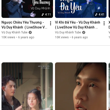
4:11
4:41
Ngược Chiều Yêu Thương - 
Vì Khi Đã Yêu - Vũ Duy Khánh  
Vũ Duy Khánh  ( LiveShow Vũ 
( LiveShow Vũ Duy Khánh 
Duy Khánh 2019 Phần 3/21 )
2019 Phần 4/21 )
Vũ Duy Khánh Tube
Vũ Duy Khánh Tube
10K views
•
6 years ago
10K views
•
6 years ago