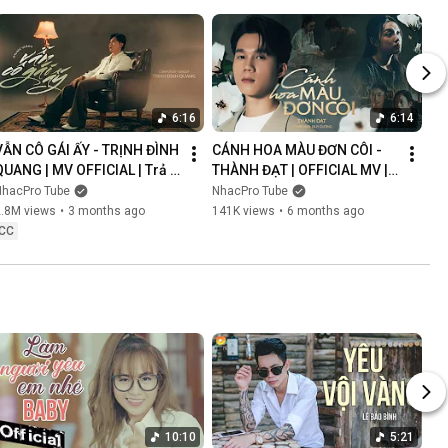
6:16
6:14
VẪN CÔ GÁI ẤY - TRỊNH ĐÌNH 
CÁNH HOA MÀU ĐƠN CÔI - 
QUANG | MV OFFICIAL | Trả 
THÀNH ĐẠT | OFFICIAL MV | 
Lại Em Quá Khứ Đau Lòng 
Anh Nghĩ Chắc Là Ý Trời 
NhacPro Tube
NhacPro Tube
Xin Lỗi Vì Làm Em Khóc
Nhưng Buồn Lắm Người Ơi...
2.8M views
•
3 months ago
141K views
•
6 months ago
CC
10:10
5:21