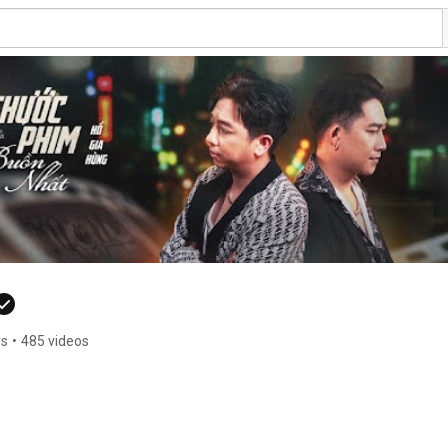
rs
•
485 videos