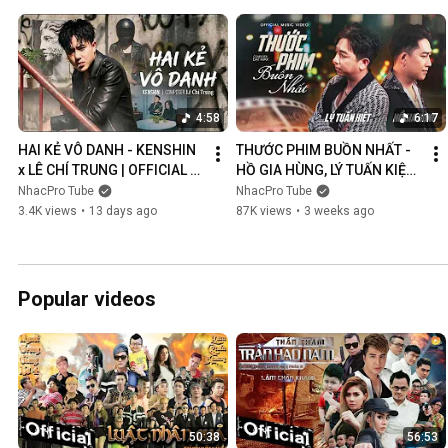
4:58
6:17
HAI KẺ VÔ DANH - KENSHIN 
THƯỚC PHIM BUỒN NHẤT - 
x LÊ CHÍ TRUNG | OFFICIAL 
HỒ GIA HÙNG, LÝ TUẤN KIỆT | 
MUSIC VIDEO
OFFICIAL MUSIC VIDEO
NhacPro Tube
NhacPro Tube
3.4K views
•
13 days ago
87K views
•
3 weeks ago
Popular videos
50:38
56:53