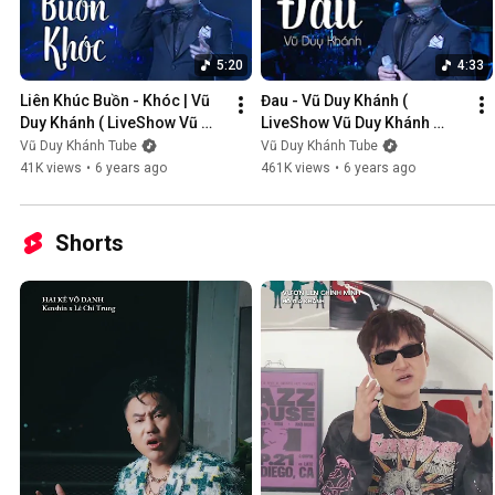
5:20
4:33
Liên Khúc Buồn - Khóc | Vũ 
Đau - Vũ Duy Khánh ( 
Duy Khánh ( LiveShow Vũ 
LiveShow Vũ Duy Khánh 
Duy Khánh 2019 Phần 1/21 )
2019 Phần 2/21 )
Vũ Duy Khánh Tube
Vũ Duy Khánh Tube
41K views
•
6 years ago
461K views
•
6 years ago
Shorts