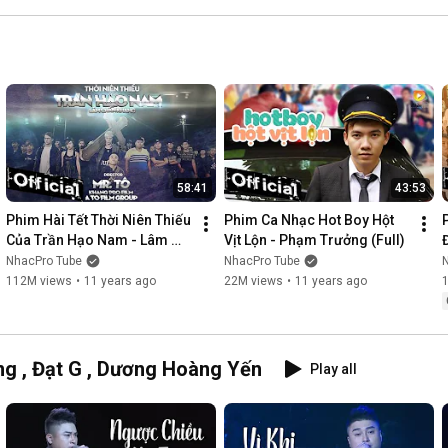
58:41
43:53
Phim Hài Tết Thời Niên Thiếu 
Phim Ca Nhạc Hot Boy Hột 
Của Trần Hạo Nam - Lâm 
Vịt Lộn - Phạm Trưởng (Full)
Chấn Khang [Official]
NhacPro Tube
NhacPro Tube
112M views
•
11 years ago
22M views
•
11 years ago
g , Đạt G , Dương Hoàng Yến
Play all