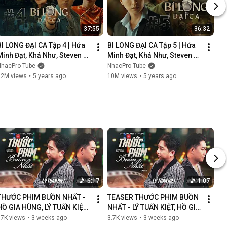
37:55
36:32
BI LONG ĐẠI CA Tập 4 | Hứa 
BI LONG ĐẠI CA Tập 5 | Hứa 
Minh Đạt, Khả Như, Steven 
Minh Đạt, Khả Như, Steven 
Nguyễn, Lợi Trần | 
Nguyễn, Lợi Trần | 
NhacPro Tube
NhacPro Tube
Webdrama Yang Hồ 2021
Webdrama Yang Hồ 2021
12M views
•
5 years ago
10M views
•
5 years ago
6:17
1:07
THƯỚC PHIM BUỒN NHẤT - 
TEASER THƯỚC PHIM BUỒN 
HỒ GIA HÙNG, LÝ TUẤN KIỆT | 
NHẤT - LÝ TUẤN KIỆT, HỒ GIA 
OFFICIAL MUSIC VIDEO
HÙNG | NGÀN LỜI NGƯỜI ĐÃ 
87K views
•
3 weeks ago
3.7K views
•
3 weeks ago