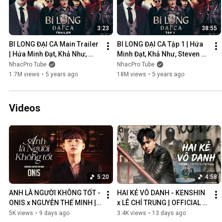
3:23
38:55
BI LONG ĐẠI CA Main Trailer 
BI LONG ĐẠI CA Tập 1 | Hứa 
| Hứa Minh Đạt, Khả Như, 
Minh Đạt, Khả Như, Steven 
Steven Nguyễn, Lợi Trần | 
Nguyễn, Lợi Trần | 
NhacPro Tube
NhacPro Tube
Webdrama Yang Hồ 2021
Webdrama Yang Hồ 2021
1.7M views
•
5 years ago
18M views
•
5 years ago
Videos
5:20
4:58
ANH LÀ NGƯỜI KHÔNG TỐT - 
HAI KẺ VÔ DANH - KENSHIN 
ONIS x NGUYỄN THẾ MINH | 
x LÊ CHÍ TRUNG | OFFICIAL 
OFFICIAL MV
MUSIC VIDEO
5K views
•
9 days ago
3.4K views
•
13 days ago