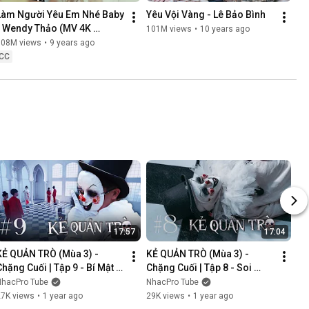
Làm Người Yêu Em Nhé Baby 
Yêu Vội Vàng - Lê Bảo Bình
- Wendy Thảo (MV 4K 
101M views
•
10 years ago
OFFICIAL)
108M views
•
9 years ago
CC
17:57
17:04
KẺ QUẢN TRÒ (Mùa 3) - 
KẺ QUẢN TRÒ (Mùa 3) - 
Chặng Cuối | Tập 9 - Bí Mật 
Chặng Cuối | Tập 8 - Soi 
Mới | GAME CUNG HOÀNG 
Cung | GAME CUNG HOÀNG 
NhacPro Tube
NhacPro Tube
ĐẠO || Web Drama 2025
ĐẠO || Web Drama 2025
27K views
•
1 year ago
29K views
•
1 year ago