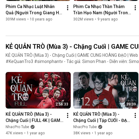
Phim Ca Nhạc Luật Nhân 
Phim Ca Nhạc Thần Thám 
Quả (Người Trong Giang Hồ 
Trần Hạo Nam (Người Trong 
4) - Lâm Chấn Khang 2016
Giang Hồ 5) - Lâm Chấn 
309M views
•
10 years ago
302M views
•
9 years ago
Khang 2017
KẺ QUẢN TRÒ (Mùa 3) - Chặng Cuối | GAME 
KẺ QUẢN TRÒ (Mùa 3) - Chặng Cuối | GAME CUNG HOÀNG ĐẠO | We
#KeQuanTro3 #simonphantv - Tác giả: Simon Phan - Diễn viên: Simon Phan, Bnat, Huỳnh Nhựt,
Bảo Ngân, Út Tâm, Trúc, Khánh Duy ► Một trò chơi kỳ lạ, với mức thưởng tiền tỷ. Một trò chơi mang
hơi hướng của show truyền hình thực tế, nhưng dần trở nên đen tối hơ
người chiến thắng cuối cùng?. Mục đích của KẺ QUẢN TRÒ là gì?. Và
mặt nạ. Tất cả sẽ tiết lộ trong seri web drama KẺ QUẢN TRÒ (Mùa 3
Huỳnh Nhựt _ Diễn viên Huỳnh Nhựt Bnat _ Ca sĩ Bnat Bảo Ngân _ Cô
TikToker Trúc Khánh Duy _ Nghệ sĩ Khánh Duy Simon Phan _ Em trai 
2:56:33
39:39
KẺ QUẢN TRÒ (Mùa 3) - 
KẺ QUẢN TRÒ (Mùa 3) - 
Chặng Cuối | FULL 4K | GAME 
Chặng Cuối | Tập CUỐI - ĐẠI 
CUNG HOÀNG ĐẠO || Web 
KẾT CỤC | GAME CUNG 
NhacPro Tube
NhacPro Tube
Drama 2025
HOÀNG ĐẠO || Web Drama 
47K views
•
1 year ago
38K views
•
1 year ago