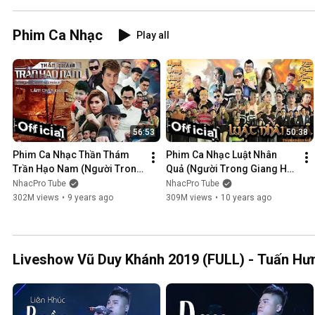
Phim Ca Nhạc
Play all
56:53
50:38
Phim Ca Nhạc Thần Thám 
Phim Ca Nhạc Luật Nhân 
Trần Hạo Nam (Người Trong 
Quả (Người Trong Giang Hồ 
Giang Hồ 5) - Lâm Chấn 
4) - Lâm Chấn Khang 2016
NhacPro Tube
NhacPro Tube
Khang 2017
302M views
•
9 years ago
309M views
•
10 years ago
Liveshow Vũ Duy Khánh 2019 (FULL) - Tuấn Hưn