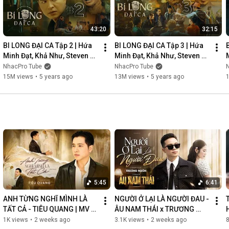
43:20
32:15
BI LONG ĐẠI CA Tập 2 | Hứa 
BI LONG ĐẠI CA Tập 3 | Hứa 
Minh Đạt, Khả Như, Steven 
Minh Đạt, Khả Như, Steven 
Nguyễn, Lợi Trần | 
Nguyễn, Lợi Trần | 
NhacPro Tube
NhacPro Tube
Webdrama Yang Hồ 2021
Webdrama Yang Hồ 2021
15M views
•
5 years ago
13M views
•
5 years ago
5:45
6:41
ANH TỪNG NGHĨ MÌNH LÀ 
NGƯỜI Ở LẠI LÀ NGƯỜI ĐAU - 
TẤT CẢ - TIÊU QUANG | MV 
ÂU NAM THÁI x TRƯƠNG 
OFFICIAL
NGÔN | MV OFFICIAL
1K views
•
2 weeks ago
3.1K views
•
2 weeks ago