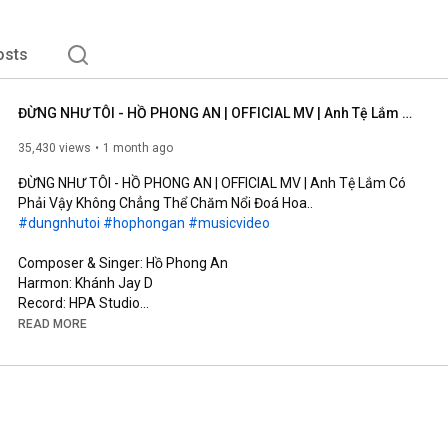
osts
ĐỪNG NHƯ TÔI - HỒ PHONG AN | OFFICIAL MV | Anh Tệ Lắm Có Phải Vậy Không Chẳng Thể Chăm Nổi Đoá Hoa..
35,430 views
1 month ago
ĐỪNG NHƯ TÔI - HỒ PHONG AN | OFFICIAL MV | Anh Tệ Lắm Có 
#dungnhutoi
#hophongan
#musicvideo
Composer & Singer: Hồ Phong An

Harmon: Khánh Jay D

Record: HPA Studio

Mix Master & Background Vocal: Đinh Hoàng Quốc

READ MORE
Music Production Manager: Đỗ Trọng Tâm

Screenwriter: Võ Thị Bích Trâm

Cam Operator: Kun, TuFu

AD: Rin

AC: Đức Nguyễn (#11)

Runner: Phong Phạm
