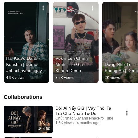
Hai Kẻ Vô Danh - 
Vươn Lên Chính 
Kenshin | Demo 
Mình - Hồ Gia 
Đừng Như Tôi - H
#nhachaymoingay 
Khánh Demo
Phong An | Dem
#tamtrang
4.9K views
3.2K views
2K views
Collaborations
Đời Ai Nấy Giữ | Vậy Thôi Ta
Trả Cho Nhau Tự Do
Chút Nhạc Suy and NhacPro Tube
1.6K views
4 months ago
4:50