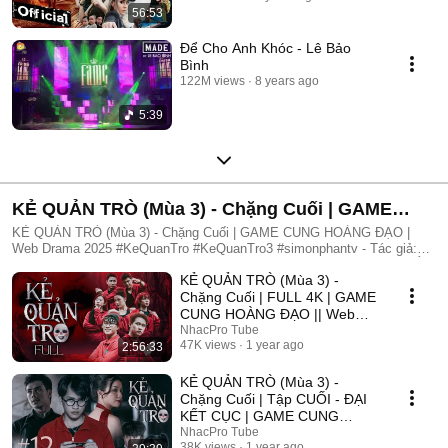
56:53
Để Cho Anh Khóc - Lê Bảo
Bình
122M views
8 years ago
5:39
KẺ QUẢN TRÒ (Mùa 3) - Chặng Cuối | GAME
CUNG HOÀNG ĐẠO | Web Drama 2025
KẺ QUẢN TRÒ (Mùa 3) - Chặng Cuối | GAME CUNG HOÀNG ĐẠO |
Web Drama 2025 #KeQuanTro #KeQuanTro3 #simonphantv - Tác giả:
Simon Phan - Diễn viên: Simon Phan, Bnat, Huỳnh Nhựt, Bảo Ngân, Út
KẺ QUẢN TRÒ (Mùa 3) -
Tâm, Trúc, Khánh Duy ► Một trò chơi kỳ lạ, với mức thưởng tiền tỷ.
Một trò chơi mang hơi hướng của show truyền hình thực tế, nhưng dần
Chặng Cuối | FULL 4K | GAME
trở nên đen tối hơn quà từng vòng. Ai sẽ là người chiến thắng cuối
CUNG HOÀNG ĐẠO || Web
cùng?. Mục đích của KẺ QUẢN TRÒ là gì?. Và gương mặt đằng sau
Drama 2025
NhacPro Tube
chiếc mặt nạ. Tất cả sẽ tiết lộ trong seri web drama KẺ QUẢN TRÒ
47K views
1 year ago
2:56:33
(Mùa 3) Simon Phan _ Anh trai Simon Huỳnh Nhựt _ Diễn viên Huỳnh
Nhựt Bnat _ Ca sĩ Bnat Bảo Ngân _ Cô giáo Bảo Ngân Trúc _ TikToker
KẺ QUẢN TRÒ (Mùa 3) -
Trúc Khánh Duy _ Nghệ sĩ Khánh Duy Simon Phan _ Em trai Cá Hồi
Chặng Cuối | Tập CUỐI - ĐẠI
KẾT CỤC | GAME CUNG
HOÀNG ĐẠO || Web Drama
NhacPro Tube
38K views
1 year ago