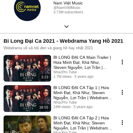
Nam Việt Music
@NamViệtMusic
3.73M subscribers
Bi Long Đại Ca 2021 - Webdrama Yang Hồ 2021
Webdrama về xã hội đen và giang hồ hay nhất 2021
BI LONG ĐẠI CA Main Trailer |
Hứa Minh Đạt, Khả Như,
Steven Nguyễn, Lợi Trần |
Webdrama Yang Hồ 2021
NhacPro Tube
1.7M views
5 years ago
3:23
BI LONG ĐẠI CA Tập 1 | Hứa
Minh Đạt, Khả Như, Steven
Nguyễn, Lợi Trần | Webdrama
Yang Hồ 2021
NhacPro Tube
18M views
5 years ago
38:55
BI LONG ĐẠI CA Tập 2 | Hứa
Minh Đạt, Khả Như, Steven
Nguyễn, Lợi Trần | Webdrama
Yang Hồ 2021
NhacPro Tube