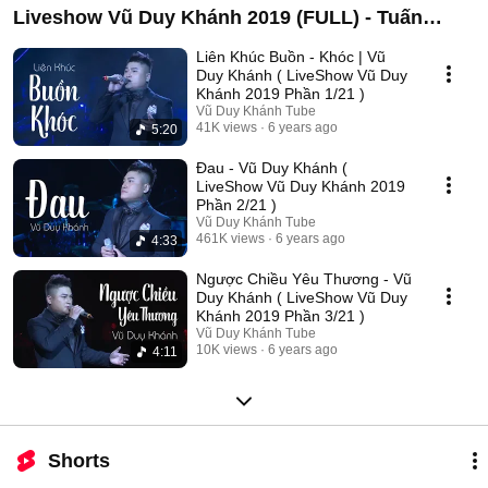
Liveshow Vũ Duy Khánh 2019 (FULL) - Tuấn
Hưng , Đạt G , Dương Hoàng Yến
Liên Khúc Buồn - Khóc | Vũ
Duy Khánh ( LiveShow Vũ Duy
Khánh 2019 Phần 1/21 )
Vũ Duy Khánh Tube
41K views
6 years ago
5:20
Đau - Vũ Duy Khánh (
LiveShow Vũ Duy Khánh 2019
Phần 2/21 )
Vũ Duy Khánh Tube
461K views
6 years ago
4:33
Ngược Chiều Yêu Thương - Vũ
Duy Khánh ( LiveShow Vũ Duy
Khánh 2019 Phần 3/21 )
Vũ Duy Khánh Tube
10K views
6 years ago
4:11
Shorts