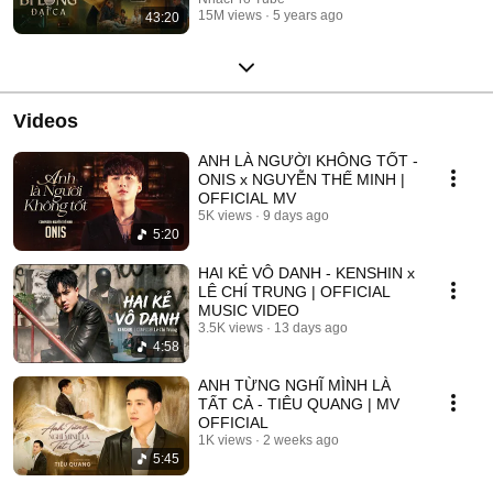
15M views
5 years ago
43:20
Videos
ANH LÀ NGƯỜI KHÔNG TỐT -
ONIS x NGUYỄN THẾ MINH |
OFFICIAL MV
5K views
9 days ago
5:20
HAI KẺ VÔ DANH - KENSHIN x
LÊ CHÍ TRUNG | OFFICIAL
MUSIC VIDEO
3.5K views
13 days ago
4:58
ANH TỪNG NGHĨ MÌNH LÀ
TẤT CẢ - TIÊU QUANG | MV
OFFICIAL
1K views
2 weeks ago
5:45