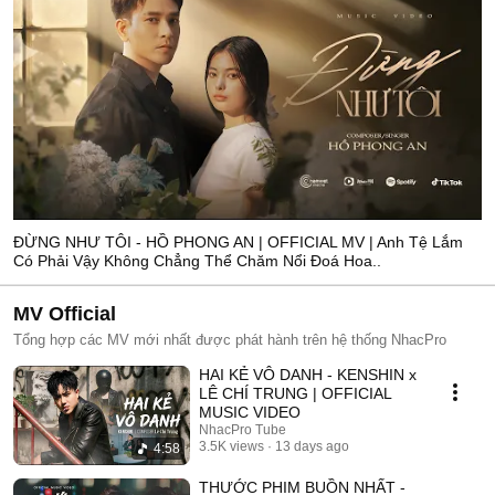
ĐỪNG NHƯ TÔI - HỒ PHONG AN | OFFICIAL MV | Anh Tệ Lắm
Có Phải Vậy Không Chẳng Thể Chăm Nổi Đoá Hoa..
MV Official
Tổng hợp các MV mới nhất được phát hành trên hệ thống NhacPro
HAI KẺ VÔ DANH - KENSHIN x
LÊ CHÍ TRUNG | OFFICIAL
MUSIC VIDEO
NhacPro Tube
3.5K views
13 days ago
4:58
THƯỚC PHIM BUỒN NHẤT -