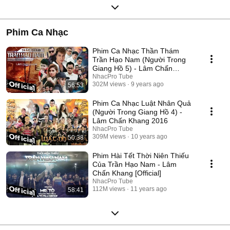
Phim Ca Nhạc
Phim Ca Nhạc Thần Thám
Trần Hạo Nam (Người Trong
Giang Hồ 5) - Lâm Chấn
Khang 2017
NhacPro Tube
302M views
9 years ago
56:53
Phim Ca Nhạc Luật Nhân Quả
(Người Trong Giang Hồ 4) -
Lâm Chấn Khang 2016
NhacPro Tube
309M views
10 years ago
50:38
Phim Hài Tết Thời Niên Thiếu
Của Trần Hạo Nam - Lâm
Chấn Khang [Official]
NhacPro Tube
112M views
11 years ago
58:41