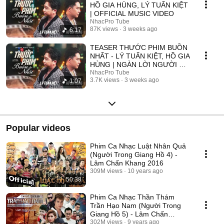
HỒ GIA HÙNG, LÝ TUẤN KIỆT
| OFFICIAL MUSIC VIDEO
NhacPro Tube
87K views
3 weeks ago
6:17
TEASER THƯỚC PHIM BUỒN
NHẤT - LÝ TUẤN KIỆT, HỒ GIA
HÙNG | NGÀN LỜI NGƯỜI ĐÃ
NÓI KHÔNG SAI ....
NhacPro Tube
3.7K views
3 weeks ago
1:07
Popular videos
Phim Ca Nhạc Luật Nhân Quả
(Người Trong Giang Hồ 4) -
Lâm Chấn Khang 2016
309M views
10 years ago
50:38
Phim Ca Nhạc Thần Thám
Trần Hạo Nam (Người Trong
Giang Hồ 5) - Lâm Chấn
Khang 2017
302M views
9 years ago