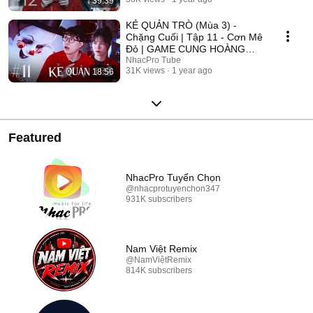
39:39
2025
KẺ QUẢN TRÒ (Mùa 3) -
Chặng Cuối | Tập 11 - Cơn Mê
Đỏ | GAME CUNG HOÀNG
ĐẠO || Web Drama 2025
NhacPro Tube
31K views
1 year ago
18:56
Featured
NhacPro Tuyển Chọn
@nhacprotuyenchon347
931K subscribers
Nam Việt Remix
@NamViệtRemix
814K subscribers