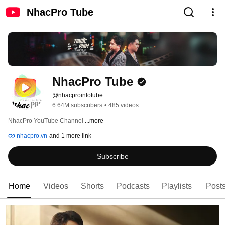
NhacPro Tube
NhacPro Tube
@nhacproinfotube
6.64M subscribers
•
485 videos
NhacPro YouTube Channel 
...more
nhacpro.vn
and 1 more link
Subscribe
Home
Videos
Shorts
Podcasts
Playlists
Post