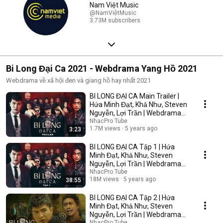
Nam Việt Music
@NamViệtMusic
3.73M subscribers
Bi Long Đại Ca 2021 - Webdrama Yang Hồ 2021
Webdrama về xã hội đen và giang hồ hay nhất 2021
BI LONG ĐẠI CA Main Trailer |
Hứa Minh Đạt, Khả Như, Steven
Nguyễn, Lợi Trần | Webdrama
Yang Hồ 2021
NhacPro Tube
1.7M views
5 years ago
3:23
BI LONG ĐẠI CA Tập 1 | Hứa
Minh Đạt, Khả Như, Steven
Nguyễn, Lợi Trần | Webdrama
Yang Hồ 2021
NhacPro Tube
18M views
5 years ago
38:55
BI LONG ĐẠI CA Tập 2 | Hứa
Minh Đạt, Khả Như, Steven
Nguyễn, Lợi Trần | Webdrama
Yang Hồ 2021
NhacPro Tube