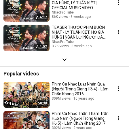
GIA HÙNG, LÝ TUẤN KIỆT |
OFFICIAL MUSIC VIDEO
NhacPro Tube
86K views
3 weeks ago
6:17
TEASER THƯỚC PHIM BUỒN
NHẤT - LÝ TUẤN KIỆT, HỒ GIA
HÙNG | NGÀN LỜI NGƯỜI ĐÃ
NÓI KHÔNG SAI ....
NhacPro Tube
3.7K views
3 weeks ago
1:07
Popular videos
Phim Ca Nhạc Luật Nhân Quả
(Người Trong Giang Hồ 4) - Lâm
Chấn Khang 2016
309M views
10 years ago
50:38
Phim Ca Nhạc Thần Thám Trần
Hạo Nam (Người Trong Giang
Hồ 5) - Lâm Chấn Khang 2017
302M views
9 years ago