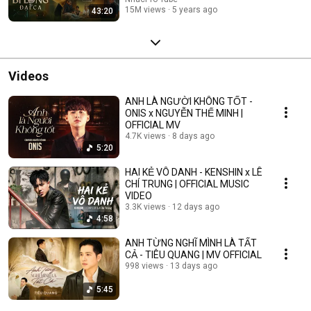
15M views
5 years ago
43:20
Videos
ANH LÀ NGƯỜI KHÔNG TỐT -
ONIS x NGUYỄN THẾ MINH |
OFFICIAL MV
4.7K views
8 days ago
5:20
HAI KẺ VÔ DANH - KENSHIN x LÊ
CHÍ TRUNG | OFFICIAL MUSIC
VIDEO
3.3K views
12 days ago
4:58
ANH TỪNG NGHĨ MÌNH LÀ TẤT
CẢ - TIÊU QUANG | MV OFFICIAL
998 views
13 days ago
5:45