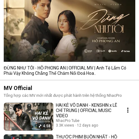
ĐỪNG NHƯ TÔI - HỒ PHONG AN | OFFICIAL MV | Anh Tệ Lắm Có
Phải Vậy Không Chẳng Thể Chăm Nổi Đoá Hoa..
MV Official
Tổng hợp các MV mới nhất được phát hành trên hệ thống NhacPro
HAI KẺ VÔ DANH - KENSHIN x LÊ
CHÍ TRUNG | OFFICIAL MUSIC
VIDEO
NhacPro Tube
3.3K views
12 days ago
4:58
THƯỚC PHIM BUỒN NHẤT - HỒ