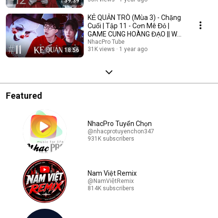
39:39
KẺ QUẢN TRÒ (Mùa 3) - Chặng
Cuối | Tập 11 - Cơn Mê Đỏ |
GAME CUNG HOÀNG ĐẠO || Web
Drama 2025
NhacPro Tube
31K views
1 year ago
18:56
Featured
NhacPro Tuyển Chọn
@nhacprotuyenchon347
931K subscribers
Nam Việt Remix
@NamViệtRemix
814K subscribers