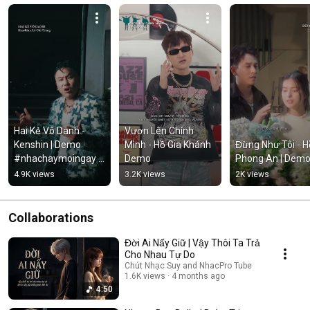
Hai Kẻ Vô Danh - 
Vươn Lên Chính 
Kenshin | Demo 
Mình - Hồ Gia Khánh 
Đừng Như Tôi - Hồ
#nhachaymoingay 
Demo
Phong An | Dem
#tamtrang
4.9K views
3.2K views
2K views
Collaborations
Đời Ai Nấy Giữ | Vậy Thôi Ta Trả
Cho Nhau Tự Do
Chút Nhạc Suy and NhacPro Tube
1.6K views
4 months ago
4:50