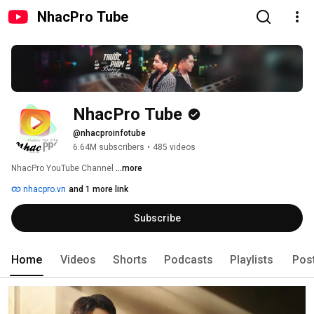
NhacPro Tube
NhacPro Tube
@nhacproinfotube
6.64M subscribers
•
485 videos
NhacPro YouTube Channel 
...more
nhacpro.vn
and 1 more link
Subscribe
Home
Videos
Shorts
Podcasts
Playlists
Pos