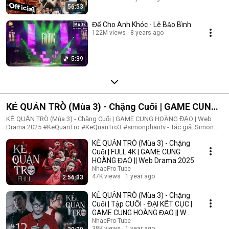
56:53
Để Cho Anh Khóc - Lê Bảo Bình
122M views
8 years ago
5:39
KẺ QUẢN TRÒ (Mùa 3) - Chặng Cuối | GAME CUNG
HOÀNG ĐẠO | Web Drama 2025
KẺ QUẢN TRÒ (Mùa 3) - Chặng Cuối | GAME CUNG HOÀNG ĐẠO | Web
Drama 2025 #KeQuanTro #KeQuanTro3 #simonphantv - Tác giả: Simon
Phan - Diễn viên: Simon Phan, Bnat, Huỳnh Nhựt, Bảo Ngân, Út Tâm, Trúc,
KẺ QUẢN TRÒ (Mùa 3) - Chặng
Khánh Duy ► Một trò chơi kỳ lạ, với mức thưởng tiền tỷ. Một trò chơi
mang hơi hướng của show truyền hình thực tế, nhưng dần trở nên đen tối
Cuối | FULL 4K | GAME CUNG
hơn quà từng vòng. Ai sẽ là người chiến thắng cuối cùng?. Mục đích của
HOÀNG ĐẠO || Web Drama 2025
KẺ QUẢN TRÒ là gì?. Và gương mặt đằng sau chiếc mặt nạ. Tất cả sẽ tiết
NhacPro Tube
lộ trong seri web drama KẺ QUẢN TRÒ (Mùa 3) Simon Phan _ Anh trai
47K views
1 year ago
2:56:33
Simon Huỳnh Nhựt _ Diễn viên Huỳnh Nhựt Bnat _ Ca sĩ Bnat Bảo Ngân _
Cô giáo Bảo Ngân Trúc _ TikToker Trúc Khánh Duy _ Nghệ sĩ Khánh Duy
KẺ QUẢN TRÒ (Mùa 3) - Chặng
Simon Phan _ Em trai Cá Hồi
Cuối | Tập CUỐI - ĐẠI KẾT CỤC |
GAME CUNG HOÀNG ĐẠO || Web
Drama 2025
NhacPro Tube
38K views
1 year ago