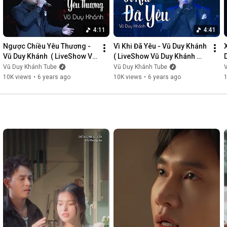
4:11
4:41
Ngược Chiều Yêu Thương - 
Vì Khi Đã Yêu - Vũ Duy Khánh  
Vũ Duy Khánh  ( LiveShow Vũ 
( LiveShow Vũ Duy Khánh 
Duy Khánh 2019 Phần 3/21 )
2019 Phần 4/21 )
Vũ Duy Khánh Tube
Vũ Duy Khánh Tube
10K views
•
6 years ago
10K views
•
6 years ago