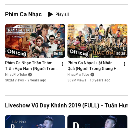
Phim Ca Nhạc
Play all
56:53
50:38
Phim Ca Nhạc Thần Thám 
Phim Ca Nhạc Luật Nhân 
Trần Hạo Nam (Người Trong 
Quả (Người Trong Giang Hồ 
Giang Hồ 5) - Lâm Chấn 
4) - Lâm Chấn Khang 2016
NhacPro Tube
NhacPro Tube
Khang 2017
302M views
•
9 years ago
309M views
•
10 years ago
Liveshow Vũ Duy Khánh 2019 (FULL) - Tuấn Hưn