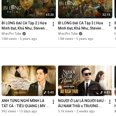
43:20
32:15
BI LONG ĐẠI CA Tập 2 | Hứa 
BI LONG ĐẠI CA Tập 3 | Hứa 
Minh Đạt, Khả Như, Steven 
Minh Đạt, Khả Như, Steven 
Nguyễn, Lợi Trần | 
Nguyễn, Lợi Trần | 
NhacPro Tube
NhacPro Tube
Webdrama Yang Hồ 2021
Webdrama Yang Hồ 2021
15M views
•
5 years ago
13M views
•
5 years ago
5:45
6:41
ANH TỪNG NGHĨ MÌNH LÀ 
NGƯỜI Ở LẠI LÀ NGƯỜI ĐAU - 
TẤT CẢ - TIÊU QUANG | MV 
ÂU NAM THÁI x TRƯƠNG 
OFFICIAL
NGÔN | MV OFFICIAL
992 views
•
13 days ago
3.1K views
•
2 weeks ago