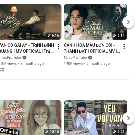
6:16
6:14
VẪN CÔ GÁI ẤY - TRỊNH ĐÌNH 
CÁNH HOA MÀU ĐƠN CÔI - 
QUANG | MV OFFICIAL | Trả 
THÀNH ĐẠT | OFFICIAL MV | 
Lại Em Quá Khứ Đau Lòng 
Anh Nghĩ Chắc Là Ý Trời 
NhacPro Tube
NhacPro Tube
Xin Lỗi Vì Làm Em Khóc
Nhưng Buồn Lắm Người Ơi...
2.8M views
•
3 months ago
140K views
•
6 months ago
CC
10:10
5:21