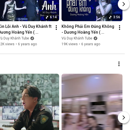
6:14
3:56
Xin Lỗi Anh - Vũ Duy Khánh ft 
Không Phải Em Đúng Không 
Dương Hoàng Yến ( 
- Dương Hoàng Yến ( 
LiveShow Vũ Duy Khánh 
LiveShow Vũ Duy Khánh 
Vũ Duy Khánh Tube
Vũ Duy Khánh Tube
2019 Phần 5/21 )
2019 Phần 6/21 )
12K views
•
6 years ago
19K views
•
6 years ago