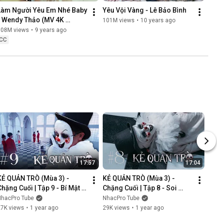
Làm Người Yêu Em Nhé Baby 
Yêu Vội Vàng - Lê Bảo Bình
- Wendy Thảo (MV 4K 
101M views
•
10 years ago
OFFICIAL)
108M views
•
9 years ago
CC
17:57
17:04
KẺ QUẢN TRÒ (Mùa 3) - 
KẺ QUẢN TRÒ (Mùa 3) - 
Chặng Cuối | Tập 9 - Bí Mật 
Chặng Cuối | Tập 8 - Soi 
Mới | GAME CUNG HOÀNG 
Cung | GAME CUNG HOÀNG 
NhacPro Tube
NhacPro Tube
ĐẠO || Web Drama 2025
ĐẠO || Web Drama 2025
27K views
•
1 year ago
29K views
•
1 year ago