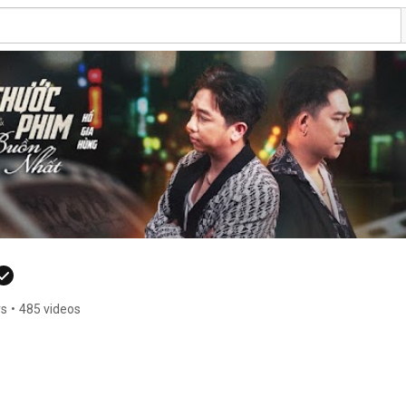
rs
•
485 videos