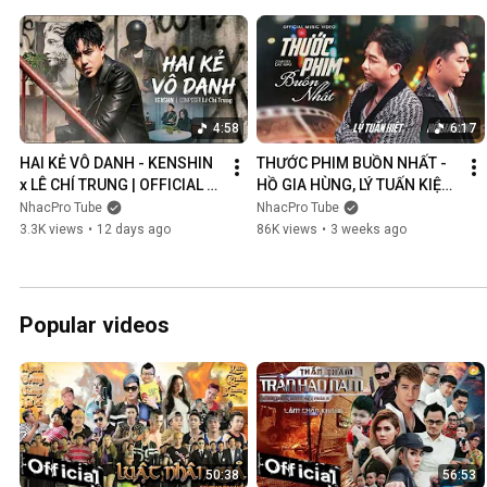
4:58
6:17
HAI KẺ VÔ DANH - KENSHIN 
THƯỚC PHIM BUỒN NHẤT - 
x LÊ CHÍ TRUNG | OFFICIAL 
HỒ GIA HÙNG, LÝ TUẤN KIỆT | 
MUSIC VIDEO
OFFICIAL MUSIC VIDEO
NhacPro Tube
NhacPro Tube
3.3K views
•
12 days ago
86K views
•
3 weeks ago
Popular videos
50:38
56:53