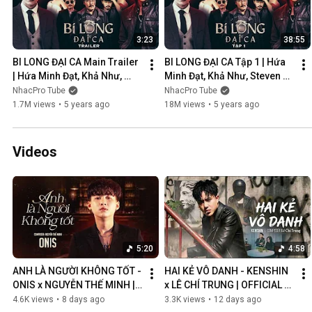
3:23
38:55
BI LONG ĐẠI CA Main Trailer 
BI LONG ĐẠI CA Tập 1 | Hứa 
| Hứa Minh Đạt, Khả Như, 
Minh Đạt, Khả Như, Steven 
Steven Nguyễn, Lợi Trần | 
Nguyễn, Lợi Trần | 
NhacPro Tube
NhacPro Tube
Webdrama Yang Hồ 2021
Webdrama Yang Hồ 2021
1.7M views
•
5 years ago
18M views
•
5 years ago
Videos
5:20
4:58
ANH LÀ NGƯỜI KHÔNG TỐT - 
HAI KẺ VÔ DANH - KENSHIN 
ONIS x NGUYỄN THẾ MINH | 
x LÊ CHÍ TRUNG | OFFICIAL 
OFFICIAL MV
MUSIC VIDEO
4.6K views
•
8 days ago
3.3K views
•
12 days ago