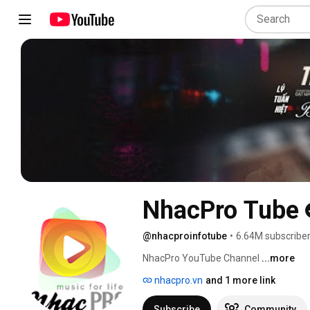
NhacPro Tube
@nhacproinfotube
•
6.64M subscribe
NhacPro YouTube Channel 
...more
nhacpro.vn
and 1 more link
Subscribe
Community