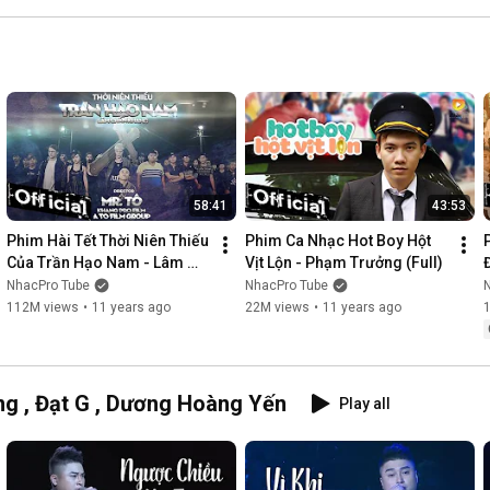
58:41
43:53
Phim Hài Tết Thời Niên Thiếu 
Phim Ca Nhạc Hot Boy Hột 
Của Trần Hạo Nam - Lâm 
Vịt Lộn - Phạm Trưởng (Full)
Chấn Khang [Official]
NhacPro Tube
NhacPro Tube
112M views
•
11 years ago
22M views
•
11 years ago
g , Đạt G , Dương Hoàng Yến
Play all