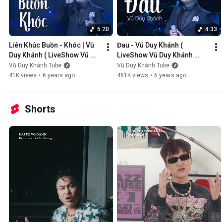
5:20
4:33
Liên Khúc Buồn - Khóc | Vũ 
Đau - Vũ Duy Khánh ( 
Duy Khánh ( LiveShow Vũ 
LiveShow Vũ Duy Khánh 
Duy Khánh 2019 Phần 1/21 )
2019 Phần 2/21 )
Vũ Duy Khánh Tube
Vũ Duy Khánh Tube
41K views
•
6 years ago
461K views
•
6 years ago
Shorts