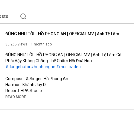
osts
ĐỪNG NHƯ TÔI - HỒ PHONG AN | OFFICIAL MV | Anh Tệ Lắm Có Phải Vậy Không Chẳng Thể Chăm Nổi Đoá Hoa..
35,265 views
1 month ago
ĐỪNG NHƯ TÔI - HỒ PHONG AN | OFFICIAL MV | Anh Tệ Lắm Có 
#dungnhutoi
#hophongan
#musicvideo
Composer & Singer: Hồ Phong An

Harmon: Khánh Jay D

Record: HPA Studio

Mix Master & Background Vocal: Đinh Hoàng Quốc

READ MORE
Music Production Manager: Đỗ Trọng Tâm

Screenwriter: Võ Thị Bích Trâm

Cam Operator: Kun, TuFu

AD: Rin

AC: Đức Nguyễn (#11)

Runner: Phong Phạm
