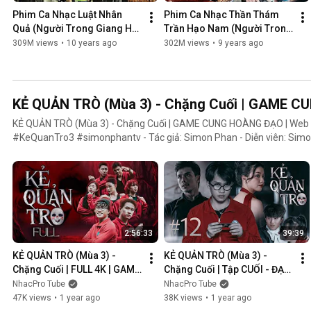
Phim Ca Nhạc Luật Nhân 
Phim Ca Nhạc Thần Thám 
Quả (Người Trong Giang Hồ 
Trần Hạo Nam (Người Trong 
4) - Lâm Chấn Khang 2016
Giang Hồ 5) - Lâm Chấn 
309M views
•
10 years ago
302M views
•
9 years ago
Khang 2017
KẺ QUẢN TRÒ (Mùa 3) - Chặng Cuối | GAME 
KẺ QUẢN TRÒ (Mùa 3) - Chặng Cuối | GAME CUNG HOÀNG ĐẠO | We
#KeQuanTro3 #simonphantv - Tác giả: Simon Phan - Diễn viên: Simon Phan, Bnat, Huỳnh Nhựt,
Bảo Ngân, Út Tâm, Trúc, Khánh Duy ► Một trò chơi kỳ lạ, với mức thưởng tiền tỷ. Một trò chơi mang
hơi hướng của show truyền hình thực tế, nhưng dần trở nên đen tối hơ
người chiến thắng cuối cùng?. Mục đích của KẺ QUẢN TRÒ là gì?. Và
mặt nạ. Tất cả sẽ tiết lộ trong seri web drama KẺ QUẢN TRÒ (Mùa 3
Huỳnh Nhựt _ Diễn viên Huỳnh Nhựt Bnat _ Ca sĩ Bnat Bảo Ngân _ Cô
TikToker Trúc Khánh Duy _ Nghệ sĩ Khánh Duy Simon Phan _ Em trai 
2:56:33
39:39
KẺ QUẢN TRÒ (Mùa 3) - 
KẺ QUẢN TRÒ (Mùa 3) - 
Chặng Cuối | FULL 4K | GAME 
Chặng Cuối | Tập CUỐI - ĐẠI 
CUNG HOÀNG ĐẠO || Web 
KẾT CỤC | GAME CUNG 
NhacPro Tube
NhacPro Tube
Drama 2025
HOÀNG ĐẠO || Web Drama 
47K views
•
1 year ago
38K views
•
1 year ago