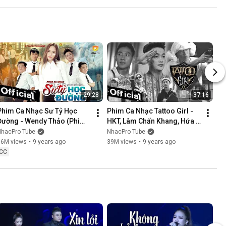
NÓI KHÔNG SAI ....
29:28
37:16
Phim Ca Nhạc Sư Tỷ Học 
Phim Ca Nhạc Tattoo Girl - 
Đường - Wendy Thảo (Phim 
HKT, Lâm Chấn Khang, Hứa 
Ca Nhạc Hay Nhất 2017)
Minh Đạt, Thanh Tân
NhacPro Tube
NhacPro Tube
16M views
•
9 years ago
39M views
•
9 years ago
CC