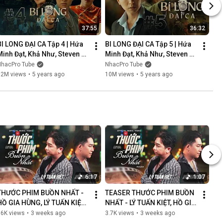
37:55
36:32
BI LONG ĐẠI CA Tập 4 | Hứa 
BI LONG ĐẠI CA Tập 5 | Hứa 
Minh Đạt, Khả Như, Steven 
Minh Đạt, Khả Như, Steven 
Nguyễn, Lợi Trần | 
Nguyễn, Lợi Trần | 
NhacPro Tube
NhacPro Tube
Webdrama Yang Hồ 2021
Webdrama Yang Hồ 2021
12M views
•
5 years ago
10M views
•
5 years ago
6:17
1:07
THƯỚC PHIM BUỒN NHẤT - 
TEASER THƯỚC PHIM BUỒN 
HỒ GIA HÙNG, LÝ TUẤN KIỆT | 
NHẤT - LÝ TUẤN KIỆT, HỒ GIA 
OFFICIAL MUSIC VIDEO
HÙNG | NGÀN LỜI NGƯỜI ĐÃ 
86K views
•
3 weeks ago
3.7K views
•
3 weeks ago