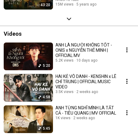
15M views
5 years ago
43:20
Videos
ANH LÀ NGƯỜI KHÔNG TỐT -
ONIS x NGUYỄN THẾ MINH |
OFFICIAL MV
5.2K views
10 days ago
5:20
HAI KẺ VÔ DANH - KENSHIN x LÊ
CHÍ TRUNG | OFFICIAL MUSIC
VIDEO
3.5K views
2 weeks ago
4:58
ANH TỪNG NGHĨ MÌNH LÀ TẤT
CẢ - TIÊU QUANG | MV OFFICIAL
1K views
2 weeks ago
5:45