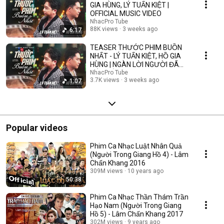
GIA HÙNG, LÝ TUẤN KIỆT |
OFFICIAL MUSIC VIDEO
NhacPro Tube
88K views
3 weeks ago
6:17
TEASER THƯỚC PHIM BUỒN
NHẤT - LÝ TUẤN KIỆT, HỒ GIA
HÙNG | NGÀN LỜI NGƯỜI ĐÃ
NÓI KHÔNG SAI ....
NhacPro Tube
3.7K views
3 weeks ago
1:07
Popular videos
Phim Ca Nhạc Luật Nhân Quả
(Người Trong Giang Hồ 4) - Lâm
Chấn Khang 2016
309M views
10 years ago
50:38
Phim Ca Nhạc Thần Thám Trần
Hạo Nam (Người Trong Giang
Hồ 5) - Lâm Chấn Khang 2017
302M views
9 years ago