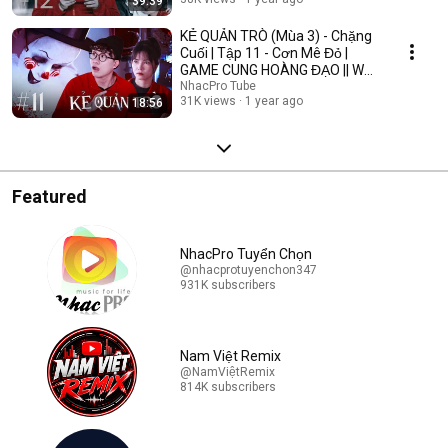
39:39
KẺ QUẢN TRÒ (Mùa 3) - Chặng
Cuối | Tập 11 - Cơn Mê Đỏ |
GAME CUNG HOÀNG ĐẠO || Web
Drama 2025
NhacPro Tube
31K views
1 year ago
18:56
Featured
NhacPro Tuyển Chọn
@nhacprotuyenchon347
931K subscribers
Nam Việt Remix
@NamViệtRemix
814K subscribers