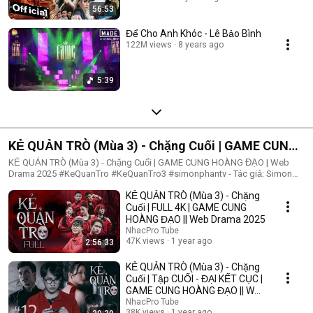
56:53
Để Cho Anh Khóc - Lê Bảo Bình
122M views
8 years ago
5:39
KẺ QUẢN TRÒ (Mùa 3) - Chặng Cuối | GAME CUNG
HOÀNG ĐẠO | Web Drama 2025
KẺ QUẢN TRÒ (Mùa 3) - Chặng Cuối | GAME CUNG HOÀNG ĐẠO | Web
Drama 2025 #KeQuanTro #KeQuanTro3 #simonphantv - Tác giả: Simon
Phan - Diễn viên: Simon Phan, Bnat, Huỳnh Nhựt, Bảo Ngân, Út Tâm, Trúc,
KẺ QUẢN TRÒ (Mùa 3) - Chặng
Khánh Duy ► Một trò chơi kỳ lạ, với mức thưởng tiền tỷ. Một trò chơi
mang hơi hướng của show truyền hình thực tế, nhưng dần trở nên đen tối
Cuối | FULL 4K | GAME CUNG
hơn quà từng vòng. Ai sẽ là người chiến thắng cuối cùng?. Mục đích của
HOÀNG ĐẠO || Web Drama 2025
KẺ QUẢN TRÒ là gì?. Và gương mặt đằng sau chiếc mặt nạ. Tất cả sẽ tiết
NhacPro Tube
lộ trong seri web drama KẺ QUẢN TRÒ (Mùa 3) Simon Phan _ Anh trai
47K views
1 year ago
2:56:33
Simon Huỳnh Nhựt _ Diễn viên Huỳnh Nhựt Bnat _ Ca sĩ Bnat Bảo Ngân _
Cô giáo Bảo Ngân Trúc _ TikToker Trúc Khánh Duy _ Nghệ sĩ Khánh Duy
KẺ QUẢN TRÒ (Mùa 3) - Chặng
Simon Phan _ Em trai Cá Hồi
Cuối | Tập CUỐI - ĐẠI KẾT CỤC |
GAME CUNG HOÀNG ĐẠO || Web
Drama 2025
NhacPro Tube
38K views
1 year ago