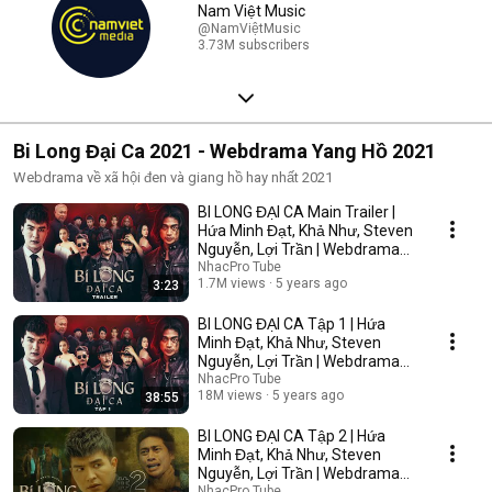
Nam Việt Music
@NamViệtMusic
3.73M subscribers
Bi Long Đại Ca 2021 - Webdrama Yang Hồ 2021
Webdrama về xã hội đen và giang hồ hay nhất 2021
BI LONG ĐẠI CA Main Trailer |
Hứa Minh Đạt, Khả Như, Steven
Nguyễn, Lợi Trần | Webdrama
Yang Hồ 2021
NhacPro Tube
1.7M views
5 years ago
3:23
BI LONG ĐẠI CA Tập 1 | Hứa
Minh Đạt, Khả Như, Steven
Nguyễn, Lợi Trần | Webdrama
Yang Hồ 2021
NhacPro Tube
18M views
5 years ago
38:55
BI LONG ĐẠI CA Tập 2 | Hứa
Minh Đạt, Khả Như, Steven
Nguyễn, Lợi Trần | Webdrama
Yang Hồ 2021
NhacPro Tube