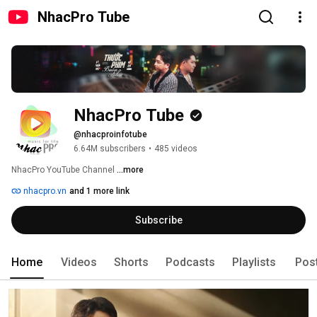
NhacPro Tube
NhacPro Tube
@nhacproinfotube
6.64M subscribers
•
485 videos
NhacPro YouTube Channel 
...more
nhacpro.vn
and 1 more link
Subscribe
Home
Videos
Shorts
Podcasts
Playlists
Pos