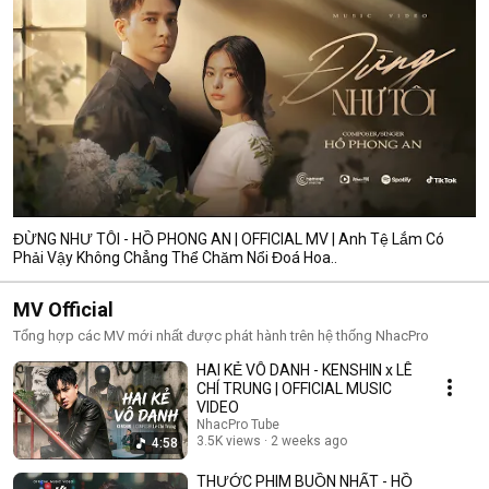
ĐỪNG NHƯ TÔI - HỒ PHONG AN | OFFICIAL MV | Anh Tệ Lắm Có
Phải Vậy Không Chẳng Thể Chăm Nổi Đoá Hoa..
MV Official
Tổng hợp các MV mới nhất được phát hành trên hệ thống NhacPro
HAI KẺ VÔ DANH - KENSHIN x LÊ
CHÍ TRUNG | OFFICIAL MUSIC
VIDEO
NhacPro Tube
3.5K views
2 weeks ago
4:58
THƯỚC PHIM BUỒN NHẤT - HỒ