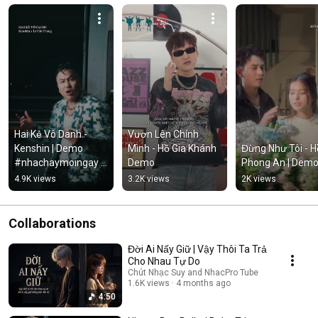
Hai Kẻ Vô Danh - 
Vươn Lên Chính 
Kenshin | Demo 
Mình - Hồ Gia Khánh 
Đừng Như Tôi - Hồ
#nhachaymoingay 
Demo
Phong An | Dem
#tamtrang
4.9K views
3.2K views
2K views
Collaborations
Đời Ai Nấy Giữ | Vậy Thôi Ta Trả
Cho Nhau Tự Do
Chút Nhạc Suy and NhacPro Tube
1.6K views
4 months ago
4:50