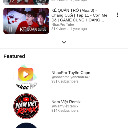
39:39
2025
KẺ QUẢN TRÒ (Mùa 3) -
Chặng Cuối | Tập 11 - Cơn Mê
Đỏ | GAME CUNG HOÀNG
ĐẠO || Web Drama 2025
NhacPro Tube
31K views
1 year ago
18:56
Featured
NhacPro Tuyển Chọn
@nhacprotuyenchon347
931K subscribers
Nam Việt Remix
@NamViệtRemix
814K subscribers