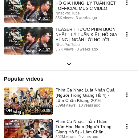
HỒ GIA HÙNG, LÝ TUẤN KIỆT
| OFFICIAL MUSIC VIDEO
NhacPro Tube
86K views
3 weeks ago
6:17
TEASER THƯỚC PHIM BUỒN
NHẤT - LÝ TUẤN KIỆT, HỒ GIA
HÙNG | NGÀN LỜI NGƯỜI ĐÃ
NÓI KHÔNG SAI ....
NhacPro Tube
3.7K views
3 weeks ago
1:07
Popular videos
Phim Ca Nhạc Luật Nhân Quả
(Người Trong Giang Hồ 4) -
Lâm Chấn Khang 2016
309M views
10 years ago
50:38
Phim Ca Nhạc Thần Thám
Trần Hạo Nam (Người Trong
Giang Hồ 5) - Lâm Chấn
Khang 2017
302M views
9 years ago