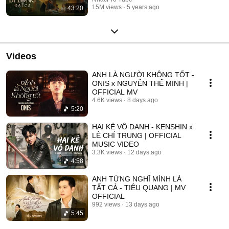
15M views
5 years ago
43:20
Videos
ANH LÀ NGƯỜI KHÔNG TỐT -
ONIS x NGUYỄN THẾ MINH |
OFFICIAL MV
4.6K views
8 days ago
5:20
HAI KẺ VÔ DANH - KENSHIN x
LÊ CHÍ TRUNG | OFFICIAL
MUSIC VIDEO
3.3K views
12 days ago
4:58
ANH TỪNG NGHĨ MÌNH LÀ
TẤT CẢ - TIÊU QUANG | MV
OFFICIAL
992 views
13 days ago
5:45