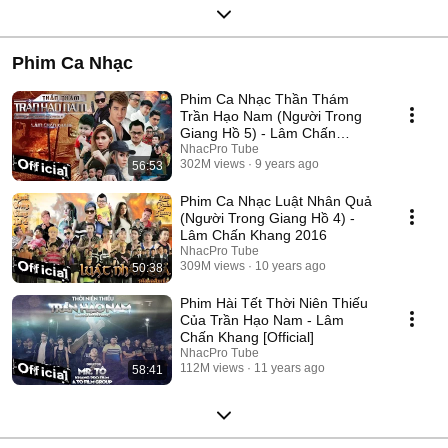
Phim Ca Nhạc
Phim Ca Nhạc Thần Thám
Trần Hạo Nam (Người Trong
Giang Hồ 5) - Lâm Chấn
Khang 2017
NhacPro Tube
302M views
9 years ago
56:53
Phim Ca Nhạc Luật Nhân Quả
(Người Trong Giang Hồ 4) -
Lâm Chấn Khang 2016
NhacPro Tube
309M views
10 years ago
50:38
Phim Hài Tết Thời Niên Thiếu
Của Trần Hạo Nam - Lâm
Chấn Khang [Official]
NhacPro Tube
112M views
11 years ago
58:41