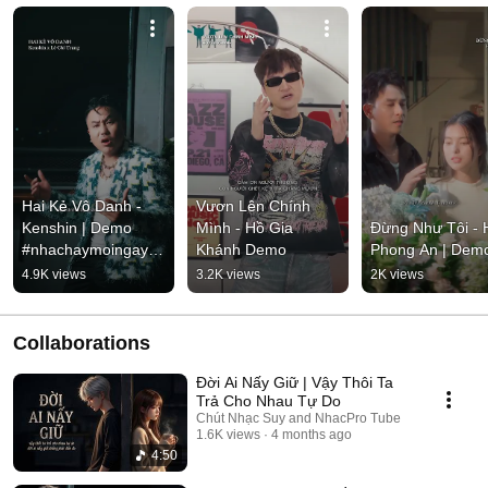
Hai Kẻ Vô Danh - 
Vươn Lên Chính 
Kenshin | Demo 
Mình - Hồ Gia 
Đừng Như Tôi - H
#nhachaymoingay 
Khánh Demo
Phong An | Dem
#tamtrang
4.9K views
3.2K views
2K views
Collaborations
Đời Ai Nấy Giữ | Vậy Thôi Ta
Trả Cho Nhau Tự Do
Chút Nhạc Suy and NhacPro Tube
1.6K views
4 months ago
4:50