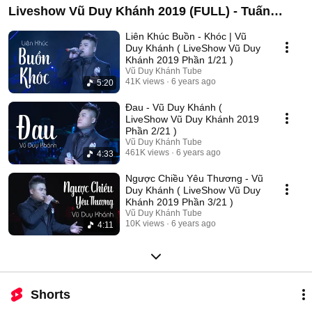
Liveshow Vũ Duy Khánh 2019 (FULL) - Tuấn
Hưng , Đạt G , Dương Hoàng Yến
Liên Khúc Buồn - Khóc | Vũ
Duy Khánh ( LiveShow Vũ Duy
Khánh 2019 Phần 1/21 )
Vũ Duy Khánh Tube
41K views
6 years ago
5:20
Đau - Vũ Duy Khánh (
LiveShow Vũ Duy Khánh 2019
Phần 2/21 )
Vũ Duy Khánh Tube
461K views
6 years ago
4:33
Ngược Chiều Yêu Thương - Vũ
Duy Khánh ( LiveShow Vũ Duy
Khánh 2019 Phần 3/21 )
Vũ Duy Khánh Tube
10K views
6 years ago
4:11
Shorts