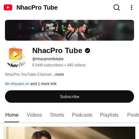
NhacPro Tube
NhacPro Tube
@nhacproinfotube
6.64M subscribers
•
485 videos
NhacPro YouTube Channel 
...more
nhacpro.vn
and 1 more link
Subscribe
Home
Videos
Shorts
Podcasts
Playlists
Post