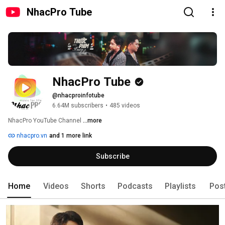
NhacPro Tube
NhacPro Tube
@nhacproinfotube
6.64M subscribers
•
485 videos
NhacPro YouTube Channel 
...more
nhacpro.vn
and 1 more link
Subscribe
Home
Videos
Shorts
Podcasts
Playlists
Pos