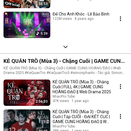
56:53
Để Cho Anh Khóc - Lê Bảo Bình
122M views
8 years ago
5:39
KẺ QUẢN TRÒ (Mùa 3) - Chặng Cuối | GAME CUNG
HOÀNG ĐẠO | Web Drama 2025
KẺ QUẢN TRÒ (Mùa 3) - Chặng Cuối | GAME CUNG HOÀNG ĐẠO | Web
Drama 2025 #KeQuanTro #KeQuanTro3 #simonphantv - Tác giả: Simon
Phan - Diễn viên: Simon Phan, Bnat, Huỳnh Nhựt, Bảo Ngân, Út Tâm, Trúc,
KẺ QUẢN TRÒ (Mùa 3) - Chặng
Khánh Duy ► Một trò chơi kỳ lạ, với mức thưởng tiền tỷ. Một trò chơi
mang hơi hướng của show truyền hình thực tế, nhưng dần trở nên đen tối
Cuối | FULL 4K | GAME CUNG
hơn quà từng vòng. Ai sẽ là người chiến thắng cuối cùng?. Mục đích của
HOÀNG ĐẠO || Web Drama 2025
KẺ QUẢN TRÒ là gì?. Và gương mặt đằng sau chiếc mặt nạ. Tất cả sẽ tiết
NhacPro Tube
lộ trong seri web drama KẺ QUẢN TRÒ (Mùa 3) Simon Phan _ Anh trai
47K views
1 year ago
2:56:33
Simon Huỳnh Nhựt _ Diễn viên Huỳnh Nhựt Bnat _ Ca sĩ Bnat Bảo Ngân _
Cô giáo Bảo Ngân Trúc _ TikToker Trúc Khánh Duy _ Nghệ sĩ Khánh Duy
KẺ QUẢN TRÒ (Mùa 3) - Chặng
Simon Phan _ Em trai Cá Hồi
Cuối | Tập CUỐI - ĐẠI KẾT CỤC |
GAME CUNG HOÀNG ĐẠO || Web
Drama 2025
NhacPro Tube
38K views
1 year ago