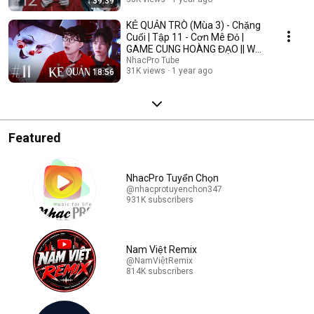
39:39
KẺ QUẢN TRÒ (Mùa 3) - Chặng
Cuối | Tập 11 - Cơn Mê Đỏ |
GAME CUNG HOÀNG ĐẠO || Web
Drama 2025
NhacPro Tube
31K views
1 year ago
18:56
Featured
NhacPro Tuyển Chọn
@nhacprotuyenchon347
931K subscribers
Nam Việt Remix
@NamViệtRemix
814K subscribers