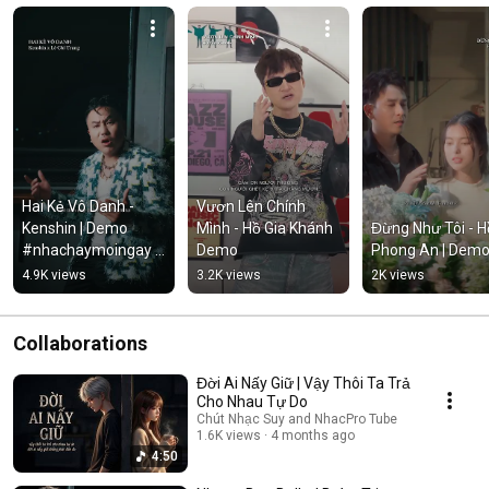
Hai Kẻ Vô Danh - 
Vươn Lên Chính 
Kenshin | Demo 
Mình - Hồ Gia Khánh 
Đừng Như Tôi - Hồ
#nhachaymoingay 
Demo
Phong An | Dem
#tamtrang
4.9K views
3.2K views
2K views
Collaborations
Đời Ai Nấy Giữ | Vậy Thôi Ta Trả
Cho Nhau Tự Do
Chút Nhạc Suy and NhacPro Tube
1.6K views
4 months ago
4:50