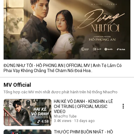
ĐỪNG NHƯ TÔI - HỒ PHONG AN | OFFICIAL MV | Anh Tệ Lắm Có
Phải Vậy Không Chẳng Thể Chăm Nổi Đoá Hoa..
MV Official
Tổng hợp các MV mới nhất được phát hành trên hệ thống NhacPro
HAI KẺ VÔ DANH - KENSHIN x LÊ
CHÍ TRUNG | OFFICIAL MUSIC
VIDEO
NhacPro Tube
3.4K views
13 days ago
4:58
THƯỚC PHIM BUỒN NHẤT - HỒ