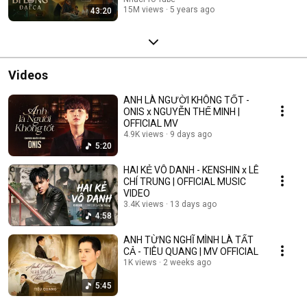
15M views
5 years ago
43:20
Videos
ANH LÀ NGƯỜI KHÔNG TỐT -
ONIS x NGUYỄN THẾ MINH |
OFFICIAL MV
4.9K views
9 days ago
5:20
HAI KẺ VÔ DANH - KENSHIN x LÊ
CHÍ TRUNG | OFFICIAL MUSIC
VIDEO
3.4K views
13 days ago
4:58
ANH TỪNG NGHĨ MÌNH LÀ TẤT
CẢ - TIÊU QUANG | MV OFFICIAL
1K views
2 weeks ago
5:45