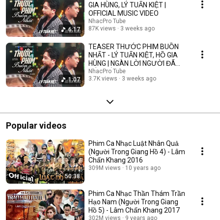
GIA HÙNG, LÝ TUẤN KIỆT |
OFFICIAL MUSIC VIDEO
NhacPro Tube
87K views
3 weeks ago
6:17
TEASER THƯỚC PHIM BUỒN
NHẤT - LÝ TUẤN KIỆT, HỒ GIA
HÙNG | NGÀN LỜI NGƯỜI ĐÃ
NÓI KHÔNG SAI ....
NhacPro Tube
3.7K views
3 weeks ago
1:07
Popular videos
Phim Ca Nhạc Luật Nhân Quả
(Người Trong Giang Hồ 4) - Lâm
Chấn Khang 2016
309M views
10 years ago
50:38
Phim Ca Nhạc Thần Thám Trần
Hạo Nam (Người Trong Giang
Hồ 5) - Lâm Chấn Khang 2017
302M views
9 years ago