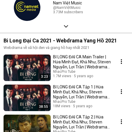
Nam Việt Music
@NamViệtMusic
3.73M subscribers
Bi Long Đại Ca 2021 - Webdrama Yang Hồ 2021
Webdrama về xã hội đen và giang hồ hay nhất 2021
BI LONG ĐẠI CA Main Trailer |
Hứa Minh Đạt, Khả Như, Steven
Nguyễn, Lợi Trần | Webdrama
Yang Hồ 2021
NhacPro Tube
1.7M views
5 years ago
3:23
BI LONG ĐẠI CA Tập 1 | Hứa
Minh Đạt, Khả Như, Steven
Nguyễn, Lợi Trần | Webdrama
Yang Hồ 2021
NhacPro Tube
18M views
5 years ago
38:55
BI LONG ĐẠI CA Tập 2 | Hứa
Minh Đạt, Khả Như, Steven
Nguyễn, Lợi Trần | Webdrama
Yang Hồ 2021
NhacPro Tube