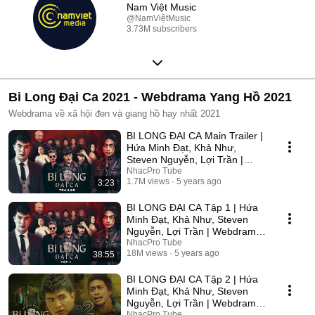
Nam Việt Music
@NamViệtMusic
3.73M subscribers
Bi Long Đại Ca 2021 - Webdrama Yang Hồ 2021
Webdrama về xã hội đen và giang hồ hay nhất 2021
BI LONG ĐẠI CA Main Trailer |
Hứa Minh Đạt, Khả Như,
Steven Nguyễn, Lợi Trần |
Webdrama Yang Hồ 2021
NhacPro Tube
1.7M views
5 years ago
3:23
BI LONG ĐẠI CA Tập 1 | Hứa
Minh Đạt, Khả Như, Steven
Nguyễn, Lợi Trần | Webdrama
Yang Hồ 2021
NhacPro Tube
18M views
5 years ago
38:55
BI LONG ĐẠI CA Tập 2 | Hứa
Minh Đạt, Khả Như, Steven
Nguyễn, Lợi Trần | Webdrama
Yang Hồ 2021
NhacPro Tube