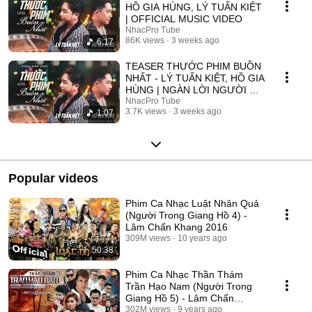
HỒ GIA HÙNG, LÝ TUẤN KIỆT
| OFFICIAL MUSIC VIDEO
NhacPro Tube
86K views
3 weeks ago
6:17
TEASER THƯỚC PHIM BUỒN
NHẤT - LÝ TUẤN KIỆT, HỒ GIA
HÙNG | NGÀN LỜI NGƯỜI ĐÃ
NÓI KHÔNG SAI ....
NhacPro Tube
3.7K views
3 weeks ago
1:07
Popular videos
Phim Ca Nhạc Luật Nhân Quả
(Người Trong Giang Hồ 4) -
Lâm Chấn Khang 2016
309M views
10 years ago
50:38
Phim Ca Nhạc Thần Thám
Trần Hạo Nam (Người Trong
Giang Hồ 5) - Lâm Chấn
Khang 2017
302M views
9 years ago