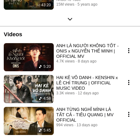
15M views
5 years ago
43:20
Videos
ANH LÀ NGƯỜI KHÔNG TỐT -
ONIS x NGUYỄN THẾ MINH |
OFFICIAL MV
4.7K views
8 days ago
5:20
HAI KẺ VÔ DANH - KENSHIN x
LÊ CHÍ TRUNG | OFFICIAL
MUSIC VIDEO
3.3K views
12 days ago
4:58
ANH TỪNG NGHĨ MÌNH LÀ
TẤT CẢ - TIÊU QUANG | MV
OFFICIAL
994 views
13 days ago
5:45