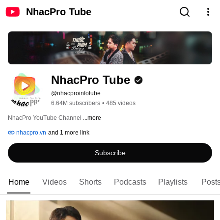
NhacPro Tube
NhacPro Tube
@nhacproinfotube
6.64M subscribers
•
485 videos
NhacPro YouTube Channel 
...more
nhacpro.vn
and 1 more link
Subscribe
Home
Videos
Shorts
Podcasts
Playlists
Post