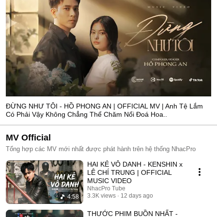
ĐỪNG NHƯ TÔI - HỒ PHONG AN | OFFICIAL MV | Anh Tệ Lắm
Có Phải Vậy Không Chẳng Thể Chăm Nổi Đoá Hoa..
MV Official
Tổng hợp các MV mới nhất được phát hành trên hệ thống NhacPro
HAI KẺ VÔ DANH - KENSHIN x
LÊ CHÍ TRUNG | OFFICIAL
MUSIC VIDEO
NhacPro Tube
3.3K views
12 days ago
4:58
THƯỚC PHIM BUỒN NHẤT -