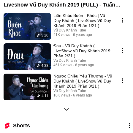
Liveshow Vũ Duy Khánh 2019 (FULL) - Tuấn
Hưng , Đạt G , Dương Hoàng Yến
Liên Khúc Buồn - Khóc | Vũ
Duy Khánh ( LiveShow Vũ Duy
Khánh 2019 Phần 1/21 )
Vũ Duy Khánh Tube
41K views
6 years ago
5:20
Đau - Vũ Duy Khánh (
LiveShow Vũ Duy Khánh 2019
Phần 2/21 )
Vũ Duy Khánh Tube
461K views
6 years ago
4:33
Ngược Chiều Yêu Thương - Vũ
Duy Khánh ( LiveShow Vũ Duy
Khánh 2019 Phần 3/21 )
Vũ Duy Khánh Tube
10K views
6 years ago
4:11
Shorts