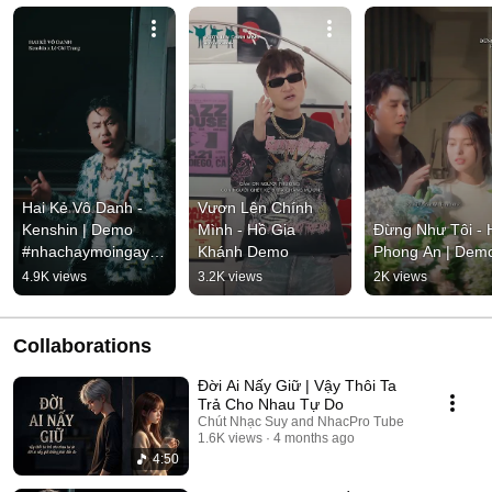
Hai Kẻ Vô Danh - 
Vươn Lên Chính 
Kenshin | Demo 
Mình - Hồ Gia 
Đừng Như Tôi - H
#nhachaymoingay 
Khánh Demo
Phong An | Dem
#tamtrang
4.9K views
3.2K views
2K views
Collaborations
Đời Ai Nấy Giữ | Vậy Thôi Ta
Trả Cho Nhau Tự Do
Chút Nhạc Suy and NhacPro Tube
1.6K views
4 months ago
4:50