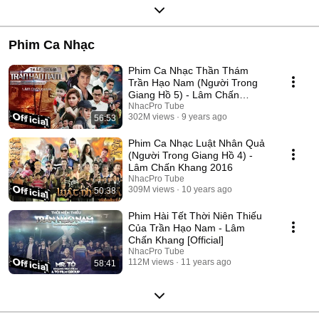
Phim Ca Nhạc
Phim Ca Nhạc Thần Thám
Trần Hạo Nam (Người Trong
Giang Hồ 5) - Lâm Chấn
Khang 2017
NhacPro Tube
302M views
9 years ago
56:53
Phim Ca Nhạc Luật Nhân Quả
(Người Trong Giang Hồ 4) -
Lâm Chấn Khang 2016
NhacPro Tube
309M views
10 years ago
50:38
Phim Hài Tết Thời Niên Thiếu
Của Trần Hạo Nam - Lâm
Chấn Khang [Official]
NhacPro Tube
112M views
11 years ago
58:41