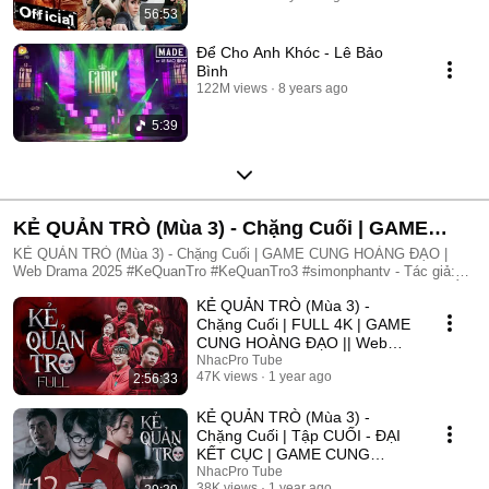
56:53
Để Cho Anh Khóc - Lê Bảo
Bình
122M views
8 years ago
5:39
KẺ QUẢN TRÒ (Mùa 3) - Chặng Cuối | GAME
CUNG HOÀNG ĐẠO | Web Drama 2025
KẺ QUẢN TRÒ (Mùa 3) - Chặng Cuối | GAME CUNG HOÀNG ĐẠO |
Web Drama 2025 #KeQuanTro #KeQuanTro3 #simonphantv - Tác giả:
Simon Phan - Diễn viên: Simon Phan, Bnat, Huỳnh Nhựt, Bảo Ngân, Út
KẺ QUẢN TRÒ (Mùa 3) -
Tâm, Trúc, Khánh Duy ► Một trò chơi kỳ lạ, với mức thưởng tiền tỷ.
Một trò chơi mang hơi hướng của show truyền hình thực tế, nhưng dần
Chặng Cuối | FULL 4K | GAME
trở nên đen tối hơn quà từng vòng. Ai sẽ là người chiến thắng cuối
CUNG HOÀNG ĐẠO || Web
cùng?. Mục đích của KẺ QUẢN TRÒ là gì?. Và gương mặt đằng sau
Drama 2025
NhacPro Tube
chiếc mặt nạ. Tất cả sẽ tiết lộ trong seri web drama KẺ QUẢN TRÒ
47K views
1 year ago
2:56:33
(Mùa 3) Simon Phan _ Anh trai Simon Huỳnh Nhựt _ Diễn viên Huỳnh
Nhựt Bnat _ Ca sĩ Bnat Bảo Ngân _ Cô giáo Bảo Ngân Trúc _ TikToker
KẺ QUẢN TRÒ (Mùa 3) -
Trúc Khánh Duy _ Nghệ sĩ Khánh Duy Simon Phan _ Em trai Cá Hồi
Chặng Cuối | Tập CUỐI - ĐẠI
KẾT CỤC | GAME CUNG
HOÀNG ĐẠO || Web Drama
NhacPro Tube
38K views
1 year ago