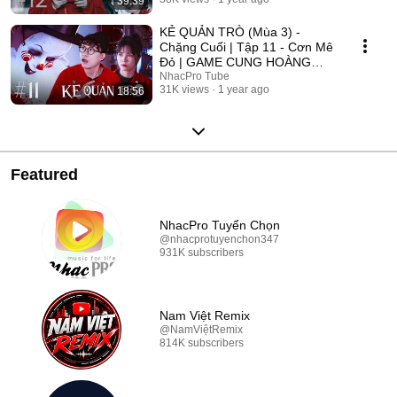
39:39
2025
KẺ QUẢN TRÒ (Mùa 3) -
Chặng Cuối | Tập 11 - Cơn Mê
Đỏ | GAME CUNG HOÀNG
ĐẠO || Web Drama 2025
NhacPro Tube
31K views
1 year ago
18:56
Featured
NhacPro Tuyển Chọn
@nhacprotuyenchon347
931K subscribers
Nam Việt Remix
@NamViệtRemix
814K subscribers