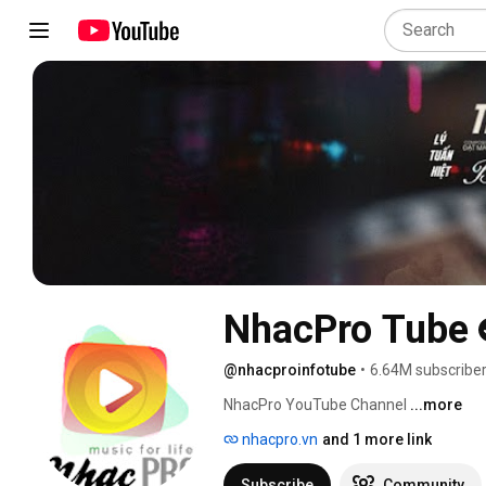
NhacPro Tube
@nhacproinfotube
•
6.64M subscribe
NhacPro YouTube Channel 
...more
nhacpro.vn
and 1 more link
Subscribe
Community