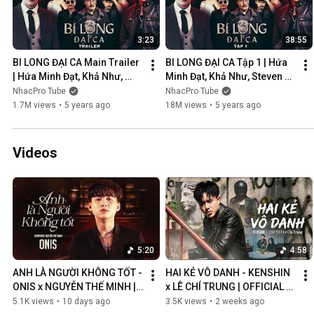
3:23
38:55
BI LONG ĐẠI CA Main Trailer 
BI LONG ĐẠI CA Tập 1 | Hứa 
| Hứa Minh Đạt, Khả Như, 
Minh Đạt, Khả Như, Steven 
Steven Nguyễn, Lợi Trần | 
Nguyễn, Lợi Trần | 
NhacPro Tube
NhacPro Tube
Webdrama Yang Hồ 2021
Webdrama Yang Hồ 2021
1.7M views
•
5 years ago
18M views
•
5 years ago
Videos
5:20
4:58
ANH LÀ NGƯỜI KHÔNG TỐT - 
HAI KẺ VÔ DANH - KENSHIN 
ONIS x NGUYỄN THẾ MINH | 
x LÊ CHÍ TRUNG | OFFICIAL 
OFFICIAL MV
MUSIC VIDEO
5.1K views
•
10 days ago
3.5K views
•
2 weeks ago