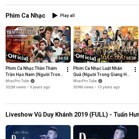
Phim Ca Nhạc
Play all
56:53
50:38
Phim Ca Nhạc Thần Thám 
Phim Ca Nhạc Luật Nhân 
Trần Hạo Nam (Người Trong 
Quả (Người Trong Giang Hồ 
Giang Hồ 5) - Lâm Chấn 
4) - Lâm Chấn Khang 2016
NhacPro Tube
NhacPro Tube
Khang 2017
302M views
•
9 years ago
309M views
•
10 years ago
Liveshow Vũ Duy Khánh 2019 (FULL) - Tuấn Hưn