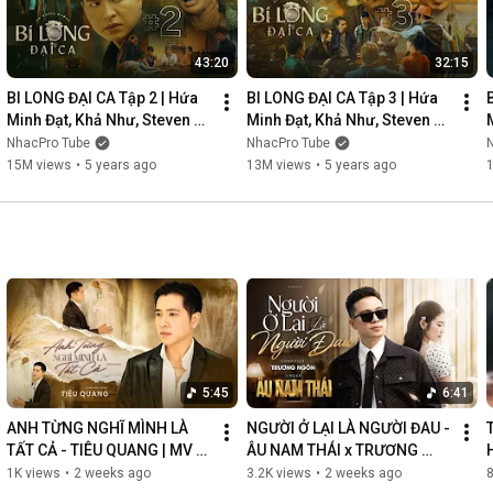
43:20
32:15
BI LONG ĐẠI CA Tập 2 | Hứa 
BI LONG ĐẠI CA Tập 3 | Hứa 
Minh Đạt, Khả Như, Steven 
Minh Đạt, Khả Như, Steven 
Nguyễn, Lợi Trần | 
Nguyễn, Lợi Trần | 
NhacPro Tube
NhacPro Tube
Webdrama Yang Hồ 2021
Webdrama Yang Hồ 2021
15M views
•
5 years ago
13M views
•
5 years ago
5:45
6:41
ANH TỪNG NGHĨ MÌNH LÀ 
NGƯỜI Ở LẠI LÀ NGƯỜI ĐAU - 
TẤT CẢ - TIÊU QUANG | MV 
ÂU NAM THÁI x TRƯƠNG 
OFFICIAL
NGÔN | MV OFFICIAL
1K views
•
2 weeks ago
3.2K views
•
2 weeks ago