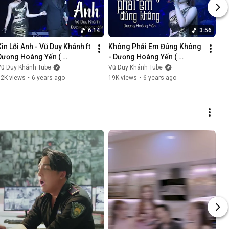
6:14
3:56
Xin Lỗi Anh - Vũ Duy Khánh ft 
Không Phải Em Đúng Không 
Dương Hoàng Yến ( 
- Dương Hoàng Yến ( 
LiveShow Vũ Duy Khánh 
LiveShow Vũ Duy Khánh 
Vũ Duy Khánh Tube
Vũ Duy Khánh Tube
2019 Phần 5/21 )
2019 Phần 6/21 )
12K views
•
6 years ago
19K views
•
6 years ago