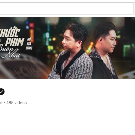
rs
•
485 videos