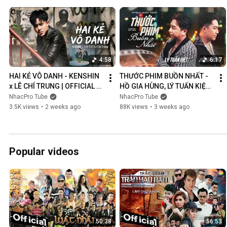
4:58
6:17
HAI KẺ VÔ DANH - KENSHIN 
THƯỚC PHIM BUỒN NHẤT - 
x LÊ CHÍ TRUNG | OFFICIAL 
HỒ GIA HÙNG, LÝ TUẤN KIỆT | 
MUSIC VIDEO
OFFICIAL MUSIC VIDEO
NhacPro Tube
NhacPro Tube
3.5K views
•
2 weeks ago
88K views
•
3 weeks ago
Popular videos
50:38
56:53