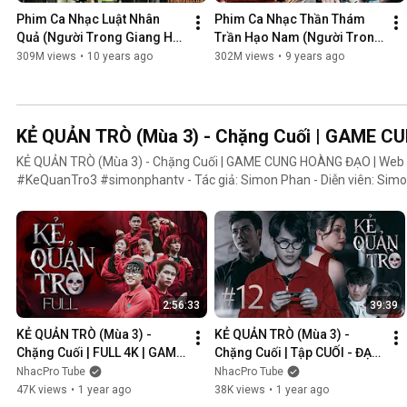
Phim Ca Nhạc Luật Nhân 
Phim Ca Nhạc Thần Thám 
Quả (Người Trong Giang Hồ 
Trần Hạo Nam (Người Trong 
4) - Lâm Chấn Khang 2016
Giang Hồ 5) - Lâm Chấn 
309M views
•
10 years ago
302M views
•
9 years ago
Khang 2017
KẺ QUẢN TRÒ (Mùa 3) - Chặng Cuối | GAME 
KẺ QUẢN TRÒ (Mùa 3) - Chặng Cuối | GAME CUNG HOÀNG ĐẠO | We
#KeQuanTro3 #simonphantv - Tác giả: Simon Phan - Diễn viên: Simon Phan, Bnat, Huỳnh Nhựt,
Bảo Ngân, Út Tâm, Trúc, Khánh Duy ► Một trò chơi kỳ lạ, với mức thưởng tiền tỷ. Một trò chơi mang
hơi hướng của show truyền hình thực tế, nhưng dần trở nên đen tối hơ
người chiến thắng cuối cùng?. Mục đích của KẺ QUẢN TRÒ là gì?. Và
mặt nạ. Tất cả sẽ tiết lộ trong seri web drama KẺ QUẢN TRÒ (Mùa 3
Huỳnh Nhựt _ Diễn viên Huỳnh Nhựt Bnat _ Ca sĩ Bnat Bảo Ngân _ Cô
TikToker Trúc Khánh Duy _ Nghệ sĩ Khánh Duy Simon Phan _ Em trai 
2:56:33
39:39
KẺ QUẢN TRÒ (Mùa 3) - 
KẺ QUẢN TRÒ (Mùa 3) - 
Chặng Cuối | FULL 4K | GAME 
Chặng Cuối | Tập CUỐI - ĐẠI 
CUNG HOÀNG ĐẠO || Web 
KẾT CỤC | GAME CUNG 
NhacPro Tube
NhacPro Tube
Drama 2025
HOÀNG ĐẠO || Web Drama 
47K views
•
1 year ago
38K views
•
1 year ago