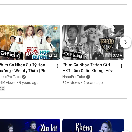
NÓI KHÔNG SAI ....
29:28
37:16
Phim Ca Nhạc Sư Tỷ Học 
Phim Ca Nhạc Tattoo Girl - 
Đường - Wendy Thảo (Phim 
HKT, Lâm Chấn Khang, Hứa 
Ca Nhạc Hay Nhất 2017)
Minh Đạt, Thanh Tân
NhacPro Tube
NhacPro Tube
16M views
•
9 years ago
39M views
•
9 years ago
CC