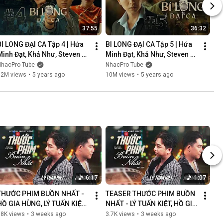
37:55
36:32
BI LONG ĐẠI CA Tập 4 | Hứa 
BI LONG ĐẠI CA Tập 5 | Hứa 
Minh Đạt, Khả Như, Steven 
Minh Đạt, Khả Như, Steven 
Nguyễn, Lợi Trần | 
Nguyễn, Lợi Trần | 
NhacPro Tube
NhacPro Tube
Webdrama Yang Hồ 2021
Webdrama Yang Hồ 2021
12M views
•
5 years ago
10M views
•
5 years ago
6:17
1:07
THƯỚC PHIM BUỒN NHẤT - 
TEASER THƯỚC PHIM BUỒN 
HỒ GIA HÙNG, LÝ TUẤN KIỆT | 
NHẤT - LÝ TUẤN KIỆT, HỒ GIA 
OFFICIAL MUSIC VIDEO
HÙNG | NGÀN LỜI NGƯỜI ĐÃ 
88K views
•
3 weeks ago
3.7K views
•
3 weeks ago