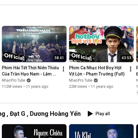
58:41
43:53
Phim Hài Tết Thời Niên Thiếu 
Phim Ca Nhạc Hot Boy Hột 
Của Trần Hạo Nam - Lâm 
Vịt Lộn - Phạm Trưởng (Full)
Chấn Khang [Official]
NhacPro Tube
NhacPro Tube
112M views
•
11 years ago
22M views
•
11 years ago
g , Đạt G , Dương Hoàng Yến
Play all