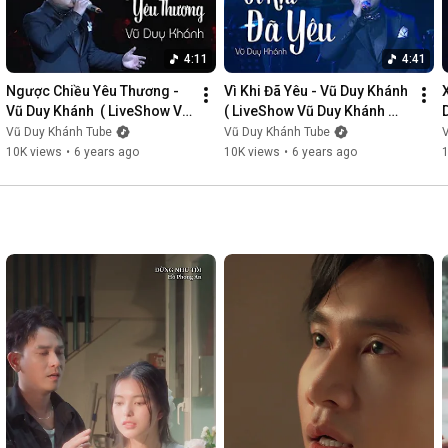
4:11
4:41
Ngược Chiều Yêu Thương - 
Vì Khi Đã Yêu - Vũ Duy Khánh  
Vũ Duy Khánh  ( LiveShow Vũ 
( LiveShow Vũ Duy Khánh 
Duy Khánh 2019 Phần 3/21 )
2019 Phần 4/21 )
Vũ Duy Khánh Tube
Vũ Duy Khánh Tube
10K views
•
6 years ago
10K views
•
6 years ago