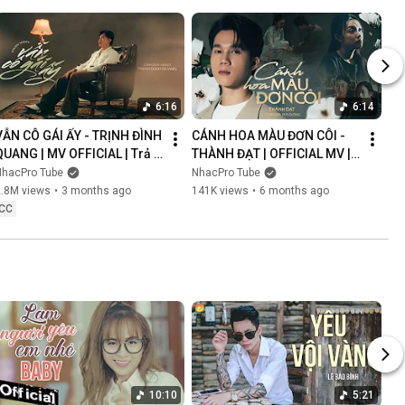
6:16
6:14
VẪN CÔ GÁI ẤY - TRỊNH ĐÌNH 
CÁNH HOA MÀU ĐƠN CÔI - 
QUANG | MV OFFICIAL | Trả 
THÀNH ĐẠT | OFFICIAL MV | 
Lại Em Quá Khứ Đau Lòng 
Anh Nghĩ Chắc Là Ý Trời 
NhacPro Tube
NhacPro Tube
Xin Lỗi Vì Làm Em Khóc
Nhưng Buồn Lắm Người Ơi...
2.8M views
•
3 months ago
141K views
•
6 months ago
CC
10:10
5:21