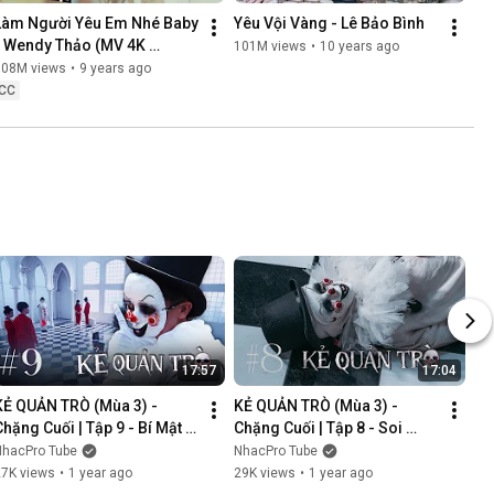
Làm Người Yêu Em Nhé Baby 
Yêu Vội Vàng - Lê Bảo Bình
- Wendy Thảo (MV 4K 
101M views
•
10 years ago
OFFICIAL)
108M views
•
9 years ago
CC
17:57
17:04
KẺ QUẢN TRÒ (Mùa 3) - 
KẺ QUẢN TRÒ (Mùa 3) - 
Chặng Cuối | Tập 9 - Bí Mật 
Chặng Cuối | Tập 8 - Soi 
Mới | GAME CUNG HOÀNG 
Cung | GAME CUNG HOÀNG 
NhacPro Tube
NhacPro Tube
ĐẠO || Web Drama 2025
ĐẠO || Web Drama 2025
27K views
•
1 year ago
29K views
•
1 year ago