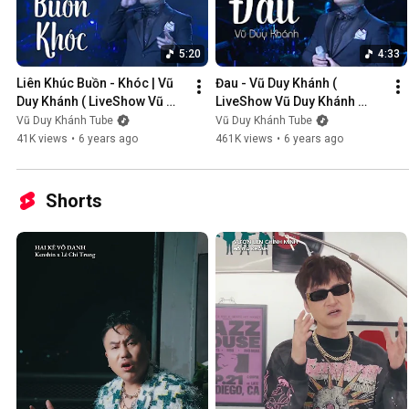
5:20
4:33
Liên Khúc Buồn - Khóc | Vũ 
Đau - Vũ Duy Khánh ( 
Duy Khánh ( LiveShow Vũ 
LiveShow Vũ Duy Khánh 
Duy Khánh 2019 Phần 1/21 )
2019 Phần 2/21 )
Vũ Duy Khánh Tube
Vũ Duy Khánh Tube
41K views
•
6 years ago
461K views
•
6 years ago
Shorts