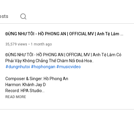
osts
ĐỪNG NHƯ TÔI - HỒ PHONG AN | OFFICIAL MV | Anh Tệ Lắm Có Phải Vậy Không Chẳng Thể Chăm Nổi Đoá Hoa..
35,579 views
1 month ago
ĐỪNG NHƯ TÔI - HỒ PHONG AN | OFFICIAL MV | Anh Tệ Lắm Có 
#dungnhutoi
#hophongan
#musicvideo
Composer & Singer: Hồ Phong An

Harmon: Khánh Jay D

Record: HPA Studio

Mix Master & Background Vocal: Đinh Hoàng Quốc

READ MORE
Music Production Manager: Đỗ Trọng Tâm

Screenwriter: Võ Thị Bích Trâm

Cam Operator: Kun, TuFu

AD: Rin

AC: Đức Nguyễn (#11)

Runner: Phong Phạm
