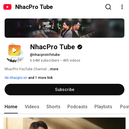
NhacPro Tube
NhacPro Tube
@nhacproinfotube
6.64M subscribers
•
485 videos
NhacPro YouTube Channel 
...more
nhacpro.vn
and 1 more link
Subscribe
Home
Videos
Shorts
Podcasts
Playlists
Pos