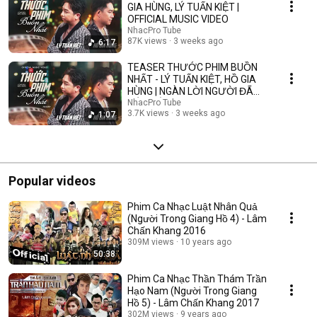
GIA HÙNG, LÝ TUẤN KIỆT |
OFFICIAL MUSIC VIDEO
NhacPro Tube
87K views
3 weeks ago
6:17
TEASER THƯỚC PHIM BUỒN
NHẤT - LÝ TUẤN KIỆT, HỒ GIA
HÙNG | NGÀN LỜI NGƯỜI ĐÃ
NÓI KHÔNG SAI ....
NhacPro Tube
3.7K views
3 weeks ago
1:07
Popular videos
Phim Ca Nhạc Luật Nhân Quả
(Người Trong Giang Hồ 4) - Lâm
Chấn Khang 2016
309M views
10 years ago
50:38
Phim Ca Nhạc Thần Thám Trần
Hạo Nam (Người Trong Giang
Hồ 5) - Lâm Chấn Khang 2017
302M views
9 years ago