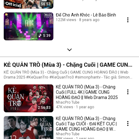
56:53
Để Cho Anh Khóc - Lê Bảo Bình
122M views
8 years ago
5:39
KẺ QUẢN TRÒ (Mùa 3) - Chặng Cuối | GAME CUNG
HOÀNG ĐẠO | Web Drama 2025
KẺ QUẢN TRÒ (Mùa 3) - Chặng Cuối | GAME CUNG HOÀNG ĐẠO | Web
Drama 2025 #KeQuanTro #KeQuanTro3 #simonphantv - Tác giả: Simon
Phan - Diễn viên: Simon Phan, Bnat, Huỳnh Nhựt, Bảo Ngân, Út Tâm, Trúc,
KẺ QUẢN TRÒ (Mùa 3) - Chặng
Khánh Duy ► Một trò chơi kỳ lạ, với mức thưởng tiền tỷ. Một trò chơi
mang hơi hướng của show truyền hình thực tế, nhưng dần trở nên đen tối
Cuối | FULL 4K | GAME CUNG
hơn quà từng vòng. Ai sẽ là người chiến thắng cuối cùng?. Mục đích của
HOÀNG ĐẠO || Web Drama 2025
KẺ QUẢN TRÒ là gì?. Và gương mặt đằng sau chiếc mặt nạ. Tất cả sẽ tiết
NhacPro Tube
lộ trong seri web drama KẺ QUẢN TRÒ (Mùa 3) Simon Phan _ Anh trai
47K views
1 year ago
2:56:33
Simon Huỳnh Nhựt _ Diễn viên Huỳnh Nhựt Bnat _ Ca sĩ Bnat Bảo Ngân _
Cô giáo Bảo Ngân Trúc _ TikToker Trúc Khánh Duy _ Nghệ sĩ Khánh Duy
KẺ QUẢN TRÒ (Mùa 3) - Chặng
Simon Phan _ Em trai Cá Hồi
Cuối | Tập CUỐI - ĐẠI KẾT CỤC |
GAME CUNG HOÀNG ĐẠO || Web
Drama 2025
NhacPro Tube
38K views
1 year ago