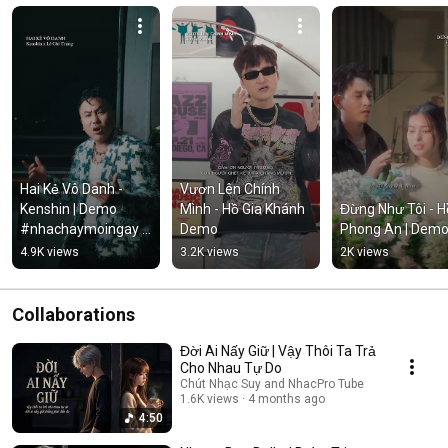
Hai Kẻ Vô Danh - 
Vươn Lên Chính 
Kenshin | Demo 
Mình - Hồ Gia Khánh 
Đừng Như Tôi - Hồ
#nhachaymoingay 
Demo
Phong An | Dem
#tamtrang
4.9K views
3.2K views
2K views
Collaborations
Đời Ai Nấy Giữ | Vậy Thôi Ta Trả
Cho Nhau Tự Do
Chút Nhạc Suy and NhacPro Tube
1.6K views
4 months ago
4:50