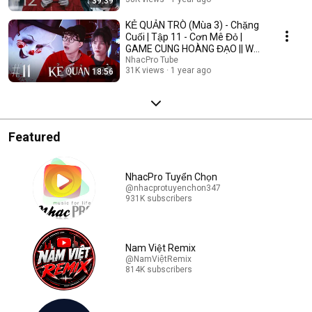
39:39
KẺ QUẢN TRÒ (Mùa 3) - Chặng
Cuối | Tập 11 - Cơn Mê Đỏ |
GAME CUNG HOÀNG ĐẠO || Web
Drama 2025
NhacPro Tube
31K views
1 year ago
18:56
Featured
NhacPro Tuyển Chọn
@nhacprotuyenchon347
931K subscribers
Nam Việt Remix
@NamViệtRemix
814K subscribers