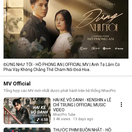
ĐỪNG NHƯ TÔI - HỒ PHONG AN | OFFICIAL MV | Anh Tệ Lắm Có
Phải Vậy Không Chẳng Thể Chăm Nổi Đoá Hoa..
MV Official
Tổng hợp các MV mới nhất được phát hành trên hệ thống NhacPro
HAI KẺ VÔ DANH - KENSHIN x LÊ
CHÍ TRUNG | OFFICIAL MUSIC
VIDEO
NhacPro Tube
3.4K views
13 days ago
4:58
THƯỚC PHIM BUỒN NHẤT - HỒ