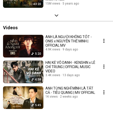
15M views
5 years ago
43:20
Videos
ANH LÀ NGƯỜI KHÔNG TỐT -
ONIS x NGUYỄN THẾ MINH |
OFFICIAL MV
4.9K views
9 days ago
5:20
HAI KẺ VÔ DANH - KENSHIN x LÊ
CHÍ TRUNG | OFFICIAL MUSIC
VIDEO
3.4K views
13 days ago
4:58
ANH TỪNG NGHĨ MÌNH LÀ TẤT
CẢ - TIÊU QUANG | MV OFFICIAL
1K views
2 weeks ago
5:45