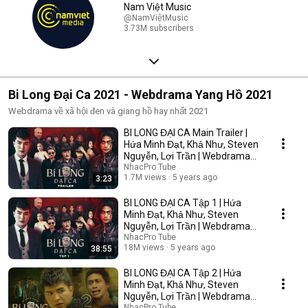
Nam Việt Music
@NamViệtMusic
3.73M subscribers
Bi Long Đại Ca 2021 - Webdrama Yang Hồ 2021
Webdrama về xã hội đen và giang hồ hay nhất 2021
BI LONG ĐẠI CA Main Trailer |
Hứa Minh Đạt, Khả Như, Steven
Nguyễn, Lợi Trần | Webdrama
Yang Hồ 2021
NhacPro Tube
1.7M views
5 years ago
3:23
BI LONG ĐẠI CA Tập 1 | Hứa
Minh Đạt, Khả Như, Steven
Nguyễn, Lợi Trần | Webdrama
Yang Hồ 2021
NhacPro Tube
18M views
5 years ago
38:55
BI LONG ĐẠI CA Tập 2 | Hứa
Minh Đạt, Khả Như, Steven
Nguyễn, Lợi Trần | Webdrama
Yang Hồ 2021
NhacPro Tube