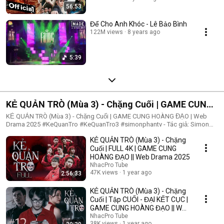
56:53
Để Cho Anh Khóc - Lê Bảo Bình
122M views
8 years ago
5:39
KẺ QUẢN TRÒ (Mùa 3) - Chặng Cuối | GAME CUNG
HOÀNG ĐẠO | Web Drama 2025
KẺ QUẢN TRÒ (Mùa 3) - Chặng Cuối | GAME CUNG HOÀNG ĐẠO | Web
Drama 2025 #KeQuanTro #KeQuanTro3 #simonphantv - Tác giả: Simon
Phan - Diễn viên: Simon Phan, Bnat, Huỳnh Nhựt, Bảo Ngân, Út Tâm, Trúc,
KẺ QUẢN TRÒ (Mùa 3) - Chặng
Khánh Duy ► Một trò chơi kỳ lạ, với mức thưởng tiền tỷ. Một trò chơi
mang hơi hướng của show truyền hình thực tế, nhưng dần trở nên đen tối
Cuối | FULL 4K | GAME CUNG
hơn quà từng vòng. Ai sẽ là người chiến thắng cuối cùng?. Mục đích của
HOÀNG ĐẠO || Web Drama 2025
KẺ QUẢN TRÒ là gì?. Và gương mặt đằng sau chiếc mặt nạ. Tất cả sẽ tiết
NhacPro Tube
lộ trong seri web drama KẺ QUẢN TRÒ (Mùa 3) Simon Phan _ Anh trai
47K views
1 year ago
2:56:33
Simon Huỳnh Nhựt _ Diễn viên Huỳnh Nhựt Bnat _ Ca sĩ Bnat Bảo Ngân _
Cô giáo Bảo Ngân Trúc _ TikToker Trúc Khánh Duy _ Nghệ sĩ Khánh Duy
KẺ QUẢN TRÒ (Mùa 3) - Chặng
Simon Phan _ Em trai Cá Hồi
Cuối | Tập CUỐI - ĐẠI KẾT CỤC |
GAME CUNG HOÀNG ĐẠO || Web
Drama 2025
NhacPro Tube
38K views
1 year ago