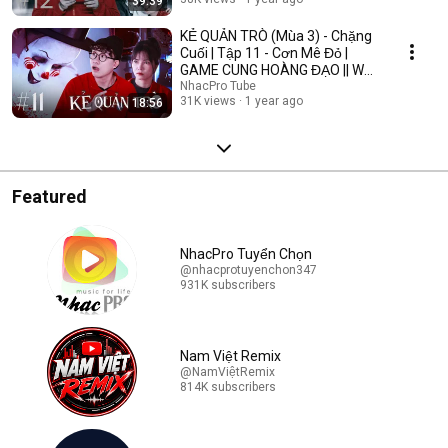
39:39
KẺ QUẢN TRÒ (Mùa 3) - Chặng
Cuối | Tập 11 - Cơn Mê Đỏ |
GAME CUNG HOÀNG ĐẠO || Web
Drama 2025
NhacPro Tube
31K views
1 year ago
18:56
Featured
NhacPro Tuyển Chọn
@nhacprotuyenchon347
931K subscribers
Nam Việt Remix
@NamViệtRemix
814K subscribers