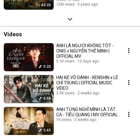
15M views
5 years ago
43:20
Videos
ANH LÀ NGƯỜI KHÔNG TỐT -
ONIS x NGUYỄN THẾ MINH |
OFFICIAL MV
5.1K views
10 days ago
5:20
HAI KẺ VÔ DANH - KENSHIN x LÊ
CHÍ TRUNG | OFFICIAL MUSIC
VIDEO
3.5K views
2 weeks ago
4:58
ANH TỪNG NGHĨ MÌNH LÀ TẤT
CẢ - TIÊU QUANG | MV OFFICIAL
1K views
2 weeks ago
5:45