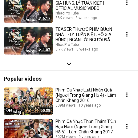
GIA HÙNG, LÝ TUẤN KIỆT |
OFFICIAL MUSIC VIDEO
NhacPro Tube
88K views
3 weeks ago
6:17
TEASER THƯỚC PHIM BUỒN
NHẤT - LÝ TUẤN KIỆT, HỒ GIA
HÙNG | NGÀN LỜI NGƯỜI ĐÃ
NÓI KHÔNG SAI ....
NhacPro Tube
3.7K views
3 weeks ago
1:07
Popular videos
Phim Ca Nhạc Luật Nhân Quả
(Người Trong Giang Hồ 4) - Lâm
Chấn Khang 2016
309M views
10 years ago
50:38
Phim Ca Nhạc Thần Thám Trần
Hạo Nam (Người Trong Giang
Hồ 5) - Lâm Chấn Khang 2017
302M views
9 years ago