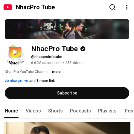
NhacPro Tube
NhacPro Tube
@nhacproinfotube
6.64M subscribers
•
485 videos
NhacPro YouTube Channel 
...more
nhacpro.vn
and 1 more link
Subscribe
Home
Videos
Shorts
Podcasts
Playlists
Pos