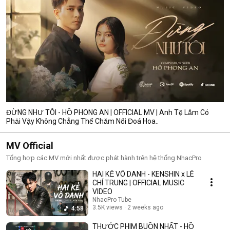
ĐỪNG NHƯ TÔI - HỒ PHONG AN | OFFICIAL MV | Anh Tệ Lắm Có
Phải Vậy Không Chẳng Thể Chăm Nổi Đoá Hoa..
MV Official
Tổng hợp các MV mới nhất được phát hành trên hệ thống NhacPro
HAI KẺ VÔ DANH - KENSHIN x LÊ
CHÍ TRUNG | OFFICIAL MUSIC
VIDEO
NhacPro Tube
3.5K views
2 weeks ago
4:58
THƯỚC PHIM BUỒN NHẤT - HỒ