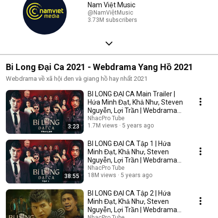
Nam Việt Music
@NamViệtMusic
3.73M subscribers
Bi Long Đại Ca 2021 - Webdrama Yang Hồ 2021
Webdrama về xã hội đen và giang hồ hay nhất 2021
BI LONG ĐẠI CA Main Trailer |
Hứa Minh Đạt, Khả Như, Steven
Nguyễn, Lợi Trần | Webdrama
Yang Hồ 2021
NhacPro Tube
1.7M views
5 years ago
3:23
BI LONG ĐẠI CA Tập 1 | Hứa
Minh Đạt, Khả Như, Steven
Nguyễn, Lợi Trần | Webdrama
Yang Hồ 2021
NhacPro Tube
18M views
5 years ago
38:55
BI LONG ĐẠI CA Tập 2 | Hứa
Minh Đạt, Khả Như, Steven
Nguyễn, Lợi Trần | Webdrama
Yang Hồ 2021
NhacPro Tube