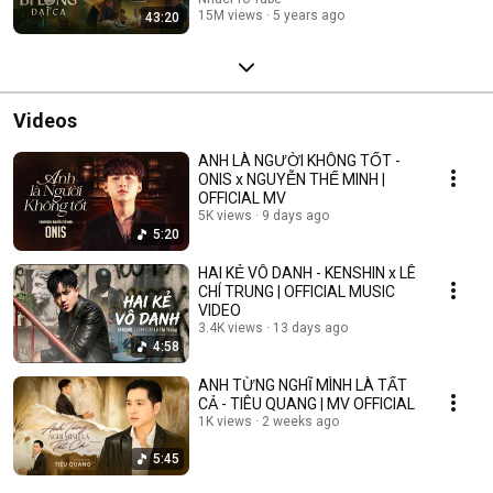
15M views
5 years ago
43:20
Videos
ANH LÀ NGƯỜI KHÔNG TỐT -
ONIS x NGUYỄN THẾ MINH |
OFFICIAL MV
5K views
9 days ago
5:20
HAI KẺ VÔ DANH - KENSHIN x LÊ
CHÍ TRUNG | OFFICIAL MUSIC
VIDEO
3.4K views
13 days ago
4:58
ANH TỪNG NGHĨ MÌNH LÀ TẤT
CẢ - TIÊU QUANG | MV OFFICIAL
1K views
2 weeks ago
5:45