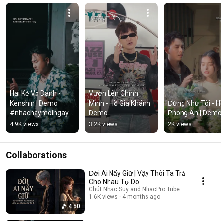
Hai Kẻ Vô Danh - 
Vươn Lên Chính 
Kenshin | Demo 
Mình - Hồ Gia Khánh 
Đừng Như Tôi - Hồ
#nhachaymoingay 
Demo
Phong An | Dem
#tamtrang
4.9K views
3.2K views
2K views
Collaborations
Đời Ai Nấy Giữ | Vậy Thôi Ta Trả
Cho Nhau Tự Do
Chút Nhạc Suy and NhacPro Tube
1.6K views
4 months ago
4:50