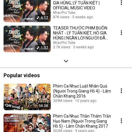
GIA HÙNG, LÝ TUẤN KIỆT |
OFFICIAL MUSIC VIDEO
NhacPro Tube
87K views
3 weeks ago
6:17
TEASER THƯỚC PHIM BUỒN
NHẤT - LÝ TUẤN KIỆT, HỒ GIA
HÙNG | NGÀN LỜI NGƯỜI ĐÃ
NÓI KHÔNG SAI ....
NhacPro Tube
3.7K views
3 weeks ago
1:07
Popular videos
Phim Ca Nhạc Luật Nhân Quả
(Người Trong Giang Hồ 4) - Lâm
Chấn Khang 2016
309M views
10 years ago
50:38
Phim Ca Nhạc Thần Thám Trần
Hạo Nam (Người Trong Giang
Hồ 5) - Lâm Chấn Khang 2017
302M views
9 years ago