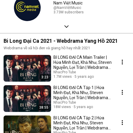
Nam Việt Music
@NamViệtMusic
3.73M subscribers
Bi Long Đại Ca 2021 - Webdrama Yang Hồ 2021
Webdrama về xã hội đen và giang hồ hay nhất 2021
BI LONG ĐẠI CA Main Trailer |
Hứa Minh Đạt, Khả Như, Steven
Nguyễn, Lợi Trần | Webdrama
Yang Hồ 2021
NhacPro Tube
1.7M views
5 years ago
3:23
BI LONG ĐẠI CA Tập 1 | Hứa
Minh Đạt, Khả Như, Steven
Nguyễn, Lợi Trần | Webdrama
Yang Hồ 2021
NhacPro Tube
18M views
5 years ago
38:55
BI LONG ĐẠI CA Tập 2 | Hứa
Minh Đạt, Khả Như, Steven
Nguyễn, Lợi Trần | Webdrama
Yang Hồ 2021
NhacPro Tube