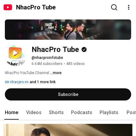
NhacPro Tube
NhacPro Tube
@nhacproinfotube
6.64M subscribers
•
485 videos
NhacPro YouTube Channel 
...more
nhacpro.vn
and 1 more link
Subscribe
Home
Videos
Shorts
Podcasts
Playlists
Pos