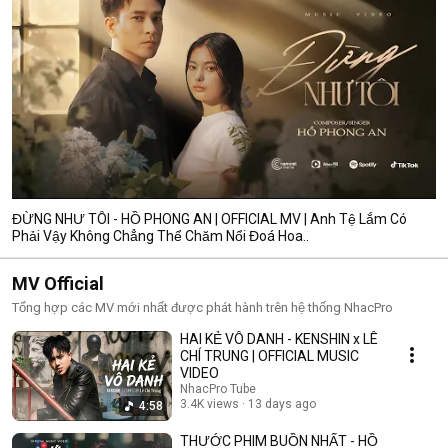
ĐỪNG NHƯ TÔI - HỒ PHONG AN | OFFICIAL MV | Anh Tệ Lắm Có
Phải Vậy Không Chẳng Thể Chăm Nổi Đoá Hoa..
MV Official
Tổng hợp các MV mới nhất được phát hành trên hệ thống NhacPro
HAI KẺ VÔ DANH - KENSHIN x LÊ
CHÍ TRUNG | OFFICIAL MUSIC
VIDEO
NhacPro Tube
3.4K views
13 days ago
4:58
THƯỚC PHIM BUỒN NHẤT - HỒ