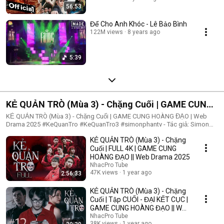
56:53
Để Cho Anh Khóc - Lê Bảo Bình
122M views
8 years ago
5:39
KẺ QUẢN TRÒ (Mùa 3) - Chặng Cuối | GAME CUNG
HOÀNG ĐẠO | Web Drama 2025
KẺ QUẢN TRÒ (Mùa 3) - Chặng Cuối | GAME CUNG HOÀNG ĐẠO | Web
Drama 2025 #KeQuanTro #KeQuanTro3 #simonphantv - Tác giả: Simon
Phan - Diễn viên: Simon Phan, Bnat, Huỳnh Nhựt, Bảo Ngân, Út Tâm, Trúc,
KẺ QUẢN TRÒ (Mùa 3) - Chặng
Khánh Duy ► Một trò chơi kỳ lạ, với mức thưởng tiền tỷ. Một trò chơi
mang hơi hướng của show truyền hình thực tế, nhưng dần trở nên đen tối
Cuối | FULL 4K | GAME CUNG
hơn quà từng vòng. Ai sẽ là người chiến thắng cuối cùng?. Mục đích của
HOÀNG ĐẠO || Web Drama 2025
KẺ QUẢN TRÒ là gì?. Và gương mặt đằng sau chiếc mặt nạ. Tất cả sẽ tiết
NhacPro Tube
lộ trong seri web drama KẺ QUẢN TRÒ (Mùa 3) Simon Phan _ Anh trai
47K views
1 year ago
2:56:33
Simon Huỳnh Nhựt _ Diễn viên Huỳnh Nhựt Bnat _ Ca sĩ Bnat Bảo Ngân _
Cô giáo Bảo Ngân Trúc _ TikToker Trúc Khánh Duy _ Nghệ sĩ Khánh Duy
KẺ QUẢN TRÒ (Mùa 3) - Chặng
Simon Phan _ Em trai Cá Hồi
Cuối | Tập CUỐI - ĐẠI KẾT CỤC |
GAME CUNG HOÀNG ĐẠO || Web
Drama 2025
NhacPro Tube
38K views
1 year ago