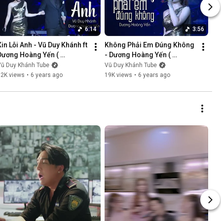
6:14
3:56
Xin Lỗi Anh - Vũ Duy Khánh ft 
Không Phải Em Đúng Không 
Dương Hoàng Yến ( 
- Dương Hoàng Yến ( 
LiveShow Vũ Duy Khánh 
LiveShow Vũ Duy Khánh 
Vũ Duy Khánh Tube
Vũ Duy Khánh Tube
2019 Phần 5/21 )
2019 Phần 6/21 )
12K views
•
6 years ago
19K views
•
6 years ago