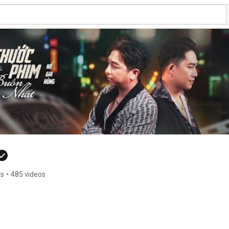
rs
•
485 videos