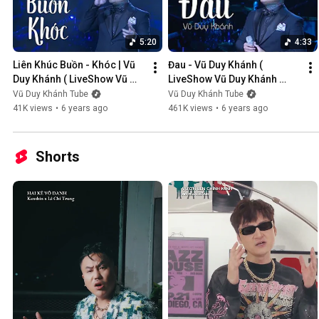
5:20
4:33
Liên Khúc Buồn - Khóc | Vũ 
Đau - Vũ Duy Khánh ( 
Duy Khánh ( LiveShow Vũ 
LiveShow Vũ Duy Khánh 
Duy Khánh 2019 Phần 1/21 )
2019 Phần 2/21 )
Vũ Duy Khánh Tube
Vũ Duy Khánh Tube
41K views
•
6 years ago
461K views
•
6 years ago
Shorts