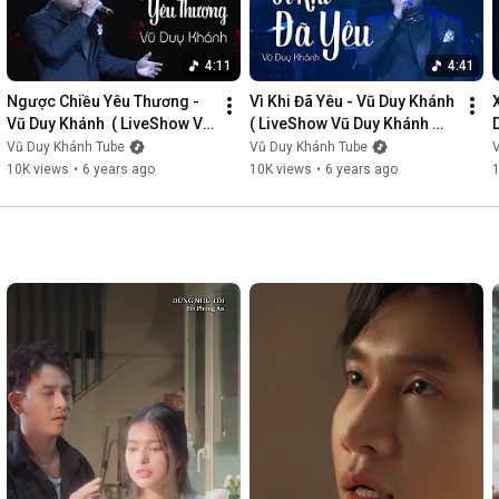
4:11
4:41
Ngược Chiều Yêu Thương - 
Vì Khi Đã Yêu - Vũ Duy Khánh  
Vũ Duy Khánh  ( LiveShow Vũ 
( LiveShow Vũ Duy Khánh 
Duy Khánh 2019 Phần 3/21 )
2019 Phần 4/21 )
Vũ Duy Khánh Tube
Vũ Duy Khánh Tube
10K views
•
6 years ago
10K views
•
6 years ago