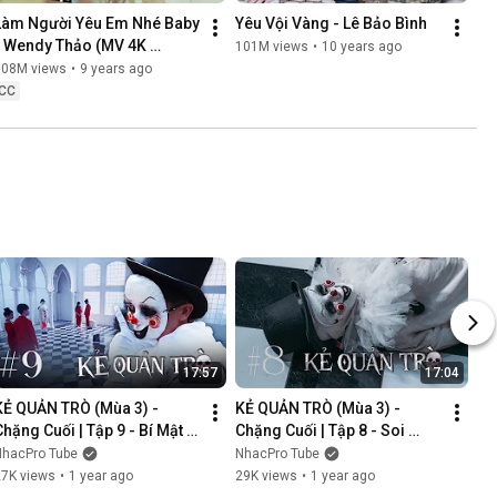
Làm Người Yêu Em Nhé Baby 
Yêu Vội Vàng - Lê Bảo Bình
- Wendy Thảo (MV 4K 
101M views
•
10 years ago
OFFICIAL)
108M views
•
9 years ago
CC
17:57
17:04
KẺ QUẢN TRÒ (Mùa 3) - 
KẺ QUẢN TRÒ (Mùa 3) - 
Chặng Cuối | Tập 9 - Bí Mật 
Chặng Cuối | Tập 8 - Soi 
Mới | GAME CUNG HOÀNG 
Cung | GAME CUNG HOÀNG 
NhacPro Tube
NhacPro Tube
ĐẠO || Web Drama 2025
ĐẠO || Web Drama 2025
27K views
•
1 year ago
29K views
•
1 year ago