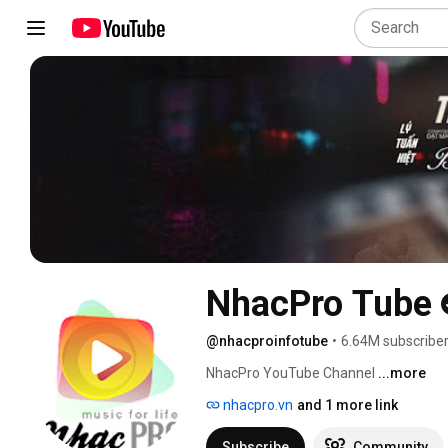
NhacPro Tube
@nhacproinfotube
•
6.64M subscribe
NhacPro YouTube Channel 
...more
nhacpro.vn
and 1 more link
Subscribe
Community