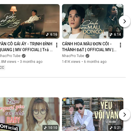
6:16
6:14
VẪN CÔ GÁI ẤY - TRỊNH ĐÌNH 
CÁNH HOA MÀU ĐƠN CÔI - 
QUANG | MV OFFICIAL | Trả 
THÀNH ĐẠT | OFFICIAL MV | 
Lại Em Quá Khứ Đau Lòng 
Anh Nghĩ Chắc Là Ý Trời 
NhacPro Tube
NhacPro Tube
Xin Lỗi Vì Làm Em Khóc
Nhưng Buồn Lắm Người Ơi...
2.8M views
•
3 months ago
141K views
•
6 months ago
CC
10:10
5:21