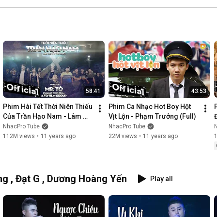
58:41
43:53
Phim Hài Tết Thời Niên Thiếu 
Phim Ca Nhạc Hot Boy Hột 
Của Trần Hạo Nam - Lâm 
Vịt Lộn - Phạm Trưởng (Full)
Chấn Khang [Official]
NhacPro Tube
NhacPro Tube
112M views
•
11 years ago
22M views
•
11 years ago
g , Đạt G , Dương Hoàng Yến
Play all