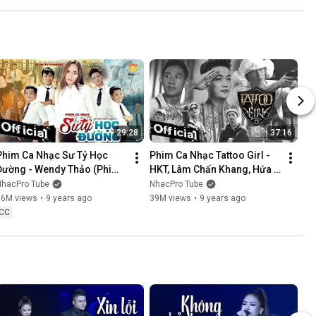
NÓI KHÔNG SAI ....
29:28
37:16
Phim Ca Nhạc Sư Tỷ Học 
Phim Ca Nhạc Tattoo Girl - 
Đường - Wendy Thảo (Phim 
HKT, Lâm Chấn Khang, Hứa 
Ca Nhạc Hay Nhất 2017)
Minh Đạt, Thanh Tân
NhacPro Tube
NhacPro Tube
16M views
•
9 years ago
39M views
•
9 years ago
CC