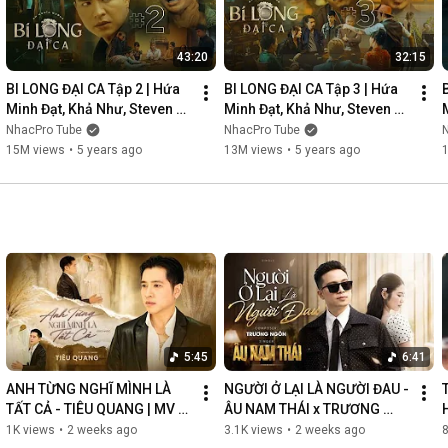
43:20
32:15
BI LONG ĐẠI CA Tập 2 | Hứa 
BI LONG ĐẠI CA Tập 3 | Hứa 
Minh Đạt, Khả Như, Steven 
Minh Đạt, Khả Như, Steven 
Nguyễn, Lợi Trần | 
Nguyễn, Lợi Trần | 
NhacPro Tube
NhacPro Tube
Webdrama Yang Hồ 2021
Webdrama Yang Hồ 2021
15M views
•
5 years ago
13M views
•
5 years ago
5:45
6:41
ANH TỪNG NGHĨ MÌNH LÀ 
NGƯỜI Ở LẠI LÀ NGƯỜI ĐAU - 
TẤT CẢ - TIÊU QUANG | MV 
ÂU NAM THÁI x TRƯƠNG 
OFFICIAL
NGÔN | MV OFFICIAL
1K views
•
2 weeks ago
3.1K views
•
2 weeks ago