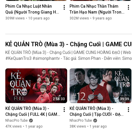
Phim Ca Nhạc Luật Nhân 
Phim Ca Nhạc Thần Thám 
Quả (Người Trong Giang Hồ 
Trần Hạo Nam (Người Trong 
4) - Lâm Chấn Khang 2016
Giang Hồ 5) - Lâm Chấn 
309M views
•
10 years ago
302M views
•
9 years ago
Khang 2017
KẺ QUẢN TRÒ (Mùa 3) - Chặng Cuối | GAME 
KẺ QUẢN TRÒ (Mùa 3) - Chặng Cuối | GAME CUNG HOÀNG ĐẠO | We
#KeQuanTro3 #simonphantv - Tác giả: Simon Phan - Diễn viên: Simon Phan, Bnat, Huỳnh Nhựt,
Bảo Ngân, Út Tâm, Trúc, Khánh Duy ► Một trò chơi kỳ lạ, với mức thưởng tiền tỷ. Một trò chơi mang
hơi hướng của show truyền hình thực tế, nhưng dần trở nên đen tối hơ
người chiến thắng cuối cùng?. Mục đích của KẺ QUẢN TRÒ là gì?. Và
mặt nạ. Tất cả sẽ tiết lộ trong seri web drama KẺ QUẢN TRÒ (Mùa 3
Huỳnh Nhựt _ Diễn viên Huỳnh Nhựt Bnat _ Ca sĩ Bnat Bảo Ngân _ Cô
TikToker Trúc Khánh Duy _ Nghệ sĩ Khánh Duy Simon Phan _ Em trai 
2:56:33
39:39
KẺ QUẢN TRÒ (Mùa 3) - 
KẺ QUẢN TRÒ (Mùa 3) - 
Chặng Cuối | FULL 4K | GAME 
Chặng Cuối | Tập CUỐI - ĐẠI 
CUNG HOÀNG ĐẠO || Web 
KẾT CỤC | GAME CUNG 
NhacPro Tube
NhacPro Tube
Drama 2025
HOÀNG ĐẠO || Web Drama 
47K views
•
1 year ago
38K views
•
1 year ago