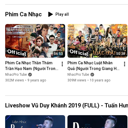
Phim Ca Nhạc
Play all
56:53
50:38
Phim Ca Nhạc Thần Thám 
Phim Ca Nhạc Luật Nhân 
Trần Hạo Nam (Người Trong 
Quả (Người Trong Giang Hồ 
Giang Hồ 5) - Lâm Chấn 
4) - Lâm Chấn Khang 2016
NhacPro Tube
NhacPro Tube
Khang 2017
302M views
•
9 years ago
309M views
•
10 years ago
Liveshow Vũ Duy Khánh 2019 (FULL) - Tuấn Hưn