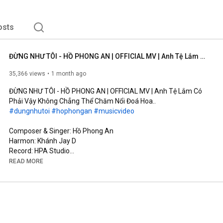
osts
ĐỪNG NHƯ TÔI - HỒ PHONG AN | OFFICIAL MV | Anh Tệ Lắm Có Phải Vậy Không Chẳng Thể Chăm Nổi Đoá Hoa..
35,366 views
1 month ago
ĐỪNG NHƯ TÔI - HỒ PHONG AN | OFFICIAL MV | Anh Tệ Lắm Có 
#dungnhutoi
#hophongan
#musicvideo
Composer & Singer: Hồ Phong An

Harmon: Khánh Jay D

Record: HPA Studio

Mix Master & Background Vocal: Đinh Hoàng Quốc

READ MORE
Music Production Manager: Đỗ Trọng Tâm

Screenwriter: Võ Thị Bích Trâm

Cam Operator: Kun, TuFu

AD: Rin

AC: Đức Nguyễn (#11)

Runner: Phong Phạm
