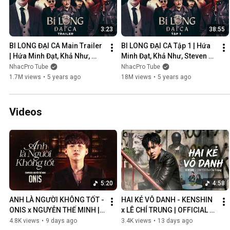
3:23
38:55
BI LONG ĐẠI CA Main Trailer 
BI LONG ĐẠI CA Tập 1 | Hứa 
| Hứa Minh Đạt, Khả Như, 
Minh Đạt, Khả Như, Steven 
Steven Nguyễn, Lợi Trần | 
Nguyễn, Lợi Trần | 
NhacPro Tube
NhacPro Tube
Webdrama Yang Hồ 2021
Webdrama Yang Hồ 2021
1.7M views
•
5 years ago
18M views
•
5 years ago
Videos
5:20
4:58
ANH LÀ NGƯỜI KHÔNG TỐT - 
HAI KẺ VÔ DANH - KENSHIN 
ONIS x NGUYỄN THẾ MINH | 
x LÊ CHÍ TRUNG | OFFICIAL 
OFFICIAL MV
MUSIC VIDEO
4.8K views
•
9 days ago
3.4K views
•
13 days ago