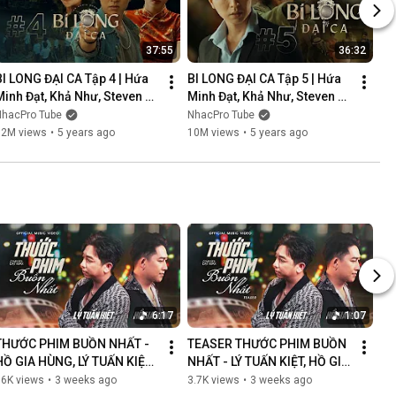
37:55
36:32
BI LONG ĐẠI CA Tập 4 | Hứa 
BI LONG ĐẠI CA Tập 5 | Hứa 
Minh Đạt, Khả Như, Steven 
Minh Đạt, Khả Như, Steven 
Nguyễn, Lợi Trần | 
Nguyễn, Lợi Trần | 
NhacPro Tube
NhacPro Tube
Webdrama Yang Hồ 2021
Webdrama Yang Hồ 2021
12M views
•
5 years ago
10M views
•
5 years ago
6:17
1:07
THƯỚC PHIM BUỒN NHẤT - 
TEASER THƯỚC PHIM BUỒN 
HỒ GIA HÙNG, LÝ TUẤN KIỆT | 
NHẤT - LÝ TUẤN KIỆT, HỒ GIA 
OFFICIAL MUSIC VIDEO
HÙNG | NGÀN LỜI NGƯỜI ĐÃ 
86K views
•
3 weeks ago
3.7K views
•
3 weeks ago