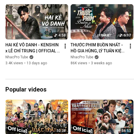
4:58
6:17
HAI KẺ VÔ DANH - KENSHIN 
THƯỚC PHIM BUỒN NHẤT - 
x LÊ CHÍ TRUNG | OFFICIAL 
HỒ GIA HÙNG, LÝ TUẤN KIỆT | 
MUSIC VIDEO
OFFICIAL MUSIC VIDEO
NhacPro Tube
NhacPro Tube
3.4K views
•
13 days ago
86K views
•
3 weeks ago
Popular videos
50:38
56:53