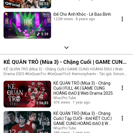
56:53
Để Cho Anh Khóc - Lê Bảo Bình
122M views
8 years ago
5:39
KẺ QUẢN TRÒ (Mùa 3) - Chặng Cuối | GAME CUNG
HOÀNG ĐẠO | Web Drama 2025
KẺ QUẢN TRÒ (Mùa 3) - Chặng Cuối | GAME CUNG HOÀNG ĐẠO | Web
Drama 2025 #KeQuanTro #KeQuanTro3 #simonphantv - Tác giả: Simon
Phan - Diễn viên: Simon Phan, Bnat, Huỳnh Nhựt, Bảo Ngân, Út Tâm, Trúc,
KẺ QUẢN TRÒ (Mùa 3) - Chặng
Khánh Duy ► Một trò chơi kỳ lạ, với mức thưởng tiền tỷ. Một trò chơi
mang hơi hướng của show truyền hình thực tế, nhưng dần trở nên đen tối
Cuối | FULL 4K | GAME CUNG
hơn quà từng vòng. Ai sẽ là người chiến thắng cuối cùng?. Mục đích của
HOÀNG ĐẠO || Web Drama 2025
KẺ QUẢN TRÒ là gì?. Và gương mặt đằng sau chiếc mặt nạ. Tất cả sẽ tiết
NhacPro Tube
lộ trong seri web drama KẺ QUẢN TRÒ (Mùa 3) Simon Phan _ Anh trai
47K views
1 year ago
2:56:33
Simon Huỳnh Nhựt _ Diễn viên Huỳnh Nhựt Bnat _ Ca sĩ Bnat Bảo Ngân _
Cô giáo Bảo Ngân Trúc _ TikToker Trúc Khánh Duy _ Nghệ sĩ Khánh Duy
KẺ QUẢN TRÒ (Mùa 3) - Chặng
Simon Phan _ Em trai Cá Hồi
Cuối | Tập CUỐI - ĐẠI KẾT CỤC |
GAME CUNG HOÀNG ĐẠO || Web
Drama 2025
NhacPro Tube
38K views
1 year ago