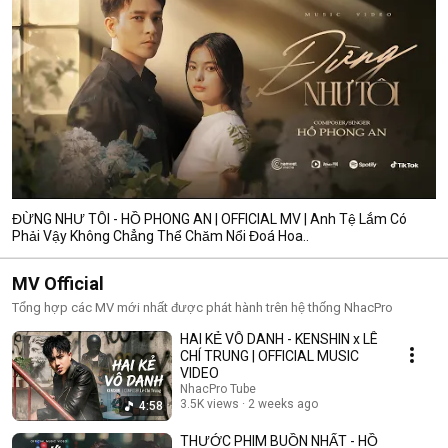
ĐỪNG NHƯ TÔI - HỒ PHONG AN | OFFICIAL MV | Anh Tệ Lắm Có
Phải Vậy Không Chẳng Thể Chăm Nổi Đoá Hoa..
MV Official
Tổng hợp các MV mới nhất được phát hành trên hệ thống NhacPro
HAI KẺ VÔ DANH - KENSHIN x LÊ
CHÍ TRUNG | OFFICIAL MUSIC
VIDEO
NhacPro Tube
3.5K views
2 weeks ago
4:58
THƯỚC PHIM BUỒN NHẤT - HỒ