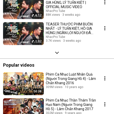
GIA HÙNG, LÝ TUẤN KIỆT |
OFFICIAL MUSIC VIDEO
NhacPro Tube
88K views
3 weeks ago
6:17
TEASER THƯỚC PHIM BUỒN
NHẤT - LÝ TUẤN KIỆT, HỒ GIA
HÙNG | NGÀN LỜI NGƯỜI ĐÃ
NÓI KHÔNG SAI ....
NhacPro Tube
3.7K views
3 weeks ago
1:07
Popular videos
Phim Ca Nhạc Luật Nhân Quả
(Người Trong Giang Hồ 4) - Lâm
Chấn Khang 2016
309M views
10 years ago
50:38
Phim Ca Nhạc Thần Thám Trần
Hạo Nam (Người Trong Giang
Hồ 5) - Lâm Chấn Khang 2017
302M views
9 years ago