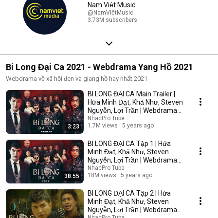
Nam Việt Music
@NamViệtMusic
3.73M subscribers
Bi Long Đại Ca 2021 - Webdrama Yang Hồ 2021
Webdrama về xã hội đen và giang hồ hay nhất 2021
BI LONG ĐẠI CA Main Trailer |
Hứa Minh Đạt, Khả Như, Steven
Nguyễn, Lợi Trần | Webdrama
Yang Hồ 2021
NhacPro Tube
1.7M views
5 years ago
3:23
BI LONG ĐẠI CA Tập 1 | Hứa
Minh Đạt, Khả Như, Steven
Nguyễn, Lợi Trần | Webdrama
Yang Hồ 2021
NhacPro Tube
18M views
5 years ago
38:55
BI LONG ĐẠI CA Tập 2 | Hứa
Minh Đạt, Khả Như, Steven
Nguyễn, Lợi Trần | Webdrama
Yang Hồ 2021
NhacPro Tube