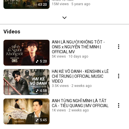
15M views
5 years ago
43:20
Videos
ANH LÀ NGƯỜI KHÔNG TỐT -
ONIS x NGUYỄN THẾ MINH |
OFFICIAL MV
5K views
10 days ago
5:20
HAI KẺ VÔ DANH - KENSHIN x LÊ
CHÍ TRUNG | OFFICIAL MUSIC
VIDEO
3.5K views
2 weeks ago
4:58
ANH TỪNG NGHĨ MÌNH LÀ TẤT
CẢ - TIÊU QUANG | MV OFFICIAL
1K views
2 weeks ago
5:45