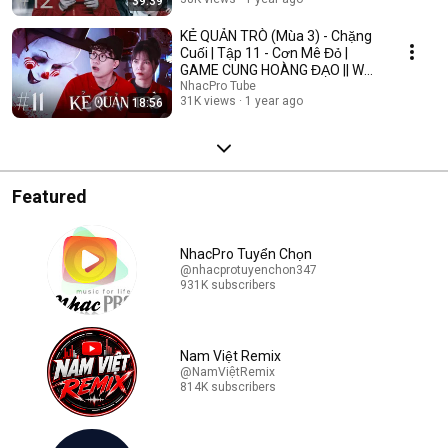
39:39
KẺ QUẢN TRÒ (Mùa 3) - Chặng
Cuối | Tập 11 - Cơn Mê Đỏ |
GAME CUNG HOÀNG ĐẠO || Web
Drama 2025
NhacPro Tube
31K views
1 year ago
18:56
Featured
NhacPro Tuyển Chọn
@nhacprotuyenchon347
931K subscribers
Nam Việt Remix
@NamViệtRemix
814K subscribers