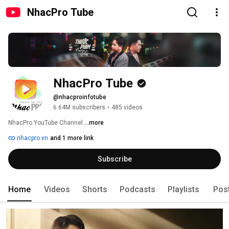
NhacPro Tube
NhacPro Tube
@nhacproinfotube
6.64M subscribers
•
485 videos
NhacPro YouTube Channel 
...more
nhacpro.vn
and 1 more link
Subscribe
Home
Videos
Shorts
Podcasts
Playlists
Pos