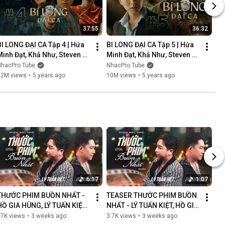
37:55
36:32
BI LONG ĐẠI CA Tập 4 | Hứa 
BI LONG ĐẠI CA Tập 5 | Hứa 
Minh Đạt, Khả Như, Steven 
Minh Đạt, Khả Như, Steven 
Nguyễn, Lợi Trần | 
Nguyễn, Lợi Trần | 
NhacPro Tube
NhacPro Tube
Webdrama Yang Hồ 2021
Webdrama Yang Hồ 2021
12M views
•
5 years ago
10M views
•
5 years ago
6:17
1:07
THƯỚC PHIM BUỒN NHẤT - 
TEASER THƯỚC PHIM BUỒN 
HỒ GIA HÙNG, LÝ TUẤN KIỆT | 
NHẤT - LÝ TUẤN KIỆT, HỒ GIA 
OFFICIAL MUSIC VIDEO
HÙNG | NGÀN LỜI NGƯỜI ĐÃ 
87K views
•
3 weeks ago
3.7K views
•
3 weeks ago