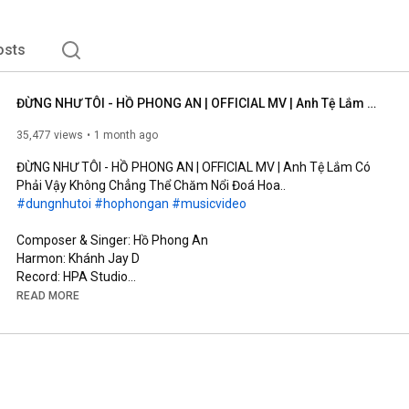
osts
ĐỪNG NHƯ TÔI - HỒ PHONG AN | OFFICIAL MV | Anh Tệ Lắm Có Phải Vậy Không Chẳng Thể Chăm Nổi Đoá Hoa..
35,477 views
1 month ago
ĐỪNG NHƯ TÔI - HỒ PHONG AN | OFFICIAL MV | Anh Tệ Lắm Có 
#dungnhutoi
#hophongan
#musicvideo
Composer & Singer: Hồ Phong An

Harmon: Khánh Jay D

Record: HPA Studio

Mix Master & Background Vocal: Đinh Hoàng Quốc

READ MORE
Music Production Manager: Đỗ Trọng Tâm

Screenwriter: Võ Thị Bích Trâm

Cam Operator: Kun, TuFu

AD: Rin

AC: Đức Nguyễn (#11)

Runner: Phong Phạm
