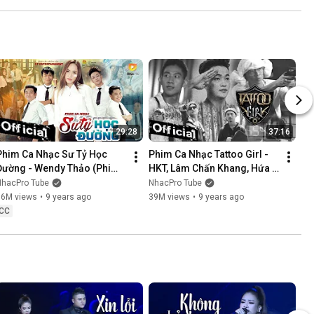
NÓI KHÔNG SAI ....
29:28
37:16
Phim Ca Nhạc Sư Tỷ Học 
Phim Ca Nhạc Tattoo Girl - 
Đường - Wendy Thảo (Phim 
HKT, Lâm Chấn Khang, Hứa 
Ca Nhạc Hay Nhất 2017)
Minh Đạt, Thanh Tân
NhacPro Tube
NhacPro Tube
16M views
•
9 years ago
39M views
•
9 years ago
CC