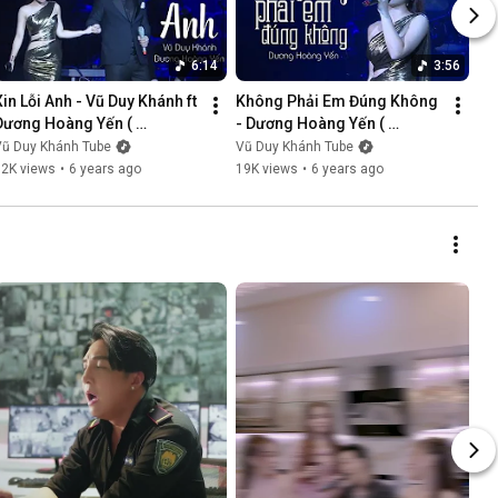
6:14
3:56
Xin Lỗi Anh - Vũ Duy Khánh ft 
Không Phải Em Đúng Không 
Dương Hoàng Yến ( 
- Dương Hoàng Yến ( 
LiveShow Vũ Duy Khánh 
LiveShow Vũ Duy Khánh 
Vũ Duy Khánh Tube
Vũ Duy Khánh Tube
2019 Phần 5/21 )
2019 Phần 6/21 )
12K views
•
6 years ago
19K views
•
6 years ago