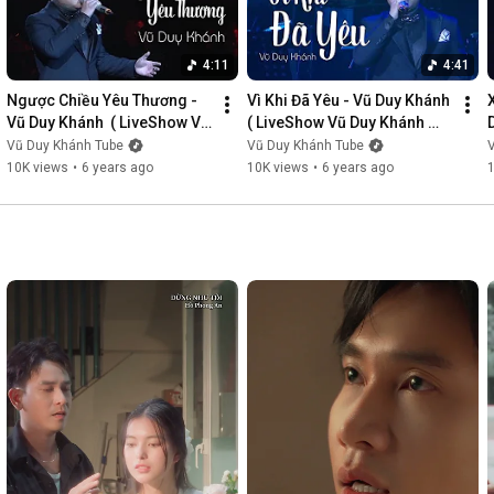
4:11
4:41
Ngược Chiều Yêu Thương - 
Vì Khi Đã Yêu - Vũ Duy Khánh  
Vũ Duy Khánh  ( LiveShow Vũ 
( LiveShow Vũ Duy Khánh 
Duy Khánh 2019 Phần 3/21 )
2019 Phần 4/21 )
Vũ Duy Khánh Tube
Vũ Duy Khánh Tube
10K views
•
6 years ago
10K views
•
6 years ago