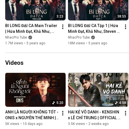
3:23
38:55
BI LONG ĐẠI CA Main Trailer 
BI LONG ĐẠI CA Tập 1 | Hứa 
| Hứa Minh Đạt, Khả Như, 
Minh Đạt, Khả Như, Steven 
Steven Nguyễn, Lợi Trần | 
Nguyễn, Lợi Trần | 
NhacPro Tube
NhacPro Tube
Webdrama Yang Hồ 2021
Webdrama Yang Hồ 2021
1.7M views
•
5 years ago
18M views
•
5 years ago
Videos
5:20
4:58
ANH LÀ NGƯỜI KHÔNG TỐT - 
HAI KẺ VÔ DANH - KENSHIN 
ONIS x NGUYỄN THẾ MINH | 
x LÊ CHÍ TRUNG | OFFICIAL 
OFFICIAL MV
MUSIC VIDEO
5K views
•
10 days ago
3.5K views
•
2 weeks ago