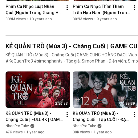
Phim Ca Nhạc Luật Nhân 
Phim Ca Nhạc Thần Thám 
Quả (Người Trong Giang Hồ 
Trần Hạo Nam (Người Trong 
4) - Lâm Chấn Khang 2016
Giang Hồ 5) - Lâm Chấn 
309M views
•
10 years ago
302M views
•
9 years ago
Khang 2017
KẺ QUẢN TRÒ (Mùa 3) - Chặng Cuối | GAME 
KẺ QUẢN TRÒ (Mùa 3) - Chặng Cuối | GAME CUNG HOÀNG ĐẠO | We
#KeQuanTro3 #simonphantv - Tác giả: Simon Phan - Diễn viên: Simon Phan, Bnat, Huỳnh Nhựt,
Bảo Ngân, Út Tâm, Trúc, Khánh Duy ► Một trò chơi kỳ lạ, với mức thưởng tiền tỷ. Một trò chơi mang
hơi hướng của show truyền hình thực tế, nhưng dần trở nên đen tối hơ
người chiến thắng cuối cùng?. Mục đích của KẺ QUẢN TRÒ là gì?. Và
mặt nạ. Tất cả sẽ tiết lộ trong seri web drama KẺ QUẢN TRÒ (Mùa 3
Huỳnh Nhựt _ Diễn viên Huỳnh Nhựt Bnat _ Ca sĩ Bnat Bảo Ngân _ Cô
TikToker Trúc Khánh Duy _ Nghệ sĩ Khánh Duy Simon Phan _ Em trai 
2:56:33
39:39
KẺ QUẢN TRÒ (Mùa 3) - 
KẺ QUẢN TRÒ (Mùa 3) - 
Chặng Cuối | FULL 4K | GAME 
Chặng Cuối | Tập CUỐI - ĐẠI 
CUNG HOÀNG ĐẠO || Web 
KẾT CỤC | GAME CUNG 
NhacPro Tube
NhacPro Tube
Drama 2025
HOÀNG ĐẠO || Web Drama 
47K views
•
1 year ago
38K views
•
1 year ago