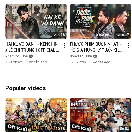
4:58
6:17
HAI KẺ VÔ DANH - KENSHIN 
THƯỚC PHIM BUỒN NHẤT - 
x LÊ CHÍ TRUNG | OFFICIAL 
HỒ GIA HÙNG, LÝ TUẤN KIỆT | 
MUSIC VIDEO
OFFICIAL MUSIC VIDEO
NhacPro Tube
NhacPro Tube
3.5K views
•
2 weeks ago
87K views
•
3 weeks ago
Popular videos
50:38
56:53