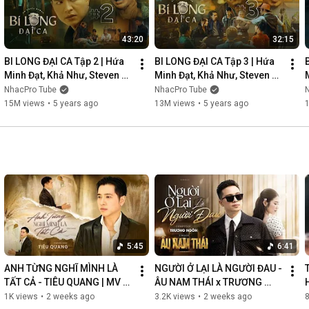
43:20
32:15
BI LONG ĐẠI CA Tập 2 | Hứa 
BI LONG ĐẠI CA Tập 3 | Hứa 
Minh Đạt, Khả Như, Steven 
Minh Đạt, Khả Như, Steven 
Nguyễn, Lợi Trần | 
Nguyễn, Lợi Trần | 
NhacPro Tube
NhacPro Tube
Webdrama Yang Hồ 2021
Webdrama Yang Hồ 2021
15M views
•
5 years ago
13M views
•
5 years ago
5:45
6:41
ANH TỪNG NGHĨ MÌNH LÀ 
NGƯỜI Ở LẠI LÀ NGƯỜI ĐAU - 
TẤT CẢ - TIÊU QUANG | MV 
ÂU NAM THÁI x TRƯƠNG 
OFFICIAL
NGÔN | MV OFFICIAL
1K views
•
2 weeks ago
3.2K views
•
2 weeks ago