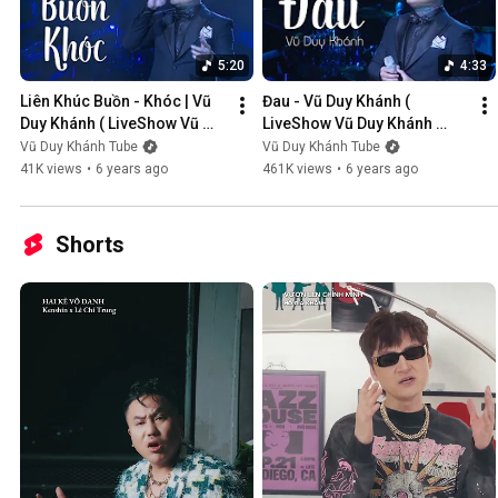
5:20
4:33
Liên Khúc Buồn - Khóc | Vũ 
Đau - Vũ Duy Khánh ( 
Duy Khánh ( LiveShow Vũ 
LiveShow Vũ Duy Khánh 
Duy Khánh 2019 Phần 1/21 )
2019 Phần 2/21 )
Vũ Duy Khánh Tube
Vũ Duy Khánh Tube
41K views
•
6 years ago
461K views
•
6 years ago
Shorts