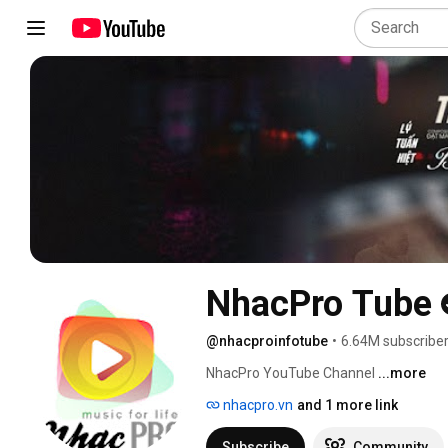
NhacPro Tube
@nhacproinfotube
•
6.64M subscribe
NhacPro YouTube Channel 
...more
nhacpro.vn
and 1 more link
Subscribe
Community