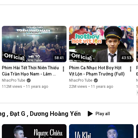
58:41
43:53
Phim Hài Tết Thời Niên Thiếu 
Phim Ca Nhạc Hot Boy Hột 
Của Trần Hạo Nam - Lâm 
Vịt Lộn - Phạm Trưởng (Full)
Chấn Khang [Official]
NhacPro Tube
NhacPro Tube
112M views
•
11 years ago
22M views
•
11 years ago
g , Đạt G , Dương Hoàng Yến
Play all