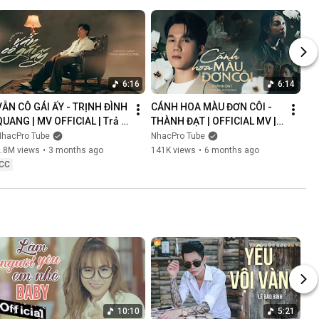
6:16
6:14
VẪN CÔ GÁI ẤY - TRỊNH ĐÌNH 
CÁNH HOA MÀU ĐƠN CÔI - 
QUANG | MV OFFICIAL | Trả 
THÀNH ĐẠT | OFFICIAL MV | 
Lại Em Quá Khứ Đau Lòng 
Anh Nghĩ Chắc Là Ý Trời 
NhacPro Tube
NhacPro Tube
Xin Lỗi Vì Làm Em Khóc
Nhưng Buồn Lắm Người Ơi...
2.8M views
•
3 months ago
141K views
•
6 months ago
CC
10:10
5:21