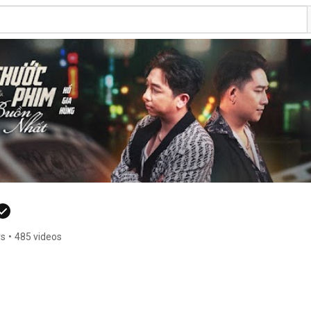
rs
•
485 videos