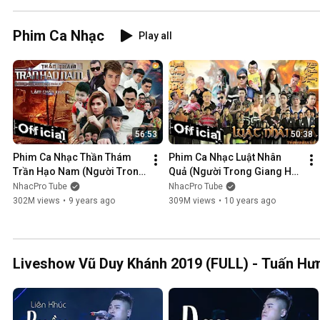
Phim Ca Nhạc
Play all
56:53
50:38
Phim Ca Nhạc Thần Thám 
Phim Ca Nhạc Luật Nhân 
Trần Hạo Nam (Người Trong 
Quả (Người Trong Giang Hồ 
Giang Hồ 5) - Lâm Chấn 
4) - Lâm Chấn Khang 2016
NhacPro Tube
NhacPro Tube
Khang 2017
302M views
•
9 years ago
309M views
•
10 years ago
Liveshow Vũ Duy Khánh 2019 (FULL) - Tuấn Hưn