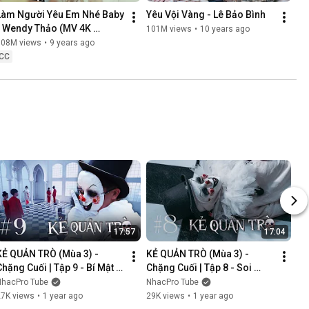
Làm Người Yêu Em Nhé Baby 
Yêu Vội Vàng - Lê Bảo Bình
- Wendy Thảo (MV 4K 
101M views
•
10 years ago
OFFICIAL)
108M views
•
9 years ago
CC
17:57
17:04
KẺ QUẢN TRÒ (Mùa 3) - 
KẺ QUẢN TRÒ (Mùa 3) - 
Chặng Cuối | Tập 9 - Bí Mật 
Chặng Cuối | Tập 8 - Soi 
Mới | GAME CUNG HOÀNG 
Cung | GAME CUNG HOÀNG 
NhacPro Tube
NhacPro Tube
ĐẠO || Web Drama 2025
ĐẠO || Web Drama 2025
27K views
•
1 year ago
29K views
•
1 year ago