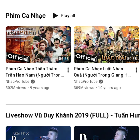
Phim Ca Nhạc
Play all
56:53
50:38
Phim Ca Nhạc Thần Thám 
Phim Ca Nhạc Luật Nhân 
Trần Hạo Nam (Người Trong 
Quả (Người Trong Giang Hồ 
Giang Hồ 5) - Lâm Chấn 
4) - Lâm Chấn Khang 2016
NhacPro Tube
NhacPro Tube
Khang 2017
302M views
•
9 years ago
309M views
•
10 years ago
Liveshow Vũ Duy Khánh 2019 (FULL) - Tuấn Hưn