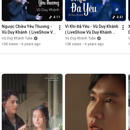
4:11
4:41
Ngược Chiều Yêu Thương - 
Vì Khi Đã Yêu - Vũ Duy Khánh  
Vũ Duy Khánh  ( LiveShow Vũ 
( LiveShow Vũ Duy Khánh 
Duy Khánh 2019 Phần 3/21 )
2019 Phần 4/21 )
Vũ Duy Khánh Tube
Vũ Duy Khánh Tube
10K views
•
6 years ago
10K views
•
6 years ago