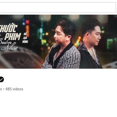
rs
•
485 videos