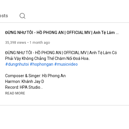
osts
ĐỪNG NHƯ TÔI - HỒ PHONG AN | OFFICIAL MV | Anh Tệ Lắm Có Phải Vậy Không Chẳng Thể Chăm Nổi Đoá Hoa..
35,398 views
1 month ago
ĐỪNG NHƯ TÔI - HỒ PHONG AN | OFFICIAL MV | Anh Tệ Lắm Có 
#dungnhutoi
#hophongan
#musicvideo
Composer & Singer: Hồ Phong An

Harmon: Khánh Jay D

Record: HPA Studio

Mix Master & Background Vocal: Đinh Hoàng Quốc

READ MORE
Music Production Manager: Đỗ Trọng Tâm

Screenwriter: Võ Thị Bích Trâm

Cam Operator: Kun, TuFu

AD: Rin

AC: Đức Nguyễn (#11)

Runner: Phong Phạm
