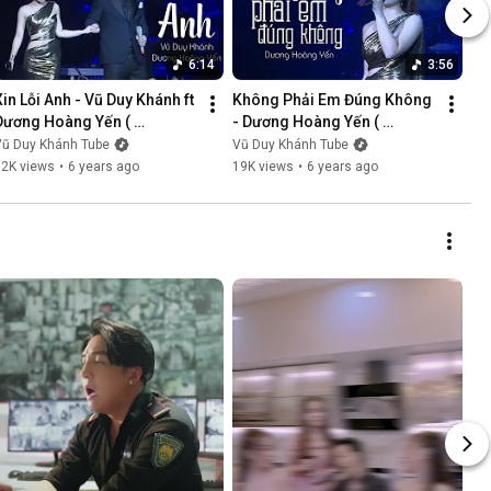
6:14
3:56
Xin Lỗi Anh - Vũ Duy Khánh ft 
Không Phải Em Đúng Không 
Dương Hoàng Yến ( 
- Dương Hoàng Yến ( 
LiveShow Vũ Duy Khánh 
LiveShow Vũ Duy Khánh 
Vũ Duy Khánh Tube
Vũ Duy Khánh Tube
2019 Phần 5/21 )
2019 Phần 6/21 )
12K views
•
6 years ago
19K views
•
6 years ago