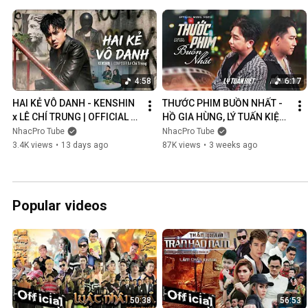
4:58
6:17
HAI KẺ VÔ DANH - KENSHIN 
THƯỚC PHIM BUỒN NHẤT - 
x LÊ CHÍ TRUNG | OFFICIAL 
HỒ GIA HÙNG, LÝ TUẤN KIỆT | 
MUSIC VIDEO
OFFICIAL MUSIC VIDEO
NhacPro Tube
NhacPro Tube
3.4K views
•
13 days ago
87K views
•
3 weeks ago
Popular videos
50:38
56:53