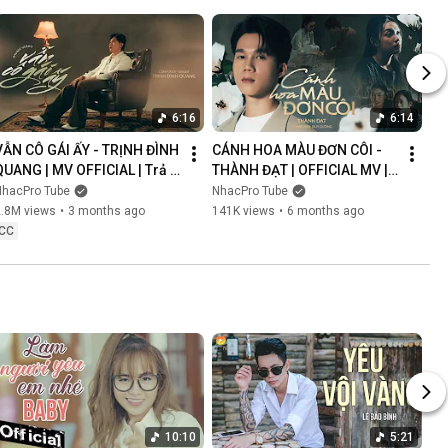
6:16
6:14
VẪN CÔ GÁI ẤY - TRỊNH ĐÌNH 
CÁNH HOA MÀU ĐƠN CÔI - 
QUANG | MV OFFICIAL | Trả 
THÀNH ĐẠT | OFFICIAL MV | 
Lại Em Quá Khứ Đau Lòng 
Anh Nghĩ Chắc Là Ý Trời 
NhacPro Tube
NhacPro Tube
Xin Lỗi Vì Làm Em Khóc
Nhưng Buồn Lắm Người Ơi...
2.8M views
•
3 months ago
141K views
•
6 months ago
CC
10:10
5:21