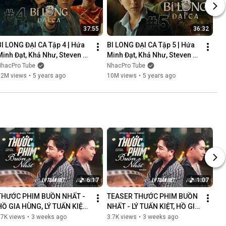
37:55
36:32
BI LONG ĐẠI CA Tập 4 | Hứa 
BI LONG ĐẠI CA Tập 5 | Hứa 
Minh Đạt, Khả Như, Steven 
Minh Đạt, Khả Như, Steven 
Nguyễn, Lợi Trần | 
Nguyễn, Lợi Trần | 
NhacPro Tube
NhacPro Tube
Webdrama Yang Hồ 2021
Webdrama Yang Hồ 2021
12M views
•
5 years ago
10M views
•
5 years ago
6:17
1:07
THƯỚC PHIM BUỒN NHẤT - 
TEASER THƯỚC PHIM BUỒN 
HỒ GIA HÙNG, LÝ TUẤN KIỆT | 
NHẤT - LÝ TUẤN KIỆT, HỒ GIA 
OFFICIAL MUSIC VIDEO
HÙNG | NGÀN LỜI NGƯỜI ĐÃ 
87K views
•
3 weeks ago
3.7K views
•
3 weeks ago