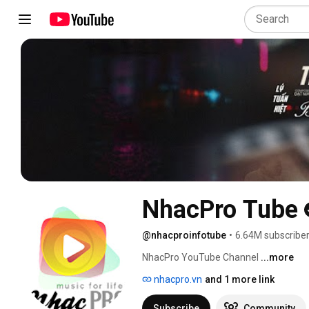
NhacPro Tube
@nhacproinfotube
•
6.64M subscribe
NhacPro YouTube Channel 
...more
nhacpro.vn
and 1 more link
Subscribe
Community