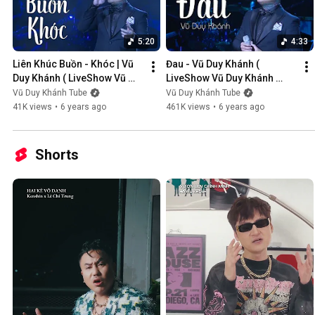
5:20
4:33
Liên Khúc Buồn - Khóc | Vũ 
Đau - Vũ Duy Khánh ( 
Duy Khánh ( LiveShow Vũ 
LiveShow Vũ Duy Khánh 
Duy Khánh 2019 Phần 1/21 )
2019 Phần 2/21 )
Vũ Duy Khánh Tube
Vũ Duy Khánh Tube
41K views
•
6 years ago
461K views
•
6 years ago
Shorts