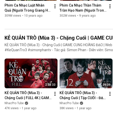
Phim Ca Nhạc Luật Nhân 
Phim Ca Nhạc Thần Thám 
Quả (Người Trong Giang Hồ 
Trần Hạo Nam (Người Trong 
4) - Lâm Chấn Khang 2016
Giang Hồ 5) - Lâm Chấn 
309M views
•
10 years ago
302M views
•
9 years ago
Khang 2017
KẺ QUẢN TRÒ (Mùa 3) - Chặng Cuối | GAME 
KẺ QUẢN TRÒ (Mùa 3) - Chặng Cuối | GAME CUNG HOÀNG ĐẠO | We
#KeQuanTro3 #simonphantv - Tác giả: Simon Phan - Diễn viên: Simon Phan, Bnat, Huỳnh Nhựt,
Bảo Ngân, Út Tâm, Trúc, Khánh Duy ► Một trò chơi kỳ lạ, với mức thưởng tiền tỷ. Một trò chơi mang
hơi hướng của show truyền hình thực tế, nhưng dần trở nên đen tối hơ
người chiến thắng cuối cùng?. Mục đích của KẺ QUẢN TRÒ là gì?. Và
mặt nạ. Tất cả sẽ tiết lộ trong seri web drama KẺ QUẢN TRÒ (Mùa 3
Huỳnh Nhựt _ Diễn viên Huỳnh Nhựt Bnat _ Ca sĩ Bnat Bảo Ngân _ Cô
TikToker Trúc Khánh Duy _ Nghệ sĩ Khánh Duy Simon Phan _ Em trai 
2:56:33
39:39
KẺ QUẢN TRÒ (Mùa 3) - 
KẺ QUẢN TRÒ (Mùa 3) - 
Chặng Cuối | FULL 4K | GAME 
Chặng Cuối | Tập CUỐI - ĐẠI 
CUNG HOÀNG ĐẠO || Web 
KẾT CỤC | GAME CUNG 
NhacPro Tube
NhacPro Tube
Drama 2025
HOÀNG ĐẠO || Web Drama 
47K views
•
1 year ago
38K views
•
1 year ago