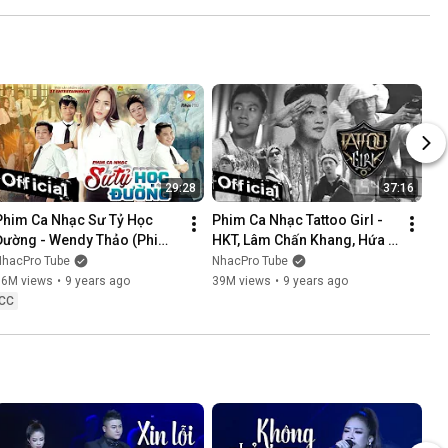
NÓI KHÔNG SAI ....
29:28
37:16
Phim Ca Nhạc Sư Tỷ Học 
Phim Ca Nhạc Tattoo Girl - 
Đường - Wendy Thảo (Phim 
HKT, Lâm Chấn Khang, Hứa 
Ca Nhạc Hay Nhất 2017)
Minh Đạt, Thanh Tân
NhacPro Tube
NhacPro Tube
16M views
•
9 years ago
39M views
•
9 years ago
CC