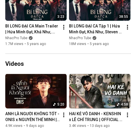
3:23
38:55
BI LONG ĐẠI CA Main Trailer 
BI LONG ĐẠI CA Tập 1 | Hứa 
| Hứa Minh Đạt, Khả Như, 
Minh Đạt, Khả Như, Steven 
Steven Nguyễn, Lợi Trần | 
Nguyễn, Lợi Trần | 
NhacPro Tube
NhacPro Tube
Webdrama Yang Hồ 2021
Webdrama Yang Hồ 2021
1.7M views
•
5 years ago
18M views
•
5 years ago
Videos
5:20
4:58
ANH LÀ NGƯỜI KHÔNG TỐT - 
HAI KẺ VÔ DANH - KENSHIN 
ONIS x NGUYỄN THẾ MINH | 
x LÊ CHÍ TRUNG | OFFICIAL 
OFFICIAL MV
MUSIC VIDEO
4.9K views
•
9 days ago
3.4K views
•
13 days ago