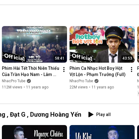
58:41
43:53
Phim Hài Tết Thời Niên Thiếu 
Phim Ca Nhạc Hot Boy Hột 
Của Trần Hạo Nam - Lâm 
Vịt Lộn - Phạm Trưởng (Full)
Chấn Khang [Official]
NhacPro Tube
NhacPro Tube
112M views
•
11 years ago
22M views
•
11 years ago
g , Đạt G , Dương Hoàng Yến
Play all