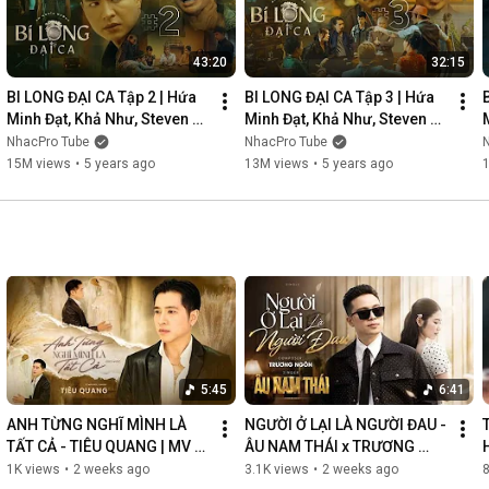
43:20
32:15
BI LONG ĐẠI CA Tập 2 | Hứa 
BI LONG ĐẠI CA Tập 3 | Hứa 
Minh Đạt, Khả Như, Steven 
Minh Đạt, Khả Như, Steven 
Nguyễn, Lợi Trần | 
Nguyễn, Lợi Trần | 
NhacPro Tube
NhacPro Tube
Webdrama Yang Hồ 2021
Webdrama Yang Hồ 2021
15M views
•
5 years ago
13M views
•
5 years ago
5:45
6:41
ANH TỪNG NGHĨ MÌNH LÀ 
NGƯỜI Ở LẠI LÀ NGƯỜI ĐAU - 
TẤT CẢ - TIÊU QUANG | MV 
ÂU NAM THÁI x TRƯƠNG 
OFFICIAL
NGÔN | MV OFFICIAL
1K views
•
2 weeks ago
3.1K views
•
2 weeks ago