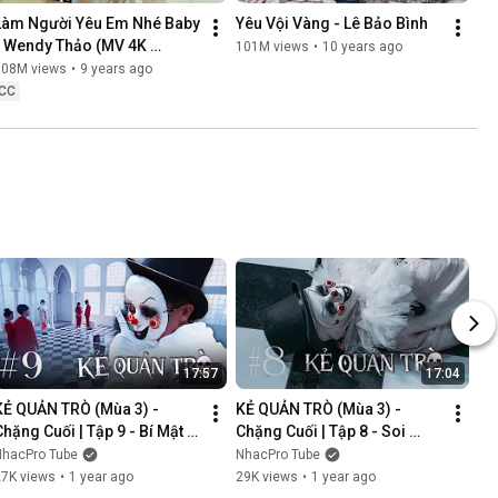
Làm Người Yêu Em Nhé Baby 
Yêu Vội Vàng - Lê Bảo Bình
- Wendy Thảo (MV 4K 
101M views
•
10 years ago
OFFICIAL)
108M views
•
9 years ago
CC
17:57
17:04
KẺ QUẢN TRÒ (Mùa 3) - 
KẺ QUẢN TRÒ (Mùa 3) - 
Chặng Cuối | Tập 9 - Bí Mật 
Chặng Cuối | Tập 8 - Soi 
Mới | GAME CUNG HOÀNG 
Cung | GAME CUNG HOÀNG 
NhacPro Tube
NhacPro Tube
ĐẠO || Web Drama 2025
ĐẠO || Web Drama 2025
27K views
•
1 year ago
29K views
•
1 year ago