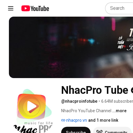
NhacPro Tube
@nhacproinfotube
•
6.64M subscribe
NhacPro YouTube Channel 
...more
nhacpro.vn
and 1 more link
Subscribe
Community