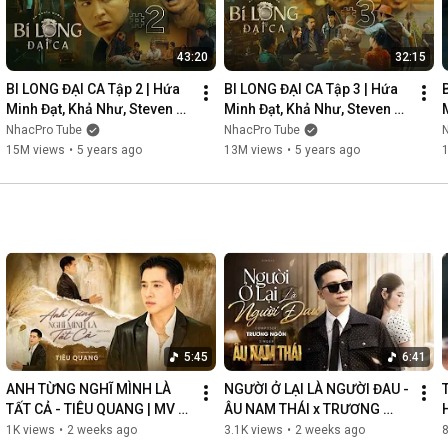
43:20
32:15
BI LONG ĐẠI CA Tập 2 | Hứa 
BI LONG ĐẠI CA Tập 3 | Hứa 
Minh Đạt, Khả Như, Steven 
Minh Đạt, Khả Như, Steven 
Nguyễn, Lợi Trần | 
Nguyễn, Lợi Trần | 
NhacPro Tube
NhacPro Tube
Webdrama Yang Hồ 2021
Webdrama Yang Hồ 2021
15M views
•
5 years ago
13M views
•
5 years ago
5:45
6:41
ANH TỪNG NGHĨ MÌNH LÀ 
NGƯỜI Ở LẠI LÀ NGƯỜI ĐAU - 
TẤT CẢ - TIÊU QUANG | MV 
ÂU NAM THÁI x TRƯƠNG 
OFFICIAL
NGÔN | MV OFFICIAL
1K views
•
2 weeks ago
3.1K views
•
2 weeks ago