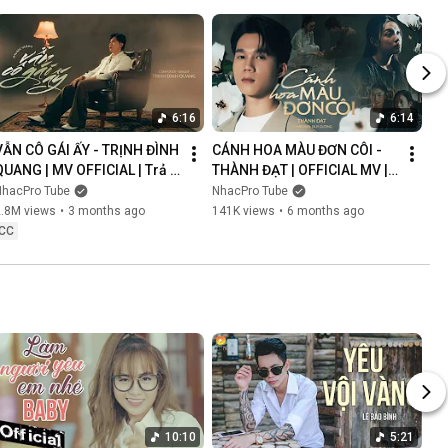
6:16
6:14
VẪN CÔ GÁI ẤY - TRỊNH ĐÌNH 
CÁNH HOA MÀU ĐƠN CÔI - 
QUANG | MV OFFICIAL | Trả 
THÀNH ĐẠT | OFFICIAL MV | 
Lại Em Quá Khứ Đau Lòng 
Anh Nghĩ Chắc Là Ý Trời 
NhacPro Tube
NhacPro Tube
Xin Lỗi Vì Làm Em Khóc
Nhưng Buồn Lắm Người Ơi...
2.8M views
•
3 months ago
141K views
•
6 months ago
CC
10:10
5:21