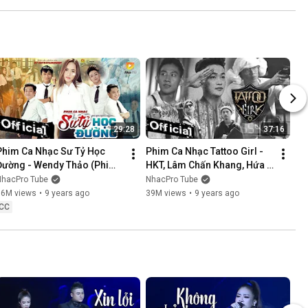
NÓI KHÔNG SAI ....
29:28
37:16
Phim Ca Nhạc Sư Tỷ Học 
Phim Ca Nhạc Tattoo Girl - 
Đường - Wendy Thảo (Phim 
HKT, Lâm Chấn Khang, Hứa 
Ca Nhạc Hay Nhất 2017)
Minh Đạt, Thanh Tân
NhacPro Tube
NhacPro Tube
16M views
•
9 years ago
39M views
•
9 years ago
CC