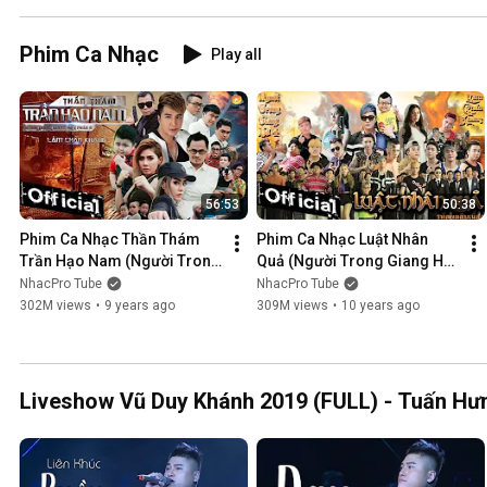
Phim Ca Nhạc
Play all
56:53
50:38
Phim Ca Nhạc Thần Thám 
Phim Ca Nhạc Luật Nhân 
Trần Hạo Nam (Người Trong 
Quả (Người Trong Giang Hồ 
Giang Hồ 5) - Lâm Chấn 
4) - Lâm Chấn Khang 2016
NhacPro Tube
NhacPro Tube
Khang 2017
302M views
•
9 years ago
309M views
•
10 years ago
Liveshow Vũ Duy Khánh 2019 (FULL) - Tuấn Hưn