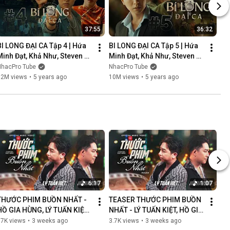
37:55
36:32
BI LONG ĐẠI CA Tập 4 | Hứa 
BI LONG ĐẠI CA Tập 5 | Hứa 
Minh Đạt, Khả Như, Steven 
Minh Đạt, Khả Như, Steven 
Nguyễn, Lợi Trần | 
Nguyễn, Lợi Trần | 
NhacPro Tube
NhacPro Tube
Webdrama Yang Hồ 2021
Webdrama Yang Hồ 2021
12M views
•
5 years ago
10M views
•
5 years ago
6:17
1:07
THƯỚC PHIM BUỒN NHẤT - 
TEASER THƯỚC PHIM BUỒN 
HỒ GIA HÙNG, LÝ TUẤN KIỆT | 
NHẤT - LÝ TUẤN KIỆT, HỒ GIA 
OFFICIAL MUSIC VIDEO
HÙNG | NGÀN LỜI NGƯỜI ĐÃ 
87K views
•
3 weeks ago
3.7K views
•
3 weeks ago