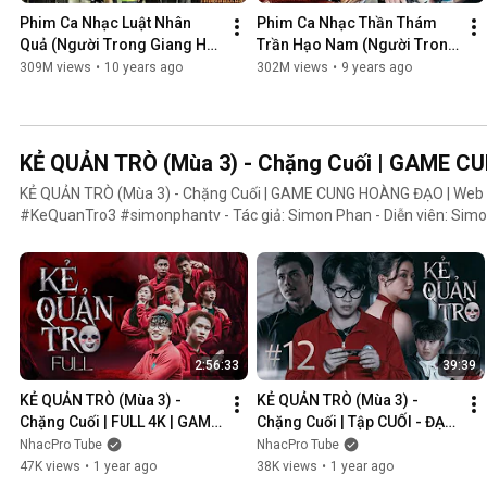
Phim Ca Nhạc Luật Nhân 
Phim Ca Nhạc Thần Thám 
Quả (Người Trong Giang Hồ 
Trần Hạo Nam (Người Trong 
4) - Lâm Chấn Khang 2016
Giang Hồ 5) - Lâm Chấn 
309M views
•
10 years ago
302M views
•
9 years ago
Khang 2017
KẺ QUẢN TRÒ (Mùa 3) - Chặng Cuối | GAME 
KẺ QUẢN TRÒ (Mùa 3) - Chặng Cuối | GAME CUNG HOÀNG ĐẠO | We
#KeQuanTro3 #simonphantv - Tác giả: Simon Phan - Diễn viên: Simon Phan, Bnat, Huỳnh Nhựt,
Bảo Ngân, Út Tâm, Trúc, Khánh Duy ► Một trò chơi kỳ lạ, với mức thưởng tiền tỷ. Một trò chơi mang
hơi hướng của show truyền hình thực tế, nhưng dần trở nên đen tối hơ
người chiến thắng cuối cùng?. Mục đích của KẺ QUẢN TRÒ là gì?. Và
mặt nạ. Tất cả sẽ tiết lộ trong seri web drama KẺ QUẢN TRÒ (Mùa 3
Huỳnh Nhựt _ Diễn viên Huỳnh Nhựt Bnat _ Ca sĩ Bnat Bảo Ngân _ Cô
TikToker Trúc Khánh Duy _ Nghệ sĩ Khánh Duy Simon Phan _ Em trai 
2:56:33
39:39
KẺ QUẢN TRÒ (Mùa 3) - 
KẺ QUẢN TRÒ (Mùa 3) - 
Chặng Cuối | FULL 4K | GAME 
Chặng Cuối | Tập CUỐI - ĐẠI 
CUNG HOÀNG ĐẠO || Web 
KẾT CỤC | GAME CUNG 
NhacPro Tube
NhacPro Tube
Drama 2025
HOÀNG ĐẠO || Web Drama 
47K views
•
1 year ago
38K views
•
1 year ago