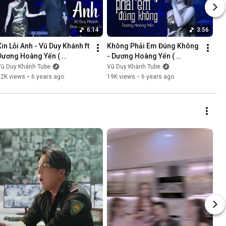
6:14
3:56
Xin Lỗi Anh - Vũ Duy Khánh ft 
Không Phải Em Đúng Không 
Dương Hoàng Yến ( 
- Dương Hoàng Yến ( 
LiveShow Vũ Duy Khánh 
LiveShow Vũ Duy Khánh 
Vũ Duy Khánh Tube
Vũ Duy Khánh Tube
2019 Phần 5/21 )
2019 Phần 6/21 )
12K views
•
6 years ago
19K views
•
6 years ago