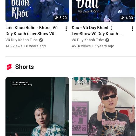
5:20
4:33
Liên Khúc Buồn - Khóc | Vũ 
Đau - Vũ Duy Khánh ( 
Duy Khánh ( LiveShow Vũ 
LiveShow Vũ Duy Khánh 
Duy Khánh 2019 Phần 1/21 )
2019 Phần 2/21 )
Vũ Duy Khánh Tube
Vũ Duy Khánh Tube
41K views
•
6 years ago
461K views
•
6 years ago
Shorts