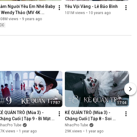
Làm Người Yêu Em Nhé Baby 
Yêu Vội Vàng - Lê Bảo Bình
- Wendy Thảo (MV 4K 
101M views
•
10 years ago
OFFICIAL)
108M views
•
9 years ago
CC
17:57
17:04
KẺ QUẢN TRÒ (Mùa 3) - 
KẺ QUẢN TRÒ (Mùa 3) - 
Chặng Cuối | Tập 9 - Bí Mật 
Chặng Cuối | Tập 8 - Soi 
Mới | GAME CUNG HOÀNG 
Cung | GAME CUNG HOÀNG 
NhacPro Tube
NhacPro Tube
ĐẠO || Web Drama 2025
ĐẠO || Web Drama 2025
27K views
•
1 year ago
29K views
•
1 year ago