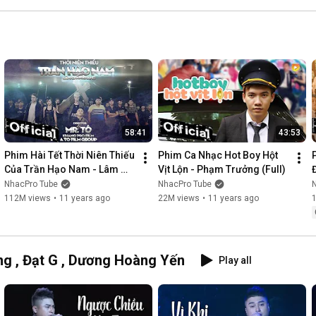
58:41
43:53
Phim Hài Tết Thời Niên Thiếu 
Phim Ca Nhạc Hot Boy Hột 
Của Trần Hạo Nam - Lâm 
Vịt Lộn - Phạm Trưởng (Full)
Chấn Khang [Official]
NhacPro Tube
NhacPro Tube
112M views
•
11 years ago
22M views
•
11 years ago
g , Đạt G , Dương Hoàng Yến
Play all