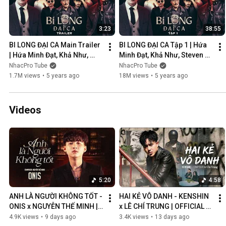
3:23
38:55
BI LONG ĐẠI CA Main Trailer 
BI LONG ĐẠI CA Tập 1 | Hứa 
| Hứa Minh Đạt, Khả Như, 
Minh Đạt, Khả Như, Steven 
Steven Nguyễn, Lợi Trần | 
Nguyễn, Lợi Trần | 
NhacPro Tube
NhacPro Tube
Webdrama Yang Hồ 2021
Webdrama Yang Hồ 2021
1.7M views
•
5 years ago
18M views
•
5 years ago
Videos
5:20
4:58
ANH LÀ NGƯỜI KHÔNG TỐT - 
HAI KẺ VÔ DANH - KENSHIN 
ONIS x NGUYỄN THẾ MINH | 
x LÊ CHÍ TRUNG | OFFICIAL 
OFFICIAL MV
MUSIC VIDEO
4.9K views
•
9 days ago
3.4K views
•
13 days ago