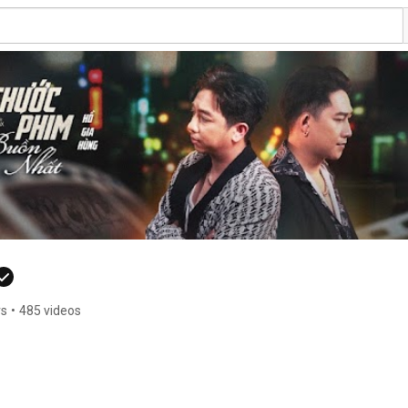
rs
•
485 videos