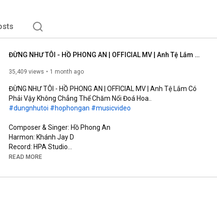
osts
ĐỪNG NHƯ TÔI - HỒ PHONG AN | OFFICIAL MV | Anh Tệ Lắm Có Phải Vậy Không Chẳng Thể Chăm Nổi Đoá Hoa..
35,409 views
1 month ago
ĐỪNG NHƯ TÔI - HỒ PHONG AN | OFFICIAL MV | Anh Tệ Lắm Có 
#dungnhutoi
#hophongan
#musicvideo
Composer & Singer: Hồ Phong An

Harmon: Khánh Jay D

Record: HPA Studio

Mix Master & Background Vocal: Đinh Hoàng Quốc

READ MORE
Music Production Manager: Đỗ Trọng Tâm

Screenwriter: Võ Thị Bích Trâm

Cam Operator: Kun, TuFu

AD: Rin

AC: Đức Nguyễn (#11)

Runner: Phong Phạm
