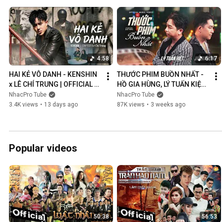
4:58
6:17
HAI KẺ VÔ DANH - KENSHIN 
THƯỚC PHIM BUỒN NHẤT - 
x LÊ CHÍ TRUNG | OFFICIAL 
HỒ GIA HÙNG, LÝ TUẤN KIỆT | 
MUSIC VIDEO
OFFICIAL MUSIC VIDEO
NhacPro Tube
NhacPro Tube
3.4K views
•
13 days ago
87K views
•
3 weeks ago
Popular videos
50:38
56:53