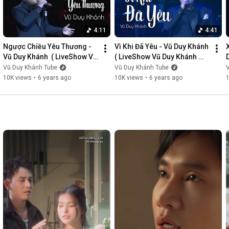
4:11
4:41
Ngược Chiều Yêu Thương - 
Vì Khi Đã Yêu - Vũ Duy Khánh  
Vũ Duy Khánh  ( LiveShow Vũ 
( LiveShow Vũ Duy Khánh 
Duy Khánh 2019 Phần 3/21 )
2019 Phần 4/21 )
Vũ Duy Khánh Tube
Vũ Duy Khánh Tube
10K views
•
6 years ago
10K views
•
6 years ago