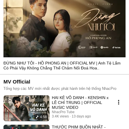
ĐỪNG NHƯ TÔI - HỒ PHONG AN | OFFICIAL MV | Anh Tệ Lắm
Có Phải Vậy Không Chẳng Thể Chăm Nổi Đoá Hoa..
MV Official
Tổng hợp các MV mới nhất được phát hành trên hệ thống NhacPro
HAI KẺ VÔ DANH - KENSHIN x
LÊ CHÍ TRUNG | OFFICIAL
MUSIC VIDEO
NhacPro Tube
3.4K views
13 days ago
4:58
THƯỚC PHIM BUỒN NHẤT -