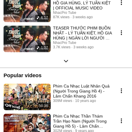
HỒ GIA HÙNG, LÝ TUẤN KIỆT
| OFFICIAL MUSIC VIDEO
NhacPro Tube
87K views
3 weeks ago
6:17
TEASER THƯỚC PHIM BUỒN
NHẤT - LÝ TUẤN KIỆT, HỒ GIA
HÙNG | NGÀN LỜI NGƯỜI ĐÃ
NÓI KHÔNG SAI ....
NhacPro Tube
3.7K views
3 weeks ago
1:07
Popular videos
Phim Ca Nhạc Luật Nhân Quả
(Người Trong Giang Hồ 4) -
Lâm Chấn Khang 2016
309M views
10 years ago
50:38
Phim Ca Nhạc Thần Thám
Trần Hạo Nam (Người Trong
Giang Hồ 5) - Lâm Chấn
Khang 2017
302M views
9 years ago