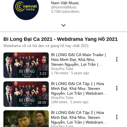
Nam Việt Music
@NamViệtMusic
3.73M subscribers
Bi Long Đại Ca 2021 - Webdrama Yang Hồ 2021
Webdrama về xã hội đen và giang hồ hay nhất 2021
BI LONG ĐẠI CA Main Trailer |
Hứa Minh Đạt, Khả Như,
Steven Nguyễn, Lợi Trần |
Webdrama Yang Hồ 2021
NhacPro Tube
1.7M views
5 years ago
3:23
BI LONG ĐẠI CA Tập 1 | Hứa
Minh Đạt, Khả Như, Steven
Nguyễn, Lợi Trần | Webdrama
Yang Hồ 2021
NhacPro Tube
18M views
5 years ago
38:55
BI LONG ĐẠI CA Tập 2 | Hứa
Minh Đạt, Khả Như, Steven
Nguyễn, Lợi Trần | Webdrama
Yang Hồ 2021
NhacPro Tube