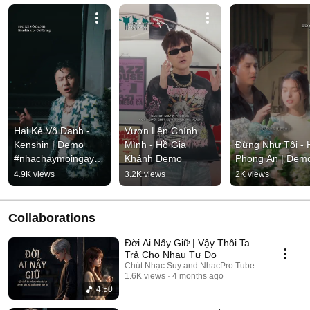
Hai Kẻ Vô Danh - 
Vươn Lên Chính 
Kenshin | Demo 
Mình - Hồ Gia 
Đừng Như Tôi - H
#nhachaymoingay 
Khánh Demo
Phong An | Dem
#tamtrang
4.9K views
3.2K views
2K views
Collaborations
Đời Ai Nấy Giữ | Vậy Thôi Ta
Trả Cho Nhau Tự Do
Chút Nhạc Suy and NhacPro Tube
1.6K views
4 months ago
4:50