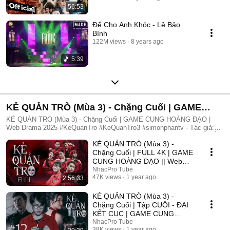
56:53
Để Cho Anh Khóc - Lê Bảo
Bình
122M views
8 years ago
5:39
KẺ QUẢN TRÒ (Mùa 3) - Chặng Cuối | GAME
CUNG HOÀNG ĐẠO | Web Drama 2025
KẺ QUẢN TRÒ (Mùa 3) - Chặng Cuối | GAME CUNG HOÀNG ĐẠO |
Web Drama 2025 #KeQuanTro #KeQuanTro3 #simonphantv - Tác giả:
Simon Phan - Diễn viên: Simon Phan, Bnat, Huỳnh Nhựt, Bảo Ngân, Út
KẺ QUẢN TRÒ (Mùa 3) -
Tâm, Trúc, Khánh Duy ► Một trò chơi kỳ lạ, với mức thưởng tiền tỷ.
Một trò chơi mang hơi hướng của show truyền hình thực tế, nhưng dần
Chặng Cuối | FULL 4K | GAME
trở nên đen tối hơn quà từng vòng. Ai sẽ là người chiến thắng cuối
CUNG HOÀNG ĐẠO || Web
cùng?. Mục đích của KẺ QUẢN TRÒ là gì?. Và gương mặt đằng sau
Drama 2025
NhacPro Tube
chiếc mặt nạ. Tất cả sẽ tiết lộ trong seri web drama KẺ QUẢN TRÒ
47K views
1 year ago
2:56:33
(Mùa 3) Simon Phan _ Anh trai Simon Huỳnh Nhựt _ Diễn viên Huỳnh
Nhựt Bnat _ Ca sĩ Bnat Bảo Ngân _ Cô giáo Bảo Ngân Trúc _ TikToker
KẺ QUẢN TRÒ (Mùa 3) -
Trúc Khánh Duy _ Nghệ sĩ Khánh Duy Simon Phan _ Em trai Cá Hồi
Chặng Cuối | Tập CUỐI - ĐẠI
KẾT CỤC | GAME CUNG
HOÀNG ĐẠO || Web Drama
NhacPro Tube
38K views
1 year ago