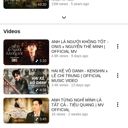
15M views
5 years ago
43:20
Videos
ANH LÀ NGƯỜI KHÔNG TỐT -
ONIS x NGUYỄN THẾ MINH |
OFFICIAL MV
4.9K views
9 days ago
5:20
HAI KẺ VÔ DANH - KENSHIN x
LÊ CHÍ TRUNG | OFFICIAL
MUSIC VIDEO
3.4K views
13 days ago
4:58
ANH TỪNG NGHĨ MÌNH LÀ
TẤT CẢ - TIÊU QUANG | MV
OFFICIAL
1K views
2 weeks ago
5:45