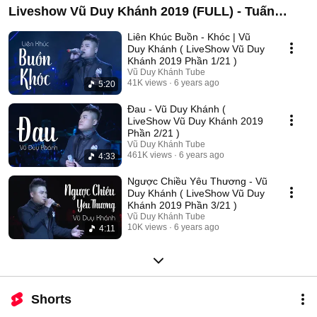
Liveshow Vũ Duy Khánh 2019 (FULL) - Tuấn
Hưng , Đạt G , Dương Hoàng Yến
Liên Khúc Buồn - Khóc | Vũ
Duy Khánh ( LiveShow Vũ Duy
Khánh 2019 Phần 1/21 )
Vũ Duy Khánh Tube
41K views
6 years ago
5:20
Đau - Vũ Duy Khánh (
LiveShow Vũ Duy Khánh 2019
Phần 2/21 )
Vũ Duy Khánh Tube
461K views
6 years ago
4:33
Ngược Chiều Yêu Thương - Vũ
Duy Khánh ( LiveShow Vũ Duy
Khánh 2019 Phần 3/21 )
Vũ Duy Khánh Tube
10K views
6 years ago
4:11
Shorts