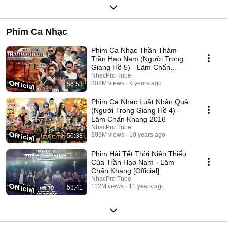
Phim Ca Nhạc
Phim Ca Nhạc Thần Thám
Trần Hạo Nam (Người Trong
Giang Hồ 5) - Lâm Chấn
Khang 2017
NhacPro Tube
302M views
9 years ago
56:53
Phim Ca Nhạc Luật Nhân Quả
(Người Trong Giang Hồ 4) -
Lâm Chấn Khang 2016
NhacPro Tube
309M views
10 years ago
50:38
Phim Hài Tết Thời Niên Thiếu
Của Trần Hạo Nam - Lâm
Chấn Khang [Official]
NhacPro Tube
112M views
11 years ago
58:41