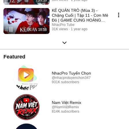
39:39
2025
KẺ QUẢN TRÒ (Mùa 3) -
Chặng Cuối | Tập 11 - Cơn Mê
Đỏ | GAME CUNG HOÀNG
ĐẠO || Web Drama 2025
NhacPro Tube
31K views
1 year ago
18:56
Featured
NhacPro Tuyển Chọn
@nhacprotuyenchon347
931K subscribers
Nam Việt Remix
@NamViệtRemix
814K subscribers