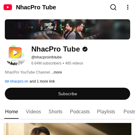
NhacPro Tube
NhacPro Tube
@nhacproinfotube
6.64M subscribers
•
485 videos
NhacPro YouTube Channel 
...more
nhacpro.vn
and 1 more link
Subscribe
Home
Videos
Shorts
Podcasts
Playlists
Post