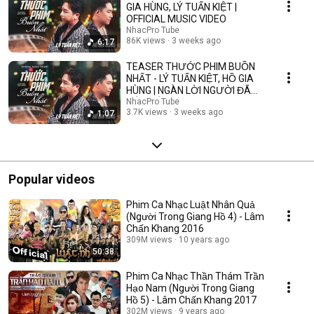
GIA HÙNG, LÝ TUẤN KIỆT |
OFFICIAL MUSIC VIDEO
NhacPro Tube
86K views
3 weeks ago
6:17
TEASER THƯỚC PHIM BUỒN
NHẤT - LÝ TUẤN KIỆT, HỒ GIA
HÙNG | NGÀN LỜI NGƯỜI ĐÃ
NÓI KHÔNG SAI ....
NhacPro Tube
3.7K views
3 weeks ago
1:07
Popular videos
Phim Ca Nhạc Luật Nhân Quả
(Người Trong Giang Hồ 4) - Lâm
Chấn Khang 2016
309M views
10 years ago
50:38
Phim Ca Nhạc Thần Thám Trần
Hạo Nam (Người Trong Giang
Hồ 5) - Lâm Chấn Khang 2017
302M views
9 years ago