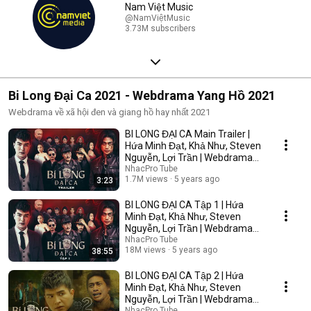
Nam Việt Music
@NamViệtMusic
3.73M subscribers
Bi Long Đại Ca 2021 - Webdrama Yang Hồ 2021
Webdrama về xã hội đen và giang hồ hay nhất 2021
BI LONG ĐẠI CA Main Trailer |
Hứa Minh Đạt, Khả Như, Steven
Nguyễn, Lợi Trần | Webdrama
Yang Hồ 2021
NhacPro Tube
1.7M views
5 years ago
3:23
BI LONG ĐẠI CA Tập 1 | Hứa
Minh Đạt, Khả Như, Steven
Nguyễn, Lợi Trần | Webdrama
Yang Hồ 2021
NhacPro Tube
18M views
5 years ago
38:55
BI LONG ĐẠI CA Tập 2 | Hứa
Minh Đạt, Khả Như, Steven
Nguyễn, Lợi Trần | Webdrama
Yang Hồ 2021
NhacPro Tube