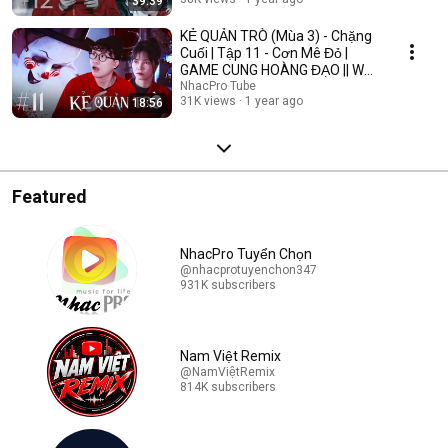
39:39
KẺ QUẢN TRÒ (Mùa 3) - Chặng
Cuối | Tập 11 - Cơn Mê Đỏ |
GAME CUNG HOÀNG ĐẠO || Web
Drama 2025
NhacPro Tube
31K views
1 year ago
18:56
Featured
NhacPro Tuyển Chọn
@nhacprotuyenchon347
931K subscribers
Nam Việt Remix
@NamViệtRemix
814K subscribers