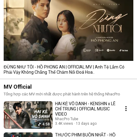
ĐỪNG NHƯ TÔI - HỒ PHONG AN | OFFICIAL MV | Anh Tệ Lắm Có
Phải Vậy Không Chẳng Thể Chăm Nổi Đoá Hoa..
MV Official
Tổng hợp các MV mới nhất được phát hành trên hệ thống NhacPro
HAI KẺ VÔ DANH - KENSHIN x LÊ
CHÍ TRUNG | OFFICIAL MUSIC
VIDEO
NhacPro Tube
3.4K views
13 days ago
4:58
THƯỚC PHIM BUỒN NHẤT - HỒ