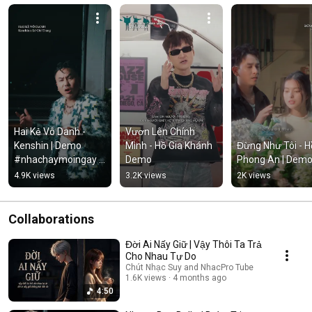
Hai Kẻ Vô Danh - 
Vươn Lên Chính 
Kenshin | Demo 
Mình - Hồ Gia Khánh 
Đừng Như Tôi - Hồ
#nhachaymoingay 
Demo
Phong An | Dem
#tamtrang
4.9K views
3.2K views
2K views
Collaborations
Đời Ai Nấy Giữ | Vậy Thôi Ta Trả
Cho Nhau Tự Do
Chút Nhạc Suy and NhacPro Tube
1.6K views
4 months ago
4:50