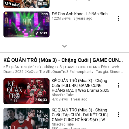
56:53
Để Cho Anh Khóc - Lê Bảo Bình
122M views
8 years ago
5:39
KẺ QUẢN TRÒ (Mùa 3) - Chặng Cuối | GAME CUNG
HOÀNG ĐẠO | Web Drama 2025
KẺ QUẢN TRÒ (Mùa 3) - Chặng Cuối | GAME CUNG HOÀNG ĐẠO | Web
Drama 2025 #KeQuanTro #KeQuanTro3 #simonphantv - Tác giả: Simon
Phan - Diễn viên: Simon Phan, Bnat, Huỳnh Nhựt, Bảo Ngân, Út Tâm, Trúc,
KẺ QUẢN TRÒ (Mùa 3) - Chặng
Khánh Duy ► Một trò chơi kỳ lạ, với mức thưởng tiền tỷ. Một trò chơi
mang hơi hướng của show truyền hình thực tế, nhưng dần trở nên đen tối
Cuối | FULL 4K | GAME CUNG
hơn quà từng vòng. Ai sẽ là người chiến thắng cuối cùng?. Mục đích của
HOÀNG ĐẠO || Web Drama 2025
KẺ QUẢN TRÒ là gì?. Và gương mặt đằng sau chiếc mặt nạ. Tất cả sẽ tiết
NhacPro Tube
lộ trong seri web drama KẺ QUẢN TRÒ (Mùa 3) Simon Phan _ Anh trai
47K views
1 year ago
2:56:33
Simon Huỳnh Nhựt _ Diễn viên Huỳnh Nhựt Bnat _ Ca sĩ Bnat Bảo Ngân _
Cô giáo Bảo Ngân Trúc _ TikToker Trúc Khánh Duy _ Nghệ sĩ Khánh Duy
KẺ QUẢN TRÒ (Mùa 3) - Chặng
Simon Phan _ Em trai Cá Hồi
Cuối | Tập CUỐI - ĐẠI KẾT CỤC |
GAME CUNG HOÀNG ĐẠO || Web
Drama 2025
NhacPro Tube
38K views
1 year ago