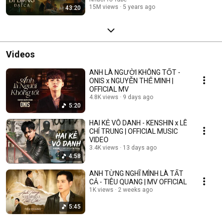
15M views
5 years ago
43:20
Videos
ANH LÀ NGƯỜI KHÔNG TỐT -
ONIS x NGUYỄN THẾ MINH |
OFFICIAL MV
4.8K views
9 days ago
5:20
HAI KẺ VÔ DANH - KENSHIN x LÊ
CHÍ TRUNG | OFFICIAL MUSIC
VIDEO
3.4K views
13 days ago
4:58
ANH TỪNG NGHĨ MÌNH LÀ TẤT
CẢ - TIÊU QUANG | MV OFFICIAL
1K views
2 weeks ago
5:45