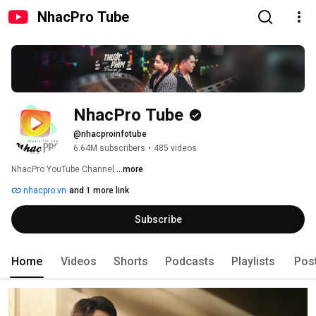
NhacPro Tube
NhacPro Tube
@nhacproinfotube
6.64M subscribers
•
485 videos
NhacPro YouTube Channel 
...more
nhacpro.vn
and 1 more link
Subscribe
Home
Videos
Shorts
Podcasts
Playlists
Pos