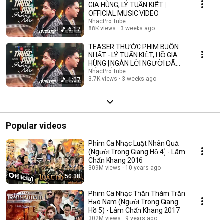
GIA HÙNG, LÝ TUẤN KIỆT |
OFFICIAL MUSIC VIDEO
NhacPro Tube
88K views
3 weeks ago
6:17
TEASER THƯỚC PHIM BUỒN
NHẤT - LÝ TUẤN KIỆT, HỒ GIA
HÙNG | NGÀN LỜI NGƯỜI ĐÃ
NÓI KHÔNG SAI ....
NhacPro Tube
3.7K views
3 weeks ago
1:07
Popular videos
Phim Ca Nhạc Luật Nhân Quả
(Người Trong Giang Hồ 4) - Lâm
Chấn Khang 2016
309M views
10 years ago
50:38
Phim Ca Nhạc Thần Thám Trần
Hạo Nam (Người Trong Giang
Hồ 5) - Lâm Chấn Khang 2017
302M views
9 years ago