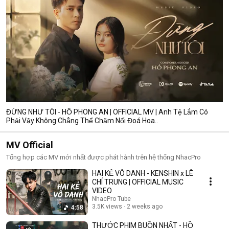
ĐỪNG NHƯ TÔI - HỒ PHONG AN | OFFICIAL MV | Anh Tệ Lắm Có
Phải Vậy Không Chẳng Thể Chăm Nổi Đoá Hoa..
MV Official
Tổng hợp các MV mới nhất được phát hành trên hệ thống NhacPro
HAI KẺ VÔ DANH - KENSHIN x LÊ
CHÍ TRUNG | OFFICIAL MUSIC
VIDEO
NhacPro Tube
3.5K views
2 weeks ago
4:58
THƯỚC PHIM BUỒN NHẤT - HỒ