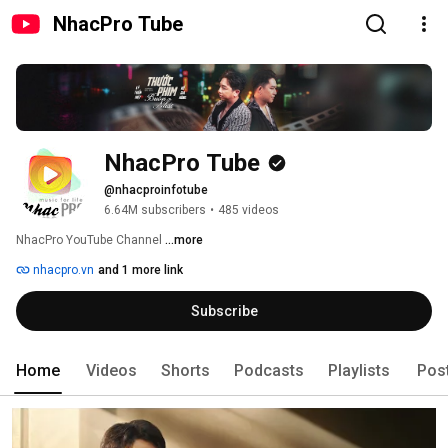
NhacPro Tube
NhacPro Tube
@nhacproinfotube
6.64M subscribers
•
485 videos
NhacPro YouTube Channel 
...more
nhacpro.vn
and 1 more link
Subscribe
Home
Videos
Shorts
Podcasts
Playlists
Pos