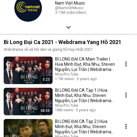
Nam Việt Music
@NamViệtMusic
3.73M subscribers
Bi Long Đại Ca 2021 - Webdrama Yang Hồ 2021
Webdrama về xã hội đen và giang hồ hay nhất 2021
BI LONG ĐẠI CA Main Trailer |
Hứa Minh Đạt, Khả Như, Steven
Nguyễn, Lợi Trần | Webdrama
Yang Hồ 2021
NhacPro Tube
1.7M views
5 years ago
3:23
BI LONG ĐẠI CA Tập 1 | Hứa
Minh Đạt, Khả Như, Steven
Nguyễn, Lợi Trần | Webdrama
Yang Hồ 2021
NhacPro Tube
18M views
5 years ago
38:55
BI LONG ĐẠI CA Tập 2 | Hứa
Minh Đạt, Khả Như, Steven
Nguyễn, Lợi Trần | Webdrama
Yang Hồ 2021
NhacPro Tube