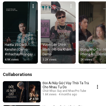
Hai Kẻ Vô Danh - 
Vươn Lên Chính 
Kenshin | Demo 
Mình - Hồ Gia Khánh 
Đừng Như Tôi - Hồ
#nhachaymoingay 
Demo
Phong An | Dem
#tamtrang
4.9K views
3.2K views
2K views
Collaborations
Đời Ai Nấy Giữ | Vậy Thôi Ta Trả
Cho Nhau Tự Do
Chút Nhạc Suy and NhacPro Tube
1.6K views
4 months ago
4:50