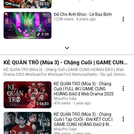
56:53
Để Cho Anh Khóc - Lê Bảo Bình
122M views
8 years ago
5:39
KẺ QUẢN TRÒ (Mùa 3) - Chặng Cuối | GAME CUNG
HOÀNG ĐẠO | Web Drama 2025
KẺ QUẢN TRÒ (Mùa 3) - Chặng Cuối | GAME CUNG HOÀNG ĐẠO | Web
Drama 2025 #KeQuanTro #KeQuanTro3 #simonphantv - Tác giả: Simon
Phan - Diễn viên: Simon Phan, Bnat, Huỳnh Nhựt, Bảo Ngân, Út Tâm, Trúc,
KẺ QUẢN TRÒ (Mùa 3) - Chặng
Khánh Duy ► Một trò chơi kỳ lạ, với mức thưởng tiền tỷ. Một trò chơi
mang hơi hướng của show truyền hình thực tế, nhưng dần trở nên đen tối
Cuối | FULL 4K | GAME CUNG
hơn quà từng vòng. Ai sẽ là người chiến thắng cuối cùng?. Mục đích của
HOÀNG ĐẠO || Web Drama 2025
KẺ QUẢN TRÒ là gì?. Và gương mặt đằng sau chiếc mặt nạ. Tất cả sẽ tiết
NhacPro Tube
lộ trong seri web drama KẺ QUẢN TRÒ (Mùa 3) Simon Phan _ Anh trai
47K views
1 year ago
2:56:33
Simon Huỳnh Nhựt _ Diễn viên Huỳnh Nhựt Bnat _ Ca sĩ Bnat Bảo Ngân _
Cô giáo Bảo Ngân Trúc _ TikToker Trúc Khánh Duy _ Nghệ sĩ Khánh Duy
KẺ QUẢN TRÒ (Mùa 3) - Chặng
Simon Phan _ Em trai Cá Hồi
Cuối | Tập CUỐI - ĐẠI KẾT CỤC |
GAME CUNG HOÀNG ĐẠO || Web
Drama 2025
NhacPro Tube
38K views
1 year ago