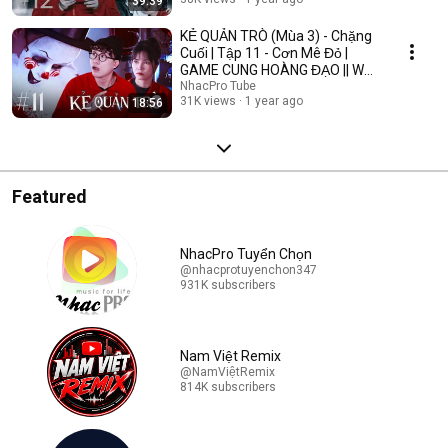
39:39
KẺ QUẢN TRÒ (Mùa 3) - Chặng
Cuối | Tập 11 - Cơn Mê Đỏ |
GAME CUNG HOÀNG ĐẠO || Web
Drama 2025
NhacPro Tube
31K views
1 year ago
18:56
Featured
NhacPro Tuyển Chọn
@nhacprotuyenchon347
931K subscribers
Nam Việt Remix
@NamViệtRemix
814K subscribers