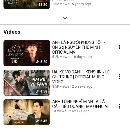
15M views
5 years ago
43:20
Videos
ANH LÀ NGƯỜI KHÔNG TỐT -
ONIS x NGUYỄN THẾ MINH |
OFFICIAL MV
5.2K views
10 days ago
5:20
HAI KẺ VÔ DANH - KENSHIN x LÊ
CHÍ TRUNG | OFFICIAL MUSIC
VIDEO
3.5K views
2 weeks ago
4:58
ANH TỪNG NGHĨ MÌNH LÀ TẤT
CẢ - TIÊU QUANG | MV OFFICIAL
1K views
2 weeks ago
5:45