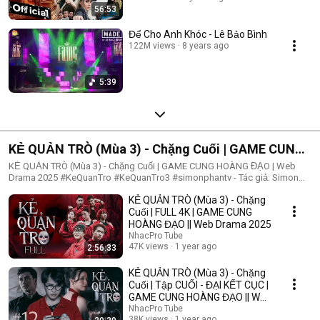
56:53
Để Cho Anh Khóc - Lê Bảo Bình
122M views
8 years ago
5:39
KẺ QUẢN TRÒ (Mùa 3) - Chặng Cuối | GAME CUNG
HOÀNG ĐẠO | Web Drama 2025
KẺ QUẢN TRÒ (Mùa 3) - Chặng Cuối | GAME CUNG HOÀNG ĐẠO | Web
Drama 2025 #KeQuanTro #KeQuanTro3 #simonphantv - Tác giả: Simon
Phan - Diễn viên: Simon Phan, Bnat, Huỳnh Nhựt, Bảo Ngân, Út Tâm, Trúc,
KẺ QUẢN TRÒ (Mùa 3) - Chặng
Khánh Duy ► Một trò chơi kỳ lạ, với mức thưởng tiền tỷ. Một trò chơi
mang hơi hướng của show truyền hình thực tế, nhưng dần trở nên đen tối
Cuối | FULL 4K | GAME CUNG
hơn quà từng vòng. Ai sẽ là người chiến thắng cuối cùng?. Mục đích của
HOÀNG ĐẠO || Web Drama 2025
KẺ QUẢN TRÒ là gì?. Và gương mặt đằng sau chiếc mặt nạ. Tất cả sẽ tiết
NhacPro Tube
lộ trong seri web drama KẺ QUẢN TRÒ (Mùa 3) Simon Phan _ Anh trai
47K views
1 year ago
2:56:33
Simon Huỳnh Nhựt _ Diễn viên Huỳnh Nhựt Bnat _ Ca sĩ Bnat Bảo Ngân _
Cô giáo Bảo Ngân Trúc _ TikToker Trúc Khánh Duy _ Nghệ sĩ Khánh Duy
KẺ QUẢN TRÒ (Mùa 3) - Chặng
Simon Phan _ Em trai Cá Hồi
Cuối | Tập CUỐI - ĐẠI KẾT CỤC |
GAME CUNG HOÀNG ĐẠO || Web
Drama 2025
NhacPro Tube
38K views
1 year ago