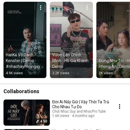
Hai Kẻ Vô Danh - 
Vươn Lên Chính 
Kenshin | Demo 
Mình - Hồ Gia Khánh 
Đừng Như Tôi - Hồ
#nhachaymoingay 
Demo
Phong An | Dem
#tamtrang
4.9K views
3.2K views
2K views
Collaborations
Đời Ai Nấy Giữ | Vậy Thôi Ta Trả
Cho Nhau Tự Do
Chút Nhạc Suy and NhacPro Tube
1.6K views
4 months ago
4:50