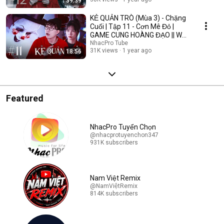
39:39
KẺ QUẢN TRÒ (Mùa 3) - Chặng
Cuối | Tập 11 - Cơn Mê Đỏ |
GAME CUNG HOÀNG ĐẠO || Web
Drama 2025
NhacPro Tube
31K views
1 year ago
18:56
Featured
NhacPro Tuyển Chọn
@nhacprotuyenchon347
931K subscribers
Nam Việt Remix
@NamViệtRemix
814K subscribers