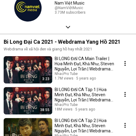
Nam Việt Music
@NamViệtMusic
3.73M subscribers
Bi Long Đại Ca 2021 - Webdrama Yang Hồ 2021
Webdrama về xã hội đen và giang hồ hay nhất 2021
BI LONG ĐẠI CA Main Trailer |
Hứa Minh Đạt, Khả Như, Steven
Nguyễn, Lợi Trần | Webdrama
Yang Hồ 2021
NhacPro Tube
1.7M views
5 years ago
3:23
BI LONG ĐẠI CA Tập 1 | Hứa
Minh Đạt, Khả Như, Steven
Nguyễn, Lợi Trần | Webdrama
Yang Hồ 2021
NhacPro Tube
18M views
5 years ago
38:55
BI LONG ĐẠI CA Tập 2 | Hứa
Minh Đạt, Khả Như, Steven
Nguyễn, Lợi Trần | Webdrama
Yang Hồ 2021
NhacPro Tube