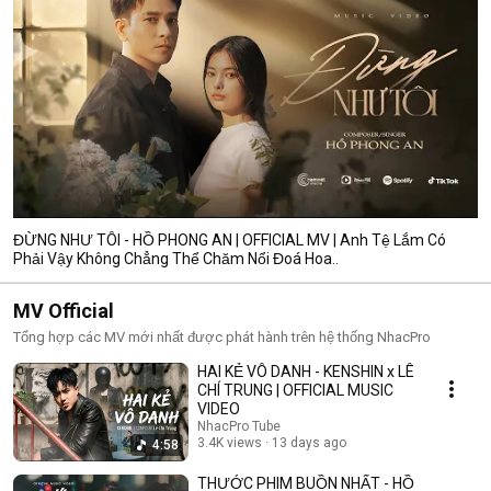
ĐỪNG NHƯ TÔI - HỒ PHONG AN | OFFICIAL MV | Anh Tệ Lắm Có
Phải Vậy Không Chẳng Thể Chăm Nổi Đoá Hoa..
MV Official
Tổng hợp các MV mới nhất được phát hành trên hệ thống NhacPro
HAI KẺ VÔ DANH - KENSHIN x LÊ
CHÍ TRUNG | OFFICIAL MUSIC
VIDEO
NhacPro Tube
3.4K views
13 days ago
4:58
THƯỚC PHIM BUỒN NHẤT - HỒ