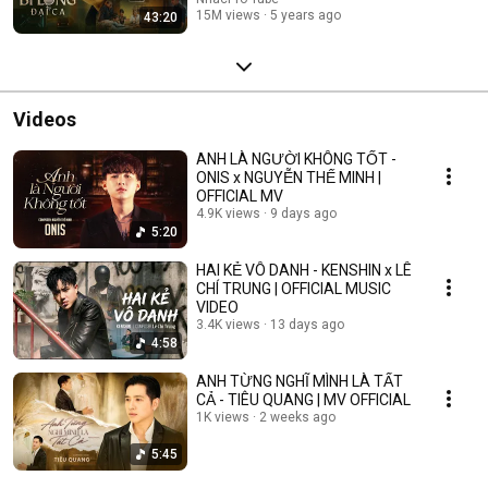
15M views
5 years ago
43:20
Videos
ANH LÀ NGƯỜI KHÔNG TỐT -
ONIS x NGUYỄN THẾ MINH |
OFFICIAL MV
4.9K views
9 days ago
5:20
HAI KẺ VÔ DANH - KENSHIN x LÊ
CHÍ TRUNG | OFFICIAL MUSIC
VIDEO
3.4K views
13 days ago
4:58
ANH TỪNG NGHĨ MÌNH LÀ TẤT
CẢ - TIÊU QUANG | MV OFFICIAL
1K views
2 weeks ago
5:45