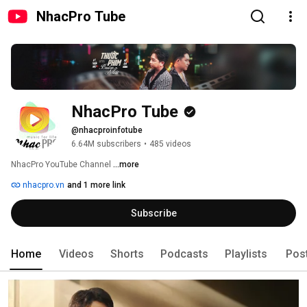
NhacPro Tube
NhacPro Tube
@nhacproinfotube
6.64M subscribers
•
485 videos
NhacPro YouTube Channel 
...more
nhacpro.vn
and 1 more link
Subscribe
Home
Videos
Shorts
Podcasts
Playlists
Pos