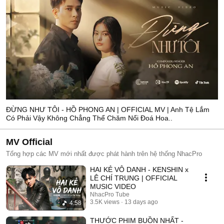
ĐỪNG NHƯ TÔI - HỒ PHONG AN | OFFICIAL MV | Anh Tệ Lắm
Có Phải Vậy Không Chẳng Thể Chăm Nổi Đoá Hoa..
MV Official
Tổng hợp các MV mới nhất được phát hành trên hệ thống NhacPro
HAI KẺ VÔ DANH - KENSHIN x
LÊ CHÍ TRUNG | OFFICIAL
MUSIC VIDEO
NhacPro Tube
3.5K views
13 days ago
4:58
THƯỚC PHIM BUỒN NHẤT -