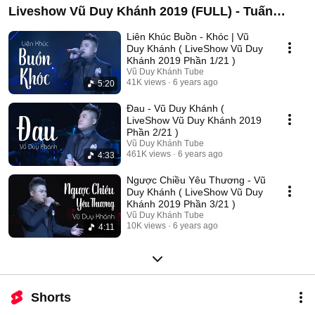
Liveshow Vũ Duy Khánh 2019 (FULL) - Tuấn
Hưng , Đạt G , Dương Hoàng Yến
Liên Khúc Buồn - Khóc | Vũ
Duy Khánh ( LiveShow Vũ Duy
Khánh 2019 Phần 1/21 )
Vũ Duy Khánh Tube
41K views
6 years ago
5:20
Đau - Vũ Duy Khánh (
LiveShow Vũ Duy Khánh 2019
Phần 2/21 )
Vũ Duy Khánh Tube
461K views
6 years ago
4:33
Ngược Chiều Yêu Thương - Vũ
Duy Khánh ( LiveShow Vũ Duy
Khánh 2019 Phần 3/21 )
Vũ Duy Khánh Tube
10K views
6 years ago
4:11
Shorts