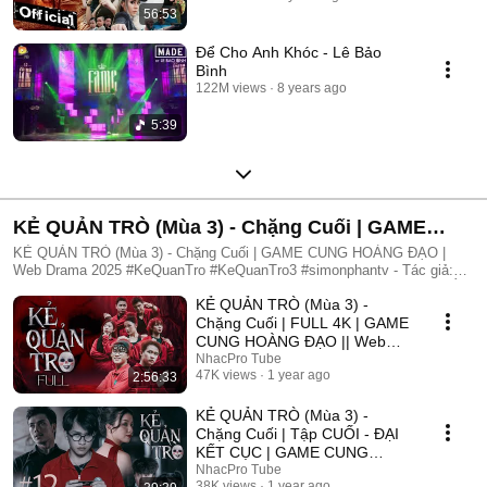
56:53
Để Cho Anh Khóc - Lê Bảo
Bình
122M views
8 years ago
5:39
KẺ QUẢN TRÒ (Mùa 3) - Chặng Cuối | GAME
CUNG HOÀNG ĐẠO | Web Drama 2025
KẺ QUẢN TRÒ (Mùa 3) - Chặng Cuối | GAME CUNG HOÀNG ĐẠO |
Web Drama 2025 #KeQuanTro #KeQuanTro3 #simonphantv - Tác giả:
Simon Phan - Diễn viên: Simon Phan, Bnat, Huỳnh Nhựt, Bảo Ngân, Út
KẺ QUẢN TRÒ (Mùa 3) -
Tâm, Trúc, Khánh Duy ► Một trò chơi kỳ lạ, với mức thưởng tiền tỷ.
Một trò chơi mang hơi hướng của show truyền hình thực tế, nhưng dần
Chặng Cuối | FULL 4K | GAME
trở nên đen tối hơn quà từng vòng. Ai sẽ là người chiến thắng cuối
CUNG HOÀNG ĐẠO || Web
cùng?. Mục đích của KẺ QUẢN TRÒ là gì?. Và gương mặt đằng sau
Drama 2025
NhacPro Tube
chiếc mặt nạ. Tất cả sẽ tiết lộ trong seri web drama KẺ QUẢN TRÒ
47K views
1 year ago
2:56:33
(Mùa 3) Simon Phan _ Anh trai Simon Huỳnh Nhựt _ Diễn viên Huỳnh
Nhựt Bnat _ Ca sĩ Bnat Bảo Ngân _ Cô giáo Bảo Ngân Trúc _ TikToker
KẺ QUẢN TRÒ (Mùa 3) -
Trúc Khánh Duy _ Nghệ sĩ Khánh Duy Simon Phan _ Em trai Cá Hồi
Chặng Cuối | Tập CUỐI - ĐẠI
KẾT CỤC | GAME CUNG
HOÀNG ĐẠO || Web Drama
NhacPro Tube
38K views
1 year ago