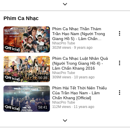
Phim Ca Nhạc
Phim Ca Nhạc Thần Thám
Trần Hạo Nam (Người Trong
Giang Hồ 5) - Lâm Chấn
Khang 2017
NhacPro Tube
302M views
9 years ago
56:53
Phim Ca Nhạc Luật Nhân Quả
(Người Trong Giang Hồ 4) -
Lâm Chấn Khang 2016
NhacPro Tube
309M views
10 years ago
50:38
Phim Hài Tết Thời Niên Thiếu
Của Trần Hạo Nam - Lâm
Chấn Khang [Official]
NhacPro Tube
112M views
11 years ago
58:41