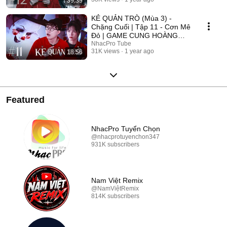
39:39
2025
KẺ QUẢN TRÒ (Mùa 3) -
Chặng Cuối | Tập 11 - Cơn Mê
Đỏ | GAME CUNG HOÀNG
ĐẠO || Web Drama 2025
NhacPro Tube
31K views
1 year ago
18:56
Featured
NhacPro Tuyển Chọn
@nhacprotuyenchon347
931K subscribers
Nam Việt Remix
@NamViệtRemix
814K subscribers