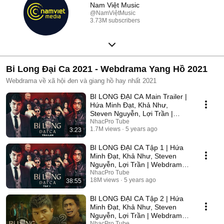
Nam Việt Music
@NamViệtMusic
3.73M subscribers
Bi Long Đại Ca 2021 - Webdrama Yang Hồ 2021
Webdrama về xã hội đen và giang hồ hay nhất 2021
BI LONG ĐẠI CA Main Trailer |
Hứa Minh Đạt, Khả Như,
Steven Nguyễn, Lợi Trần |
Webdrama Yang Hồ 2021
NhacPro Tube
1.7M views
5 years ago
3:23
BI LONG ĐẠI CA Tập 1 | Hứa
Minh Đạt, Khả Như, Steven
Nguyễn, Lợi Trần | Webdrama
Yang Hồ 2021
NhacPro Tube
18M views
5 years ago
38:55
BI LONG ĐẠI CA Tập 2 | Hứa
Minh Đạt, Khả Như, Steven
Nguyễn, Lợi Trần | Webdrama
Yang Hồ 2021
NhacPro Tube