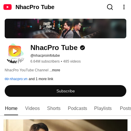
NhacPro Tube
NhacPro Tube
@nhacproinfotube
6.64M subscribers
•
485 videos
NhacPro YouTube Channel 
...more
nhacpro.vn
and 1 more link
Subscribe
Home
Videos
Shorts
Podcasts
Playlists
Post