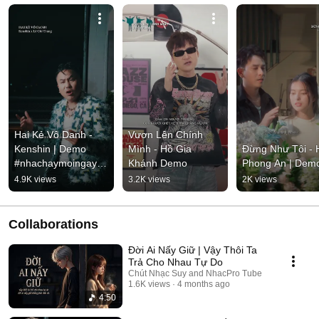
Hai Kẻ Vô Danh - 
Vươn Lên Chính 
Kenshin | Demo 
Mình - Hồ Gia 
Đừng Như Tôi - H
#nhachaymoingay 
Khánh Demo
Phong An | Dem
#tamtrang
4.9K views
3.2K views
2K views
Collaborations
Đời Ai Nấy Giữ | Vậy Thôi Ta
Trả Cho Nhau Tự Do
Chút Nhạc Suy and NhacPro Tube
1.6K views
4 months ago
4:50