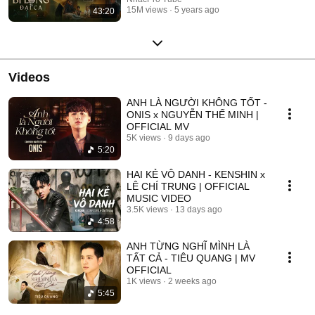
15M views
5 years ago
43:20
Videos
ANH LÀ NGƯỜI KHÔNG TỐT -
ONIS x NGUYỄN THẾ MINH |
OFFICIAL MV
5K views
9 days ago
5:20
HAI KẺ VÔ DANH - KENSHIN x
LÊ CHÍ TRUNG | OFFICIAL
MUSIC VIDEO
3.5K views
13 days ago
4:58
ANH TỪNG NGHĨ MÌNH LÀ
TẤT CẢ - TIÊU QUANG | MV
OFFICIAL
1K views
2 weeks ago
5:45