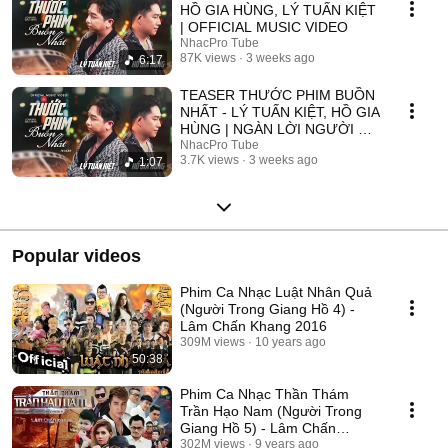
HỒ GIA HÙNG, LÝ TUẤN KIỆT
| OFFICIAL MUSIC VIDEO
NhacPro Tube
87K views
3 weeks ago
6:17
TEASER THƯỚC PHIM BUỒN
NHẤT - LÝ TUẤN KIỆT, HỒ GIA
HÙNG | NGÀN LỜI NGƯỜI ĐÃ
NÓI KHÔNG SAI ....
NhacPro Tube
3.7K views
3 weeks ago
1:07
Popular videos
Phim Ca Nhạc Luật Nhân Quả
(Người Trong Giang Hồ 4) -
Lâm Chấn Khang 2016
309M views
10 years ago
50:38
Phim Ca Nhạc Thần Thám
Trần Hạo Nam (Người Trong
Giang Hồ 5) - Lâm Chấn
Khang 2017
302M views
9 years ago