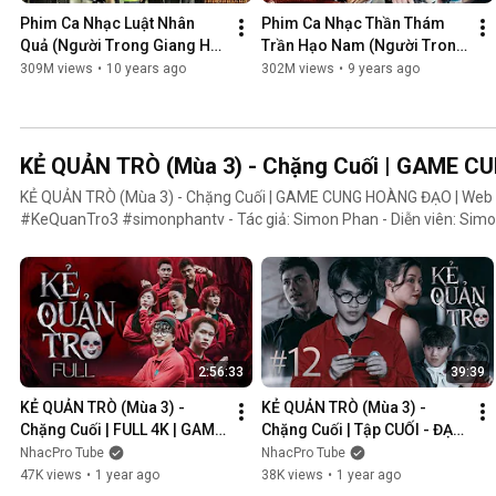
Phim Ca Nhạc Luật Nhân 
Phim Ca Nhạc Thần Thám 
Quả (Người Trong Giang Hồ 
Trần Hạo Nam (Người Trong 
4) - Lâm Chấn Khang 2016
Giang Hồ 5) - Lâm Chấn 
309M views
•
10 years ago
302M views
•
9 years ago
Khang 2017
KẺ QUẢN TRÒ (Mùa 3) - Chặng Cuối | GAME 
KẺ QUẢN TRÒ (Mùa 3) - Chặng Cuối | GAME CUNG HOÀNG ĐẠO | We
#KeQuanTro3 #simonphantv - Tác giả: Simon Phan - Diễn viên: Simon Phan, Bnat, Huỳnh Nhựt,
Bảo Ngân, Út Tâm, Trúc, Khánh Duy ► Một trò chơi kỳ lạ, với mức thưởng tiền tỷ. Một trò chơi mang
hơi hướng của show truyền hình thực tế, nhưng dần trở nên đen tối hơ
người chiến thắng cuối cùng?. Mục đích của KẺ QUẢN TRÒ là gì?. Và
mặt nạ. Tất cả sẽ tiết lộ trong seri web drama KẺ QUẢN TRÒ (Mùa 3
Huỳnh Nhựt _ Diễn viên Huỳnh Nhựt Bnat _ Ca sĩ Bnat Bảo Ngân _ Cô
TikToker Trúc Khánh Duy _ Nghệ sĩ Khánh Duy Simon Phan _ Em trai 
2:56:33
39:39
KẺ QUẢN TRÒ (Mùa 3) - 
KẺ QUẢN TRÒ (Mùa 3) - 
Chặng Cuối | FULL 4K | GAME 
Chặng Cuối | Tập CUỐI - ĐẠI 
CUNG HOÀNG ĐẠO || Web 
KẾT CỤC | GAME CUNG 
NhacPro Tube
NhacPro Tube
Drama 2025
HOÀNG ĐẠO || Web Drama 
47K views
•
1 year ago
38K views
•
1 year ago