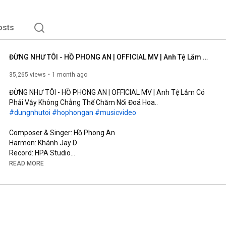
osts
ĐỪNG NHƯ TÔI - HỒ PHONG AN | OFFICIAL MV | Anh Tệ Lắm Có Phải Vậy Không Chẳng Thể Chăm Nổi Đoá Hoa..
35,265 views
1 month ago
ĐỪNG NHƯ TÔI - HỒ PHONG AN | OFFICIAL MV | Anh Tệ Lắm Có 
#dungnhutoi
#hophongan
#musicvideo
Composer & Singer: Hồ Phong An

Harmon: Khánh Jay D

Record: HPA Studio

Mix Master & Background Vocal: Đinh Hoàng Quốc

READ MORE
Music Production Manager: Đỗ Trọng Tâm

Screenwriter: Võ Thị Bích Trâm

Cam Operator: Kun, TuFu

AD: Rin

AC: Đức Nguyễn (#11)

Runner: Phong Phạm
