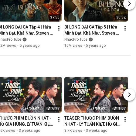
37:55
36:32
BI LONG ĐẠI CA Tập 4 | Hứa 
BI LONG ĐẠI CA Tập 5 | Hứa 
Minh Đạt, Khả Như, Steven 
Minh Đạt, Khả Như, Steven 
Nguyễn, Lợi Trần | 
Nguyễn, Lợi Trần | 
NhacPro Tube
NhacPro Tube
Webdrama Yang Hồ 2021
Webdrama Yang Hồ 2021
12M views
•
5 years ago
10M views
•
5 years ago
6:17
1:07
THƯỚC PHIM BUỒN NHẤT - 
TEASER THƯỚC PHIM BUỒN 
HỒ GIA HÙNG, LÝ TUẤN KIỆT | 
NHẤT - LÝ TUẤN KIỆT, HỒ GIA 
OFFICIAL MUSIC VIDEO
HÙNG | NGÀN LỜI NGƯỜI ĐÃ 
86K views
•
3 weeks ago
3.7K views
•
3 weeks ago