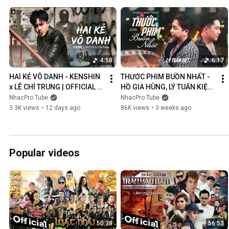
4:58
6:17
HAI KẺ VÔ DANH - KENSHIN 
THƯỚC PHIM BUỒN NHẤT - 
x LÊ CHÍ TRUNG | OFFICIAL 
HỒ GIA HÙNG, LÝ TUẤN KIỆT | 
MUSIC VIDEO
OFFICIAL MUSIC VIDEO
NhacPro Tube
NhacPro Tube
3.3K views
•
12 days ago
86K views
•
3 weeks ago
Popular videos
50:38
56:53