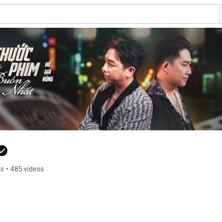
rs
•
485 videos