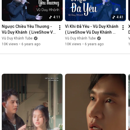
4:11
4:41
Ngược Chiều Yêu Thương - 
Vì Khi Đã Yêu - Vũ Duy Khánh  
Vũ Duy Khánh  ( LiveShow Vũ 
( LiveShow Vũ Duy Khánh 
Duy Khánh 2019 Phần 3/21 )
2019 Phần 4/21 )
Vũ Duy Khánh Tube
Vũ Duy Khánh Tube
10K views
•
6 years ago
10K views
•
6 years ago