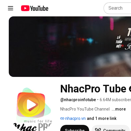
NhacPro Tube
@nhacproinfotube
•
6.64M subscribe
NhacPro YouTube Channel 
...more
nhacpro.vn
and 1 more link
Subscribe
Community