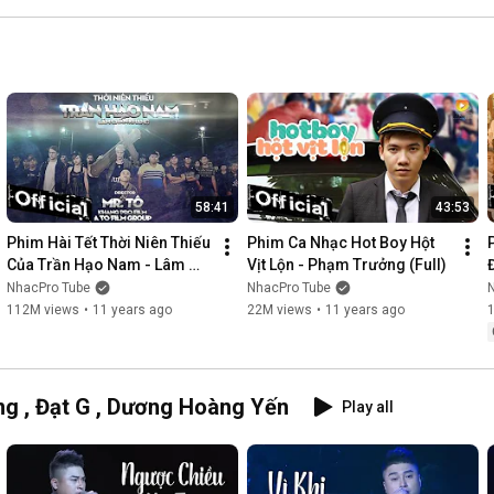
58:41
43:53
Phim Hài Tết Thời Niên Thiếu 
Phim Ca Nhạc Hot Boy Hột 
Của Trần Hạo Nam - Lâm 
Vịt Lộn - Phạm Trưởng (Full)
Chấn Khang [Official]
NhacPro Tube
NhacPro Tube
112M views
•
11 years ago
22M views
•
11 years ago
g , Đạt G , Dương Hoàng Yến
Play all