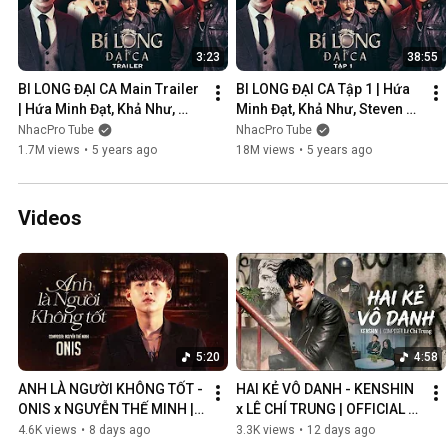
3:23
38:55
BI LONG ĐẠI CA Main Trailer 
BI LONG ĐẠI CA Tập 1 | Hứa 
| Hứa Minh Đạt, Khả Như, 
Minh Đạt, Khả Như, Steven 
Steven Nguyễn, Lợi Trần | 
Nguyễn, Lợi Trần | 
NhacPro Tube
NhacPro Tube
Webdrama Yang Hồ 2021
Webdrama Yang Hồ 2021
1.7M views
•
5 years ago
18M views
•
5 years ago
Videos
5:20
4:58
ANH LÀ NGƯỜI KHÔNG TỐT - 
HAI KẺ VÔ DANH - KENSHIN 
ONIS x NGUYỄN THẾ MINH | 
x LÊ CHÍ TRUNG | OFFICIAL 
OFFICIAL MV
MUSIC VIDEO
4.6K views
•
8 days ago
3.3K views
•
12 days ago