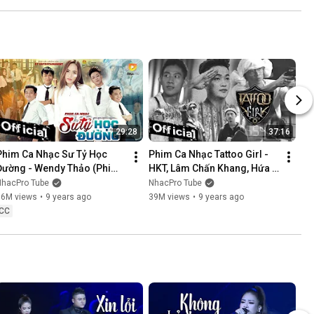
NÓI KHÔNG SAI ....
29:28
37:16
Phim Ca Nhạc Sư Tỷ Học 
Phim Ca Nhạc Tattoo Girl - 
Đường - Wendy Thảo (Phim 
HKT, Lâm Chấn Khang, Hứa 
Ca Nhạc Hay Nhất 2017)
Minh Đạt, Thanh Tân
NhacPro Tube
NhacPro Tube
16M views
•
9 years ago
39M views
•
9 years ago
CC