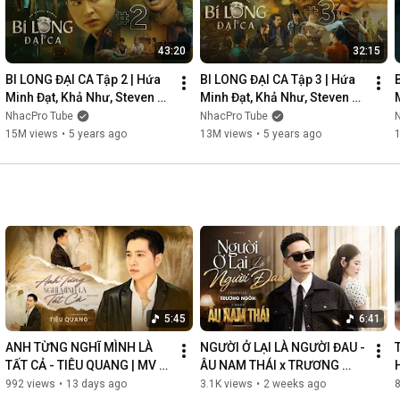
43:20
32:15
BI LONG ĐẠI CA Tập 2 | Hứa 
BI LONG ĐẠI CA Tập 3 | Hứa 
Minh Đạt, Khả Như, Steven 
Minh Đạt, Khả Như, Steven 
Nguyễn, Lợi Trần | 
Nguyễn, Lợi Trần | 
NhacPro Tube
NhacPro Tube
Webdrama Yang Hồ 2021
Webdrama Yang Hồ 2021
15M views
•
5 years ago
13M views
•
5 years ago
5:45
6:41
ANH TỪNG NGHĨ MÌNH LÀ 
NGƯỜI Ở LẠI LÀ NGƯỜI ĐAU - 
TẤT CẢ - TIÊU QUANG | MV 
ÂU NAM THÁI x TRƯƠNG 
OFFICIAL
NGÔN | MV OFFICIAL
992 views
•
13 days ago
3.1K views
•
2 weeks ago