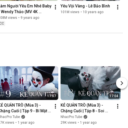
Làm Người Yêu Em Nhé Baby 
Yêu Vội Vàng - Lê Bảo Bình
- Wendy Thảo (MV 4K 
101M views
•
10 years ago
OFFICIAL)
108M views
•
9 years ago
CC
17:57
17:04
KẺ QUẢN TRÒ (Mùa 3) - 
KẺ QUẢN TRÒ (Mùa 3) - 
Chặng Cuối | Tập 9 - Bí Mật 
Chặng Cuối | Tập 8 - Soi 
Mới | GAME CUNG HOÀNG 
Cung | GAME CUNG HOÀNG 
NhacPro Tube
NhacPro Tube
ĐẠO || Web Drama 2025
ĐẠO || Web Drama 2025
27K views
•
1 year ago
29K views
•
1 year ago