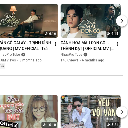
6:16
6:14
VẪN CÔ GÁI ẤY - TRỊNH ĐÌNH 
CÁNH HOA MÀU ĐƠN CÔI - 
QUANG | MV OFFICIAL | Trả 
THÀNH ĐẠT | OFFICIAL MV | 
Lại Em Quá Khứ Đau Lòng 
Anh Nghĩ Chắc Là Ý Trời 
NhacPro Tube
NhacPro Tube
Xin Lỗi Vì Làm Em Khóc
Nhưng Buồn Lắm Người Ơi...
2.8M views
•
3 months ago
140K views
•
6 months ago
CC
10:10
5:21