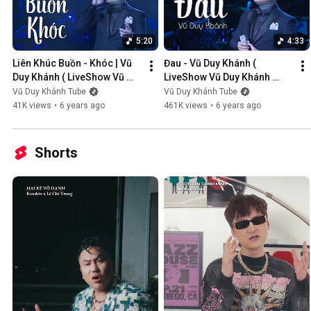
5:20
4:33
Liên Khúc Buồn - Khóc | Vũ 
Đau - Vũ Duy Khánh ( 
Duy Khánh ( LiveShow Vũ 
LiveShow Vũ Duy Khánh 
Duy Khánh 2019 Phần 1/21 )
2019 Phần 2/21 )
Vũ Duy Khánh Tube
Vũ Duy Khánh Tube
41K views
•
6 years ago
461K views
•
6 years ago
Shorts