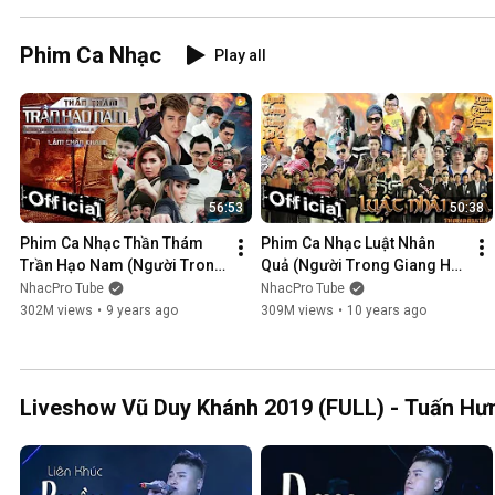
Phim Ca Nhạc
Play all
56:53
50:38
Phim Ca Nhạc Thần Thám 
Phim Ca Nhạc Luật Nhân 
Trần Hạo Nam (Người Trong 
Quả (Người Trong Giang Hồ 
Giang Hồ 5) - Lâm Chấn 
4) - Lâm Chấn Khang 2016
NhacPro Tube
NhacPro Tube
Khang 2017
302M views
•
9 years ago
309M views
•
10 years ago
Liveshow Vũ Duy Khánh 2019 (FULL) - Tuấn Hưn