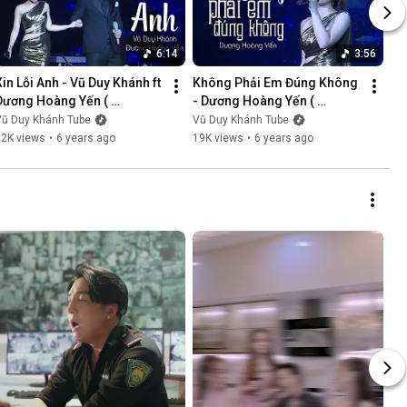
6:14
3:56
Xin Lỗi Anh - Vũ Duy Khánh ft 
Không Phải Em Đúng Không 
Dương Hoàng Yến ( 
- Dương Hoàng Yến ( 
LiveShow Vũ Duy Khánh 
LiveShow Vũ Duy Khánh 
Vũ Duy Khánh Tube
Vũ Duy Khánh Tube
2019 Phần 5/21 )
2019 Phần 6/21 )
12K views
•
6 years ago
19K views
•
6 years ago