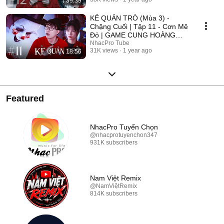
39:39
2025
KẺ QUẢN TRÒ (Mùa 3) -
Chặng Cuối | Tập 11 - Cơn Mê
Đỏ | GAME CUNG HOÀNG
ĐẠO || Web Drama 2025
NhacPro Tube
31K views
1 year ago
18:56
Featured
NhacPro Tuyển Chọn
@nhacprotuyenchon347
931K subscribers
Nam Việt Remix
@NamViệtRemix
814K subscribers