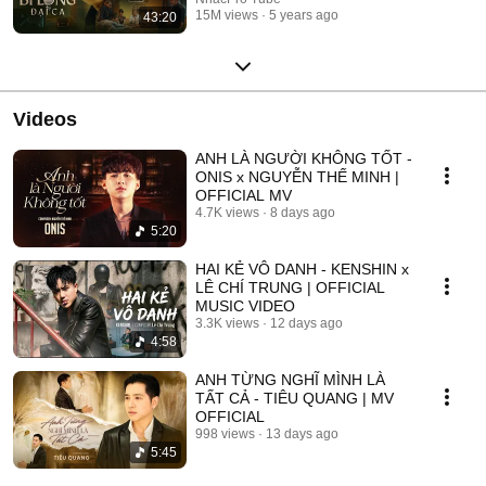
15M views
5 years ago
43:20
Videos
ANH LÀ NGƯỜI KHÔNG TỐT -
ONIS x NGUYỄN THẾ MINH |
OFFICIAL MV
4.7K views
8 days ago
5:20
HAI KẺ VÔ DANH - KENSHIN x
LÊ CHÍ TRUNG | OFFICIAL
MUSIC VIDEO
3.3K views
12 days ago
4:58
ANH TỪNG NGHĨ MÌNH LÀ
TẤT CẢ - TIÊU QUANG | MV
OFFICIAL
998 views
13 days ago
5:45