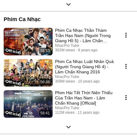
Phim Ca Nhạc
Phim Ca Nhạc Thần Thám
Trần Hạo Nam (Người Trong
Giang Hồ 5) - Lâm Chấn
Khang 2017
NhacPro Tube
302M views
9 years ago
56:53
Phim Ca Nhạc Luật Nhân Quả
(Người Trong Giang Hồ 4) -
Lâm Chấn Khang 2016
NhacPro Tube
309M views
10 years ago
50:38
Phim Hài Tết Thời Niên Thiếu
Của Trần Hạo Nam - Lâm
Chấn Khang [Official]
NhacPro Tube
112M views
11 years ago
58:41