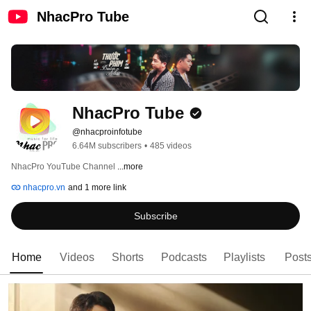
NhacPro Tube
NhacPro Tube
@nhacproinfotube
6.64M subscribers
•
485 videos
NhacPro YouTube Channel 
...more
nhacpro.vn
and 1 more link
Subscribe
Home
Videos
Shorts
Podcasts
Playlists
Post