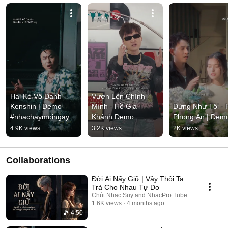
Hai Kẻ Vô Danh - 
Vươn Lên Chính 
Kenshin | Demo 
Mình - Hồ Gia 
Đừng Như Tôi - H
#nhachaymoingay 
Khánh Demo
Phong An | Dem
#tamtrang
4.9K views
3.2K views
2K views
Collaborations
Đời Ai Nấy Giữ | Vậy Thôi Ta
Trả Cho Nhau Tự Do
Chút Nhạc Suy and NhacPro Tube
1.6K views
4 months ago
4:50