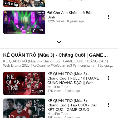
56:53
Để Cho Anh Khóc - Lê Bảo
Bình
122M views
8 years ago
5:39
KẺ QUẢN TRÒ (Mùa 3) - Chặng Cuối | GAME
CUNG HOÀNG ĐẠO | Web Drama 2025
KẺ QUẢN TRÒ (Mùa 3) - Chặng Cuối | GAME CUNG HOÀNG ĐẠO |
Web Drama 2025 #KeQuanTro #KeQuanTro3 #simonphantv - Tác giả:
Simon Phan - Diễn viên: Simon Phan, Bnat, Huỳnh Nhựt, Bảo Ngân, Út
KẺ QUẢN TRÒ (Mùa 3) -
Tâm, Trúc, Khánh Duy ► Một trò chơi kỳ lạ, với mức thưởng tiền tỷ.
Một trò chơi mang hơi hướng của show truyền hình thực tế, nhưng dần
Chặng Cuối | FULL 4K | GAME
trở nên đen tối hơn quà từng vòng. Ai sẽ là người chiến thắng cuối
CUNG HOÀNG ĐẠO || Web
cùng?. Mục đích của KẺ QUẢN TRÒ là gì?. Và gương mặt đằng sau
Drama 2025
NhacPro Tube
chiếc mặt nạ. Tất cả sẽ tiết lộ trong seri web drama KẺ QUẢN TRÒ
47K views
1 year ago
2:56:33
(Mùa 3) Simon Phan _ Anh trai Simon Huỳnh Nhựt _ Diễn viên Huỳnh
Nhựt Bnat _ Ca sĩ Bnat Bảo Ngân _ Cô giáo Bảo Ngân Trúc _ TikToker
KẺ QUẢN TRÒ (Mùa 3) -
Trúc Khánh Duy _ Nghệ sĩ Khánh Duy Simon Phan _ Em trai Cá Hồi
Chặng Cuối | Tập CUỐI - ĐẠI
KẾT CỤC | GAME CUNG
HOÀNG ĐẠO || Web Drama
NhacPro Tube
38K views
1 year ago