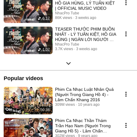
HỒ GIA HÙNG, LÝ TUẤN KIỆT
| OFFICIAL MUSIC VIDEO
NhacPro Tube
86K views
3 weeks ago
6:17
TEASER THƯỚC PHIM BUỒN
NHẤT - LÝ TUẤN KIỆT, HỒ GIA
HÙNG | NGÀN LỜI NGƯỜI ĐÃ
NÓI KHÔNG SAI ....
NhacPro Tube
3.7K views
3 weeks ago
1:07
Popular videos
Phim Ca Nhạc Luật Nhân Quả
(Người Trong Giang Hồ 4) -
Lâm Chấn Khang 2016
309M views
10 years ago
50:38
Phim Ca Nhạc Thần Thám
Trần Hạo Nam (Người Trong
Giang Hồ 5) - Lâm Chấn
Khang 2017
302M views
9 years ago