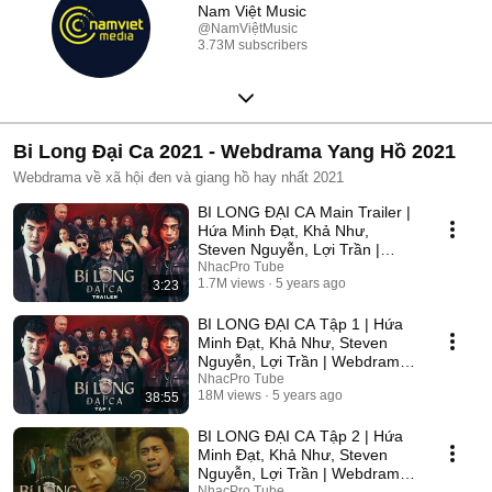
Nam Việt Music
@NamViệtMusic
3.73M subscribers
Bi Long Đại Ca 2021 - Webdrama Yang Hồ 2021
Webdrama về xã hội đen và giang hồ hay nhất 2021
BI LONG ĐẠI CA Main Trailer |
Hứa Minh Đạt, Khả Như,
Steven Nguyễn, Lợi Trần |
Webdrama Yang Hồ 2021
NhacPro Tube
1.7M views
5 years ago
3:23
BI LONG ĐẠI CA Tập 1 | Hứa
Minh Đạt, Khả Như, Steven
Nguyễn, Lợi Trần | Webdrama
Yang Hồ 2021
NhacPro Tube
18M views
5 years ago
38:55
BI LONG ĐẠI CA Tập 2 | Hứa
Minh Đạt, Khả Như, Steven
Nguyễn, Lợi Trần | Webdrama
Yang Hồ 2021
NhacPro Tube