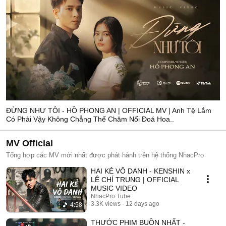
ĐỪNG NHƯ TÔI - HỒ PHONG AN | OFFICIAL MV | Anh Tệ Lắm
Có Phải Vậy Không Chẳng Thể Chăm Nổi Đoá Hoa..
MV Official
Tổng hợp các MV mới nhất được phát hành trên hệ thống NhacPro
HAI KẺ VÔ DANH - KENSHIN x
LÊ CHÍ TRUNG | OFFICIAL
MUSIC VIDEO
NhacPro Tube
3.3K views
12 days ago
4:58
THƯỚC PHIM BUỒN NHẤT -