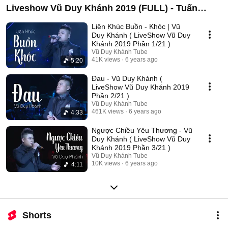
Liveshow Vũ Duy Khánh 2019 (FULL) - Tuấn
Hưng , Đạt G , Dương Hoàng Yến
Liên Khúc Buồn - Khóc | Vũ
Duy Khánh ( LiveShow Vũ Duy
Khánh 2019 Phần 1/21 )
Vũ Duy Khánh Tube
41K views
6 years ago
5:20
Đau - Vũ Duy Khánh (
LiveShow Vũ Duy Khánh 2019
Phần 2/21 )
Vũ Duy Khánh Tube
461K views
6 years ago
4:33
Ngược Chiều Yêu Thương - Vũ
Duy Khánh ( LiveShow Vũ Duy
Khánh 2019 Phần 3/21 )
Vũ Duy Khánh Tube
10K views
6 years ago
4:11
Shorts