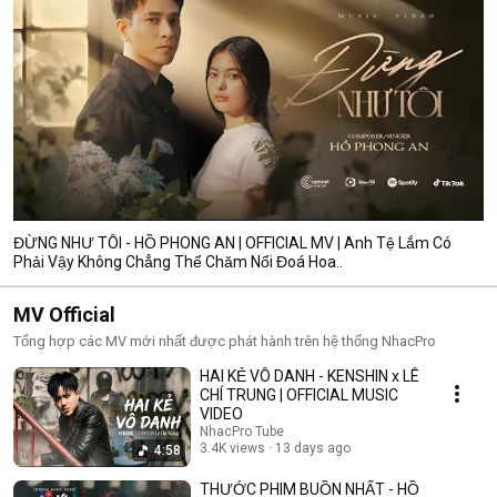
ĐỪNG NHƯ TÔI - HỒ PHONG AN | OFFICIAL MV | Anh Tệ Lắm Có
Phải Vậy Không Chẳng Thể Chăm Nổi Đoá Hoa..
MV Official
Tổng hợp các MV mới nhất được phát hành trên hệ thống NhacPro
HAI KẺ VÔ DANH - KENSHIN x LÊ
CHÍ TRUNG | OFFICIAL MUSIC
VIDEO
NhacPro Tube
3.4K views
13 days ago
4:58
THƯỚC PHIM BUỒN NHẤT - HỒ