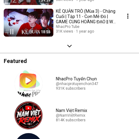
39:39
KẺ QUẢN TRÒ (Mùa 3) - Chặng
Cuối | Tập 11 - Cơn Mê Đỏ |
GAME CUNG HOÀNG ĐẠO || Web
Drama 2025
NhacPro Tube
31K views
1 year ago
18:56
Featured
NhacPro Tuyển Chọn
@nhacprotuyenchon347
931K subscribers
Nam Việt Remix
@NamViệtRemix
814K subscribers