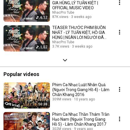
GIA HÙNG, LÝ TUẤN KIỆT |
OFFICIAL MUSIC VIDEO
NhacPro Tube
87K views
3 weeks ago
6:17
TEASER THƯỚC PHIM BUỒN
NHẤT - LÝ TUẤN KIỆT, HỒ GIA
HÙNG | NGÀN LỜI NGƯỜI ĐÃ
NÓI KHÔNG SAI ....
NhacPro Tube
3.7K views
3 weeks ago
1:07
Popular videos
Phim Ca Nhạc Luật Nhân Quả
(Người Trong Giang Hồ 4) - Lâm
Chấn Khang 2016
309M views
10 years ago
50:38
Phim Ca Nhạc Thần Thám Trần
Hạo Nam (Người Trong Giang
Hồ 5) - Lâm Chấn Khang 2017
302M views
9 years ago