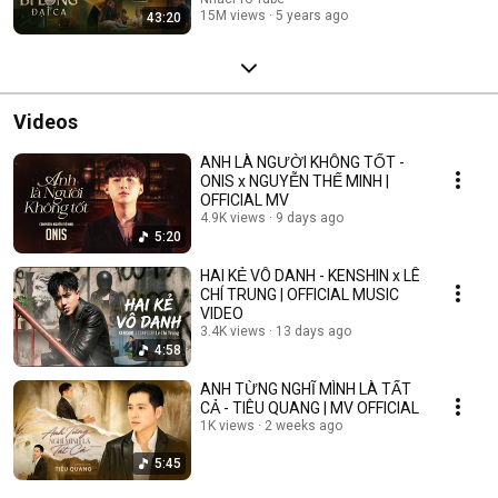
15M views
5 years ago
43:20
Videos
ANH LÀ NGƯỜI KHÔNG TỐT -
ONIS x NGUYỄN THẾ MINH |
OFFICIAL MV
4.9K views
9 days ago
5:20
HAI KẺ VÔ DANH - KENSHIN x LÊ
CHÍ TRUNG | OFFICIAL MUSIC
VIDEO
3.4K views
13 days ago
4:58
ANH TỪNG NGHĨ MÌNH LÀ TẤT
CẢ - TIÊU QUANG | MV OFFICIAL
1K views
2 weeks ago
5:45