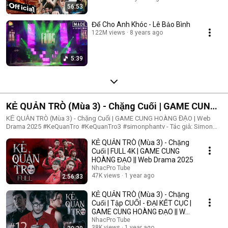
56:53
Để Cho Anh Khóc - Lê Bảo Bình
122M views
8 years ago
5:39
KẺ QUẢN TRÒ (Mùa 3) - Chặng Cuối | GAME CUNG
HOÀNG ĐẠO | Web Drama 2025
KẺ QUẢN TRÒ (Mùa 3) - Chặng Cuối | GAME CUNG HOÀNG ĐẠO | Web
Drama 2025 #KeQuanTro #KeQuanTro3 #simonphantv - Tác giả: Simon
Phan - Diễn viên: Simon Phan, Bnat, Huỳnh Nhựt, Bảo Ngân, Út Tâm, Trúc,
KẺ QUẢN TRÒ (Mùa 3) - Chặng
Khánh Duy ► Một trò chơi kỳ lạ, với mức thưởng tiền tỷ. Một trò chơi
mang hơi hướng của show truyền hình thực tế, nhưng dần trở nên đen tối
Cuối | FULL 4K | GAME CUNG
hơn quà từng vòng. Ai sẽ là người chiến thắng cuối cùng?. Mục đích của
HOÀNG ĐẠO || Web Drama 2025
KẺ QUẢN TRÒ là gì?. Và gương mặt đằng sau chiếc mặt nạ. Tất cả sẽ tiết
NhacPro Tube
lộ trong seri web drama KẺ QUẢN TRÒ (Mùa 3) Simon Phan _ Anh trai
47K views
1 year ago
2:56:33
Simon Huỳnh Nhựt _ Diễn viên Huỳnh Nhựt Bnat _ Ca sĩ Bnat Bảo Ngân _
Cô giáo Bảo Ngân Trúc _ TikToker Trúc Khánh Duy _ Nghệ sĩ Khánh Duy
KẺ QUẢN TRÒ (Mùa 3) - Chặng
Simon Phan _ Em trai Cá Hồi
Cuối | Tập CUỐI - ĐẠI KẾT CỤC |
GAME CUNG HOÀNG ĐẠO || Web
Drama 2025
NhacPro Tube
38K views
1 year ago