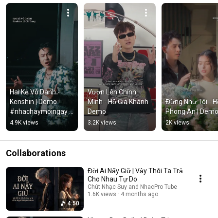
Hai Kẻ Vô Danh - 
Vươn Lên Chính 
Kenshin | Demo 
Mình - Hồ Gia Khánh 
Đừng Như Tôi - Hồ
#nhachaymoingay 
Demo
Phong An | Dem
#tamtrang
4.9K views
3.2K views
2K views
Collaborations
Đời Ai Nấy Giữ | Vậy Thôi Ta Trả
Cho Nhau Tự Do
Chút Nhạc Suy and NhacPro Tube
1.6K views
4 months ago
4:50