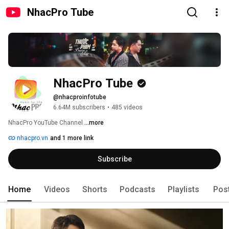
NhacPro Tube
NhacPro Tube
@nhacproinfotube
6.64M subscribers
•
485 videos
NhacPro YouTube Channel 
...more
nhacpro.vn
and 1 more link
Subscribe
Home
Videos
Shorts
Podcasts
Playlists
Pos