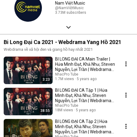
Nam Việt Music
@NamViệtMusic
3.73M subscribers
Bi Long Đại Ca 2021 - Webdrama Yang Hồ 2021
Webdrama về xã hội đen và giang hồ hay nhất 2021
BI LONG ĐẠI CA Main Trailer |
Hứa Minh Đạt, Khả Như, Steven
Nguyễn, Lợi Trần | Webdrama
Yang Hồ 2021
NhacPro Tube
1.7M views
5 years ago
3:23
BI LONG ĐẠI CA Tập 1 | Hứa
Minh Đạt, Khả Như, Steven
Nguyễn, Lợi Trần | Webdrama
Yang Hồ 2021
NhacPro Tube
18M views
5 years ago
38:55
BI LONG ĐẠI CA Tập 2 | Hứa
Minh Đạt, Khả Như, Steven
Nguyễn, Lợi Trần | Webdrama
Yang Hồ 2021
NhacPro Tube