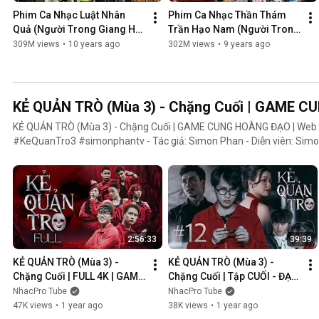
Phim Ca Nhạc Luật Nhân 
Phim Ca Nhạc Thần Thám 
Quả (Người Trong Giang Hồ 
Trần Hạo Nam (Người Trong 
4) - Lâm Chấn Khang 2016
Giang Hồ 5) - Lâm Chấn 
309M views
•
10 years ago
302M views
•
9 years ago
Khang 2017
KẺ QUẢN TRÒ (Mùa 3) - Chặng Cuối | GAME 
KẺ QUẢN TRÒ (Mùa 3) - Chặng Cuối | GAME CUNG HOÀNG ĐẠO | We
#KeQuanTro3 #simonphantv - Tác giả: Simon Phan - Diễn viên: Simon Phan, Bnat, Huỳnh Nhựt,
Bảo Ngân, Út Tâm, Trúc, Khánh Duy ► Một trò chơi kỳ lạ, với mức thưởng tiền tỷ. Một trò chơi mang
hơi hướng của show truyền hình thực tế, nhưng dần trở nên đen tối hơ
người chiến thắng cuối cùng?. Mục đích của KẺ QUẢN TRÒ là gì?. Và
mặt nạ. Tất cả sẽ tiết lộ trong seri web drama KẺ QUẢN TRÒ (Mùa 3
Huỳnh Nhựt _ Diễn viên Huỳnh Nhựt Bnat _ Ca sĩ Bnat Bảo Ngân _ Cô
TikToker Trúc Khánh Duy _ Nghệ sĩ Khánh Duy Simon Phan _ Em trai 
2:56:33
39:39
KẺ QUẢN TRÒ (Mùa 3) - 
KẺ QUẢN TRÒ (Mùa 3) - 
Chặng Cuối | FULL 4K | GAME 
Chặng Cuối | Tập CUỐI - ĐẠI 
CUNG HOÀNG ĐẠO || Web 
KẾT CỤC | GAME CUNG 
NhacPro Tube
NhacPro Tube
Drama 2025
HOÀNG ĐẠO || Web Drama 
47K views
•
1 year ago
38K views
•
1 year ago