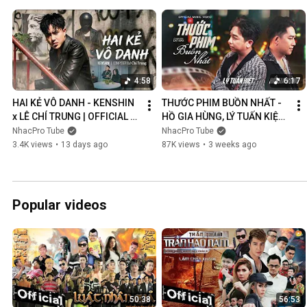
4:58
6:17
HAI KẺ VÔ DANH - KENSHIN 
THƯỚC PHIM BUỒN NHẤT - 
x LÊ CHÍ TRUNG | OFFICIAL 
HỒ GIA HÙNG, LÝ TUẤN KIỆT | 
MUSIC VIDEO
OFFICIAL MUSIC VIDEO
NhacPro Tube
NhacPro Tube
3.4K views
•
13 days ago
87K views
•
3 weeks ago
Popular videos
50:38
56:53