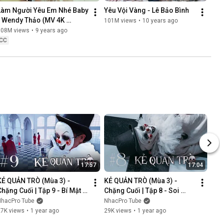
Làm Người Yêu Em Nhé Baby 
Yêu Vội Vàng - Lê Bảo Bình
- Wendy Thảo (MV 4K 
101M views
•
10 years ago
OFFICIAL)
108M views
•
9 years ago
CC
17:57
17:04
KẺ QUẢN TRÒ (Mùa 3) - 
KẺ QUẢN TRÒ (Mùa 3) - 
Chặng Cuối | Tập 9 - Bí Mật 
Chặng Cuối | Tập 8 - Soi 
Mới | GAME CUNG HOÀNG 
Cung | GAME CUNG HOÀNG 
NhacPro Tube
NhacPro Tube
ĐẠO || Web Drama 2025
ĐẠO || Web Drama 2025
27K views
•
1 year ago
29K views
•
1 year ago