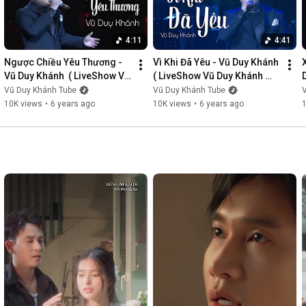
4:11
4:41
Ngược Chiều Yêu Thương - 
Vì Khi Đã Yêu - Vũ Duy Khánh  
Vũ Duy Khánh  ( LiveShow Vũ 
( LiveShow Vũ Duy Khánh 
Duy Khánh 2019 Phần 3/21 )
2019 Phần 4/21 )
Vũ Duy Khánh Tube
Vũ Duy Khánh Tube
10K views
•
6 years ago
10K views
•
6 years ago