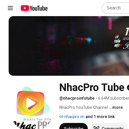
NhacPro Tube
@nhacproinfotube
•
6.64M subscribe
NhacPro YouTube Channel 
...more
nhacpro.vn
and 1 more link
Subscribe
Community