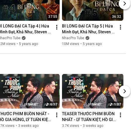
37:55
36:32
BI LONG ĐẠI CA Tập 4 | Hứa 
BI LONG ĐẠI CA Tập 5 | Hứa 
Minh Đạt, Khả Như, Steven 
Minh Đạt, Khả Như, Steven 
Nguyễn, Lợi Trần | 
Nguyễn, Lợi Trần | 
NhacPro Tube
NhacPro Tube
Webdrama Yang Hồ 2021
Webdrama Yang Hồ 2021
12M views
•
5 years ago
10M views
•
5 years ago
6:17
1:07
THƯỚC PHIM BUỒN NHẤT - 
TEASER THƯỚC PHIM BUỒN 
HỒ GIA HÙNG, LÝ TUẤN KIỆT | 
NHẤT - LÝ TUẤN KIỆT, HỒ GIA 
OFFICIAL MUSIC VIDEO
HÙNG | NGÀN LỜI NGƯỜI ĐÃ 
87K views
•
3 weeks ago
3.7K views
•
3 weeks ago