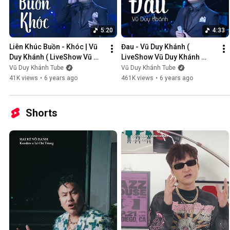
5:20
4:33
Liên Khúc Buồn - Khóc | Vũ 
Đau - Vũ Duy Khánh ( 
Duy Khánh ( LiveShow Vũ 
LiveShow Vũ Duy Khánh 
Duy Khánh 2019 Phần 1/21 )
2019 Phần 2/21 )
Vũ Duy Khánh Tube
Vũ Duy Khánh Tube
41K views
•
6 years ago
461K views
•
6 years ago
Shorts