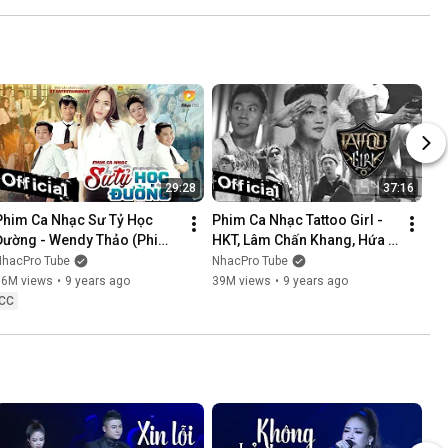
NÓI KHÔNG SAI ....
29:28
37:16
Phim Ca Nhạc Sư Tỷ Học 
Phim Ca Nhạc Tattoo Girl - 
Đường - Wendy Thảo (Phim 
HKT, Lâm Chấn Khang, Hứa 
Ca Nhạc Hay Nhất 2017)
Minh Đạt, Thanh Tân
NhacPro Tube
NhacPro Tube
16M views
•
9 years ago
39M views
•
9 years ago
CC