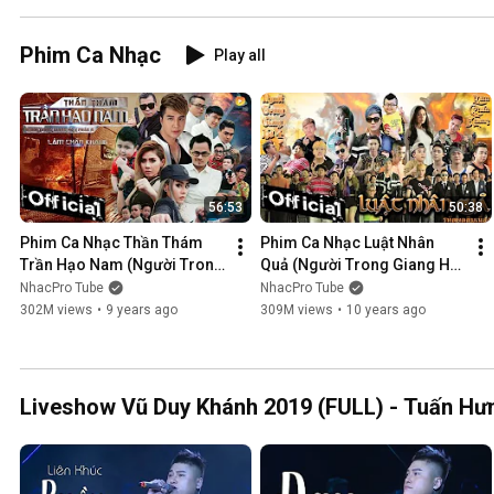
Phim Ca Nhạc
Play all
56:53
50:38
Phim Ca Nhạc Thần Thám 
Phim Ca Nhạc Luật Nhân 
Trần Hạo Nam (Người Trong 
Quả (Người Trong Giang Hồ 
Giang Hồ 5) - Lâm Chấn 
4) - Lâm Chấn Khang 2016
NhacPro Tube
NhacPro Tube
Khang 2017
302M views
•
9 years ago
309M views
•
10 years ago
Liveshow Vũ Duy Khánh 2019 (FULL) - Tuấn Hưn