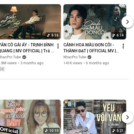
6:16
6:14
VẪN CÔ GÁI ẤY - TRỊNH ĐÌNH 
CÁNH HOA MÀU ĐƠN CÔI - 
QUANG | MV OFFICIAL | Trả 
THÀNH ĐẠT | OFFICIAL MV | 
Lại Em Quá Khứ Đau Lòng 
Anh Nghĩ Chắc Là Ý Trời 
NhacPro Tube
NhacPro Tube
Xin Lỗi Vì Làm Em Khóc
Nhưng Buồn Lắm Người Ơi...
2.8M views
•
3 months ago
141K views
•
6 months ago
CC
10:10
5:21