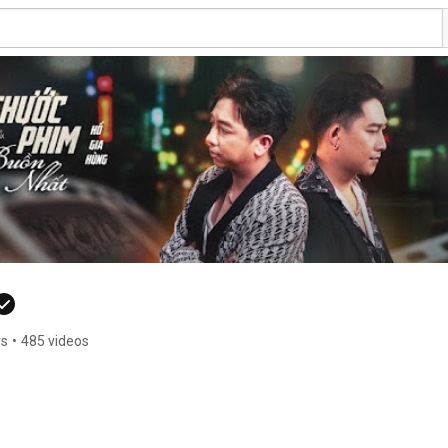
rs
•
485 videos