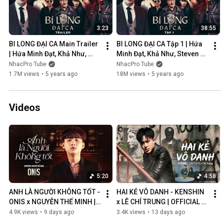
3:23
38:55
BI LONG ĐẠI CA Main Trailer 
BI LONG ĐẠI CA Tập 1 | Hứa 
| Hứa Minh Đạt, Khả Như, 
Minh Đạt, Khả Như, Steven 
Steven Nguyễn, Lợi Trần | 
Nguyễn, Lợi Trần | 
NhacPro Tube
NhacPro Tube
Webdrama Yang Hồ 2021
Webdrama Yang Hồ 2021
1.7M views
•
5 years ago
18M views
•
5 years ago
Videos
5:20
4:58
ANH LÀ NGƯỜI KHÔNG TỐT - 
HAI KẺ VÔ DANH - KENSHIN 
ONIS x NGUYỄN THẾ MINH | 
x LÊ CHÍ TRUNG | OFFICIAL 
OFFICIAL MV
MUSIC VIDEO
4.9K views
•
9 days ago
3.4K views
•
13 days ago