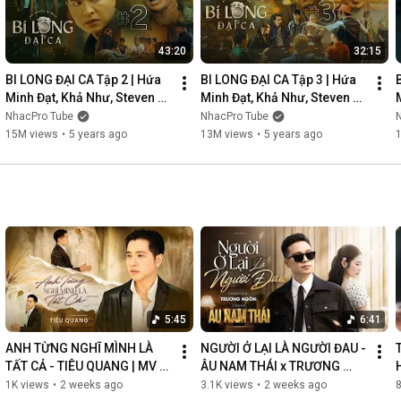
43:20
32:15
BI LONG ĐẠI CA Tập 2 | Hứa 
BI LONG ĐẠI CA Tập 3 | Hứa 
Minh Đạt, Khả Như, Steven 
Minh Đạt, Khả Như, Steven 
Nguyễn, Lợi Trần | 
Nguyễn, Lợi Trần | 
NhacPro Tube
NhacPro Tube
Webdrama Yang Hồ 2021
Webdrama Yang Hồ 2021
15M views
•
5 years ago
13M views
•
5 years ago
5:45
6:41
ANH TỪNG NGHĨ MÌNH LÀ 
NGƯỜI Ở LẠI LÀ NGƯỜI ĐAU - 
TẤT CẢ - TIÊU QUANG | MV 
ÂU NAM THÁI x TRƯƠNG 
OFFICIAL
NGÔN | MV OFFICIAL
1K views
•
2 weeks ago
3.1K views
•
2 weeks ago