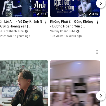
6:14
3:56
Xin Lỗi Anh - Vũ Duy Khánh ft 
Không Phải Em Đúng Không 
Dương Hoàng Yến ( 
- Dương Hoàng Yến ( 
LiveShow Vũ Duy Khánh 
LiveShow Vũ Duy Khánh 
Vũ Duy Khánh Tube
Vũ Duy Khánh Tube
2019 Phần 5/21 )
2019 Phần 6/21 )
12K views
•
6 years ago
19K views
•
6 years ago