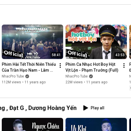
58:41
43:53
Phim Hài Tết Thời Niên Thiếu 
Phim Ca Nhạc Hot Boy Hột 
Của Trần Hạo Nam - Lâm 
Vịt Lộn - Phạm Trưởng (Full)
Chấn Khang [Official]
NhacPro Tube
NhacPro Tube
112M views
•
11 years ago
22M views
•
11 years ago
g , Đạt G , Dương Hoàng Yến
Play all