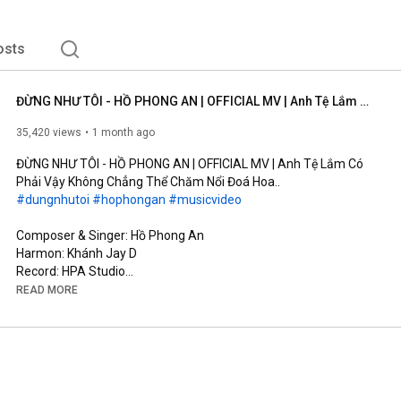
osts
ĐỪNG NHƯ TÔI - HỒ PHONG AN | OFFICIAL MV | Anh Tệ Lắm Có Phải Vậy Không Chẳng Thể Chăm Nổi Đoá Hoa..
35,420 views
1 month ago
ĐỪNG NHƯ TÔI - HỒ PHONG AN | OFFICIAL MV | Anh Tệ Lắm Có 
#dungnhutoi
#hophongan
#musicvideo
Composer & Singer: Hồ Phong An

Harmon: Khánh Jay D

Record: HPA Studio

Mix Master & Background Vocal: Đinh Hoàng Quốc

READ MORE
Music Production Manager: Đỗ Trọng Tâm

Screenwriter: Võ Thị Bích Trâm

Cam Operator: Kun, TuFu

AD: Rin

AC: Đức Nguyễn (#11)

Runner: Phong Phạm
