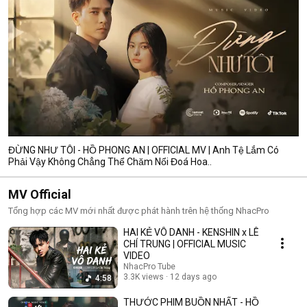
ĐỪNG NHƯ TÔI - HỒ PHONG AN | OFFICIAL MV | Anh Tệ Lắm Có
Phải Vậy Không Chẳng Thể Chăm Nổi Đoá Hoa..
MV Official
Tổng hợp các MV mới nhất được phát hành trên hệ thống NhacPro
HAI KẺ VÔ DANH - KENSHIN x LÊ
CHÍ TRUNG | OFFICIAL MUSIC
VIDEO
NhacPro Tube
3.3K views
12 days ago
4:58
THƯỚC PHIM BUỒN NHẤT - HỒ