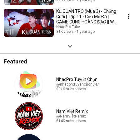
39:39
KẺ QUẢN TRÒ (Mùa 3) - Chặng
Cuối | Tập 11 - Cơn Mê Đỏ |
GAME CUNG HOÀNG ĐẠO || Web
Drama 2025
NhacPro Tube
31K views
1 year ago
18:56
Featured
NhacPro Tuyển Chọn
@nhacprotuyenchon347
931K subscribers
Nam Việt Remix
@NamViệtRemix
814K subscribers