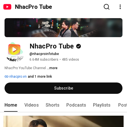
NhacPro Tube
NhacPro Tube
@nhacproinfotube
6.64M subscribers
•
485 videos
NhacPro YouTube Channel 
...more
nhacpro.vn
and 1 more link
Subscribe
Home
Videos
Shorts
Podcasts
Playlists
Pos