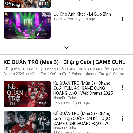
56:53
Để Cho Anh Khóc - Lê Bảo Bình
122M views
8 years ago
5:39
KẺ QUẢN TRÒ (Mùa 3) - Chặng Cuối | GAME CUNG
HOÀNG ĐẠO | Web Drama 2025
KẺ QUẢN TRÒ (Mùa 3) - Chặng Cuối | GAME CUNG HOÀNG ĐẠO | Web
Drama 2025 #KeQuanTro #KeQuanTro3 #simonphantv - Tác giả: Simon
Phan - Diễn viên: Simon Phan, Bnat, Huỳnh Nhựt, Bảo Ngân, Út Tâm, Trúc,
KẺ QUẢN TRÒ (Mùa 3) - Chặng
Khánh Duy ► Một trò chơi kỳ lạ, với mức thưởng tiền tỷ. Một trò chơi
mang hơi hướng của show truyền hình thực tế, nhưng dần trở nên đen tối
Cuối | FULL 4K | GAME CUNG
hơn quà từng vòng. Ai sẽ là người chiến thắng cuối cùng?. Mục đích của
HOÀNG ĐẠO || Web Drama 2025
KẺ QUẢN TRÒ là gì?. Và gương mặt đằng sau chiếc mặt nạ. Tất cả sẽ tiết
NhacPro Tube
lộ trong seri web drama KẺ QUẢN TRÒ (Mùa 3) Simon Phan _ Anh trai
47K views
1 year ago
2:56:33
Simon Huỳnh Nhựt _ Diễn viên Huỳnh Nhựt Bnat _ Ca sĩ Bnat Bảo Ngân _
Cô giáo Bảo Ngân Trúc _ TikToker Trúc Khánh Duy _ Nghệ sĩ Khánh Duy
KẺ QUẢN TRÒ (Mùa 3) - Chặng
Simon Phan _ Em trai Cá Hồi
Cuối | Tập CUỐI - ĐẠI KẾT CỤC |
GAME CUNG HOÀNG ĐẠO || Web
Drama 2025
NhacPro Tube
38K views
1 year ago