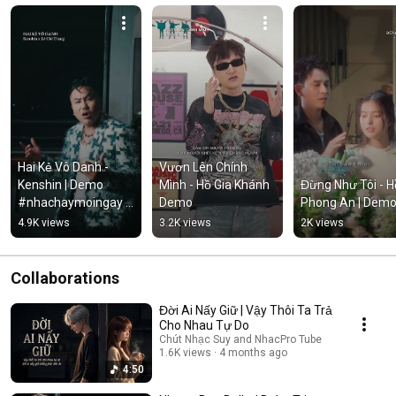
Hai Kẻ Vô Danh - 
Vươn Lên Chính 
Kenshin | Demo 
Mình - Hồ Gia Khánh 
Đừng Như Tôi - Hồ
#nhachaymoingay 
Demo
Phong An | Dem
#tamtrang
4.9K views
3.2K views
2K views
Collaborations
Đời Ai Nấy Giữ | Vậy Thôi Ta Trả
Cho Nhau Tự Do
Chút Nhạc Suy and NhacPro Tube
1.6K views
4 months ago
4:50