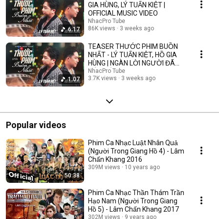
GIA HÙNG, LÝ TUẤN KIỆT |
OFFICIAL MUSIC VIDEO
NhacPro Tube
86K views
3 weeks ago
6:17
TEASER THƯỚC PHIM BUỒN
NHẤT - LÝ TUẤN KIỆT, HỒ GIA
HÙNG | NGÀN LỜI NGƯỜI ĐÃ
NÓI KHÔNG SAI ....
NhacPro Tube
3.7K views
3 weeks ago
1:07
Popular videos
Phim Ca Nhạc Luật Nhân Quả
(Người Trong Giang Hồ 4) - Lâm
Chấn Khang 2016
309M views
10 years ago
50:38
Phim Ca Nhạc Thần Thám Trần
Hạo Nam (Người Trong Giang
Hồ 5) - Lâm Chấn Khang 2017
302M views
9 years ago