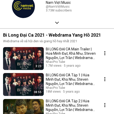
Nam Việt Music
@NamViệtMusic
3.73M subscribers
Bi Long Đại Ca 2021 - Webdrama Yang Hồ 2021
Webdrama về xã hội đen và giang hồ hay nhất 2021
BI LONG ĐẠI CA Main Trailer |
Hứa Minh Đạt, Khả Như, Steven
Nguyễn, Lợi Trần | Webdrama
Yang Hồ 2021
NhacPro Tube
1.7M views
5 years ago
3:23
BI LONG ĐẠI CA Tập 1 | Hứa
Minh Đạt, Khả Như, Steven
Nguyễn, Lợi Trần | Webdrama
Yang Hồ 2021
NhacPro Tube
18M views
5 years ago
38:55
BI LONG ĐẠI CA Tập 2 | Hứa
Minh Đạt, Khả Như, Steven
Nguyễn, Lợi Trần | Webdrama
Yang Hồ 2021
NhacPro Tube