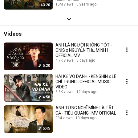
15M views
5 years ago
43:20
Videos
ANH LÀ NGƯỜI KHÔNG TỐT -
ONIS x NGUYỄN THẾ MINH |
OFFICIAL MV
4.7K views
8 days ago
5:20
HAI KẺ VÔ DANH - KENSHIN x LÊ
CHÍ TRUNG | OFFICIAL MUSIC
VIDEO
3.3K views
12 days ago
4:58
ANH TỪNG NGHĨ MÌNH LÀ TẤT
CẢ - TIÊU QUANG | MV OFFICIAL
994 views
13 days ago
5:45