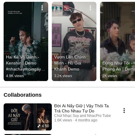
Hai Kẻ Vô Danh - 
Vươn Lên Chính 
Kenshin | Demo 
Mình - Hồ Gia 
Đừng Như Tôi - H
#nhachaymoingay 
Khánh Demo
Phong An | Dem
#tamtrang
4.9K views
3.2K views
2K views
Collaborations
Đời Ai Nấy Giữ | Vậy Thôi Ta
Trả Cho Nhau Tự Do
Chút Nhạc Suy and NhacPro Tube
1.6K views
4 months ago
4:50