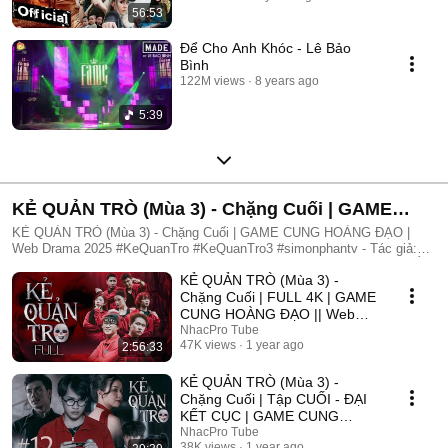
56:53
Để Cho Anh Khóc - Lê Bảo
Bình
122M views
8 years ago
5:39
KẺ QUẢN TRÒ (Mùa 3) - Chặng Cuối | GAME
CUNG HOÀNG ĐẠO | Web Drama 2025
KẺ QUẢN TRÒ (Mùa 3) - Chặng Cuối | GAME CUNG HOÀNG ĐẠO |
Web Drama 2025 #KeQuanTro #KeQuanTro3 #simonphantv - Tác giả:
Simon Phan - Diễn viên: Simon Phan, Bnat, Huỳnh Nhựt, Bảo Ngân, Út
KẺ QUẢN TRÒ (Mùa 3) -
Tâm, Trúc, Khánh Duy ► Một trò chơi kỳ lạ, với mức thưởng tiền tỷ.
Một trò chơi mang hơi hướng của show truyền hình thực tế, nhưng dần
Chặng Cuối | FULL 4K | GAME
trở nên đen tối hơn quà từng vòng. Ai sẽ là người chiến thắng cuối
CUNG HOÀNG ĐẠO || Web
cùng?. Mục đích của KẺ QUẢN TRÒ là gì?. Và gương mặt đằng sau
Drama 2025
NhacPro Tube
chiếc mặt nạ. Tất cả sẽ tiết lộ trong seri web drama KẺ QUẢN TRÒ
47K views
1 year ago
2:56:33
(Mùa 3) Simon Phan _ Anh trai Simon Huỳnh Nhựt _ Diễn viên Huỳnh
Nhựt Bnat _ Ca sĩ Bnat Bảo Ngân _ Cô giáo Bảo Ngân Trúc _ TikToker
KẺ QUẢN TRÒ (Mùa 3) -
Trúc Khánh Duy _ Nghệ sĩ Khánh Duy Simon Phan _ Em trai Cá Hồi
Chặng Cuối | Tập CUỐI - ĐẠI
KẾT CỤC | GAME CUNG
HOÀNG ĐẠO || Web Drama
NhacPro Tube
38K views
1 year ago