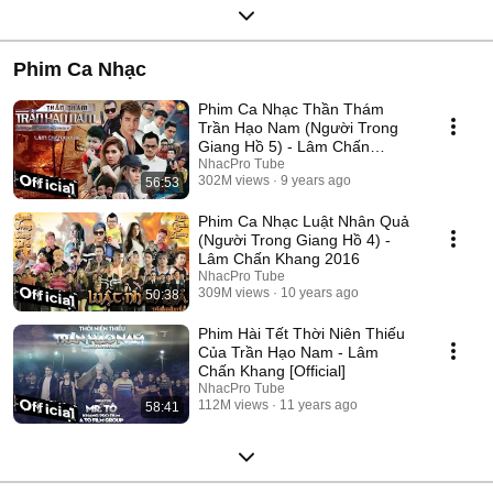
Phim Ca Nhạc
Phim Ca Nhạc Thần Thám
Trần Hạo Nam (Người Trong
Giang Hồ 5) - Lâm Chấn
Khang 2017
NhacPro Tube
302M views
9 years ago
56:53
Phim Ca Nhạc Luật Nhân Quả
(Người Trong Giang Hồ 4) -
Lâm Chấn Khang 2016
NhacPro Tube
309M views
10 years ago
50:38
Phim Hài Tết Thời Niên Thiếu
Của Trần Hạo Nam - Lâm
Chấn Khang [Official]
NhacPro Tube
112M views
11 years ago
58:41