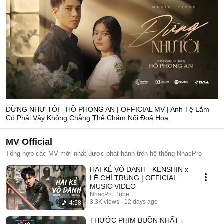
ĐỪNG NHƯ TÔI - HỒ PHONG AN | OFFICIAL MV | Anh Tệ Lắm
Có Phải Vậy Không Chẳng Thể Chăm Nổi Đoá Hoa..
MV Official
Tổng hợp các MV mới nhất được phát hành trên hệ thống NhacPro
HAI KẺ VÔ DANH - KENSHIN x
LÊ CHÍ TRUNG | OFFICIAL
MUSIC VIDEO
NhacPro Tube
3.3K views
12 days ago
4:58
THƯỚC PHIM BUỒN NHẤT -