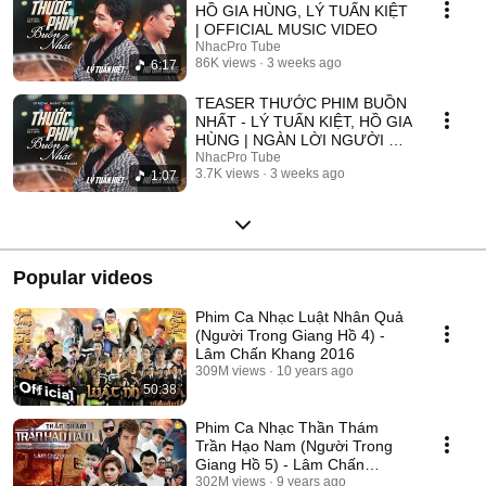
HỒ GIA HÙNG, LÝ TUẤN KIỆT
| OFFICIAL MUSIC VIDEO
NhacPro Tube
86K views
3 weeks ago
6:17
TEASER THƯỚC PHIM BUỒN
NHẤT - LÝ TUẤN KIỆT, HỒ GIA
HÙNG | NGÀN LỜI NGƯỜI ĐÃ
NÓI KHÔNG SAI ....
NhacPro Tube
3.7K views
3 weeks ago
1:07
Popular videos
Phim Ca Nhạc Luật Nhân Quả
(Người Trong Giang Hồ 4) -
Lâm Chấn Khang 2016
309M views
10 years ago
50:38
Phim Ca Nhạc Thần Thám
Trần Hạo Nam (Người Trong
Giang Hồ 5) - Lâm Chấn
Khang 2017
302M views
9 years ago