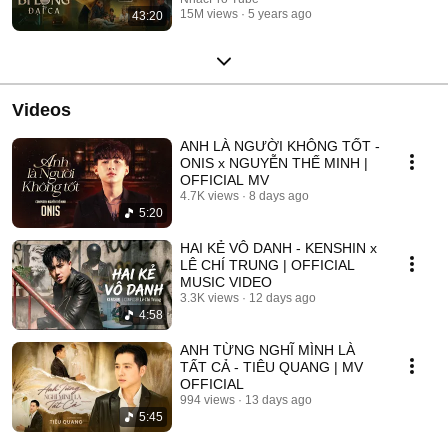
15M views
5 years ago
43:20
Videos
ANH LÀ NGƯỜI KHÔNG TỐT -
ONIS x NGUYỄN THẾ MINH |
OFFICIAL MV
4.7K views
8 days ago
5:20
HAI KẺ VÔ DANH - KENSHIN x
LÊ CHÍ TRUNG | OFFICIAL
MUSIC VIDEO
3.3K views
12 days ago
4:58
ANH TỪNG NGHĨ MÌNH LÀ
TẤT CẢ - TIÊU QUANG | MV
OFFICIAL
994 views
13 days ago
5:45