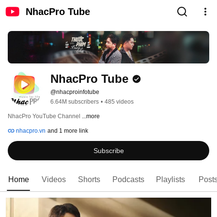
NhacPro Tube
NhacPro Tube
@nhacproinfotube
6.64M subscribers
•
485 videos
NhacPro YouTube Channel 
...more
nhacpro.vn
and 1 more link
Subscribe
Home
Videos
Shorts
Podcasts
Playlists
Post