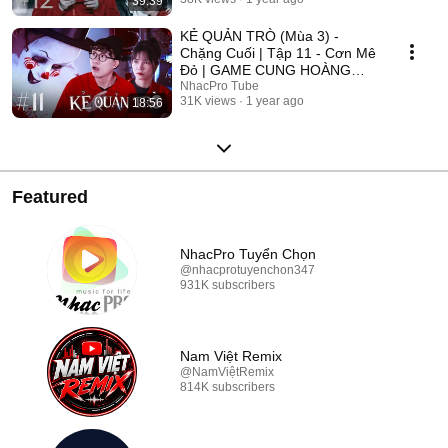
39:39
2025
KẺ QUẢN TRÒ (Mùa 3) -
Chặng Cuối | Tập 11 - Cơn Mê
Đỏ | GAME CUNG HOÀNG
ĐẠO || Web Drama 2025
NhacPro Tube
31K views
1 year ago
18:56
Featured
NhacPro Tuyển Chọn
@nhacprotuyenchon347
931K subscribers
Nam Việt Remix
@NamViệtRemix
814K subscribers