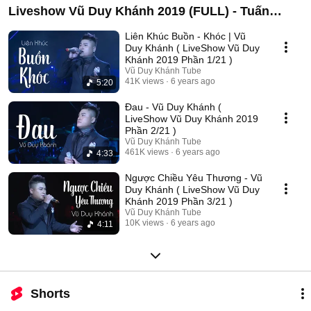
Liveshow Vũ Duy Khánh 2019 (FULL) - Tuấn
Hưng , Đạt G , Dương Hoàng Yến
Liên Khúc Buồn - Khóc | Vũ
Duy Khánh ( LiveShow Vũ Duy
Khánh 2019 Phần 1/21 )
Vũ Duy Khánh Tube
41K views
6 years ago
5:20
Đau - Vũ Duy Khánh (
LiveShow Vũ Duy Khánh 2019
Phần 2/21 )
Vũ Duy Khánh Tube
461K views
6 years ago
4:33
Ngược Chiều Yêu Thương - Vũ
Duy Khánh ( LiveShow Vũ Duy
Khánh 2019 Phần 3/21 )
Vũ Duy Khánh Tube
10K views
6 years ago
4:11
Shorts