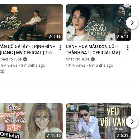
6:16
6:14
VẪN CÔ GÁI ẤY - TRỊNH ĐÌNH 
CÁNH HOA MÀU ĐƠN CÔI - 
QUANG | MV OFFICIAL | Trả 
THÀNH ĐẠT | OFFICIAL MV | 
Lại Em Quá Khứ Đau Lòng 
Anh Nghĩ Chắc Là Ý Trời 
NhacPro Tube
NhacPro Tube
Xin Lỗi Vì Làm Em Khóc
Nhưng Buồn Lắm Người Ơi...
2.8M views
•
3 months ago
141K views
•
6 months ago
CC
10:10
5:21