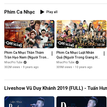
Phim Ca Nhạc
Play all
56:53
50:38
Phim Ca Nhạc Thần Thám 
Phim Ca Nhạc Luật Nhân 
Trần Hạo Nam (Người Trong 
Quả (Người Trong Giang Hồ 
Giang Hồ 5) - Lâm Chấn 
4) - Lâm Chấn Khang 2016
NhacPro Tube
NhacPro Tube
Khang 2017
302M views
•
9 years ago
309M views
•
10 years ago
Liveshow Vũ Duy Khánh 2019 (FULL) - Tuấn Hưn