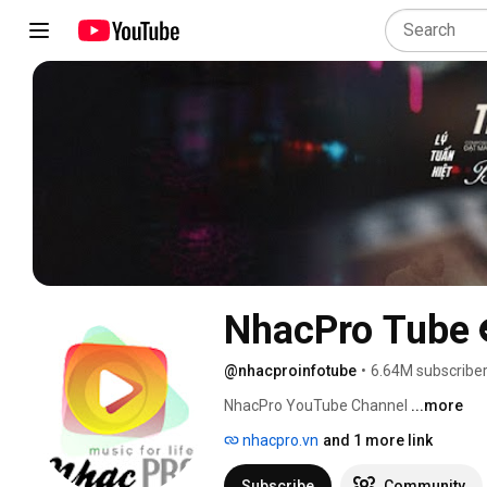
NhacPro Tube
@nhacproinfotube
•
6.64M subscribe
NhacPro YouTube Channel 
...more
nhacpro.vn
and 1 more link
Subscribe
Community