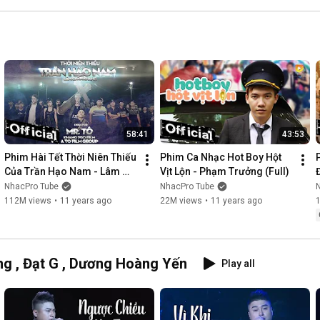
58:41
43:53
Phim Hài Tết Thời Niên Thiếu 
Phim Ca Nhạc Hot Boy Hột 
Của Trần Hạo Nam - Lâm 
Vịt Lộn - Phạm Trưởng (Full)
Chấn Khang [Official]
NhacPro Tube
NhacPro Tube
112M views
•
11 years ago
22M views
•
11 years ago
g , Đạt G , Dương Hoàng Yến
Play all