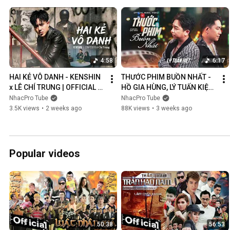
4:58
6:17
HAI KẺ VÔ DANH - KENSHIN 
THƯỚC PHIM BUỒN NHẤT - 
x LÊ CHÍ TRUNG | OFFICIAL 
HỒ GIA HÙNG, LÝ TUẤN KIỆT | 
MUSIC VIDEO
OFFICIAL MUSIC VIDEO
NhacPro Tube
NhacPro Tube
3.5K views
•
2 weeks ago
88K views
•
3 weeks ago
Popular videos
50:38
56:53