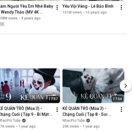
Làm Người Yêu Em Nhé Baby 
Yêu Vội Vàng - Lê Bảo Bình
- Wendy Thảo (MV 4K 
101M views
•
10 years ago
OFFICIAL)
108M views
•
9 years ago
CC
17:57
17:04
KẺ QUẢN TRÒ (Mùa 3) - 
KẺ QUẢN TRÒ (Mùa 3) - 
Chặng Cuối | Tập 9 - Bí Mật 
Chặng Cuối | Tập 8 - Soi 
Mới | GAME CUNG HOÀNG 
Cung | GAME CUNG HOÀNG 
NhacPro Tube
NhacPro Tube
ĐẠO || Web Drama 2025
ĐẠO || Web Drama 2025
27K views
•
1 year ago
29K views
•
1 year ago