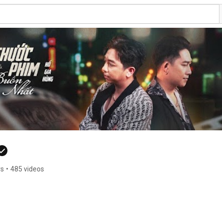
rs
•
485 videos