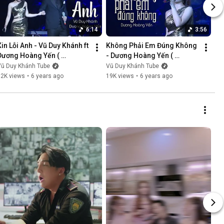
6:14
3:56
Xin Lỗi Anh - Vũ Duy Khánh ft 
Không Phải Em Đúng Không 
Dương Hoàng Yến ( 
- Dương Hoàng Yến ( 
LiveShow Vũ Duy Khánh 
LiveShow Vũ Duy Khánh 
Vũ Duy Khánh Tube
Vũ Duy Khánh Tube
2019 Phần 5/21 )
2019 Phần 6/21 )
12K views
•
6 years ago
19K views
•
6 years ago