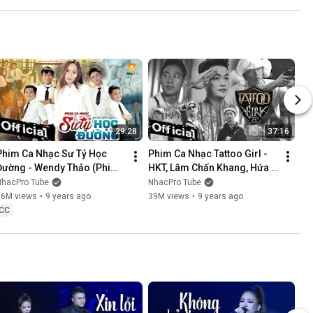
NÓI KHÔNG SAI ....
29:28
37:16
Phim Ca Nhạc Sư Tỷ Học 
Phim Ca Nhạc Tattoo Girl - 
Đường - Wendy Thảo (Phim 
HKT, Lâm Chấn Khang, Hứa 
Ca Nhạc Hay Nhất 2017)
Minh Đạt, Thanh Tân
NhacPro Tube
NhacPro Tube
16M views
•
9 years ago
39M views
•
9 years ago
CC