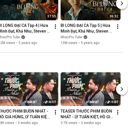
37:55
36:32
BI LONG ĐẠI CA Tập 4 | Hứa 
BI LONG ĐẠI CA Tập 5 | Hứa 
Minh Đạt, Khả Như, Steven 
Minh Đạt, Khả Như, Steven 
Nguyễn, Lợi Trần | 
Nguyễn, Lợi Trần | 
NhacPro Tube
NhacPro Tube
Webdrama Yang Hồ 2021
Webdrama Yang Hồ 2021
12M views
•
5 years ago
10M views
•
5 years ago
6:17
1:07
THƯỚC PHIM BUỒN NHẤT - 
TEASER THƯỚC PHIM BUỒN 
HỒ GIA HÙNG, LÝ TUẤN KIỆT | 
NHẤT - LÝ TUẤN KIỆT, HỒ GIA 
OFFICIAL MUSIC VIDEO
HÙNG | NGÀN LỜI NGƯỜI ĐÃ 
88K views
•
3 weeks ago
3.7K views
•
3 weeks ago