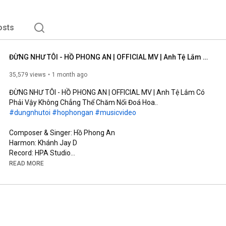
osts
ĐỪNG NHƯ TÔI - HỒ PHONG AN | OFFICIAL MV | Anh Tệ Lắm Có Phải Vậy Không Chẳng Thể Chăm Nổi Đoá Hoa..
35,579 views
1 month ago
ĐỪNG NHƯ TÔI - HỒ PHONG AN | OFFICIAL MV | Anh Tệ Lắm Có 
#dungnhutoi
#hophongan
#musicvideo
Composer & Singer: Hồ Phong An

Harmon: Khánh Jay D

Record: HPA Studio

Mix Master & Background Vocal: Đinh Hoàng Quốc

READ MORE
Music Production Manager: Đỗ Trọng Tâm

Screenwriter: Võ Thị Bích Trâm

Cam Operator: Kun, TuFu

AD: Rin

AC: Đức Nguyễn (#11)

Runner: Phong Phạm
