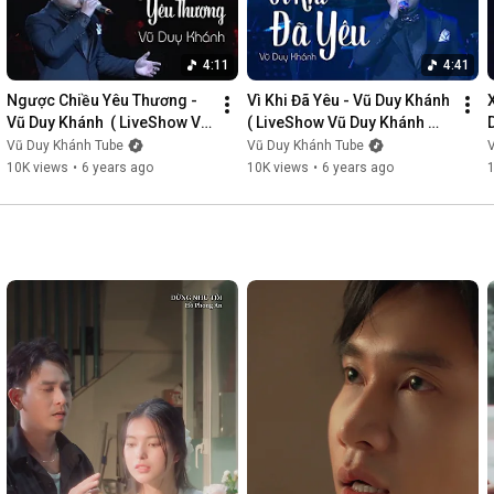
4:11
4:41
Ngược Chiều Yêu Thương - 
Vì Khi Đã Yêu - Vũ Duy Khánh  
Vũ Duy Khánh  ( LiveShow Vũ 
( LiveShow Vũ Duy Khánh 
Duy Khánh 2019 Phần 3/21 )
2019 Phần 4/21 )
Vũ Duy Khánh Tube
Vũ Duy Khánh Tube
10K views
•
6 years ago
10K views
•
6 years ago