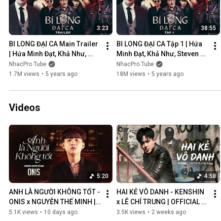
3:23
38:55
BI LONG ĐẠI CA Main Trailer 
BI LONG ĐẠI CA Tập 1 | Hứa 
| Hứa Minh Đạt, Khả Như, 
Minh Đạt, Khả Như, Steven 
Steven Nguyễn, Lợi Trần | 
Nguyễn, Lợi Trần | 
NhacPro Tube
NhacPro Tube
Webdrama Yang Hồ 2021
Webdrama Yang Hồ 2021
1.7M views
•
5 years ago
18M views
•
5 years ago
Videos
5:20
4:58
ANH LÀ NGƯỜI KHÔNG TỐT - 
HAI KẺ VÔ DANH - KENSHIN 
ONIS x NGUYỄN THẾ MINH | 
x LÊ CHÍ TRUNG | OFFICIAL 
OFFICIAL MV
MUSIC VIDEO
5.1K views
•
10 days ago
3.5K views
•
2 weeks ago