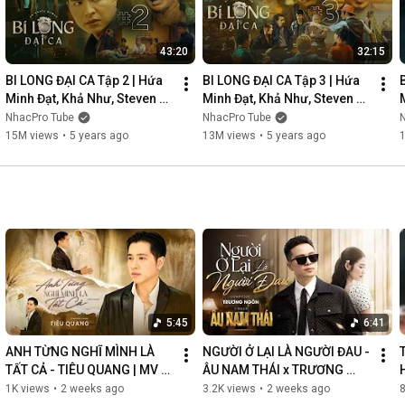
43:20
32:15
BI LONG ĐẠI CA Tập 2 | Hứa 
BI LONG ĐẠI CA Tập 3 | Hứa 
Minh Đạt, Khả Như, Steven 
Minh Đạt, Khả Như, Steven 
Nguyễn, Lợi Trần | 
Nguyễn, Lợi Trần | 
NhacPro Tube
NhacPro Tube
Webdrama Yang Hồ 2021
Webdrama Yang Hồ 2021
15M views
•
5 years ago
13M views
•
5 years ago
5:45
6:41
ANH TỪNG NGHĨ MÌNH LÀ 
NGƯỜI Ở LẠI LÀ NGƯỜI ĐAU - 
TẤT CẢ - TIÊU QUANG | MV 
ÂU NAM THÁI x TRƯƠNG 
OFFICIAL
NGÔN | MV OFFICIAL
1K views
•
2 weeks ago
3.2K views
•
2 weeks ago