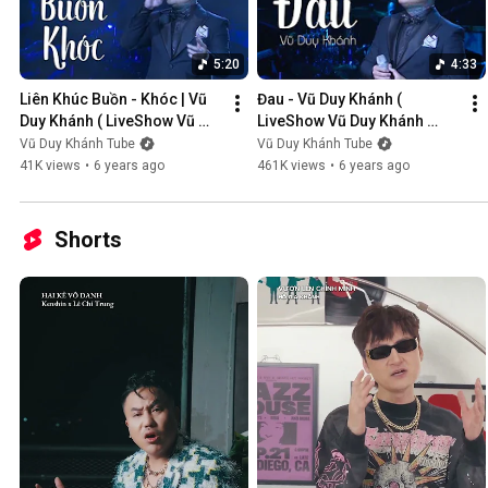
5:20
4:33
Liên Khúc Buồn - Khóc | Vũ 
Đau - Vũ Duy Khánh ( 
Duy Khánh ( LiveShow Vũ 
LiveShow Vũ Duy Khánh 
Duy Khánh 2019 Phần 1/21 )
2019 Phần 2/21 )
Vũ Duy Khánh Tube
Vũ Duy Khánh Tube
41K views
•
6 years ago
461K views
•
6 years ago
Shorts