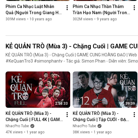
Phim Ca Nhạc Luật Nhân 
Phim Ca Nhạc Thần Thám 
Quả (Người Trong Giang Hồ 
Trần Hạo Nam (Người Trong 
4) - Lâm Chấn Khang 2016
Giang Hồ 5) - Lâm Chấn 
309M views
•
10 years ago
302M views
•
9 years ago
Khang 2017
KẺ QUẢN TRÒ (Mùa 3) - Chặng Cuối | GAME 
KẺ QUẢN TRÒ (Mùa 3) - Chặng Cuối | GAME CUNG HOÀNG ĐẠO | We
#KeQuanTro3 #simonphantv - Tác giả: Simon Phan - Diễn viên: Simon Phan, Bnat, Huỳnh Nhựt,
Bảo Ngân, Út Tâm, Trúc, Khánh Duy ► Một trò chơi kỳ lạ, với mức thưởng tiền tỷ. Một trò chơi mang
hơi hướng của show truyền hình thực tế, nhưng dần trở nên đen tối hơ
người chiến thắng cuối cùng?. Mục đích của KẺ QUẢN TRÒ là gì?. Và
mặt nạ. Tất cả sẽ tiết lộ trong seri web drama KẺ QUẢN TRÒ (Mùa 3
Huỳnh Nhựt _ Diễn viên Huỳnh Nhựt Bnat _ Ca sĩ Bnat Bảo Ngân _ Cô
TikToker Trúc Khánh Duy _ Nghệ sĩ Khánh Duy Simon Phan _ Em trai 
2:56:33
39:39
KẺ QUẢN TRÒ (Mùa 3) - 
KẺ QUẢN TRÒ (Mùa 3) - 
Chặng Cuối | FULL 4K | GAME 
Chặng Cuối | Tập CUỐI - ĐẠI 
CUNG HOÀNG ĐẠO || Web 
KẾT CỤC | GAME CUNG 
NhacPro Tube
NhacPro Tube
Drama 2025
HOÀNG ĐẠO || Web Drama 
47K views
•
1 year ago
38K views
•
1 year ago