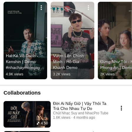
Hai Kẻ Vô Danh - 
Vươn Lên Chính 
Kenshin | Demo 
Mình - Hồ Gia 
Đừng Như Tôi - H
#nhachaymoingay 
Khánh Demo
Phong An | Dem
#tamtrang
4.9K views
3.2K views
2K views
Collaborations
Đời Ai Nấy Giữ | Vậy Thôi Ta
Trả Cho Nhau Tự Do
Chút Nhạc Suy and NhacPro Tube
1.6K views
4 months ago
4:50