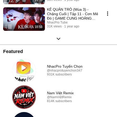
39:39
2025
KẺ QUẢN TRÒ (Mùa 3) -
Chặng Cuối | Tập 11 - Cơn Mê
Đỏ | GAME CUNG HOÀNG
ĐẠO || Web Drama 2025
NhacPro Tube
31K views
1 year ago
18:56
Featured
NhacPro Tuyển Chọn
@nhacprotuyenchon347
931K subscribers
Nam Việt Remix
@NamViệtRemix
814K subscribers