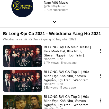
Nam Việt Music
@NamViệtMusic
3.73M subscribers
Bi Long Đại Ca 2021 - Webdrama Yang Hồ 2021
Webdrama về xã hội đen và giang hồ hay nhất 2021
BI LONG ĐẠI CA Main Trailer |
Hứa Minh Đạt, Khả Như,
Steven Nguyễn, Lợi Trần |
Webdrama Yang Hồ 2021
NhacPro Tube
1.7M views
5 years ago
3:23
BI LONG ĐẠI CA Tập 1 | Hứa
Minh Đạt, Khả Như, Steven
Nguyễn, Lợi Trần | Webdrama
Yang Hồ 2021
NhacPro Tube
18M views
5 years ago
38:55
BI LONG ĐẠI CA Tập 2 | Hứa
Minh Đạt, Khả Như, Steven
Nguyễn, Lợi Trần | Webdrama
Yang Hồ 2021
NhacPro Tube