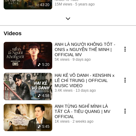
15M views
5 years ago
43:20
Videos
ANH LÀ NGƯỜI KHÔNG TỐT -
ONIS x NGUYỄN THẾ MINH |
OFFICIAL MV
5K views
9 days ago
5:20
HAI KẺ VÔ DANH - KENSHIN x
LÊ CHÍ TRUNG | OFFICIAL
MUSIC VIDEO
3.4K views
13 days ago
4:58
ANH TỪNG NGHĨ MÌNH LÀ
TẤT CẢ - TIÊU QUANG | MV
OFFICIAL
1K views
2 weeks ago
5:45