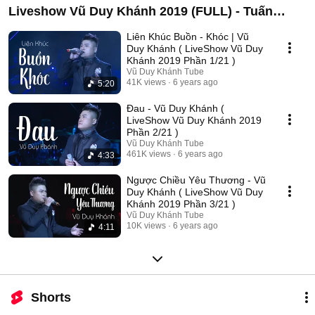
Liveshow Vũ Duy Khánh 2019 (FULL) - Tuấn
Hưng , Đạt G , Dương Hoàng Yến
Liên Khúc Buồn - Khóc | Vũ
Duy Khánh ( LiveShow Vũ Duy
Khánh 2019 Phần 1/21 )
Vũ Duy Khánh Tube
41K views
6 years ago
5:20
Đau - Vũ Duy Khánh (
LiveShow Vũ Duy Khánh 2019
Phần 2/21 )
Vũ Duy Khánh Tube
461K views
6 years ago
4:33
Ngược Chiều Yêu Thương - Vũ
Duy Khánh ( LiveShow Vũ Duy
Khánh 2019 Phần 3/21 )
Vũ Duy Khánh Tube
10K views
6 years ago
4:11
Shorts