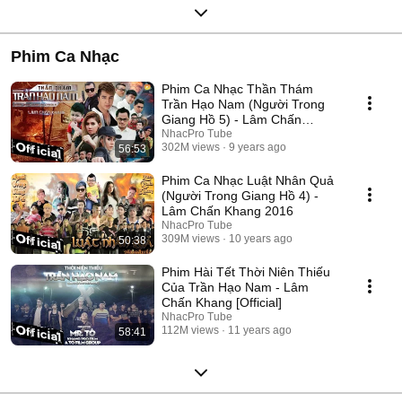
Phim Ca Nhạc
Phim Ca Nhạc Thần Thám
Trần Hạo Nam (Người Trong
Giang Hồ 5) - Lâm Chấn
Khang 2017
NhacPro Tube
302M views
9 years ago
56:53
Phim Ca Nhạc Luật Nhân Quả
(Người Trong Giang Hồ 4) -
Lâm Chấn Khang 2016
NhacPro Tube
309M views
10 years ago
50:38
Phim Hài Tết Thời Niên Thiếu
Của Trần Hạo Nam - Lâm
Chấn Khang [Official]
NhacPro Tube
112M views
11 years ago
58:41