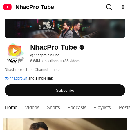
NhacPro Tube
NhacPro Tube
@nhacproinfotube
6.64M subscribers
•
485 videos
NhacPro YouTube Channel 
...more
nhacpro.vn
and 1 more link
Subscribe
Home
Videos
Shorts
Podcasts
Playlists
Post