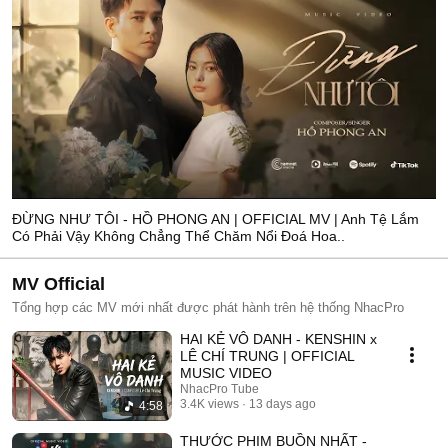
ĐỪNG NHƯ TÔI - HỒ PHONG AN | OFFICIAL MV | Anh Tệ Lắm
Có Phải Vậy Không Chẳng Thể Chăm Nổi Đoá Hoa..
MV Official
Tổng hợp các MV mới nhất được phát hành trên hệ thống NhacPro
HAI KẺ VÔ DANH - KENSHIN x
LÊ CHÍ TRUNG | OFFICIAL
MUSIC VIDEO
NhacPro Tube
3.4K views
13 days ago
4:58
THƯỚC PHIM BUỒN NHẤT -