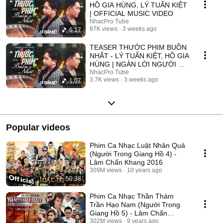
HỒ GIA HÙNG, LÝ TUẤN KIỆT
| OFFICIAL MUSIC VIDEO
NhacPro Tube
87K views
3 weeks ago
6:17
TEASER THƯỚC PHIM BUỒN
NHẤT - LÝ TUẤN KIỆT, HỒ GIA
HÙNG | NGÀN LỜI NGƯỜI ĐÃ
NÓI KHÔNG SAI ....
NhacPro Tube
3.7K views
3 weeks ago
1:07
Popular videos
Phim Ca Nhạc Luật Nhân Quả
(Người Trong Giang Hồ 4) -
Lâm Chấn Khang 2016
309M views
10 years ago
50:38
Phim Ca Nhạc Thần Thám
Trần Hạo Nam (Người Trong
Giang Hồ 5) - Lâm Chấn
Khang 2017
302M views
9 years ago