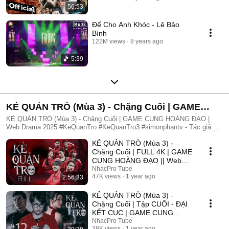
56:53
Để Cho Anh Khóc - Lê Bảo
Bình
122M views
8 years ago
5:39
KẺ QUẢN TRÒ (Mùa 3) - Chặng Cuối | GAME
CUNG HOÀNG ĐẠO | Web Drama 2025
KẺ QUẢN TRÒ (Mùa 3) - Chặng Cuối | GAME CUNG HOÀNG ĐẠO |
Web Drama 2025 #KeQuanTro #KeQuanTro3 #simonphantv - Tác giả:
Simon Phan - Diễn viên: Simon Phan, Bnat, Huỳnh Nhựt, Bảo Ngân, Út
KẺ QUẢN TRÒ (Mùa 3) -
Tâm, Trúc, Khánh Duy ► Một trò chơi kỳ lạ, với mức thưởng tiền tỷ.
Một trò chơi mang hơi hướng của show truyền hình thực tế, nhưng dần
Chặng Cuối | FULL 4K | GAME
trở nên đen tối hơn quà từng vòng. Ai sẽ là người chiến thắng cuối
CUNG HOÀNG ĐẠO || Web
cùng?. Mục đích của KẺ QUẢN TRÒ là gì?. Và gương mặt đằng sau
Drama 2025
NhacPro Tube
chiếc mặt nạ. Tất cả sẽ tiết lộ trong seri web drama KẺ QUẢN TRÒ
47K views
1 year ago
2:56:33
(Mùa 3) Simon Phan _ Anh trai Simon Huỳnh Nhựt _ Diễn viên Huỳnh
Nhựt Bnat _ Ca sĩ Bnat Bảo Ngân _ Cô giáo Bảo Ngân Trúc _ TikToker
KẺ QUẢN TRÒ (Mùa 3) -
Trúc Khánh Duy _ Nghệ sĩ Khánh Duy Simon Phan _ Em trai Cá Hồi
Chặng Cuối | Tập CUỐI - ĐẠI
KẾT CỤC | GAME CUNG
HOÀNG ĐẠO || Web Drama
NhacPro Tube
38K views
1 year ago