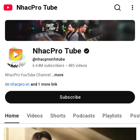
NhacPro Tube
NhacPro Tube
@nhacproinfotube
6.64M subscribers
•
485 videos
NhacPro YouTube Channel 
...more
nhacpro.vn
and 1 more link
Subscribe
Home
Videos
Shorts
Podcasts
Playlists
Pos