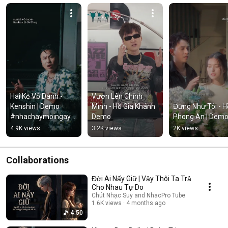
Hai Kẻ Vô Danh - 
Vươn Lên Chính 
Kenshin | Demo 
Mình - Hồ Gia Khánh 
Đừng Như Tôi - Hồ
#nhachaymoingay 
Demo
Phong An | Dem
#tamtrang
4.9K views
3.2K views
2K views
Collaborations
Đời Ai Nấy Giữ | Vậy Thôi Ta Trả
Cho Nhau Tự Do
Chút Nhạc Suy and NhacPro Tube
1.6K views
4 months ago
4:50