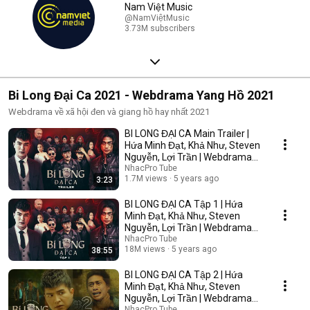
Nam Việt Music
@NamViệtMusic
3.73M subscribers
Bi Long Đại Ca 2021 - Webdrama Yang Hồ 2021
Webdrama về xã hội đen và giang hồ hay nhất 2021
BI LONG ĐẠI CA Main Trailer |
Hứa Minh Đạt, Khả Như, Steven
Nguyễn, Lợi Trần | Webdrama
Yang Hồ 2021
NhacPro Tube
1.7M views
5 years ago
3:23
BI LONG ĐẠI CA Tập 1 | Hứa
Minh Đạt, Khả Như, Steven
Nguyễn, Lợi Trần | Webdrama
Yang Hồ 2021
NhacPro Tube
18M views
5 years ago
38:55
BI LONG ĐẠI CA Tập 2 | Hứa
Minh Đạt, Khả Như, Steven
Nguyễn, Lợi Trần | Webdrama
Yang Hồ 2021
NhacPro Tube