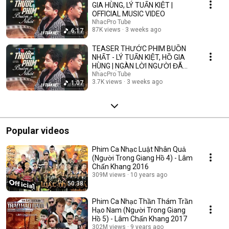
GIA HÙNG, LÝ TUẤN KIỆT |
OFFICIAL MUSIC VIDEO
NhacPro Tube
87K views
3 weeks ago
6:17
TEASER THƯỚC PHIM BUỒN
NHẤT - LÝ TUẤN KIỆT, HỒ GIA
HÙNG | NGÀN LỜI NGƯỜI ĐÃ
NÓI KHÔNG SAI ....
NhacPro Tube
3.7K views
3 weeks ago
1:07
Popular videos
Phim Ca Nhạc Luật Nhân Quả
(Người Trong Giang Hồ 4) - Lâm
Chấn Khang 2016
309M views
10 years ago
50:38
Phim Ca Nhạc Thần Thám Trần
Hạo Nam (Người Trong Giang
Hồ 5) - Lâm Chấn Khang 2017
302M views
9 years ago