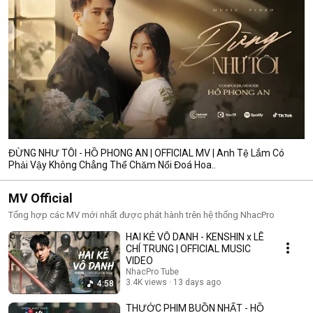
ĐỪNG NHƯ TÔI - HỒ PHONG AN | OFFICIAL MV | Anh Tệ Lắm Có
Phải Vậy Không Chẳng Thể Chăm Nổi Đoá Hoa..
MV Official
Tổng hợp các MV mới nhất được phát hành trên hệ thống NhacPro
HAI KẺ VÔ DANH - KENSHIN x LÊ
CHÍ TRUNG | OFFICIAL MUSIC
VIDEO
NhacPro Tube
3.4K views
13 days ago
4:58
THƯỚC PHIM BUỒN NHẤT - HỒ