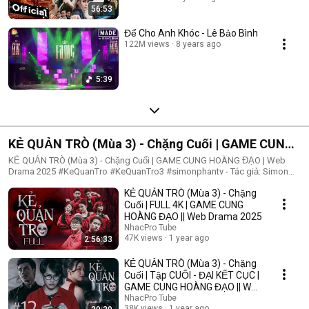
56:53
Để Cho Anh Khóc - Lê Bảo Bình
122M views
8 years ago
5:39
KẺ QUẢN TRÒ (Mùa 3) - Chặng Cuối | GAME CUNG
HOÀNG ĐẠO | Web Drama 2025
KẺ QUẢN TRÒ (Mùa 3) - Chặng Cuối | GAME CUNG HOÀNG ĐẠO | Web
Drama 2025 #KeQuanTro #KeQuanTro3 #simonphantv - Tác giả: Simon
Phan - Diễn viên: Simon Phan, Bnat, Huỳnh Nhựt, Bảo Ngân, Út Tâm, Trúc,
KẺ QUẢN TRÒ (Mùa 3) - Chặng
Khánh Duy ► Một trò chơi kỳ lạ, với mức thưởng tiền tỷ. Một trò chơi
mang hơi hướng của show truyền hình thực tế, nhưng dần trở nên đen tối
Cuối | FULL 4K | GAME CUNG
hơn quà từng vòng. Ai sẽ là người chiến thắng cuối cùng?. Mục đích của
HOÀNG ĐẠO || Web Drama 2025
KẺ QUẢN TRÒ là gì?. Và gương mặt đằng sau chiếc mặt nạ. Tất cả sẽ tiết
NhacPro Tube
lộ trong seri web drama KẺ QUẢN TRÒ (Mùa 3) Simon Phan _ Anh trai
47K views
1 year ago
2:56:33
Simon Huỳnh Nhựt _ Diễn viên Huỳnh Nhựt Bnat _ Ca sĩ Bnat Bảo Ngân _
Cô giáo Bảo Ngân Trúc _ TikToker Trúc Khánh Duy _ Nghệ sĩ Khánh Duy
KẺ QUẢN TRÒ (Mùa 3) - Chặng
Simon Phan _ Em trai Cá Hồi
Cuối | Tập CUỐI - ĐẠI KẾT CỤC |
GAME CUNG HOÀNG ĐẠO || Web
Drama 2025
NhacPro Tube
38K views
1 year ago