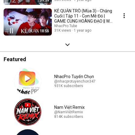
39:39
KẺ QUẢN TRÒ (Mùa 3) - Chặng
Cuối | Tập 11 - Cơn Mê Đỏ |
GAME CUNG HOÀNG ĐẠO || Web
Drama 2025
NhacPro Tube
31K views
1 year ago
18:56
Featured
NhacPro Tuyển Chọn
@nhacprotuyenchon347
931K subscribers
Nam Việt Remix
@NamViệtRemix
814K subscribers