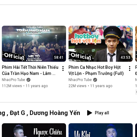
58:41
43:53
Phim Hài Tết Thời Niên Thiếu 
Phim Ca Nhạc Hot Boy Hột 
Của Trần Hạo Nam - Lâm 
Vịt Lộn - Phạm Trưởng (Full)
Chấn Khang [Official]
NhacPro Tube
NhacPro Tube
112M views
•
11 years ago
22M views
•
11 years ago
g , Đạt G , Dương Hoàng Yến
Play all