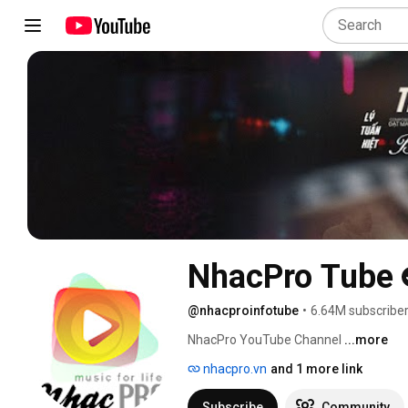
NhacPro Tube
@nhacproinfotube
•
6.64M subscribe
NhacPro YouTube Channel 
...more
nhacpro.vn
and 1 more link
Subscribe
Community