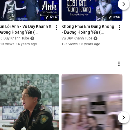
6:14
3:56
Xin Lỗi Anh - Vũ Duy Khánh ft 
Không Phải Em Đúng Không 
Dương Hoàng Yến ( 
- Dương Hoàng Yến ( 
LiveShow Vũ Duy Khánh 
LiveShow Vũ Duy Khánh 
Vũ Duy Khánh Tube
Vũ Duy Khánh Tube
2019 Phần 5/21 )
2019 Phần 6/21 )
12K views
•
6 years ago
19K views
•
6 years ago