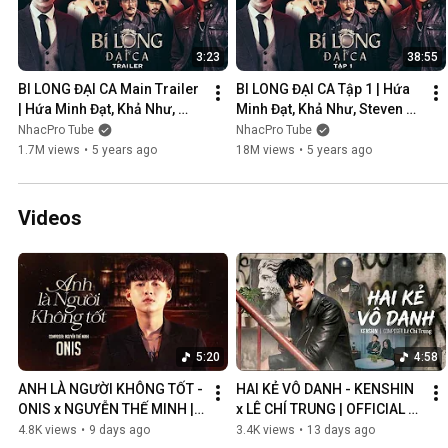
3:23
38:55
BI LONG ĐẠI CA Main Trailer 
BI LONG ĐẠI CA Tập 1 | Hứa 
| Hứa Minh Đạt, Khả Như, 
Minh Đạt, Khả Như, Steven 
Steven Nguyễn, Lợi Trần | 
Nguyễn, Lợi Trần | 
NhacPro Tube
NhacPro Tube
Webdrama Yang Hồ 2021
Webdrama Yang Hồ 2021
1.7M views
•
5 years ago
18M views
•
5 years ago
Videos
5:20
4:58
ANH LÀ NGƯỜI KHÔNG TỐT - 
HAI KẺ VÔ DANH - KENSHIN 
ONIS x NGUYỄN THẾ MINH | 
x LÊ CHÍ TRUNG | OFFICIAL 
OFFICIAL MV
MUSIC VIDEO
4.8K views
•
9 days ago
3.4K views
•
13 days ago