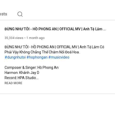
osts
ĐỪNG NHƯ TÔI - HỒ PHONG AN | OFFICIAL MV | Anh Tệ Lắm Có Phải Vậy Không Chẳng Thể Chăm Nổi Đoá Hoa..
35,334 views
1 month ago
ĐỪNG NHƯ TÔI - HỒ PHONG AN | OFFICIAL MV | Anh Tệ Lắm Có 
#dungnhutoi
#hophongan
#musicvideo
Composer & Singer: Hồ Phong An

Harmon: Khánh Jay D

Record: HPA Studio

Mix Master & Background Vocal: Đinh Hoàng Quốc

READ MORE
Music Production Manager: Đỗ Trọng Tâm

Screenwriter: Võ Thị Bích Trâm

Cam Operator: Kun, TuFu

AD: Rin

AC: Đức Nguyễn (#11)

Runner: Phong Phạm
