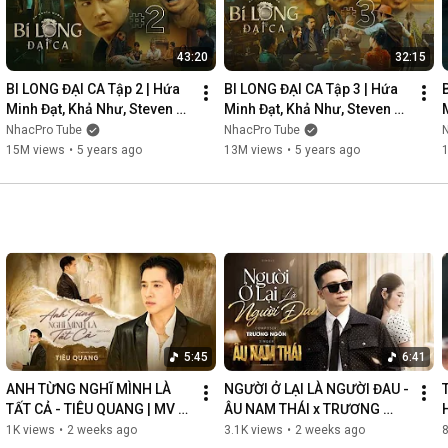
43:20
32:15
BI LONG ĐẠI CA Tập 2 | Hứa 
BI LONG ĐẠI CA Tập 3 | Hứa 
Minh Đạt, Khả Như, Steven 
Minh Đạt, Khả Như, Steven 
Nguyễn, Lợi Trần | 
Nguyễn, Lợi Trần | 
NhacPro Tube
NhacPro Tube
Webdrama Yang Hồ 2021
Webdrama Yang Hồ 2021
15M views
•
5 years ago
13M views
•
5 years ago
5:45
6:41
ANH TỪNG NGHĨ MÌNH LÀ 
NGƯỜI Ở LẠI LÀ NGƯỜI ĐAU - 
TẤT CẢ - TIÊU QUANG | MV 
ÂU NAM THÁI x TRƯƠNG 
OFFICIAL
NGÔN | MV OFFICIAL
1K views
•
2 weeks ago
3.1K views
•
2 weeks ago