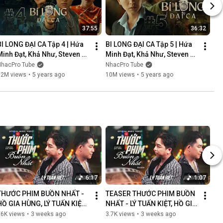
37:55
36:32
BI LONG ĐẠI CA Tập 4 | Hứa 
BI LONG ĐẠI CA Tập 5 | Hứa 
Minh Đạt, Khả Như, Steven 
Minh Đạt, Khả Như, Steven 
Nguyễn, Lợi Trần | 
Nguyễn, Lợi Trần | 
NhacPro Tube
NhacPro Tube
Webdrama Yang Hồ 2021
Webdrama Yang Hồ 2021
12M views
•
5 years ago
10M views
•
5 years ago
6:17
1:07
THƯỚC PHIM BUỒN NHẤT - 
TEASER THƯỚC PHIM BUỒN 
HỒ GIA HÙNG, LÝ TUẤN KIỆT | 
NHẤT - LÝ TUẤN KIỆT, HỒ GIA 
OFFICIAL MUSIC VIDEO
HÙNG | NGÀN LỜI NGƯỜI ĐÃ 
86K views
•
3 weeks ago
3.7K views
•
3 weeks ago