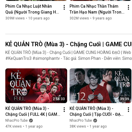
Phim Ca Nhạc Luật Nhân 
Phim Ca Nhạc Thần Thám 
Quả (Người Trong Giang Hồ 
Trần Hạo Nam (Người Trong 
4) - Lâm Chấn Khang 2016
Giang Hồ 5) - Lâm Chấn 
309M views
•
10 years ago
302M views
•
9 years ago
Khang 2017
KẺ QUẢN TRÒ (Mùa 3) - Chặng Cuối | GAME 
KẺ QUẢN TRÒ (Mùa 3) - Chặng Cuối | GAME CUNG HOÀNG ĐẠO | We
#KeQuanTro3 #simonphantv - Tác giả: Simon Phan - Diễn viên: Simon Phan, Bnat, Huỳnh Nhựt,
Bảo Ngân, Út Tâm, Trúc, Khánh Duy ► Một trò chơi kỳ lạ, với mức thưởng tiền tỷ. Một trò chơi mang
hơi hướng của show truyền hình thực tế, nhưng dần trở nên đen tối hơ
người chiến thắng cuối cùng?. Mục đích của KẺ QUẢN TRÒ là gì?. Và
mặt nạ. Tất cả sẽ tiết lộ trong seri web drama KẺ QUẢN TRÒ (Mùa 3
Huỳnh Nhựt _ Diễn viên Huỳnh Nhựt Bnat _ Ca sĩ Bnat Bảo Ngân _ Cô
TikToker Trúc Khánh Duy _ Nghệ sĩ Khánh Duy Simon Phan _ Em trai 
2:56:33
39:39
KẺ QUẢN TRÒ (Mùa 3) - 
KẺ QUẢN TRÒ (Mùa 3) - 
Chặng Cuối | FULL 4K | GAME 
Chặng Cuối | Tập CUỐI - ĐẠI 
CUNG HOÀNG ĐẠO || Web 
KẾT CỤC | GAME CUNG 
NhacPro Tube
NhacPro Tube
Drama 2025
HOÀNG ĐẠO || Web Drama 
47K views
•
1 year ago
38K views
•
1 year ago