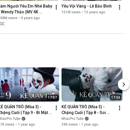
Làm Người Yêu Em Nhé Baby 
Yêu Vội Vàng - Lê Bảo Bình
- Wendy Thảo (MV 4K 
101M views
•
10 years ago
OFFICIAL)
108M views
•
9 years ago
CC
17:57
17:04
KẺ QUẢN TRÒ (Mùa 3) - 
KẺ QUẢN TRÒ (Mùa 3) - 
Chặng Cuối | Tập 9 - Bí Mật 
Chặng Cuối | Tập 8 - Soi 
Mới | GAME CUNG HOÀNG 
Cung | GAME CUNG HOÀNG 
NhacPro Tube
NhacPro Tube
ĐẠO || Web Drama 2025
ĐẠO || Web Drama 2025
27K views
•
1 year ago
29K views
•
1 year ago