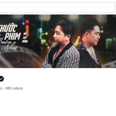
rs
•
485 videos