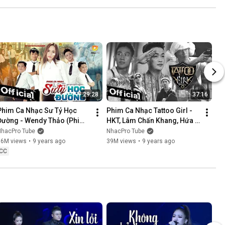
NÓI KHÔNG SAI ....
29:28
37:16
Phim Ca Nhạc Sư Tỷ Học 
Phim Ca Nhạc Tattoo Girl - 
Đường - Wendy Thảo (Phim 
HKT, Lâm Chấn Khang, Hứa 
Ca Nhạc Hay Nhất 2017)
Minh Đạt, Thanh Tân
NhacPro Tube
NhacPro Tube
16M views
•
9 years ago
39M views
•
9 years ago
CC