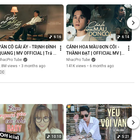
6:16
6:14
VẪN CÔ GÁI ẤY - TRỊNH ĐÌNH 
CÁNH HOA MÀU ĐƠN CÔI - 
QUANG | MV OFFICIAL | Trả 
THÀNH ĐẠT | OFFICIAL MV | 
Lại Em Quá Khứ Đau Lòng 
Anh Nghĩ Chắc Là Ý Trời 
NhacPro Tube
NhacPro Tube
Xin Lỗi Vì Làm Em Khóc
Nhưng Buồn Lắm Người Ơi...
2.8M views
•
3 months ago
141K views
•
6 months ago
CC
10:10
5:21