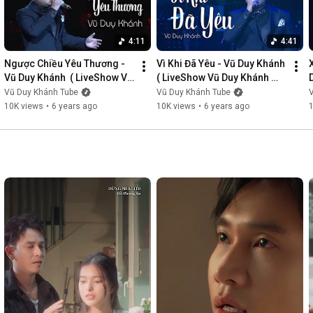
4:11
4:41
Ngược Chiều Yêu Thương - 
Vì Khi Đã Yêu - Vũ Duy Khánh  
Vũ Duy Khánh  ( LiveShow Vũ 
( LiveShow Vũ Duy Khánh 
Duy Khánh 2019 Phần 3/21 )
2019 Phần 4/21 )
Vũ Duy Khánh Tube
Vũ Duy Khánh Tube
10K views
•
6 years ago
10K views
•
6 years ago