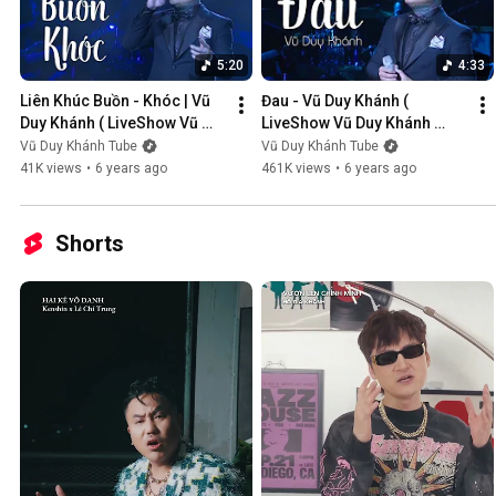
5:20
4:33
Liên Khúc Buồn - Khóc | Vũ 
Đau - Vũ Duy Khánh ( 
Duy Khánh ( LiveShow Vũ 
LiveShow Vũ Duy Khánh 
Duy Khánh 2019 Phần 1/21 )
2019 Phần 2/21 )
Vũ Duy Khánh Tube
Vũ Duy Khánh Tube
41K views
•
6 years ago
461K views
•
6 years ago
Shorts