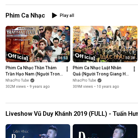
Phim Ca Nhạc
Play all
56:53
50:38
Phim Ca Nhạc Thần Thám 
Phim Ca Nhạc Luật Nhân 
Trần Hạo Nam (Người Trong 
Quả (Người Trong Giang Hồ 
Giang Hồ 5) - Lâm Chấn 
4) - Lâm Chấn Khang 2016
NhacPro Tube
NhacPro Tube
Khang 2017
302M views
•
9 years ago
309M views
•
10 years ago
Liveshow Vũ Duy Khánh 2019 (FULL) - Tuấn Hưn