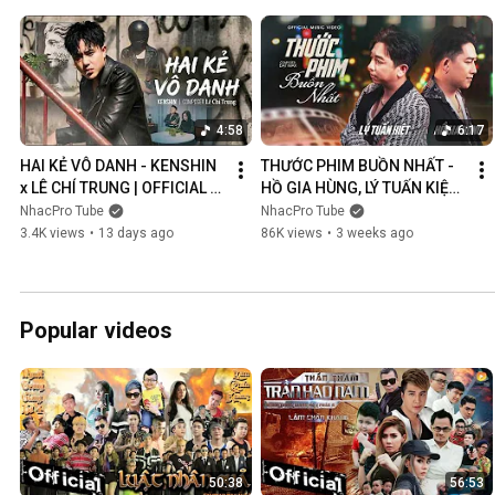
4:58
6:17
HAI KẺ VÔ DANH - KENSHIN 
THƯỚC PHIM BUỒN NHẤT - 
x LÊ CHÍ TRUNG | OFFICIAL 
HỒ GIA HÙNG, LÝ TUẤN KIỆT | 
MUSIC VIDEO
OFFICIAL MUSIC VIDEO
NhacPro Tube
NhacPro Tube
3.4K views
•
13 days ago
86K views
•
3 weeks ago
Popular videos
50:38
56:53