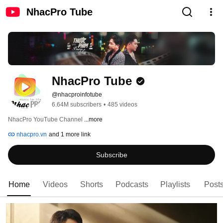
NhacPro Tube
NhacPro Tube
@nhacproinfotube
6.64M subscribers
•
485 videos
NhacPro YouTube Channel 
...more
nhacpro.vn
and 1 more link
Subscribe
Home
Videos
Shorts
Podcasts
Playlists
Post