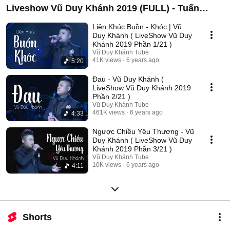
Liveshow Vũ Duy Khánh 2019 (FULL) - Tuấn
Hưng , Đạt G , Dương Hoàng Yến
Liên Khúc Buồn - Khóc | Vũ
Duy Khánh ( LiveShow Vũ Duy
Khánh 2019 Phần 1/21 )
Vũ Duy Khánh Tube
41K views
6 years ago
5:20
Đau - Vũ Duy Khánh (
LiveShow Vũ Duy Khánh 2019
Phần 2/21 )
Vũ Duy Khánh Tube
461K views
6 years ago
4:33
Ngược Chiều Yêu Thương - Vũ
Duy Khánh ( LiveShow Vũ Duy
Khánh 2019 Phần 3/21 )
Vũ Duy Khánh Tube
10K views
6 years ago
4:11
Shorts