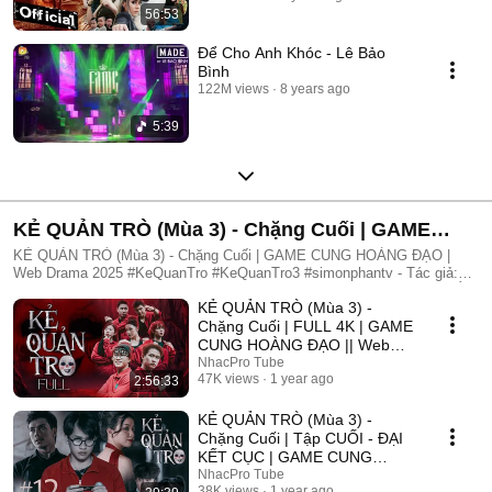
56:53
Để Cho Anh Khóc - Lê Bảo
Bình
122M views
8 years ago
5:39
KẺ QUẢN TRÒ (Mùa 3) - Chặng Cuối | GAME
CUNG HOÀNG ĐẠO | Web Drama 2025
KẺ QUẢN TRÒ (Mùa 3) - Chặng Cuối | GAME CUNG HOÀNG ĐẠO |
Web Drama 2025 #KeQuanTro #KeQuanTro3 #simonphantv - Tác giả:
Simon Phan - Diễn viên: Simon Phan, Bnat, Huỳnh Nhựt, Bảo Ngân, Út
KẺ QUẢN TRÒ (Mùa 3) -
Tâm, Trúc, Khánh Duy ► Một trò chơi kỳ lạ, với mức thưởng tiền tỷ.
Một trò chơi mang hơi hướng của show truyền hình thực tế, nhưng dần
Chặng Cuối | FULL 4K | GAME
trở nên đen tối hơn quà từng vòng. Ai sẽ là người chiến thắng cuối
CUNG HOÀNG ĐẠO || Web
cùng?. Mục đích của KẺ QUẢN TRÒ là gì?. Và gương mặt đằng sau
Drama 2025
NhacPro Tube
chiếc mặt nạ. Tất cả sẽ tiết lộ trong seri web drama KẺ QUẢN TRÒ
47K views
1 year ago
2:56:33
(Mùa 3) Simon Phan _ Anh trai Simon Huỳnh Nhựt _ Diễn viên Huỳnh
Nhựt Bnat _ Ca sĩ Bnat Bảo Ngân _ Cô giáo Bảo Ngân Trúc _ TikToker
KẺ QUẢN TRÒ (Mùa 3) -
Trúc Khánh Duy _ Nghệ sĩ Khánh Duy Simon Phan _ Em trai Cá Hồi
Chặng Cuối | Tập CUỐI - ĐẠI
KẾT CỤC | GAME CUNG
HOÀNG ĐẠO || Web Drama
NhacPro Tube
38K views
1 year ago