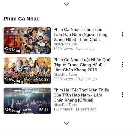
Phim Ca Nhạc
Phim Ca Nhạc Thần Thám
Trần Hạo Nam (Người Trong
Giang Hồ 5) - Lâm Chấn
Khang 2017
NhacPro Tube
302M views
9 years ago
56:53
Phim Ca Nhạc Luật Nhân Quả
(Người Trong Giang Hồ 4) -
Lâm Chấn Khang 2016
NhacPro Tube
309M views
10 years ago
50:38
Phim Hài Tết Thời Niên Thiếu
Của Trần Hạo Nam - Lâm
Chấn Khang [Official]
NhacPro Tube
112M views
11 years ago
58:41