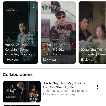
Hai Kẻ Vô Danh - 
Vươn Lên Chính 
Kenshin | Demo 
Mình - Hồ Gia 
Đừng Như Tôi - H
#nhachaymoingay 
Khánh Demo
Phong An | Dem
#tamtrang
4.9K views
3.2K views
2K views
Collaborations
Đời Ai Nấy Giữ | Vậy Thôi Ta
Trả Cho Nhau Tự Do
Chút Nhạc Suy and NhacPro Tube
1.6K views
4 months ago
4:50