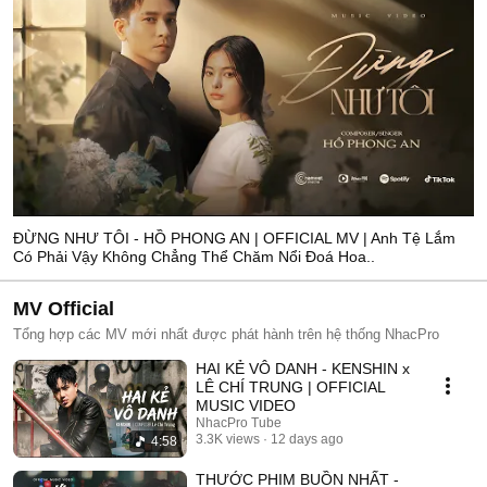
ĐỪNG NHƯ TÔI - HỒ PHONG AN | OFFICIAL MV | Anh Tệ Lắm
Có Phải Vậy Không Chẳng Thể Chăm Nổi Đoá Hoa..
MV Official
Tổng hợp các MV mới nhất được phát hành trên hệ thống NhacPro
HAI KẺ VÔ DANH - KENSHIN x
LÊ CHÍ TRUNG | OFFICIAL
MUSIC VIDEO
NhacPro Tube
3.3K views
12 days ago
4:58
THƯỚC PHIM BUỒN NHẤT -