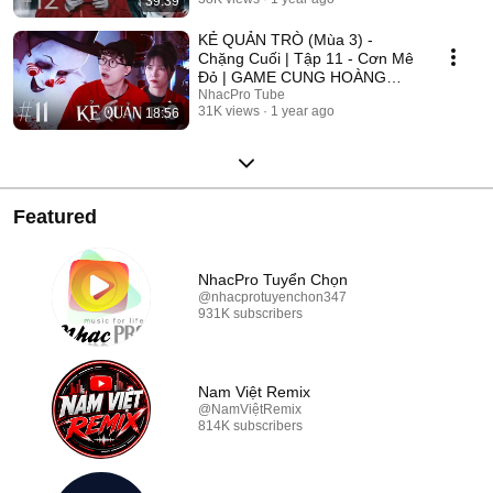
39:39
2025
KẺ QUẢN TRÒ (Mùa 3) -
Chặng Cuối | Tập 11 - Cơn Mê
Đỏ | GAME CUNG HOÀNG
ĐẠO || Web Drama 2025
NhacPro Tube
31K views
1 year ago
18:56
Featured
NhacPro Tuyển Chọn
@nhacprotuyenchon347
931K subscribers
Nam Việt Remix
@NamViệtRemix
814K subscribers