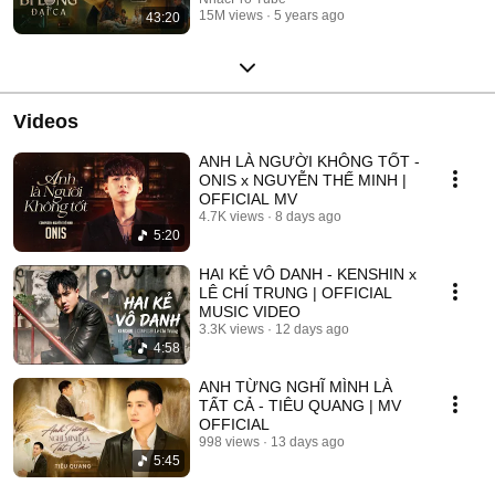
15M views
5 years ago
43:20
Videos
ANH LÀ NGƯỜI KHÔNG TỐT -
ONIS x NGUYỄN THẾ MINH |
OFFICIAL MV
4.7K views
8 days ago
5:20
HAI KẺ VÔ DANH - KENSHIN x
LÊ CHÍ TRUNG | OFFICIAL
MUSIC VIDEO
3.3K views
12 days ago
4:58
ANH TỪNG NGHĨ MÌNH LÀ
TẤT CẢ - TIÊU QUANG | MV
OFFICIAL
998 views
13 days ago
5:45