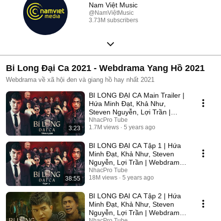
Nam Việt Music
@NamViệtMusic
3.73M subscribers
Bi Long Đại Ca 2021 - Webdrama Yang Hồ 2021
Webdrama về xã hội đen và giang hồ hay nhất 2021
BI LONG ĐẠI CA Main Trailer |
Hứa Minh Đạt, Khả Như,
Steven Nguyễn, Lợi Trần |
Webdrama Yang Hồ 2021
NhacPro Tube
1.7M views
5 years ago
3:23
BI LONG ĐẠI CA Tập 1 | Hứa
Minh Đạt, Khả Như, Steven
Nguyễn, Lợi Trần | Webdrama
Yang Hồ 2021
NhacPro Tube
18M views
5 years ago
38:55
BI LONG ĐẠI CA Tập 2 | Hứa
Minh Đạt, Khả Như, Steven
Nguyễn, Lợi Trần | Webdrama
Yang Hồ 2021
NhacPro Tube