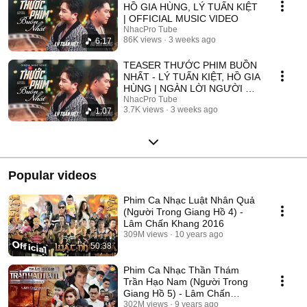
HỒ GIA HÙNG, LÝ TUẤN KIỆT
| OFFICIAL MUSIC VIDEO
NhacPro Tube
86K views
3 weeks ago
6:17
TEASER THƯỚC PHIM BUỒN
NHẤT - LÝ TUẤN KIỆT, HỒ GIA
HÙNG | NGÀN LỜI NGƯỜI ĐÃ
NÓI KHÔNG SAI ....
NhacPro Tube
3.7K views
3 weeks ago
1:07
Popular videos
Phim Ca Nhạc Luật Nhân Quả
(Người Trong Giang Hồ 4) -
Lâm Chấn Khang 2016
309M views
10 years ago
50:38
Phim Ca Nhạc Thần Thám
Trần Hạo Nam (Người Trong
Giang Hồ 5) - Lâm Chấn
Khang 2017
302M views
9 years ago