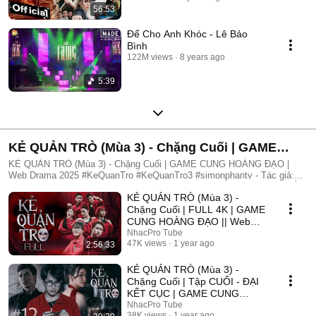
56:53
Để Cho Anh Khóc - Lê Bảo
Bình
122M views
8 years ago
5:39
KẺ QUẢN TRÒ (Mùa 3) - Chặng Cuối | GAME
CUNG HOÀNG ĐẠO | Web Drama 2025
KẺ QUẢN TRÒ (Mùa 3) - Chặng Cuối | GAME CUNG HOÀNG ĐẠO |
Web Drama 2025 #KeQuanTro #KeQuanTro3 #simonphantv - Tác giả:
Simon Phan - Diễn viên: Simon Phan, Bnat, Huỳnh Nhựt, Bảo Ngân, Út
KẺ QUẢN TRÒ (Mùa 3) -
Tâm, Trúc, Khánh Duy ► Một trò chơi kỳ lạ, với mức thưởng tiền tỷ.
Một trò chơi mang hơi hướng của show truyền hình thực tế, nhưng dần
Chặng Cuối | FULL 4K | GAME
trở nên đen tối hơn quà từng vòng. Ai sẽ là người chiến thắng cuối
CUNG HOÀNG ĐẠO || Web
cùng?. Mục đích của KẺ QUẢN TRÒ là gì?. Và gương mặt đằng sau
Drama 2025
NhacPro Tube
chiếc mặt nạ. Tất cả sẽ tiết lộ trong seri web drama KẺ QUẢN TRÒ
47K views
1 year ago
2:56:33
(Mùa 3) Simon Phan _ Anh trai Simon Huỳnh Nhựt _ Diễn viên Huỳnh
Nhựt Bnat _ Ca sĩ Bnat Bảo Ngân _ Cô giáo Bảo Ngân Trúc _ TikToker
KẺ QUẢN TRÒ (Mùa 3) -
Trúc Khánh Duy _ Nghệ sĩ Khánh Duy Simon Phan _ Em trai Cá Hồi
Chặng Cuối | Tập CUỐI - ĐẠI
KẾT CỤC | GAME CUNG
HOÀNG ĐẠO || Web Drama
NhacPro Tube
38K views
1 year ago