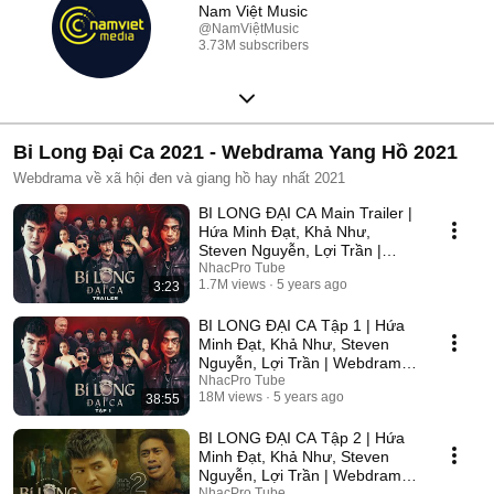
Nam Việt Music
@NamViệtMusic
3.73M subscribers
Bi Long Đại Ca 2021 - Webdrama Yang Hồ 2021
Webdrama về xã hội đen và giang hồ hay nhất 2021
BI LONG ĐẠI CA Main Trailer |
Hứa Minh Đạt, Khả Như,
Steven Nguyễn, Lợi Trần |
Webdrama Yang Hồ 2021
NhacPro Tube
1.7M views
5 years ago
3:23
BI LONG ĐẠI CA Tập 1 | Hứa
Minh Đạt, Khả Như, Steven
Nguyễn, Lợi Trần | Webdrama
Yang Hồ 2021
NhacPro Tube
18M views
5 years ago
38:55
BI LONG ĐẠI CA Tập 2 | Hứa
Minh Đạt, Khả Như, Steven
Nguyễn, Lợi Trần | Webdrama
Yang Hồ 2021
NhacPro Tube