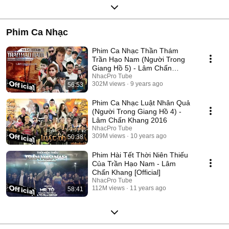
Phim Ca Nhạc
Phim Ca Nhạc Thần Thám
Trần Hạo Nam (Người Trong
Giang Hồ 5) - Lâm Chấn
Khang 2017
NhacPro Tube
302M views
9 years ago
56:53
Phim Ca Nhạc Luật Nhân Quả
(Người Trong Giang Hồ 4) -
Lâm Chấn Khang 2016
NhacPro Tube
309M views
10 years ago
50:38
Phim Hài Tết Thời Niên Thiếu
Của Trần Hạo Nam - Lâm
Chấn Khang [Official]
NhacPro Tube
112M views
11 years ago
58:41