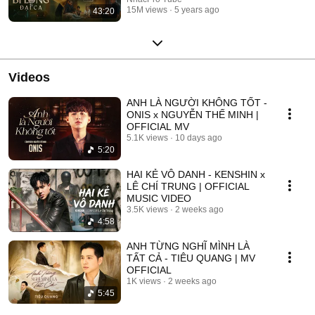
15M views
5 years ago
43:20
Videos
ANH LÀ NGƯỜI KHÔNG TỐT -
ONIS x NGUYỄN THẾ MINH |
OFFICIAL MV
5.1K views
10 days ago
5:20
HAI KẺ VÔ DANH - KENSHIN x
LÊ CHÍ TRUNG | OFFICIAL
MUSIC VIDEO
3.5K views
2 weeks ago
4:58
ANH TỪNG NGHĨ MÌNH LÀ
TẤT CẢ - TIÊU QUANG | MV
OFFICIAL
1K views
2 weeks ago
5:45