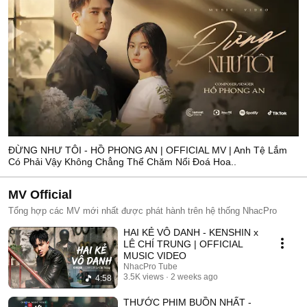
ĐỪNG NHƯ TÔI - HỒ PHONG AN | OFFICIAL MV | Anh Tệ Lắm
Có Phải Vậy Không Chẳng Thể Chăm Nổi Đoá Hoa..
MV Official
Tổng hợp các MV mới nhất được phát hành trên hệ thống NhacPro
HAI KẺ VÔ DANH - KENSHIN x
LÊ CHÍ TRUNG | OFFICIAL
MUSIC VIDEO
NhacPro Tube
3.5K views
2 weeks ago
4:58
THƯỚC PHIM BUỒN NHẤT -