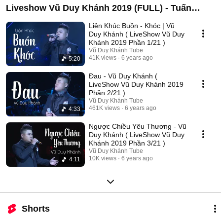
Liveshow Vũ Duy Khánh 2019 (FULL) - Tuấn
Hưng , Đạt G , Dương Hoàng Yến
Liên Khúc Buồn - Khóc | Vũ
Duy Khánh ( LiveShow Vũ Duy
Khánh 2019 Phần 1/21 )
Vũ Duy Khánh Tube
41K views
6 years ago
5:20
Đau - Vũ Duy Khánh (
LiveShow Vũ Duy Khánh 2019
Phần 2/21 )
Vũ Duy Khánh Tube
461K views
6 years ago
4:33
Ngược Chiều Yêu Thương - Vũ
Duy Khánh ( LiveShow Vũ Duy
Khánh 2019 Phần 3/21 )
Vũ Duy Khánh Tube
10K views
6 years ago
4:11
Shorts