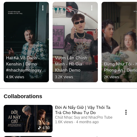
Hai Kẻ Vô Danh - 
Vươn Lên Chính 
Kenshin | Demo 
Mình - Hồ Gia 
Đừng Như Tôi - H
#nhachaymoingay 
Khánh Demo
Phong An | Dem
#tamtrang
4.9K views
3.2K views
2K views
Collaborations
Đời Ai Nấy Giữ | Vậy Thôi Ta
Trả Cho Nhau Tự Do
Chút Nhạc Suy and NhacPro Tube
1.6K views
4 months ago
4:50