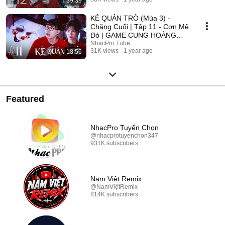
39:39
2025
KẺ QUẢN TRÒ (Mùa 3) -
Chặng Cuối | Tập 11 - Cơn Mê
Đỏ | GAME CUNG HOÀNG
ĐẠO || Web Drama 2025
NhacPro Tube
31K views
1 year ago
18:56
Featured
NhacPro Tuyển Chọn
@nhacprotuyenchon347
931K subscribers
Nam Việt Remix
@NamViệtRemix
814K subscribers