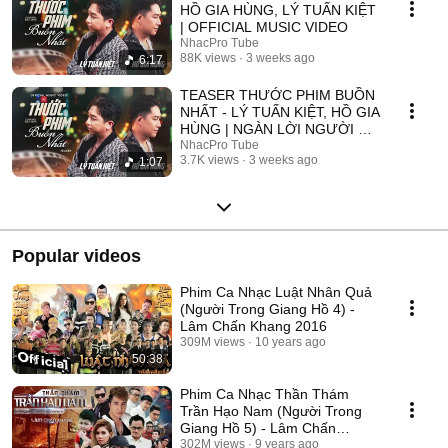
HỒ GIA HÙNG, LÝ TUẤN KIỆT
| OFFICIAL MUSIC VIDEO
NhacPro Tube
88K views
3 weeks ago
6:17
TEASER THƯỚC PHIM BUỒN
NHẤT - LÝ TUẤN KIỆT, HỒ GIA
HÙNG | NGÀN LỜI NGƯỜI ĐÃ
NÓI KHÔNG SAI ....
NhacPro Tube
3.7K views
3 weeks ago
1:07
Popular videos
Phim Ca Nhạc Luật Nhân Quả
(Người Trong Giang Hồ 4) -
Lâm Chấn Khang 2016
309M views
10 years ago
50:38
Phim Ca Nhạc Thần Thám
Trần Hạo Nam (Người Trong
Giang Hồ 5) - Lâm Chấn
Khang 2017
302M views
9 years ago