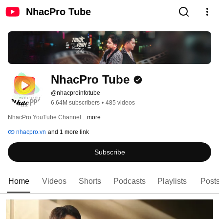
NhacPro Tube
NhacPro Tube
@nhacproinfotube
6.64M subscribers
•
485 videos
NhacPro YouTube Channel 
...more
nhacpro.vn
and 1 more link
Subscribe
Home
Videos
Shorts
Podcasts
Playlists
Post