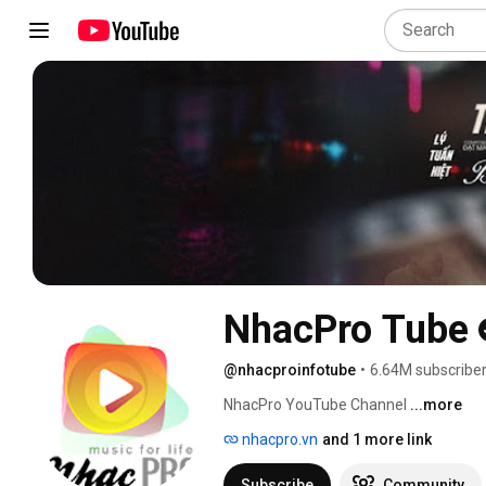
NhacPro Tube
@nhacproinfotube
•
6.64M subscribe
NhacPro YouTube Channel 
...more
nhacpro.vn
and 1 more link
Subscribe
Community