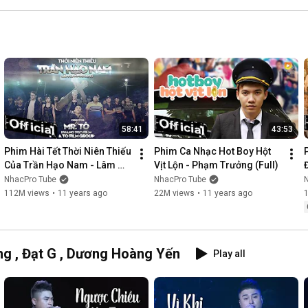
58:41
43:53
Phim Hài Tết Thời Niên Thiếu 
Phim Ca Nhạc Hot Boy Hột 
Của Trần Hạo Nam - Lâm 
Vịt Lộn - Phạm Trưởng (Full)
Chấn Khang [Official]
NhacPro Tube
NhacPro Tube
112M views
•
11 years ago
22M views
•
11 years ago
g , Đạt G , Dương Hoàng Yến
Play all