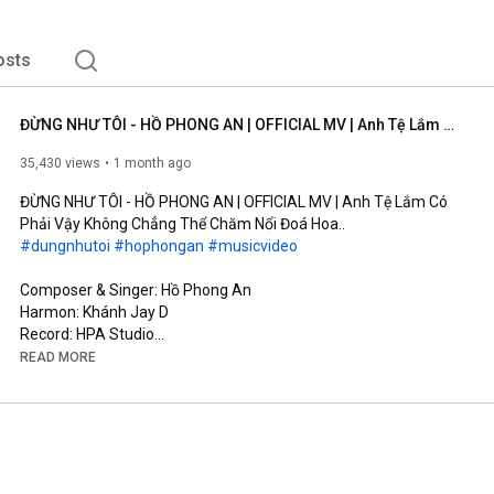
osts
ĐỪNG NHƯ TÔI - HỒ PHONG AN | OFFICIAL MV | Anh Tệ Lắm Có Phải Vậy Không Chẳng Thể Chăm Nổi Đoá Hoa..
35,430 views
1 month ago
ĐỪNG NHƯ TÔI - HỒ PHONG AN | OFFICIAL MV | Anh Tệ Lắm Có 
#dungnhutoi
#hophongan
#musicvideo
Composer & Singer: Hồ Phong An

Harmon: Khánh Jay D

Record: HPA Studio

Mix Master & Background Vocal: Đinh Hoàng Quốc

READ MORE
Music Production Manager: Đỗ Trọng Tâm

Screenwriter: Võ Thị Bích Trâm

Cam Operator: Kun, TuFu

AD: Rin

AC: Đức Nguyễn (#11)

Runner: Phong Phạm
