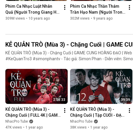
Phim Ca Nhạc Luật Nhân 
Phim Ca Nhạc Thần Thám 
Quả (Người Trong Giang Hồ 
Trần Hạo Nam (Người Trong 
4) - Lâm Chấn Khang 2016
Giang Hồ 5) - Lâm Chấn 
309M views
•
10 years ago
302M views
•
9 years ago
Khang 2017
KẺ QUẢN TRÒ (Mùa 3) - Chặng Cuối | GAME 
KẺ QUẢN TRÒ (Mùa 3) - Chặng Cuối | GAME CUNG HOÀNG ĐẠO | We
#KeQuanTro3 #simonphantv - Tác giả: Simon Phan - Diễn viên: Simon Phan, Bnat, Huỳnh Nhựt,
Bảo Ngân, Út Tâm, Trúc, Khánh Duy ► Một trò chơi kỳ lạ, với mức thưởng tiền tỷ. Một trò chơi mang
hơi hướng của show truyền hình thực tế, nhưng dần trở nên đen tối hơ
người chiến thắng cuối cùng?. Mục đích của KẺ QUẢN TRÒ là gì?. Và
mặt nạ. Tất cả sẽ tiết lộ trong seri web drama KẺ QUẢN TRÒ (Mùa 3
Huỳnh Nhựt _ Diễn viên Huỳnh Nhựt Bnat _ Ca sĩ Bnat Bảo Ngân _ Cô
TikToker Trúc Khánh Duy _ Nghệ sĩ Khánh Duy Simon Phan _ Em trai 
2:56:33
39:39
KẺ QUẢN TRÒ (Mùa 3) - 
KẺ QUẢN TRÒ (Mùa 3) - 
Chặng Cuối | FULL 4K | GAME 
Chặng Cuối | Tập CUỐI - ĐẠI 
CUNG HOÀNG ĐẠO || Web 
KẾT CỤC | GAME CUNG 
NhacPro Tube
NhacPro Tube
Drama 2025
HOÀNG ĐẠO || Web Drama 
47K views
•
1 year ago
38K views
•
1 year ago