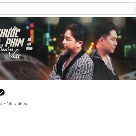
rs
•
485 videos