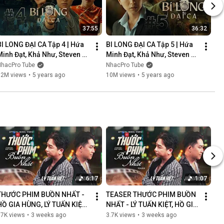
37:55
36:32
BI LONG ĐẠI CA Tập 4 | Hứa 
BI LONG ĐẠI CA Tập 5 | Hứa 
Minh Đạt, Khả Như, Steven 
Minh Đạt, Khả Như, Steven 
Nguyễn, Lợi Trần | 
Nguyễn, Lợi Trần | 
NhacPro Tube
NhacPro Tube
Webdrama Yang Hồ 2021
Webdrama Yang Hồ 2021
12M views
•
5 years ago
10M views
•
5 years ago
6:17
1:07
THƯỚC PHIM BUỒN NHẤT - 
TEASER THƯỚC PHIM BUỒN 
HỒ GIA HÙNG, LÝ TUẤN KIỆT | 
NHẤT - LÝ TUẤN KIỆT, HỒ GIA 
OFFICIAL MUSIC VIDEO
HÙNG | NGÀN LỜI NGƯỜI ĐÃ 
87K views
•
3 weeks ago
3.7K views
•
3 weeks ago