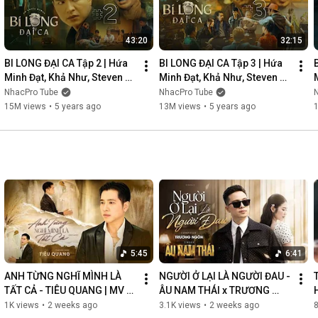
43:20
32:15
BI LONG ĐẠI CA Tập 2 | Hứa 
BI LONG ĐẠI CA Tập 3 | Hứa 
Minh Đạt, Khả Như, Steven 
Minh Đạt, Khả Như, Steven 
Nguyễn, Lợi Trần | 
Nguyễn, Lợi Trần | 
NhacPro Tube
NhacPro Tube
Webdrama Yang Hồ 2021
Webdrama Yang Hồ 2021
15M views
•
5 years ago
13M views
•
5 years ago
5:45
6:41
ANH TỪNG NGHĨ MÌNH LÀ 
NGƯỜI Ở LẠI LÀ NGƯỜI ĐAU - 
TẤT CẢ - TIÊU QUANG | MV 
ÂU NAM THÁI x TRƯƠNG 
OFFICIAL
NGÔN | MV OFFICIAL
1K views
•
2 weeks ago
3.1K views
•
2 weeks ago