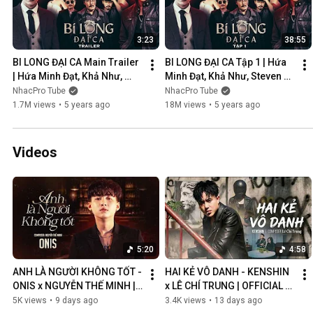
3:23
38:55
BI LONG ĐẠI CA Main Trailer 
BI LONG ĐẠI CA Tập 1 | Hứa 
| Hứa Minh Đạt, Khả Như, 
Minh Đạt, Khả Như, Steven 
Steven Nguyễn, Lợi Trần | 
Nguyễn, Lợi Trần | 
NhacPro Tube
NhacPro Tube
Webdrama Yang Hồ 2021
Webdrama Yang Hồ 2021
1.7M views
•
5 years ago
18M views
•
5 years ago
Videos
5:20
4:58
ANH LÀ NGƯỜI KHÔNG TỐT - 
HAI KẺ VÔ DANH - KENSHIN 
ONIS x NGUYỄN THẾ MINH | 
x LÊ CHÍ TRUNG | OFFICIAL 
OFFICIAL MV
MUSIC VIDEO
5K views
•
9 days ago
3.4K views
•
13 days ago