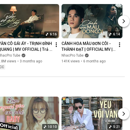
6:16
6:14
VẪN CÔ GÁI ẤY - TRỊNH ĐÌNH 
CÁNH HOA MÀU ĐƠN CÔI - 
QUANG | MV OFFICIAL | Trả 
THÀNH ĐẠT | OFFICIAL MV | 
Lại Em Quá Khứ Đau Lòng 
Anh Nghĩ Chắc Là Ý Trời 
NhacPro Tube
NhacPro Tube
Xin Lỗi Vì Làm Em Khóc
Nhưng Buồn Lắm Người Ơi...
2.8M views
•
3 months ago
141K views
•
6 months ago
CC
10:10
5:21