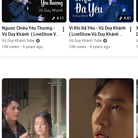
4:11
4:41
Ngược Chiều Yêu Thương - 
Vì Khi Đã Yêu - Vũ Duy Khánh  
Vũ Duy Khánh  ( LiveShow Vũ 
( LiveShow Vũ Duy Khánh 
Duy Khánh 2019 Phần 3/21 )
2019 Phần 4/21 )
Vũ Duy Khánh Tube
Vũ Duy Khánh Tube
10K views
•
6 years ago
10K views
•
6 years ago