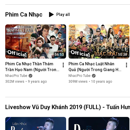
Phim Ca Nhạc
Play all
56:53
50:38
Phim Ca Nhạc Thần Thám 
Phim Ca Nhạc Luật Nhân 
Trần Hạo Nam (Người Trong 
Quả (Người Trong Giang Hồ 
Giang Hồ 5) - Lâm Chấn 
4) - Lâm Chấn Khang 2016
NhacPro Tube
NhacPro Tube
Khang 2017
302M views
•
9 years ago
309M views
•
10 years ago
Liveshow Vũ Duy Khánh 2019 (FULL) - Tuấn Hưn