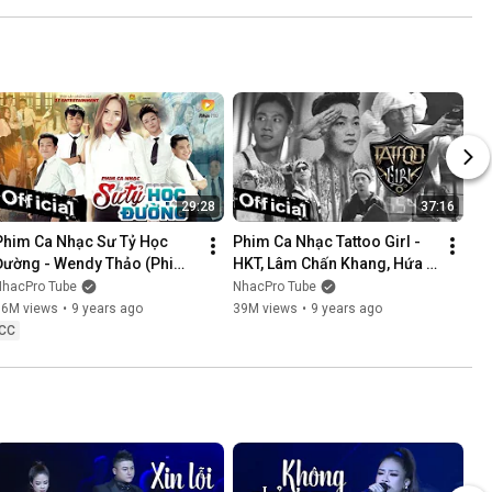
NÓI KHÔNG SAI ....
29:28
37:16
Phim Ca Nhạc Sư Tỷ Học 
Phim Ca Nhạc Tattoo Girl - 
Đường - Wendy Thảo (Phim 
HKT, Lâm Chấn Khang, Hứa 
Ca Nhạc Hay Nhất 2017)
Minh Đạt, Thanh Tân
NhacPro Tube
NhacPro Tube
16M views
•
9 years ago
39M views
•
9 years ago
CC