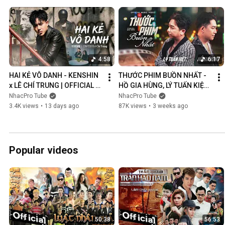
4:58
6:17
HAI KẺ VÔ DANH - KENSHIN 
THƯỚC PHIM BUỒN NHẤT - 
x LÊ CHÍ TRUNG | OFFICIAL 
HỒ GIA HÙNG, LÝ TUẤN KIỆT | 
MUSIC VIDEO
OFFICIAL MUSIC VIDEO
NhacPro Tube
NhacPro Tube
3.4K views
•
13 days ago
87K views
•
3 weeks ago
Popular videos
50:38
56:53