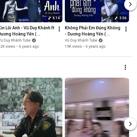
6:14
3:56
Xin Lỗi Anh - Vũ Duy Khánh ft 
Không Phải Em Đúng Không 
Dương Hoàng Yến ( 
- Dương Hoàng Yến ( 
LiveShow Vũ Duy Khánh 
LiveShow Vũ Duy Khánh 
Vũ Duy Khánh Tube
Vũ Duy Khánh Tube
2019 Phần 5/21 )
2019 Phần 6/21 )
12K views
•
6 years ago
19K views
•
6 years ago