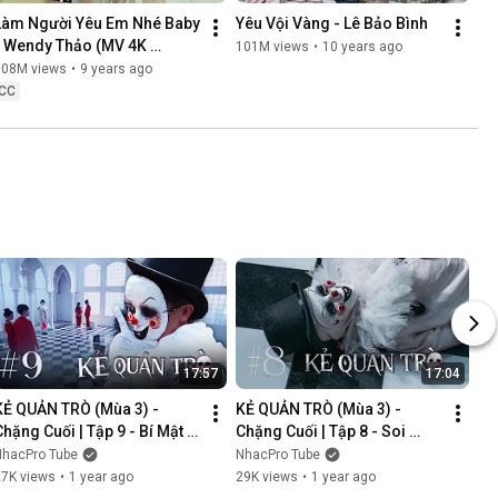
Làm Người Yêu Em Nhé Baby 
Yêu Vội Vàng - Lê Bảo Bình
- Wendy Thảo (MV 4K 
101M views
•
10 years ago
OFFICIAL)
108M views
•
9 years ago
CC
17:57
17:04
KẺ QUẢN TRÒ (Mùa 3) - 
KẺ QUẢN TRÒ (Mùa 3) - 
Chặng Cuối | Tập 9 - Bí Mật 
Chặng Cuối | Tập 8 - Soi 
Mới | GAME CUNG HOÀNG 
Cung | GAME CUNG HOÀNG 
NhacPro Tube
NhacPro Tube
ĐẠO || Web Drama 2025
ĐẠO || Web Drama 2025
27K views
•
1 year ago
29K views
•
1 year ago