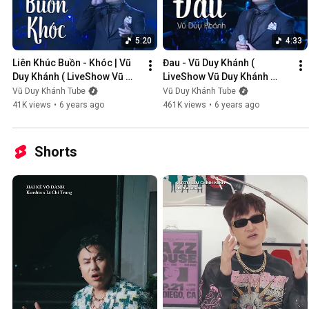
5:20
4:33
Liên Khúc Buồn - Khóc | Vũ 
Đau - Vũ Duy Khánh ( 
Duy Khánh ( LiveShow Vũ 
LiveShow Vũ Duy Khánh 
Duy Khánh 2019 Phần 1/21 )
2019 Phần 2/21 )
Vũ Duy Khánh Tube
Vũ Duy Khánh Tube
41K views
•
6 years ago
461K views
•
6 years ago
Shorts