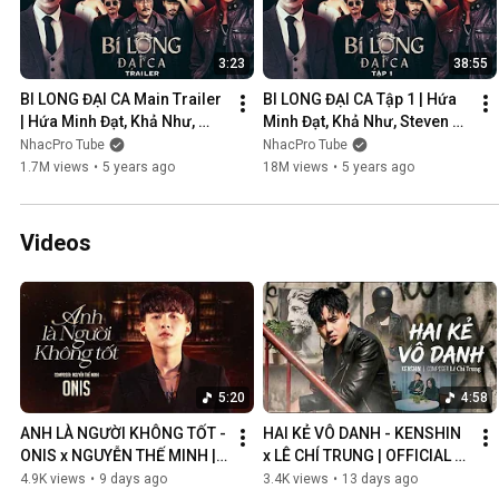
3:23
38:55
BI LONG ĐẠI CA Main Trailer 
BI LONG ĐẠI CA Tập 1 | Hứa 
| Hứa Minh Đạt, Khả Như, 
Minh Đạt, Khả Như, Steven 
Steven Nguyễn, Lợi Trần | 
Nguyễn, Lợi Trần | 
NhacPro Tube
NhacPro Tube
Webdrama Yang Hồ 2021
Webdrama Yang Hồ 2021
1.7M views
•
5 years ago
18M views
•
5 years ago
Videos
5:20
4:58
ANH LÀ NGƯỜI KHÔNG TỐT - 
HAI KẺ VÔ DANH - KENSHIN 
ONIS x NGUYỄN THẾ MINH | 
x LÊ CHÍ TRUNG | OFFICIAL 
OFFICIAL MV
MUSIC VIDEO
4.9K views
•
9 days ago
3.4K views
•
13 days ago