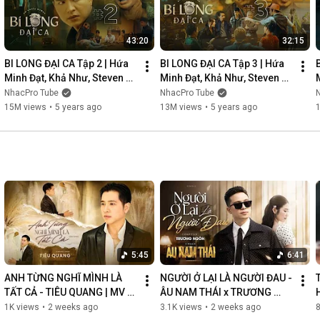
43:20
32:15
BI LONG ĐẠI CA Tập 2 | Hứa 
BI LONG ĐẠI CA Tập 3 | Hứa 
Minh Đạt, Khả Như, Steven 
Minh Đạt, Khả Như, Steven 
Nguyễn, Lợi Trần | 
Nguyễn, Lợi Trần | 
NhacPro Tube
NhacPro Tube
Webdrama Yang Hồ 2021
Webdrama Yang Hồ 2021
15M views
•
5 years ago
13M views
•
5 years ago
5:45
6:41
ANH TỪNG NGHĨ MÌNH LÀ 
NGƯỜI Ở LẠI LÀ NGƯỜI ĐAU - 
TẤT CẢ - TIÊU QUANG | MV 
ÂU NAM THÁI x TRƯƠNG 
OFFICIAL
NGÔN | MV OFFICIAL
1K views
•
2 weeks ago
3.1K views
•
2 weeks ago