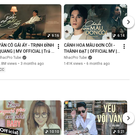
6:16
6:14
VẪN CÔ GÁI ẤY - TRỊNH ĐÌNH 
CÁNH HOA MÀU ĐƠN CÔI - 
QUANG | MV OFFICIAL | Trả 
THÀNH ĐẠT | OFFICIAL MV | 
Lại Em Quá Khứ Đau Lòng 
Anh Nghĩ Chắc Là Ý Trời 
NhacPro Tube
NhacPro Tube
Xin Lỗi Vì Làm Em Khóc
Nhưng Buồn Lắm Người Ơi...
2.8M views
•
3 months ago
141K views
•
6 months ago
CC
10:10
5:21