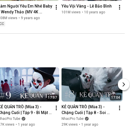
Làm Người Yêu Em Nhé Baby 
Yêu Vội Vàng - Lê Bảo Bình
- Wendy Thảo (MV 4K 
101M views
•
10 years ago
OFFICIAL)
108M views
•
9 years ago
CC
17:57
17:04
KẺ QUẢN TRÒ (Mùa 3) - 
KẺ QUẢN TRÒ (Mùa 3) - 
Chặng Cuối | Tập 9 - Bí Mật 
Chặng Cuối | Tập 8 - Soi 
Mới | GAME CUNG HOÀNG 
Cung | GAME CUNG HOÀNG 
NhacPro Tube
NhacPro Tube
ĐẠO || Web Drama 2025
ĐẠO || Web Drama 2025
27K views
•
1 year ago
29K views
•
1 year ago