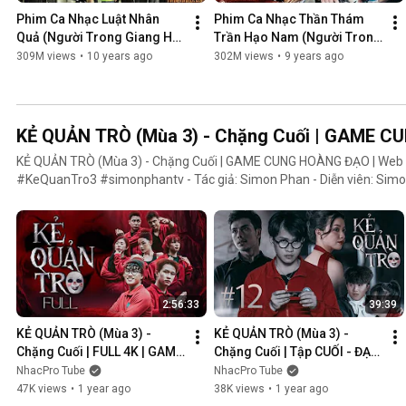
Phim Ca Nhạc Luật Nhân 
Phim Ca Nhạc Thần Thám 
Quả (Người Trong Giang Hồ 
Trần Hạo Nam (Người Trong 
4) - Lâm Chấn Khang 2016
Giang Hồ 5) - Lâm Chấn 
309M views
•
10 years ago
302M views
•
9 years ago
Khang 2017
KẺ QUẢN TRÒ (Mùa 3) - Chặng Cuối | GAME 
KẺ QUẢN TRÒ (Mùa 3) - Chặng Cuối | GAME CUNG HOÀNG ĐẠO | We
#KeQuanTro3 #simonphantv - Tác giả: Simon Phan - Diễn viên: Simon Phan, Bnat, Huỳnh Nhựt,
Bảo Ngân, Út Tâm, Trúc, Khánh Duy ► Một trò chơi kỳ lạ, với mức thưởng tiền tỷ. Một trò chơi mang
hơi hướng của show truyền hình thực tế, nhưng dần trở nên đen tối hơ
người chiến thắng cuối cùng?. Mục đích của KẺ QUẢN TRÒ là gì?. Và
mặt nạ. Tất cả sẽ tiết lộ trong seri web drama KẺ QUẢN TRÒ (Mùa 3
Huỳnh Nhựt _ Diễn viên Huỳnh Nhựt Bnat _ Ca sĩ Bnat Bảo Ngân _ Cô
TikToker Trúc Khánh Duy _ Nghệ sĩ Khánh Duy Simon Phan _ Em trai 
2:56:33
39:39
KẺ QUẢN TRÒ (Mùa 3) - 
KẺ QUẢN TRÒ (Mùa 3) - 
Chặng Cuối | FULL 4K | GAME 
Chặng Cuối | Tập CUỐI - ĐẠI 
CUNG HOÀNG ĐẠO || Web 
KẾT CỤC | GAME CUNG 
NhacPro Tube
NhacPro Tube
Drama 2025
HOÀNG ĐẠO || Web Drama 
47K views
•
1 year ago
38K views
•
1 year ago