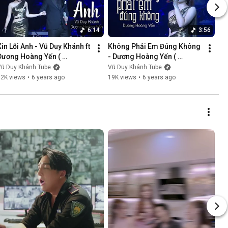
6:14
3:56
Xin Lỗi Anh - Vũ Duy Khánh ft 
Không Phải Em Đúng Không 
Dương Hoàng Yến ( 
- Dương Hoàng Yến ( 
LiveShow Vũ Duy Khánh 
LiveShow Vũ Duy Khánh 
Vũ Duy Khánh Tube
Vũ Duy Khánh Tube
2019 Phần 5/21 )
2019 Phần 6/21 )
12K views
•
6 years ago
19K views
•
6 years ago