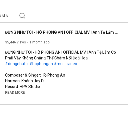
osts
ĐỪNG NHƯ TÔI - HỒ PHONG AN | OFFICIAL MV | Anh Tệ Lắm Có Phải Vậy Không Chẳng Thể Chăm Nổi Đoá Hoa..
35,446 views
1 month ago
ĐỪNG NHƯ TÔI - HỒ PHONG AN | OFFICIAL MV | Anh Tệ Lắm Có 
#dungnhutoi
#hophongan
#musicvideo
Composer & Singer: Hồ Phong An

Harmon: Khánh Jay D

Record: HPA Studio

Mix Master & Background Vocal: Đinh Hoàng Quốc

READ MORE
Music Production Manager: Đỗ Trọng Tâm

Screenwriter: Võ Thị Bích Trâm

Cam Operator: Kun, TuFu

AD: Rin

AC: Đức Nguyễn (#11)

Runner: Phong Phạm
