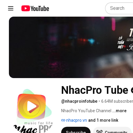
NhacPro Tube
@nhacproinfotube
•
6.64M subscribe
NhacPro YouTube Channel 
...more
nhacpro.vn
and 1 more link
Subscribe
Community