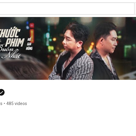
rs
•
485 videos