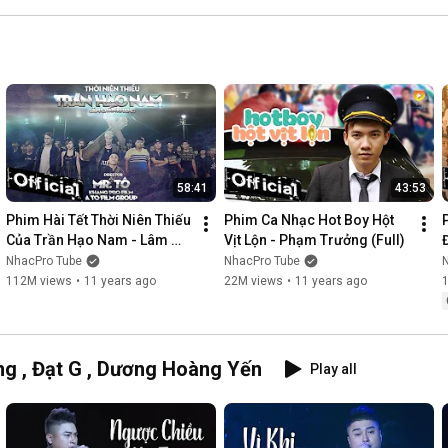
58:41
43:53
Phim Hài Tết Thời Niên Thiếu 
Phim Ca Nhạc Hot Boy Hột 
Của Trần Hạo Nam - Lâm 
Vịt Lộn - Phạm Trưởng (Full)
Chấn Khang [Official]
NhacPro Tube
NhacPro Tube
112M views
•
11 years ago
22M views
•
11 years ago
g , Đạt G , Dương Hoàng Yến
Play all