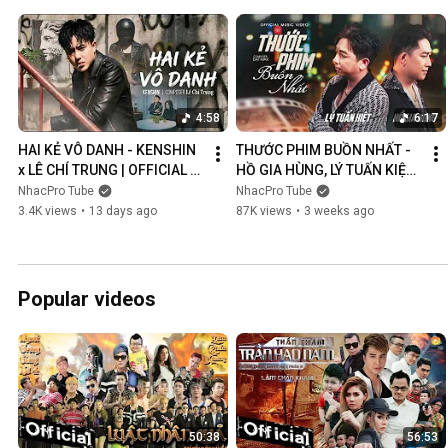
4:58
6:17
HAI KẺ VÔ DANH - KENSHIN 
THƯỚC PHIM BUỒN NHẤT - 
x LÊ CHÍ TRUNG | OFFICIAL 
HỒ GIA HÙNG, LÝ TUẤN KIỆT | 
MUSIC VIDEO
OFFICIAL MUSIC VIDEO
NhacPro Tube
NhacPro Tube
3.4K views
•
13 days ago
87K views
•
3 weeks ago
Popular videos
50:38
56:53