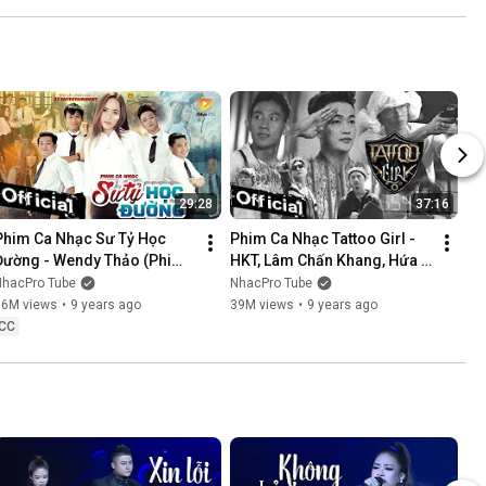
NÓI KHÔNG SAI ....
29:28
37:16
Phim Ca Nhạc Sư Tỷ Học 
Phim Ca Nhạc Tattoo Girl - 
Đường - Wendy Thảo (Phim 
HKT, Lâm Chấn Khang, Hứa 
Ca Nhạc Hay Nhất 2017)
Minh Đạt, Thanh Tân
NhacPro Tube
NhacPro Tube
16M views
•
9 years ago
39M views
•
9 years ago
CC