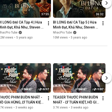
37:55
36:32
BI LONG ĐẠI CA Tập 4 | Hứa 
BI LONG ĐẠI CA Tập 5 | Hứa 
Minh Đạt, Khả Như, Steven 
Minh Đạt, Khả Như, Steven 
Nguyễn, Lợi Trần | 
Nguyễn, Lợi Trần | 
NhacPro Tube
NhacPro Tube
Webdrama Yang Hồ 2021
Webdrama Yang Hồ 2021
12M views
•
5 years ago
10M views
•
5 years ago
6:17
1:07
THƯỚC PHIM BUỒN NHẤT - 
TEASER THƯỚC PHIM BUỒN 
HỒ GIA HÙNG, LÝ TUẤN KIỆT | 
NHẤT - LÝ TUẤN KIỆT, HỒ GIA 
OFFICIAL MUSIC VIDEO
HÙNG | NGÀN LỜI NGƯỜI ĐÃ 
87K views
•
3 weeks ago
3.7K views
•
3 weeks ago