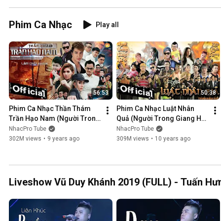
Phim Ca Nhạc
Play all
56:53
50:38
Phim Ca Nhạc Thần Thám 
Phim Ca Nhạc Luật Nhân 
Trần Hạo Nam (Người Trong 
Quả (Người Trong Giang Hồ 
Giang Hồ 5) - Lâm Chấn 
4) - Lâm Chấn Khang 2016
NhacPro Tube
NhacPro Tube
Khang 2017
302M views
•
9 years ago
309M views
•
10 years ago
Liveshow Vũ Duy Khánh 2019 (FULL) - Tuấn Hưn