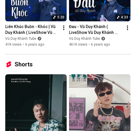
5:20
4:33
Liên Khúc Buồn - Khóc | Vũ 
Đau - Vũ Duy Khánh ( 
Duy Khánh ( LiveShow Vũ 
LiveShow Vũ Duy Khánh 
Duy Khánh 2019 Phần 1/21 )
2019 Phần 2/21 )
Vũ Duy Khánh Tube
Vũ Duy Khánh Tube
41K views
•
6 years ago
461K views
•
6 years ago
Shorts