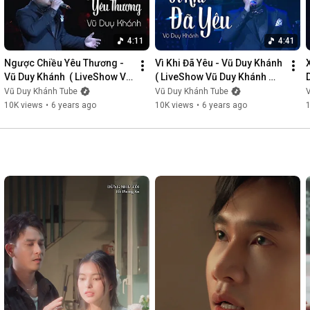
4:11
4:41
Ngược Chiều Yêu Thương - 
Vì Khi Đã Yêu - Vũ Duy Khánh  
Vũ Duy Khánh  ( LiveShow Vũ 
( LiveShow Vũ Duy Khánh 
Duy Khánh 2019 Phần 3/21 )
2019 Phần 4/21 )
Vũ Duy Khánh Tube
Vũ Duy Khánh Tube
10K views
•
6 years ago
10K views
•
6 years ago