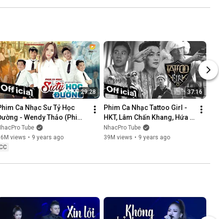
NÓI KHÔNG SAI ....
29:28
37:16
Phim Ca Nhạc Sư Tỷ Học 
Phim Ca Nhạc Tattoo Girl - 
Đường - Wendy Thảo (Phim 
HKT, Lâm Chấn Khang, Hứa 
Ca Nhạc Hay Nhất 2017)
Minh Đạt, Thanh Tân
NhacPro Tube
NhacPro Tube
16M views
•
9 years ago
39M views
•
9 years ago
CC