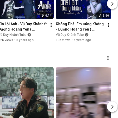
6:14
3:56
Xin Lỗi Anh - Vũ Duy Khánh ft 
Không Phải Em Đúng Không 
Dương Hoàng Yến ( 
- Dương Hoàng Yến ( 
LiveShow Vũ Duy Khánh 
LiveShow Vũ Duy Khánh 
Vũ Duy Khánh Tube
Vũ Duy Khánh Tube
2019 Phần 5/21 )
2019 Phần 6/21 )
12K views
•
6 years ago
19K views
•
6 years ago