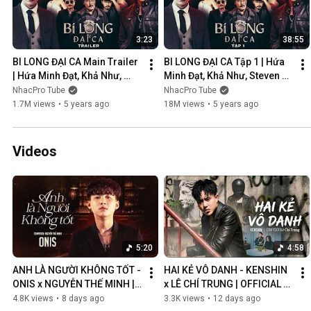
3:23
38:55
BI LONG ĐẠI CA Main Trailer 
BI LONG ĐẠI CA Tập 1 | Hứa 
| Hứa Minh Đạt, Khả Như, 
Minh Đạt, Khả Như, Steven 
Steven Nguyễn, Lợi Trần | 
Nguyễn, Lợi Trần | 
NhacPro Tube
NhacPro Tube
Webdrama Yang Hồ 2021
Webdrama Yang Hồ 2021
1.7M views
•
5 years ago
18M views
•
5 years ago
Videos
5:20
4:58
ANH LÀ NGƯỜI KHÔNG TỐT - 
HAI KẺ VÔ DANH - KENSHIN 
ONIS x NGUYỄN THẾ MINH | 
x LÊ CHÍ TRUNG | OFFICIAL 
OFFICIAL MV
MUSIC VIDEO
4.8K views
•
8 days ago
3.3K views
•
12 days ago