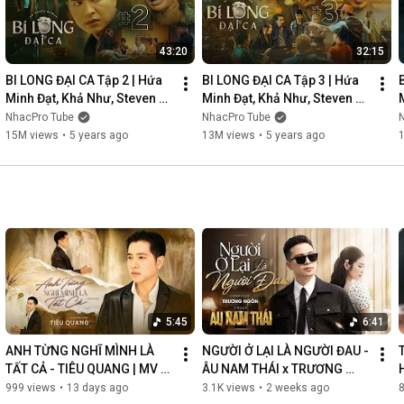
43:20
32:15
BI LONG ĐẠI CA Tập 2 | Hứa 
BI LONG ĐẠI CA Tập 3 | Hứa 
Minh Đạt, Khả Như, Steven 
Minh Đạt, Khả Như, Steven 
Nguyễn, Lợi Trần | 
Nguyễn, Lợi Trần | 
NhacPro Tube
NhacPro Tube
Webdrama Yang Hồ 2021
Webdrama Yang Hồ 2021
15M views
•
5 years ago
13M views
•
5 years ago
5:45
6:41
ANH TỪNG NGHĨ MÌNH LÀ 
NGƯỜI Ở LẠI LÀ NGƯỜI ĐAU - 
TẤT CẢ - TIÊU QUANG | MV 
ÂU NAM THÁI x TRƯƠNG 
OFFICIAL
NGÔN | MV OFFICIAL
999 views
•
13 days ago
3.1K views
•
2 weeks ago