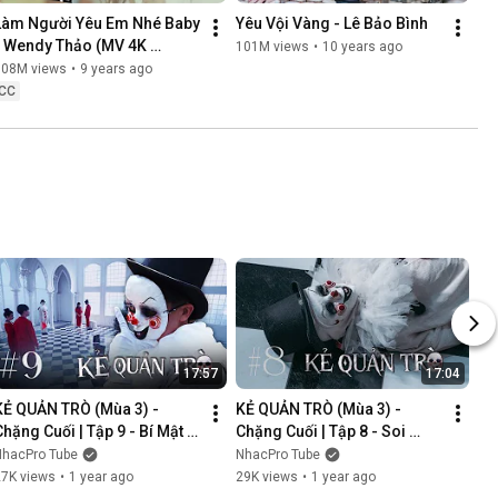
Làm Người Yêu Em Nhé Baby 
Yêu Vội Vàng - Lê Bảo Bình
- Wendy Thảo (MV 4K 
101M views
•
10 years ago
OFFICIAL)
108M views
•
9 years ago
CC
17:57
17:04
KẺ QUẢN TRÒ (Mùa 3) - 
KẺ QUẢN TRÒ (Mùa 3) - 
Chặng Cuối | Tập 9 - Bí Mật 
Chặng Cuối | Tập 8 - Soi 
Mới | GAME CUNG HOÀNG 
Cung | GAME CUNG HOÀNG 
NhacPro Tube
NhacPro Tube
ĐẠO || Web Drama 2025
ĐẠO || Web Drama 2025
27K views
•
1 year ago
29K views
•
1 year ago