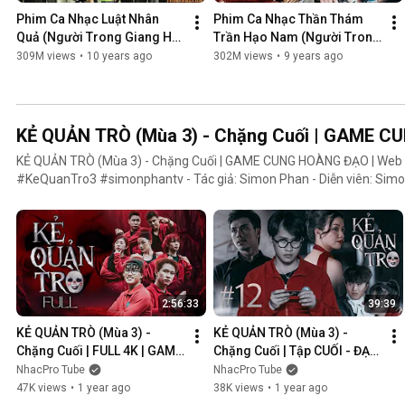
Phim Ca Nhạc Luật Nhân 
Phim Ca Nhạc Thần Thám 
Quả (Người Trong Giang Hồ 
Trần Hạo Nam (Người Trong 
4) - Lâm Chấn Khang 2016
Giang Hồ 5) - Lâm Chấn 
309M views
•
10 years ago
302M views
•
9 years ago
Khang 2017
KẺ QUẢN TRÒ (Mùa 3) - Chặng Cuối | GAME 
KẺ QUẢN TRÒ (Mùa 3) - Chặng Cuối | GAME CUNG HOÀNG ĐẠO | We
#KeQuanTro3 #simonphantv - Tác giả: Simon Phan - Diễn viên: Simon Phan, Bnat, Huỳnh Nhựt,
Bảo Ngân, Út Tâm, Trúc, Khánh Duy ► Một trò chơi kỳ lạ, với mức thưởng tiền tỷ. Một trò chơi mang
hơi hướng của show truyền hình thực tế, nhưng dần trở nên đen tối hơ
người chiến thắng cuối cùng?. Mục đích của KẺ QUẢN TRÒ là gì?. Và
mặt nạ. Tất cả sẽ tiết lộ trong seri web drama KẺ QUẢN TRÒ (Mùa 3
Huỳnh Nhựt _ Diễn viên Huỳnh Nhựt Bnat _ Ca sĩ Bnat Bảo Ngân _ Cô
TikToker Trúc Khánh Duy _ Nghệ sĩ Khánh Duy Simon Phan _ Em trai 
2:56:33
39:39
KẺ QUẢN TRÒ (Mùa 3) - 
KẺ QUẢN TRÒ (Mùa 3) - 
Chặng Cuối | FULL 4K | GAME 
Chặng Cuối | Tập CUỐI - ĐẠI 
CUNG HOÀNG ĐẠO || Web 
KẾT CỤC | GAME CUNG 
NhacPro Tube
NhacPro Tube
Drama 2025
HOÀNG ĐẠO || Web Drama 
47K views
•
1 year ago
38K views
•
1 year ago