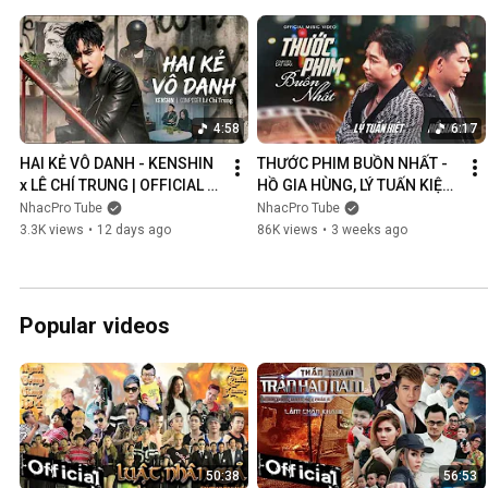
4:58
6:17
HAI KẺ VÔ DANH - KENSHIN 
THƯỚC PHIM BUỒN NHẤT - 
x LÊ CHÍ TRUNG | OFFICIAL 
HỒ GIA HÙNG, LÝ TUẤN KIỆT | 
MUSIC VIDEO
OFFICIAL MUSIC VIDEO
NhacPro Tube
NhacPro Tube
3.3K views
•
12 days ago
86K views
•
3 weeks ago
Popular videos
50:38
56:53