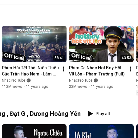
58:41
43:53
Phim Hài Tết Thời Niên Thiếu 
Phim Ca Nhạc Hot Boy Hột 
Của Trần Hạo Nam - Lâm 
Vịt Lộn - Phạm Trưởng (Full)
Chấn Khang [Official]
NhacPro Tube
NhacPro Tube
112M views
•
11 years ago
22M views
•
11 years ago
g , Đạt G , Dương Hoàng Yến
Play all