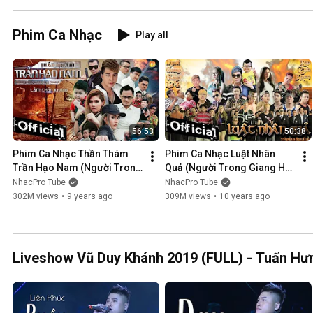
Phim Ca Nhạc
Play all
56:53
50:38
Phim Ca Nhạc Thần Thám 
Phim Ca Nhạc Luật Nhân 
Trần Hạo Nam (Người Trong 
Quả (Người Trong Giang Hồ 
Giang Hồ 5) - Lâm Chấn 
4) - Lâm Chấn Khang 2016
NhacPro Tube
NhacPro Tube
Khang 2017
302M views
•
9 years ago
309M views
•
10 years ago
Liveshow Vũ Duy Khánh 2019 (FULL) - Tuấn Hưn