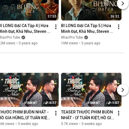
37:55
36:32
BI LONG ĐẠI CA Tập 4 | Hứa 
BI LONG ĐẠI CA Tập 5 | Hứa 
Minh Đạt, Khả Như, Steven 
Minh Đạt, Khả Như, Steven 
Nguyễn, Lợi Trần | 
Nguyễn, Lợi Trần | 
NhacPro Tube
NhacPro Tube
Webdrama Yang Hồ 2021
Webdrama Yang Hồ 2021
12M views
•
5 years ago
10M views
•
5 years ago
6:17
1:07
THƯỚC PHIM BUỒN NHẤT - 
TEASER THƯỚC PHIM BUỒN 
HỒ GIA HÙNG, LÝ TUẤN KIỆT | 
NHẤT - LÝ TUẤN KIỆT, HỒ GIA 
OFFICIAL MUSIC VIDEO
HÙNG | NGÀN LỜI NGƯỜI ĐÃ 
86K views
•
3 weeks ago
3.7K views
•
3 weeks ago