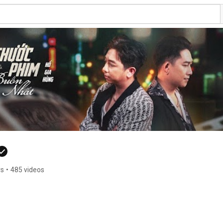
rs
•
485 videos