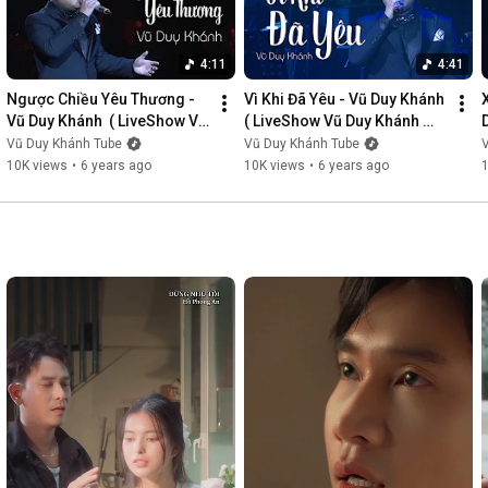
4:11
4:41
Ngược Chiều Yêu Thương - 
Vì Khi Đã Yêu - Vũ Duy Khánh  
Vũ Duy Khánh  ( LiveShow Vũ 
( LiveShow Vũ Duy Khánh 
Duy Khánh 2019 Phần 3/21 )
2019 Phần 4/21 )
Vũ Duy Khánh Tube
Vũ Duy Khánh Tube
10K views
•
6 years ago
10K views
•
6 years ago