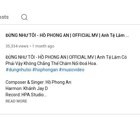
osts
ĐỪNG NHƯ TÔI - HỒ PHONG AN | OFFICIAL MV | Anh Tệ Lắm Có Phải Vậy Không Chẳng Thể Chăm Nổi Đoá Hoa..
35,334 views
1 month ago
ĐỪNG NHƯ TÔI - HỒ PHONG AN | OFFICIAL MV | Anh Tệ Lắm Có 
#dungnhutoi
#hophongan
#musicvideo
Composer & Singer: Hồ Phong An

Harmon: Khánh Jay D

Record: HPA Studio

Mix Master & Background Vocal: Đinh Hoàng Quốc

READ MORE
Music Production Manager: Đỗ Trọng Tâm

Screenwriter: Võ Thị Bích Trâm

Cam Operator: Kun, TuFu

AD: Rin

AC: Đức Nguyễn (#11)

Runner: Phong Phạm
