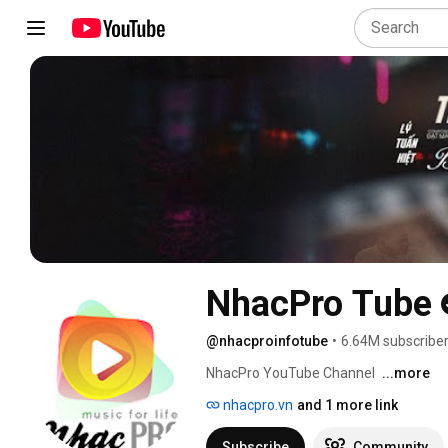
NhacPro Tube
@nhacproinfotube
•
6.64M subscribe
NhacPro YouTube Channel 
...more
nhacpro.vn
and 1 more link
Subscribe
Community