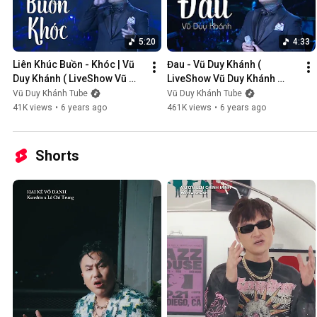
5:20
4:33
Liên Khúc Buồn - Khóc | Vũ 
Đau - Vũ Duy Khánh ( 
Duy Khánh ( LiveShow Vũ 
LiveShow Vũ Duy Khánh 
Duy Khánh 2019 Phần 1/21 )
2019 Phần 2/21 )
Vũ Duy Khánh Tube
Vũ Duy Khánh Tube
41K views
•
6 years ago
461K views
•
6 years ago
Shorts