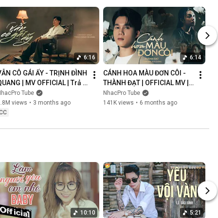
6:16
6:14
VẪN CÔ GÁI ẤY - TRỊNH ĐÌNH 
CÁNH HOA MÀU ĐƠN CÔI - 
QUANG | MV OFFICIAL | Trả 
THÀNH ĐẠT | OFFICIAL MV | 
Lại Em Quá Khứ Đau Lòng 
Anh Nghĩ Chắc Là Ý Trời 
NhacPro Tube
NhacPro Tube
Xin Lỗi Vì Làm Em Khóc
Nhưng Buồn Lắm Người Ơi...
2.8M views
•
3 months ago
141K views
•
6 months ago
CC
10:10
5:21