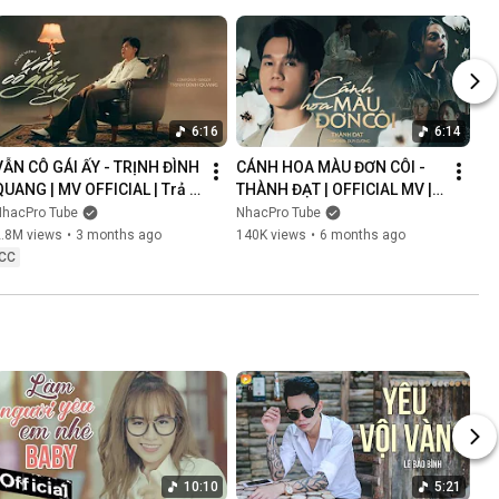
6:16
6:14
VẪN CÔ GÁI ẤY - TRỊNH ĐÌNH 
CÁNH HOA MÀU ĐƠN CÔI - 
QUANG | MV OFFICIAL | Trả 
THÀNH ĐẠT | OFFICIAL MV | 
Lại Em Quá Khứ Đau Lòng 
Anh Nghĩ Chắc Là Ý Trời 
NhacPro Tube
NhacPro Tube
Xin Lỗi Vì Làm Em Khóc
Nhưng Buồn Lắm Người Ơi...
2.8M views
•
3 months ago
140K views
•
6 months ago
CC
10:10
5:21