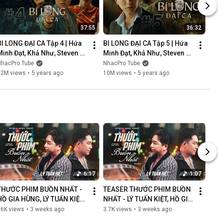
37:55
36:32
BI LONG ĐẠI CA Tập 4 | Hứa 
BI LONG ĐẠI CA Tập 5 | Hứa 
Minh Đạt, Khả Như, Steven 
Minh Đạt, Khả Như, Steven 
Nguyễn, Lợi Trần | 
Nguyễn, Lợi Trần | 
NhacPro Tube
NhacPro Tube
Webdrama Yang Hồ 2021
Webdrama Yang Hồ 2021
12M views
•
5 years ago
10M views
•
5 years ago
6:17
1:07
THƯỚC PHIM BUỒN NHẤT - 
TEASER THƯỚC PHIM BUỒN 
HỒ GIA HÙNG, LÝ TUẤN KIỆT | 
NHẤT - LÝ TUẤN KIỆT, HỒ GIA 
OFFICIAL MUSIC VIDEO
HÙNG | NGÀN LỜI NGƯỜI ĐÃ 
86K views
•
3 weeks ago
3.7K views
•
3 weeks ago