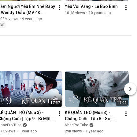
Làm Người Yêu Em Nhé Baby 
Yêu Vội Vàng - Lê Bảo Bình
- Wendy Thảo (MV 4K 
101M views
•
10 years ago
OFFICIAL)
108M views
•
9 years ago
CC
17:57
17:04
KẺ QUẢN TRÒ (Mùa 3) - 
KẺ QUẢN TRÒ (Mùa 3) - 
Chặng Cuối | Tập 9 - Bí Mật 
Chặng Cuối | Tập 8 - Soi 
Mới | GAME CUNG HOÀNG 
Cung | GAME CUNG HOÀNG 
NhacPro Tube
NhacPro Tube
ĐẠO || Web Drama 2025
ĐẠO || Web Drama 2025
27K views
•
1 year ago
29K views
•
1 year ago