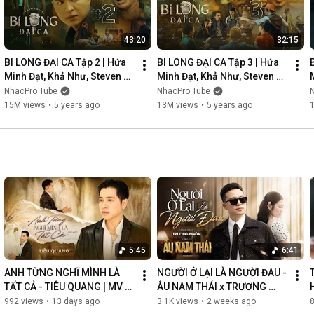
43:20
32:15
BI LONG ĐẠI CA Tập 2 | Hứa 
BI LONG ĐẠI CA Tập 3 | Hứa 
Minh Đạt, Khả Như, Steven 
Minh Đạt, Khả Như, Steven 
Nguyễn, Lợi Trần | 
Nguyễn, Lợi Trần | 
NhacPro Tube
NhacPro Tube
Webdrama Yang Hồ 2021
Webdrama Yang Hồ 2021
15M views
•
5 years ago
13M views
•
5 years ago
5:45
6:41
ANH TỪNG NGHĨ MÌNH LÀ 
NGƯỜI Ở LẠI LÀ NGƯỜI ĐAU - 
TẤT CẢ - TIÊU QUANG | MV 
ÂU NAM THÁI x TRƯƠNG 
OFFICIAL
NGÔN | MV OFFICIAL
992 views
•
13 days ago
3.1K views
•
2 weeks ago