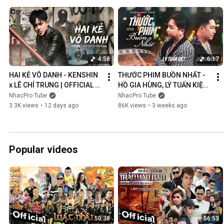
4:58
6:17
HAI KẺ VÔ DANH - KENSHIN 
THƯỚC PHIM BUỒN NHẤT - 
x LÊ CHÍ TRUNG | OFFICIAL 
HỒ GIA HÙNG, LÝ TUẤN KIỆT | 
MUSIC VIDEO
OFFICIAL MUSIC VIDEO
NhacPro Tube
NhacPro Tube
3.3K views
•
12 days ago
86K views
•
3 weeks ago
Popular videos
50:38
56:53