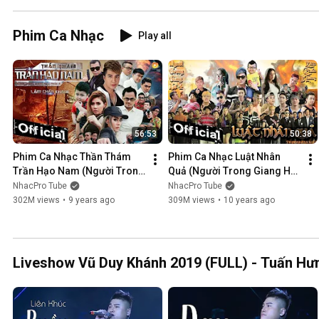
Phim Ca Nhạc
Play all
56:53
50:38
Phim Ca Nhạc Thần Thám 
Phim Ca Nhạc Luật Nhân 
Trần Hạo Nam (Người Trong 
Quả (Người Trong Giang Hồ 
Giang Hồ 5) - Lâm Chấn 
4) - Lâm Chấn Khang 2016
NhacPro Tube
NhacPro Tube
Khang 2017
302M views
•
9 years ago
309M views
•
10 years ago
Liveshow Vũ Duy Khánh 2019 (FULL) - Tuấn Hưn