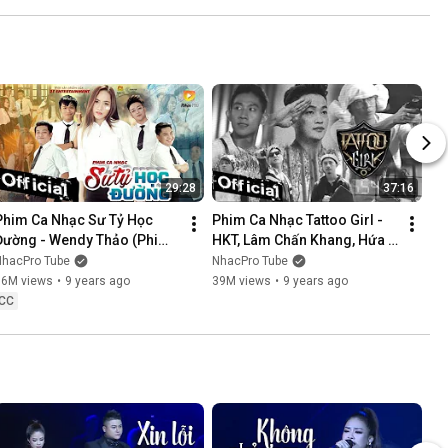
NÓI KHÔNG SAI ....
29:28
37:16
Phim Ca Nhạc Sư Tỷ Học 
Phim Ca Nhạc Tattoo Girl - 
Đường - Wendy Thảo (Phim 
HKT, Lâm Chấn Khang, Hứa 
Ca Nhạc Hay Nhất 2017)
Minh Đạt, Thanh Tân
NhacPro Tube
NhacPro Tube
16M views
•
9 years ago
39M views
•
9 years ago
CC