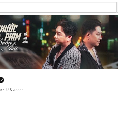
rs
•
485 videos