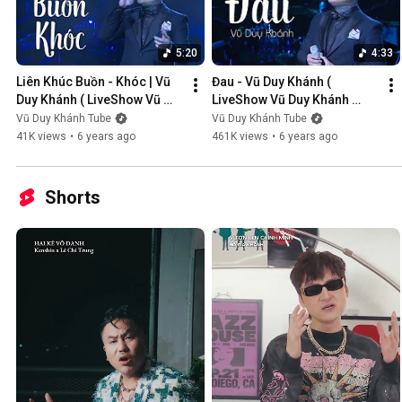
5:20
4:33
Liên Khúc Buồn - Khóc | Vũ 
Đau - Vũ Duy Khánh ( 
Duy Khánh ( LiveShow Vũ 
LiveShow Vũ Duy Khánh 
Duy Khánh 2019 Phần 1/21 )
2019 Phần 2/21 )
Vũ Duy Khánh Tube
Vũ Duy Khánh Tube
41K views
•
6 years ago
461K views
•
6 years ago
Shorts