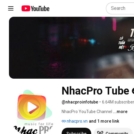
NhacPro Tube
@nhacproinfotube
•
6.64M subscribe
NhacPro YouTube Channel 
...more
nhacpro.vn
and 1 more link
Subscribe
Community