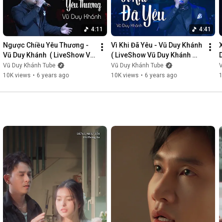
4:11
4:41
Ngược Chiều Yêu Thương - 
Vì Khi Đã Yêu - Vũ Duy Khánh  
Vũ Duy Khánh  ( LiveShow Vũ 
( LiveShow Vũ Duy Khánh 
Duy Khánh 2019 Phần 3/21 )
2019 Phần 4/21 )
Vũ Duy Khánh Tube
Vũ Duy Khánh Tube
10K views
•
6 years ago
10K views
•
6 years ago