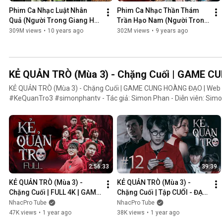
Phim Ca Nhạc Luật Nhân 
Phim Ca Nhạc Thần Thám 
Quả (Người Trong Giang Hồ 
Trần Hạo Nam (Người Trong 
4) - Lâm Chấn Khang 2016
Giang Hồ 5) - Lâm Chấn 
309M views
•
10 years ago
302M views
•
9 years ago
Khang 2017
KẺ QUẢN TRÒ (Mùa 3) - Chặng Cuối | GAME 
KẺ QUẢN TRÒ (Mùa 3) - Chặng Cuối | GAME CUNG HOÀNG ĐẠO | We
#KeQuanTro3 #simonphantv - Tác giả: Simon Phan - Diễn viên: Simon Phan, Bnat, Huỳnh Nhựt,
Bảo Ngân, Út Tâm, Trúc, Khánh Duy ► Một trò chơi kỳ lạ, với mức thưởng tiền tỷ. Một trò chơi mang
hơi hướng của show truyền hình thực tế, nhưng dần trở nên đen tối hơ
người chiến thắng cuối cùng?. Mục đích của KẺ QUẢN TRÒ là gì?. Và
mặt nạ. Tất cả sẽ tiết lộ trong seri web drama KẺ QUẢN TRÒ (Mùa 3
Huỳnh Nhựt _ Diễn viên Huỳnh Nhựt Bnat _ Ca sĩ Bnat Bảo Ngân _ Cô
TikToker Trúc Khánh Duy _ Nghệ sĩ Khánh Duy Simon Phan _ Em trai 
2:56:33
39:39
KẺ QUẢN TRÒ (Mùa 3) - 
KẺ QUẢN TRÒ (Mùa 3) - 
Chặng Cuối | FULL 4K | GAME 
Chặng Cuối | Tập CUỐI - ĐẠI 
CUNG HOÀNG ĐẠO || Web 
KẾT CỤC | GAME CUNG 
NhacPro Tube
NhacPro Tube
Drama 2025
HOÀNG ĐẠO || Web Drama 
47K views
•
1 year ago
38K views
•
1 year ago