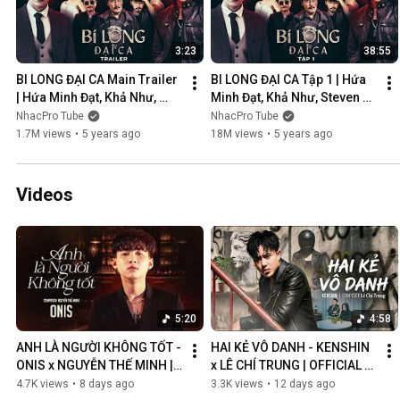
3:23
38:55
BI LONG ĐẠI CA Main Trailer 
BI LONG ĐẠI CA Tập 1 | Hứa 
| Hứa Minh Đạt, Khả Như, 
Minh Đạt, Khả Như, Steven 
Steven Nguyễn, Lợi Trần | 
Nguyễn, Lợi Trần | 
NhacPro Tube
NhacPro Tube
Webdrama Yang Hồ 2021
Webdrama Yang Hồ 2021
1.7M views
•
5 years ago
18M views
•
5 years ago
Videos
5:20
4:58
ANH LÀ NGƯỜI KHÔNG TỐT - 
HAI KẺ VÔ DANH - KENSHIN 
ONIS x NGUYỄN THẾ MINH | 
x LÊ CHÍ TRUNG | OFFICIAL 
OFFICIAL MV
MUSIC VIDEO
4.7K views
•
8 days ago
3.3K views
•
12 days ago