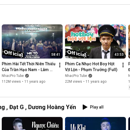
58:41
43:53
Phim Hài Tết Thời Niên Thiếu 
Phim Ca Nhạc Hot Boy Hột 
Của Trần Hạo Nam - Lâm 
Vịt Lộn - Phạm Trưởng (Full)
Chấn Khang [Official]
NhacPro Tube
NhacPro Tube
112M views
•
11 years ago
22M views
•
11 years ago
g , Đạt G , Dương Hoàng Yến
Play all