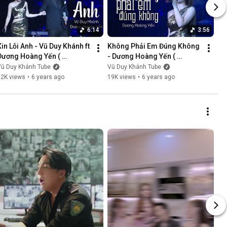
6:14
3:56
Xin Lỗi Anh - Vũ Duy Khánh ft 
Không Phải Em Đúng Không 
Dương Hoàng Yến ( 
- Dương Hoàng Yến ( 
LiveShow Vũ Duy Khánh 
LiveShow Vũ Duy Khánh 
Vũ Duy Khánh Tube
Vũ Duy Khánh Tube
2019 Phần 5/21 )
2019 Phần 6/21 )
12K views
•
6 years ago
19K views
•
6 years ago