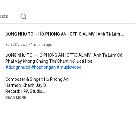
osts
ĐỪNG NHƯ TÔI - HỒ PHONG AN | OFFICIAL MV | Anh Tệ Lắm Có Phải Vậy Không Chẳng Thể Chăm Nổi Đoá Hoa..
35,323 views
1 month ago
ĐỪNG NHƯ TÔI - HỒ PHONG AN | OFFICIAL MV | Anh Tệ Lắm Có 
#dungnhutoi
#hophongan
#musicvideo
Composer & Singer: Hồ Phong An

Harmon: Khánh Jay D

Record: HPA Studio

Mix Master & Background Vocal: Đinh Hoàng Quốc

READ MORE
Music Production Manager: Đỗ Trọng Tâm

Screenwriter: Võ Thị Bích Trâm

Cam Operator: Kun, TuFu

AD: Rin

AC: Đức Nguyễn (#11)

Runner: Phong Phạm
