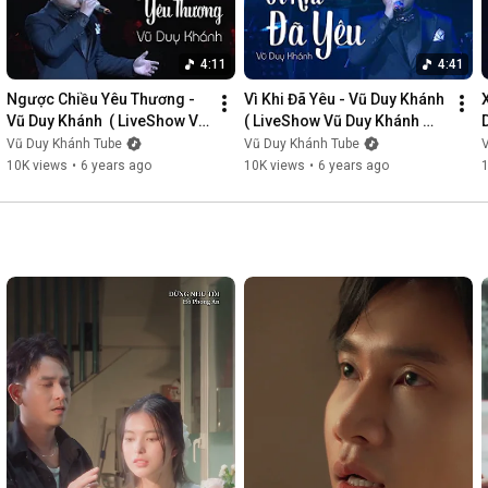
4:11
4:41
Ngược Chiều Yêu Thương - 
Vì Khi Đã Yêu - Vũ Duy Khánh  
Vũ Duy Khánh  ( LiveShow Vũ 
( LiveShow Vũ Duy Khánh 
Duy Khánh 2019 Phần 3/21 )
2019 Phần 4/21 )
Vũ Duy Khánh Tube
Vũ Duy Khánh Tube
10K views
•
6 years ago
10K views
•
6 years ago