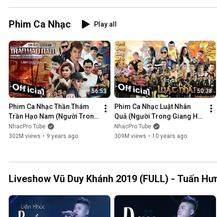
Phim Ca Nhạc
Play all
56:53
50:38
Phim Ca Nhạc Thần Thám 
Phim Ca Nhạc Luật Nhân 
Trần Hạo Nam (Người Trong 
Quả (Người Trong Giang Hồ 
Giang Hồ 5) - Lâm Chấn 
4) - Lâm Chấn Khang 2016
NhacPro Tube
NhacPro Tube
Khang 2017
302M views
•
9 years ago
309M views
•
10 years ago
Liveshow Vũ Duy Khánh 2019 (FULL) - Tuấn Hưn