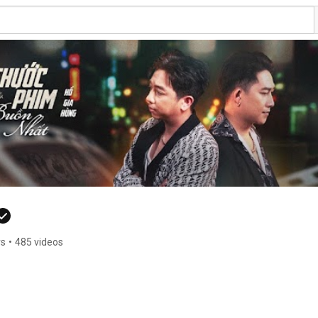
rs
•
485 videos