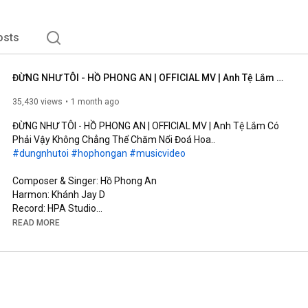
osts
ĐỪNG NHƯ TÔI - HỒ PHONG AN | OFFICIAL MV | Anh Tệ Lắm Có Phải Vậy Không Chẳng Thể Chăm Nổi Đoá Hoa..
35,430 views
1 month ago
ĐỪNG NHƯ TÔI - HỒ PHONG AN | OFFICIAL MV | Anh Tệ Lắm Có 
#dungnhutoi
#hophongan
#musicvideo
Composer & Singer: Hồ Phong An

Harmon: Khánh Jay D

Record: HPA Studio

Mix Master & Background Vocal: Đinh Hoàng Quốc

READ MORE
Music Production Manager: Đỗ Trọng Tâm

Screenwriter: Võ Thị Bích Trâm

Cam Operator: Kun, TuFu

AD: Rin

AC: Đức Nguyễn (#11)

Runner: Phong Phạm
