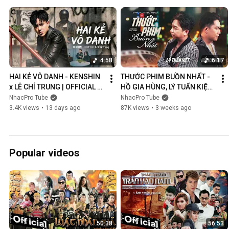
4:58
6:17
HAI KẺ VÔ DANH - KENSHIN 
THƯỚC PHIM BUỒN NHẤT - 
x LÊ CHÍ TRUNG | OFFICIAL 
HỒ GIA HÙNG, LÝ TUẤN KIỆT | 
MUSIC VIDEO
OFFICIAL MUSIC VIDEO
NhacPro Tube
NhacPro Tube
3.4K views
•
13 days ago
87K views
•
3 weeks ago
Popular videos
50:38
56:53