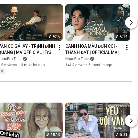
6:16
6:14
VẪN CÔ GÁI ẤY - TRỊNH ĐÌNH 
CÁNH HOA MÀU ĐƠN CÔI - 
QUANG | MV OFFICIAL | Trả 
THÀNH ĐẠT | OFFICIAL MV | 
Lại Em Quá Khứ Đau Lòng 
Anh Nghĩ Chắc Là Ý Trời 
NhacPro Tube
NhacPro Tube
Xin Lỗi Vì Làm Em Khóc
Nhưng Buồn Lắm Người Ơi...
2.8M views
•
3 months ago
141K views
•
6 months ago
CC
10:10
5:21