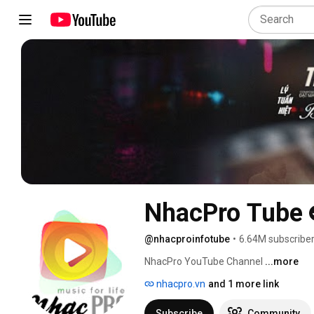
NhacPro Tube
@nhacproinfotube
•
6.64M subscribe
NhacPro YouTube Channel 
...more
nhacpro.vn
and 1 more link
Subscribe
Community