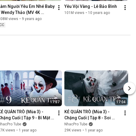
Làm Người Yêu Em Nhé Baby 
Yêu Vội Vàng - Lê Bảo Bình
- Wendy Thảo (MV 4K 
101M views
•
10 years ago
OFFICIAL)
108M views
•
9 years ago
CC
17:57
17:04
KẺ QUẢN TRÒ (Mùa 3) - 
KẺ QUẢN TRÒ (Mùa 3) - 
Chặng Cuối | Tập 9 - Bí Mật 
Chặng Cuối | Tập 8 - Soi 
Mới | GAME CUNG HOÀNG 
Cung | GAME CUNG HOÀNG 
NhacPro Tube
NhacPro Tube
ĐẠO || Web Drama 2025
ĐẠO || Web Drama 2025
27K views
•
1 year ago
29K views
•
1 year ago