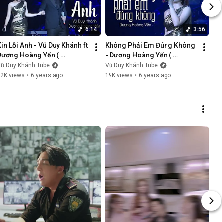
6:14
3:56
Xin Lỗi Anh - Vũ Duy Khánh ft 
Không Phải Em Đúng Không 
Dương Hoàng Yến ( 
- Dương Hoàng Yến ( 
LiveShow Vũ Duy Khánh 
LiveShow Vũ Duy Khánh 
Vũ Duy Khánh Tube
Vũ Duy Khánh Tube
2019 Phần 5/21 )
2019 Phần 6/21 )
12K views
•
6 years ago
19K views
•
6 years ago