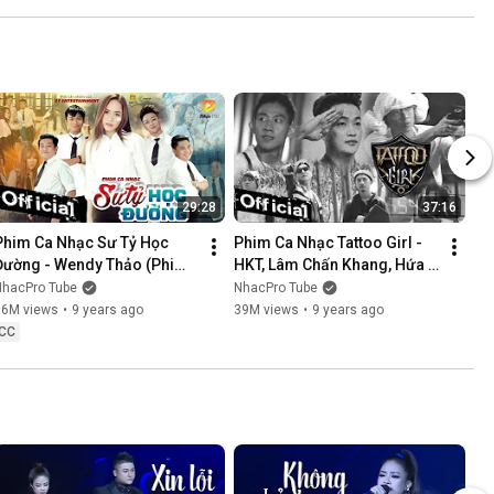
NÓI KHÔNG SAI ....
29:28
37:16
Phim Ca Nhạc Sư Tỷ Học 
Phim Ca Nhạc Tattoo Girl - 
Đường - Wendy Thảo (Phim 
HKT, Lâm Chấn Khang, Hứa 
Ca Nhạc Hay Nhất 2017)
Minh Đạt, Thanh Tân
NhacPro Tube
NhacPro Tube
16M views
•
9 years ago
39M views
•
9 years ago
CC