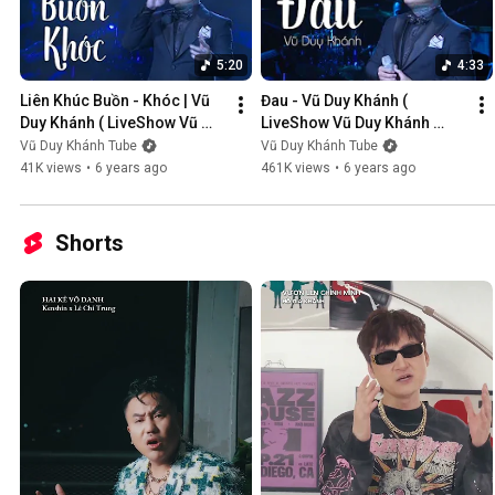
5:20
4:33
Liên Khúc Buồn - Khóc | Vũ 
Đau - Vũ Duy Khánh ( 
Duy Khánh ( LiveShow Vũ 
LiveShow Vũ Duy Khánh 
Duy Khánh 2019 Phần 1/21 )
2019 Phần 2/21 )
Vũ Duy Khánh Tube
Vũ Duy Khánh Tube
41K views
•
6 years ago
461K views
•
6 years ago
Shorts