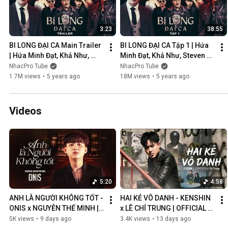
3:23
38:55
BI LONG ĐẠI CA Main Trailer 
BI LONG ĐẠI CA Tập 1 | Hứa 
| Hứa Minh Đạt, Khả Như, 
Minh Đạt, Khả Như, Steven 
Steven Nguyễn, Lợi Trần | 
Nguyễn, Lợi Trần | 
NhacPro Tube
NhacPro Tube
Webdrama Yang Hồ 2021
Webdrama Yang Hồ 2021
1.7M views
•
5 years ago
18M views
•
5 years ago
Videos
5:20
4:58
ANH LÀ NGƯỜI KHÔNG TỐT - 
HAI KẺ VÔ DANH - KENSHIN 
ONIS x NGUYỄN THẾ MINH | 
x LÊ CHÍ TRUNG | OFFICIAL 
OFFICIAL MV
MUSIC VIDEO
5K views
•
9 days ago
3.4K views
•
13 days ago