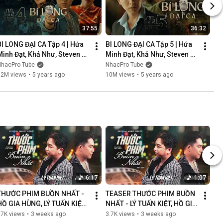
37:55
36:32
BI LONG ĐẠI CA Tập 4 | Hứa 
BI LONG ĐẠI CA Tập 5 | Hứa 
Minh Đạt, Khả Như, Steven 
Minh Đạt, Khả Như, Steven 
Nguyễn, Lợi Trần | 
Nguyễn, Lợi Trần | 
NhacPro Tube
NhacPro Tube
Webdrama Yang Hồ 2021
Webdrama Yang Hồ 2021
12M views
•
5 years ago
10M views
•
5 years ago
6:17
1:07
THƯỚC PHIM BUỒN NHẤT - 
TEASER THƯỚC PHIM BUỒN 
HỒ GIA HÙNG, LÝ TUẤN KIỆT | 
NHẤT - LÝ TUẤN KIỆT, HỒ GIA 
OFFICIAL MUSIC VIDEO
HÙNG | NGÀN LỜI NGƯỜI ĐÃ 
87K views
•
3 weeks ago
3.7K views
•
3 weeks ago