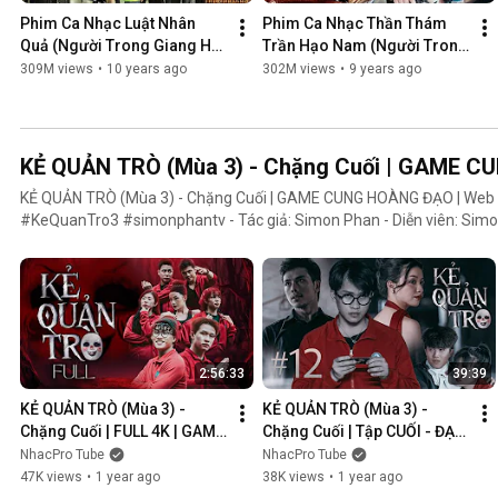
Phim Ca Nhạc Luật Nhân 
Phim Ca Nhạc Thần Thám 
Quả (Người Trong Giang Hồ 
Trần Hạo Nam (Người Trong 
4) - Lâm Chấn Khang 2016
Giang Hồ 5) - Lâm Chấn 
309M views
•
10 years ago
302M views
•
9 years ago
Khang 2017
KẺ QUẢN TRÒ (Mùa 3) - Chặng Cuối | GAME 
KẺ QUẢN TRÒ (Mùa 3) - Chặng Cuối | GAME CUNG HOÀNG ĐẠO | We
#KeQuanTro3 #simonphantv - Tác giả: Simon Phan - Diễn viên: Simon Phan, Bnat, Huỳnh Nhựt,
Bảo Ngân, Út Tâm, Trúc, Khánh Duy ► Một trò chơi kỳ lạ, với mức thưởng tiền tỷ. Một trò chơi mang
hơi hướng của show truyền hình thực tế, nhưng dần trở nên đen tối hơ
người chiến thắng cuối cùng?. Mục đích của KẺ QUẢN TRÒ là gì?. Và
mặt nạ. Tất cả sẽ tiết lộ trong seri web drama KẺ QUẢN TRÒ (Mùa 3
Huỳnh Nhựt _ Diễn viên Huỳnh Nhựt Bnat _ Ca sĩ Bnat Bảo Ngân _ Cô
TikToker Trúc Khánh Duy _ Nghệ sĩ Khánh Duy Simon Phan _ Em trai 
2:56:33
39:39
KẺ QUẢN TRÒ (Mùa 3) - 
KẺ QUẢN TRÒ (Mùa 3) - 
Chặng Cuối | FULL 4K | GAME 
Chặng Cuối | Tập CUỐI - ĐẠI 
CUNG HOÀNG ĐẠO || Web 
KẾT CỤC | GAME CUNG 
NhacPro Tube
NhacPro Tube
Drama 2025
HOÀNG ĐẠO || Web Drama 
47K views
•
1 year ago
38K views
•
1 year ago