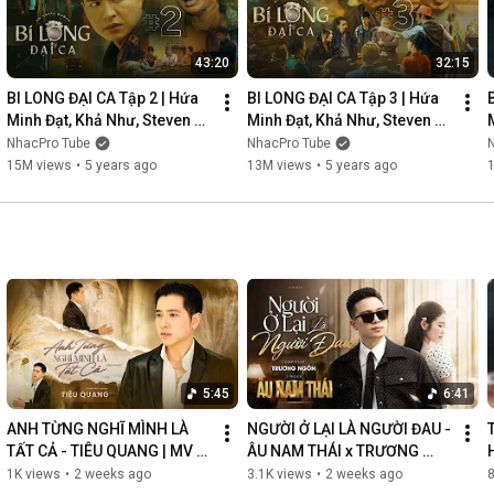
43:20
32:15
BI LONG ĐẠI CA Tập 2 | Hứa 
BI LONG ĐẠI CA Tập 3 | Hứa 
Minh Đạt, Khả Như, Steven 
Minh Đạt, Khả Như, Steven 
Nguyễn, Lợi Trần | 
Nguyễn, Lợi Trần | 
NhacPro Tube
NhacPro Tube
Webdrama Yang Hồ 2021
Webdrama Yang Hồ 2021
15M views
•
5 years ago
13M views
•
5 years ago
5:45
6:41
ANH TỪNG NGHĨ MÌNH LÀ 
NGƯỜI Ở LẠI LÀ NGƯỜI ĐAU - 
TẤT CẢ - TIÊU QUANG | MV 
ÂU NAM THÁI x TRƯƠNG 
OFFICIAL
NGÔN | MV OFFICIAL
1K views
•
2 weeks ago
3.1K views
•
2 weeks ago