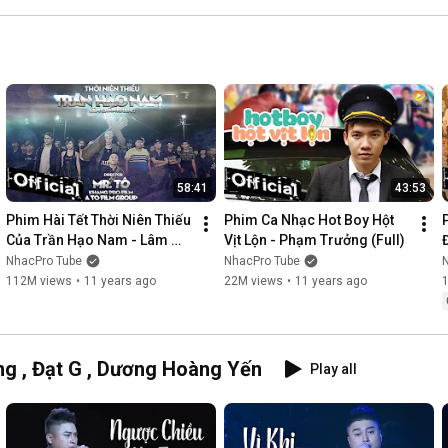
58:41
43:53
Phim Hài Tết Thời Niên Thiếu 
Phim Ca Nhạc Hot Boy Hột 
Của Trần Hạo Nam - Lâm 
Vịt Lộn - Phạm Trưởng (Full)
Chấn Khang [Official]
NhacPro Tube
NhacPro Tube
112M views
•
11 years ago
22M views
•
11 years ago
g , Đạt G , Dương Hoàng Yến
Play all