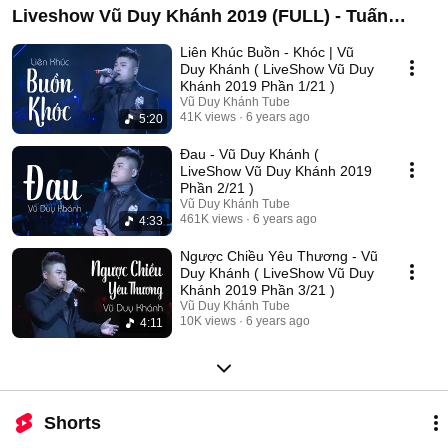
Liveshow Vũ Duy Khánh 2019 (FULL) - Tuấn
Hưng , Đạt G , Dương Hoàng Yến
Liên Khúc Buồn - Khóc | Vũ
Duy Khánh ( LiveShow Vũ Duy
Khánh 2019 Phần 1/21 )
Vũ Duy Khánh Tube
41K views
6 years ago
5:20
Đau - Vũ Duy Khánh (
LiveShow Vũ Duy Khánh 2019
Phần 2/21 )
Vũ Duy Khánh Tube
461K views
6 years ago
4:33
Ngược Chiều Yêu Thương - Vũ
Duy Khánh ( LiveShow Vũ Duy
Khánh 2019 Phần 3/21 )
Vũ Duy Khánh Tube
10K views
6 years ago
4:11
Shorts