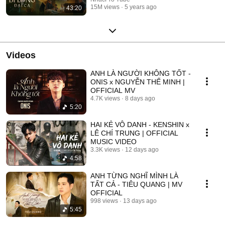
15M views
5 years ago
43:20
Videos
ANH LÀ NGƯỜI KHÔNG TỐT -
ONIS x NGUYỄN THẾ MINH |
OFFICIAL MV
4.7K views
8 days ago
5:20
HAI KẺ VÔ DANH - KENSHIN x
LÊ CHÍ TRUNG | OFFICIAL
MUSIC VIDEO
3.3K views
12 days ago
4:58
ANH TỪNG NGHĨ MÌNH LÀ
TẤT CẢ - TIÊU QUANG | MV
OFFICIAL
998 views
13 days ago
5:45