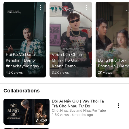
Hai Kẻ Vô Danh - 
Vươn Lên Chính 
Kenshin | Demo 
Mình - Hồ Gia 
Đừng Như Tôi - H
#nhachaymoingay 
Khánh Demo
Phong An | Dem
#tamtrang
4.9K views
3.2K views
2K views
Collaborations
Đời Ai Nấy Giữ | Vậy Thôi Ta
Trả Cho Nhau Tự Do
Chút Nhạc Suy and NhacPro Tube
1.6K views
4 months ago
4:50