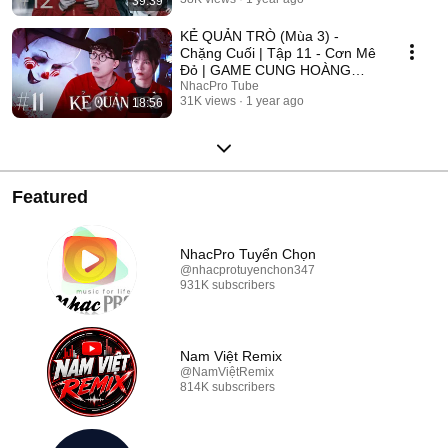
39:39
2025
KẺ QUẢN TRÒ (Mùa 3) -
Chặng Cuối | Tập 11 - Cơn Mê
Đỏ | GAME CUNG HOÀNG
ĐẠO || Web Drama 2025
NhacPro Tube
31K views
1 year ago
18:56
Featured
NhacPro Tuyển Chọn
@nhacprotuyenchon347
931K subscribers
Nam Việt Remix
@NamViệtRemix
814K subscribers