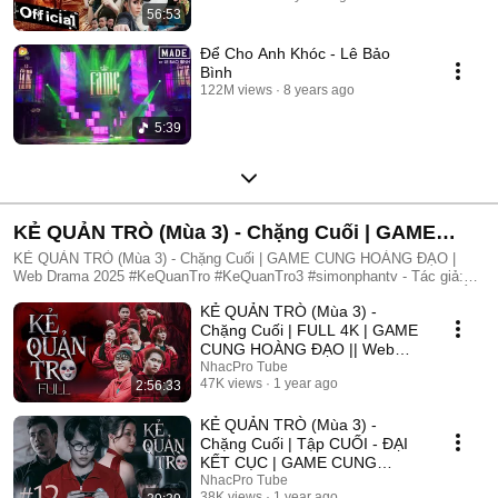
56:53
Để Cho Anh Khóc - Lê Bảo
Bình
122M views
8 years ago
5:39
KẺ QUẢN TRÒ (Mùa 3) - Chặng Cuối | GAME
CUNG HOÀNG ĐẠO | Web Drama 2025
KẺ QUẢN TRÒ (Mùa 3) - Chặng Cuối | GAME CUNG HOÀNG ĐẠO |
Web Drama 2025 #KeQuanTro #KeQuanTro3 #simonphantv - Tác giả:
Simon Phan - Diễn viên: Simon Phan, Bnat, Huỳnh Nhựt, Bảo Ngân, Út
KẺ QUẢN TRÒ (Mùa 3) -
Tâm, Trúc, Khánh Duy ► Một trò chơi kỳ lạ, với mức thưởng tiền tỷ.
Một trò chơi mang hơi hướng của show truyền hình thực tế, nhưng dần
Chặng Cuối | FULL 4K | GAME
trở nên đen tối hơn quà từng vòng. Ai sẽ là người chiến thắng cuối
CUNG HOÀNG ĐẠO || Web
cùng?. Mục đích của KẺ QUẢN TRÒ là gì?. Và gương mặt đằng sau
Drama 2025
NhacPro Tube
chiếc mặt nạ. Tất cả sẽ tiết lộ trong seri web drama KẺ QUẢN TRÒ
47K views
1 year ago
2:56:33
(Mùa 3) Simon Phan _ Anh trai Simon Huỳnh Nhựt _ Diễn viên Huỳnh
Nhựt Bnat _ Ca sĩ Bnat Bảo Ngân _ Cô giáo Bảo Ngân Trúc _ TikToker
KẺ QUẢN TRÒ (Mùa 3) -
Trúc Khánh Duy _ Nghệ sĩ Khánh Duy Simon Phan _ Em trai Cá Hồi
Chặng Cuối | Tập CUỐI - ĐẠI
KẾT CỤC | GAME CUNG
HOÀNG ĐẠO || Web Drama
NhacPro Tube
38K views
1 year ago