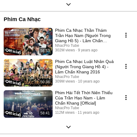
Phim Ca Nhạc
Phim Ca Nhạc Thần Thám
Trần Hạo Nam (Người Trong
Giang Hồ 5) - Lâm Chấn
Khang 2017
NhacPro Tube
302M views
9 years ago
56:53
Phim Ca Nhạc Luật Nhân Quả
(Người Trong Giang Hồ 4) -
Lâm Chấn Khang 2016
NhacPro Tube
309M views
10 years ago
50:38
Phim Hài Tết Thời Niên Thiếu
Của Trần Hạo Nam - Lâm
Chấn Khang [Official]
NhacPro Tube
112M views
11 years ago
58:41