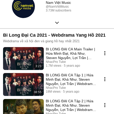
Nam Việt Music
@NamViệtMusic
3.73M subscribers
Bi Long Đại Ca 2021 - Webdrama Yang Hồ 2021
Webdrama về xã hội đen và giang hồ hay nhất 2021
BI LONG ĐẠI CA Main Trailer |
Hứa Minh Đạt, Khả Như,
Steven Nguyễn, Lợi Trần |
Webdrama Yang Hồ 2021
NhacPro Tube
1.7M views
5 years ago
3:23
BI LONG ĐẠI CA Tập 1 | Hứa
Minh Đạt, Khả Như, Steven
Nguyễn, Lợi Trần | Webdrama
Yang Hồ 2021
NhacPro Tube
18M views
5 years ago
38:55
BI LONG ĐẠI CA Tập 2 | Hứa
Minh Đạt, Khả Như, Steven
Nguyễn, Lợi Trần | Webdrama
Yang Hồ 2021
NhacPro Tube