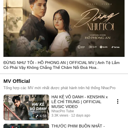
ĐỪNG NHƯ TÔI - HỒ PHONG AN | OFFICIAL MV | Anh Tệ Lắm
Có Phải Vậy Không Chẳng Thể Chăm Nổi Đoá Hoa..
MV Official
Tổng hợp các MV mới nhất được phát hành trên hệ thống NhacPro
HAI KẺ VÔ DANH - KENSHIN x
LÊ CHÍ TRUNG | OFFICIAL
MUSIC VIDEO
NhacPro Tube
3.3K views
12 days ago
4:58
THƯỚC PHIM BUỒN NHẤT -