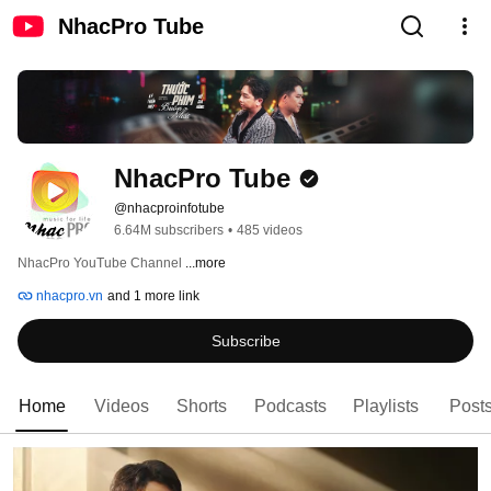
NhacPro Tube
NhacPro Tube
@nhacproinfotube
6.64M subscribers
•
485 videos
NhacPro YouTube Channel 
...more
nhacpro.vn
and 1 more link
Subscribe
Home
Videos
Shorts
Podcasts
Playlists
Post