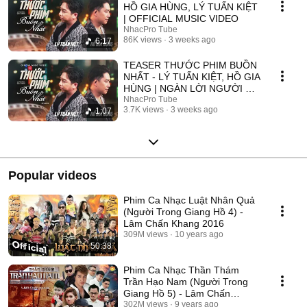
HỒ GIA HÙNG, LÝ TUẤN KIỆT
| OFFICIAL MUSIC VIDEO
NhacPro Tube
86K views
3 weeks ago
6:17
TEASER THƯỚC PHIM BUỒN
NHẤT - LÝ TUẤN KIỆT, HỒ GIA
HÙNG | NGÀN LỜI NGƯỜI ĐÃ
NÓI KHÔNG SAI ....
NhacPro Tube
3.7K views
3 weeks ago
1:07
Popular videos
Phim Ca Nhạc Luật Nhân Quả
(Người Trong Giang Hồ 4) -
Lâm Chấn Khang 2016
309M views
10 years ago
50:38
Phim Ca Nhạc Thần Thám
Trần Hạo Nam (Người Trong
Giang Hồ 5) - Lâm Chấn
Khang 2017
302M views
9 years ago