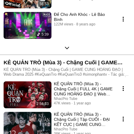
56:53
Để Cho Anh Khóc - Lê Bảo
Bình
122M views
8 years ago
5:39
KẺ QUẢN TRÒ (Mùa 3) - Chặng Cuối | GAME
CUNG HOÀNG ĐẠO | Web Drama 2025
KẺ QUẢN TRÒ (Mùa 3) - Chặng Cuối | GAME CUNG HOÀNG ĐẠO |
Web Drama 2025 #KeQuanTro #KeQuanTro3 #simonphantv - Tác giả:
Simon Phan - Diễn viên: Simon Phan, Bnat, Huỳnh Nhựt, Bảo Ngân, Út
KẺ QUẢN TRÒ (Mùa 3) -
Tâm, Trúc, Khánh Duy ► Một trò chơi kỳ lạ, với mức thưởng tiền tỷ.
Một trò chơi mang hơi hướng của show truyền hình thực tế, nhưng dần
Chặng Cuối | FULL 4K | GAME
trở nên đen tối hơn quà từng vòng. Ai sẽ là người chiến thắng cuối
CUNG HOÀNG ĐẠO || Web
cùng?. Mục đích của KẺ QUẢN TRÒ là gì?. Và gương mặt đằng sau
Drama 2025
NhacPro Tube
chiếc mặt nạ. Tất cả sẽ tiết lộ trong seri web drama KẺ QUẢN TRÒ
47K views
1 year ago
2:56:33
(Mùa 3) Simon Phan _ Anh trai Simon Huỳnh Nhựt _ Diễn viên Huỳnh
Nhựt Bnat _ Ca sĩ Bnat Bảo Ngân _ Cô giáo Bảo Ngân Trúc _ TikToker
KẺ QUẢN TRÒ (Mùa 3) -
Trúc Khánh Duy _ Nghệ sĩ Khánh Duy Simon Phan _ Em trai Cá Hồi
Chặng Cuối | Tập CUỐI - ĐẠI
KẾT CỤC | GAME CUNG
HOÀNG ĐẠO || Web Drama
NhacPro Tube
38K views
1 year ago