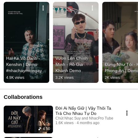
Hai Kẻ Vô Danh - 
Vươn Lên Chính 
Kenshin | Demo 
Mình - Hồ Gia 
Đừng Như Tôi - H
#nhachaymoingay 
Khánh Demo
Phong An | Dem
#tamtrang
4.9K views
3.2K views
2K views
Collaborations
Đời Ai Nấy Giữ | Vậy Thôi Ta
Trả Cho Nhau Tự Do
Chút Nhạc Suy and NhacPro Tube
1.6K views
4 months ago
4:50