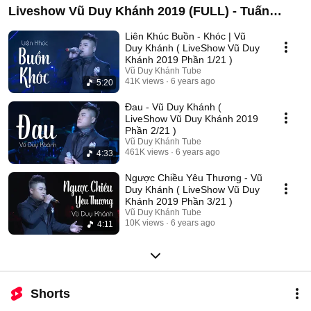
Liveshow Vũ Duy Khánh 2019 (FULL) - Tuấn
Hưng , Đạt G , Dương Hoàng Yến
Liên Khúc Buồn - Khóc | Vũ
Duy Khánh ( LiveShow Vũ Duy
Khánh 2019 Phần 1/21 )
Vũ Duy Khánh Tube
41K views
6 years ago
5:20
Đau - Vũ Duy Khánh (
LiveShow Vũ Duy Khánh 2019
Phần 2/21 )
Vũ Duy Khánh Tube
461K views
6 years ago
4:33
Ngược Chiều Yêu Thương - Vũ
Duy Khánh ( LiveShow Vũ Duy
Khánh 2019 Phần 3/21 )
Vũ Duy Khánh Tube
10K views
6 years ago
4:11
Shorts