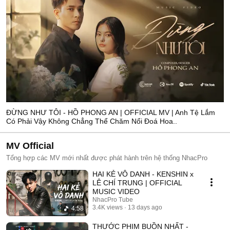
ĐỪNG NHƯ TÔI - HỒ PHONG AN | OFFICIAL MV | Anh Tệ Lắm
Có Phải Vậy Không Chẳng Thể Chăm Nổi Đoá Hoa..
MV Official
Tổng hợp các MV mới nhất được phát hành trên hệ thống NhacPro
HAI KẺ VÔ DANH - KENSHIN x
LÊ CHÍ TRUNG | OFFICIAL
MUSIC VIDEO
NhacPro Tube
3.4K views
13 days ago
4:58
THƯỚC PHIM BUỒN NHẤT -