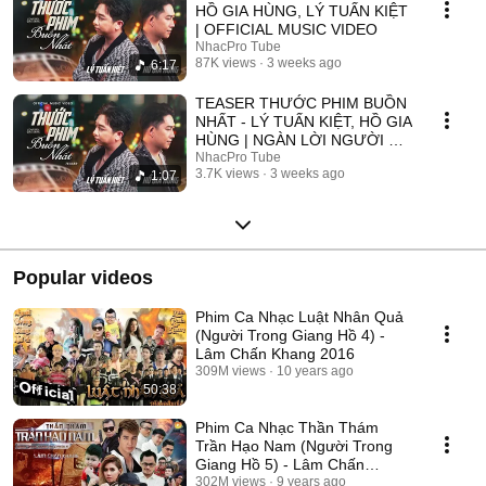
HỒ GIA HÙNG, LÝ TUẤN KIỆT
| OFFICIAL MUSIC VIDEO
NhacPro Tube
87K views
3 weeks ago
6:17
TEASER THƯỚC PHIM BUỒN
NHẤT - LÝ TUẤN KIỆT, HỒ GIA
HÙNG | NGÀN LỜI NGƯỜI ĐÃ
NÓI KHÔNG SAI ....
NhacPro Tube
3.7K views
3 weeks ago
1:07
Popular videos
Phim Ca Nhạc Luật Nhân Quả
(Người Trong Giang Hồ 4) -
Lâm Chấn Khang 2016
309M views
10 years ago
50:38
Phim Ca Nhạc Thần Thám
Trần Hạo Nam (Người Trong
Giang Hồ 5) - Lâm Chấn
Khang 2017
302M views
9 years ago