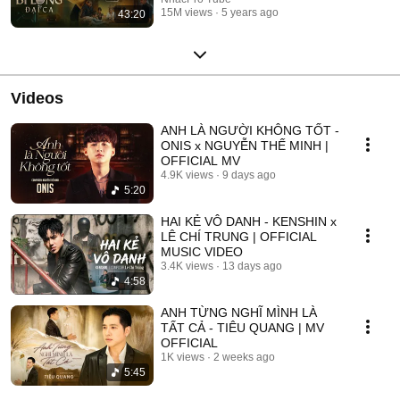
15M views
5 years ago
43:20
Videos
ANH LÀ NGƯỜI KHÔNG TỐT -
ONIS x NGUYỄN THẾ MINH |
OFFICIAL MV
4.9K views
9 days ago
5:20
HAI KẺ VÔ DANH - KENSHIN x
LÊ CHÍ TRUNG | OFFICIAL
MUSIC VIDEO
3.4K views
13 days ago
4:58
ANH TỪNG NGHĨ MÌNH LÀ
TẤT CẢ - TIÊU QUANG | MV
OFFICIAL
1K views
2 weeks ago
5:45