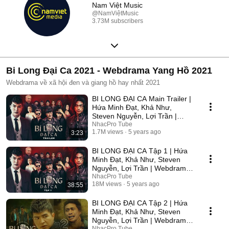
Nam Việt Music
@NamViệtMusic
3.73M subscribers
Bi Long Đại Ca 2021 - Webdrama Yang Hồ 2021
Webdrama về xã hội đen và giang hồ hay nhất 2021
BI LONG ĐẠI CA Main Trailer |
Hứa Minh Đạt, Khả Như,
Steven Nguyễn, Lợi Trần |
Webdrama Yang Hồ 2021
NhacPro Tube
1.7M views
5 years ago
3:23
BI LONG ĐẠI CA Tập 1 | Hứa
Minh Đạt, Khả Như, Steven
Nguyễn, Lợi Trần | Webdrama
Yang Hồ 2021
NhacPro Tube
18M views
5 years ago
38:55
BI LONG ĐẠI CA Tập 2 | Hứa
Minh Đạt, Khả Như, Steven
Nguyễn, Lợi Trần | Webdrama
Yang Hồ 2021
NhacPro Tube