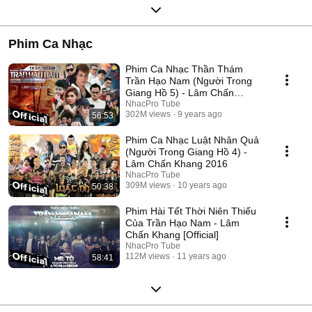
Phim Ca Nhạc
Phim Ca Nhạc Thần Thám
Trần Hạo Nam (Người Trong
Giang Hồ 5) - Lâm Chấn
Khang 2017
NhacPro Tube
302M views
9 years ago
56:53
Phim Ca Nhạc Luật Nhân Quả
(Người Trong Giang Hồ 4) -
Lâm Chấn Khang 2016
NhacPro Tube
309M views
10 years ago
50:38
Phim Hài Tết Thời Niên Thiếu
Của Trần Hạo Nam - Lâm
Chấn Khang [Official]
NhacPro Tube
112M views
11 years ago
58:41