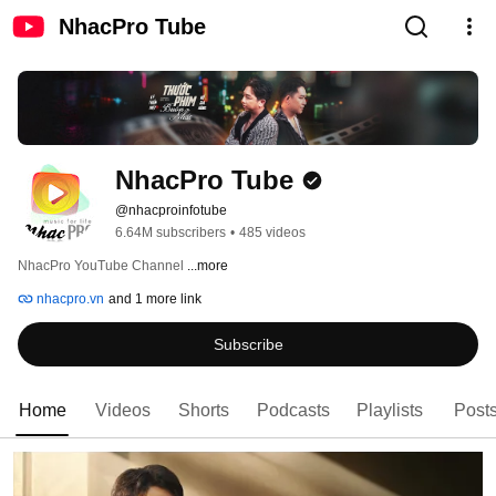
NhacPro Tube
NhacPro Tube
@nhacproinfotube
6.64M subscribers
•
485 videos
NhacPro YouTube Channel 
...more
nhacpro.vn
and 1 more link
Subscribe
Home
Videos
Shorts
Podcasts
Playlists
Post