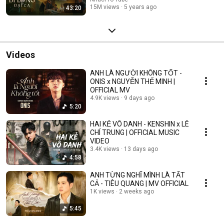
15M views
5 years ago
43:20
Videos
ANH LÀ NGƯỜI KHÔNG TỐT -
ONIS x NGUYỄN THẾ MINH |
OFFICIAL MV
4.9K views
9 days ago
5:20
HAI KẺ VÔ DANH - KENSHIN x LÊ
CHÍ TRUNG | OFFICIAL MUSIC
VIDEO
3.4K views
13 days ago
4:58
ANH TỪNG NGHĨ MÌNH LÀ TẤT
CẢ - TIÊU QUANG | MV OFFICIAL
1K views
2 weeks ago
5:45