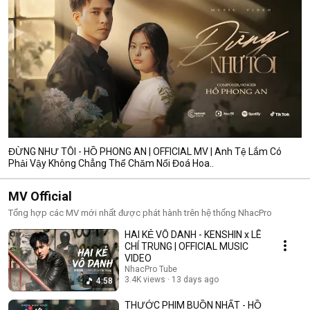
ĐỪNG NHƯ TÔI - HỒ PHONG AN | OFFICIAL MV | Anh Tệ Lắm Có
Phải Vậy Không Chẳng Thể Chăm Nổi Đoá Hoa..
MV Official
Tổng hợp các MV mới nhất được phát hành trên hệ thống NhacPro
HAI KẺ VÔ DANH - KENSHIN x LÊ
CHÍ TRUNG | OFFICIAL MUSIC
VIDEO
NhacPro Tube
3.4K views
13 days ago
4:58
THƯỚC PHIM BUỒN NHẤT - HỒ