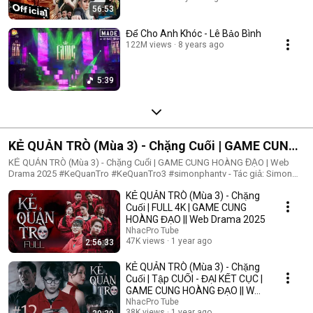
56:53
Để Cho Anh Khóc - Lê Bảo Bình
122M views
8 years ago
5:39
KẺ QUẢN TRÒ (Mùa 3) - Chặng Cuối | GAME CUNG
HOÀNG ĐẠO | Web Drama 2025
KẺ QUẢN TRÒ (Mùa 3) - Chặng Cuối | GAME CUNG HOÀNG ĐẠO | Web
Drama 2025 #KeQuanTro #KeQuanTro3 #simonphantv - Tác giả: Simon
Phan - Diễn viên: Simon Phan, Bnat, Huỳnh Nhựt, Bảo Ngân, Út Tâm, Trúc,
KẺ QUẢN TRÒ (Mùa 3) - Chặng
Khánh Duy ► Một trò chơi kỳ lạ, với mức thưởng tiền tỷ. Một trò chơi
mang hơi hướng của show truyền hình thực tế, nhưng dần trở nên đen tối
Cuối | FULL 4K | GAME CUNG
hơn quà từng vòng. Ai sẽ là người chiến thắng cuối cùng?. Mục đích của
HOÀNG ĐẠO || Web Drama 2025
KẺ QUẢN TRÒ là gì?. Và gương mặt đằng sau chiếc mặt nạ. Tất cả sẽ tiết
NhacPro Tube
lộ trong seri web drama KẺ QUẢN TRÒ (Mùa 3) Simon Phan _ Anh trai
47K views
1 year ago
2:56:33
Simon Huỳnh Nhựt _ Diễn viên Huỳnh Nhựt Bnat _ Ca sĩ Bnat Bảo Ngân _
Cô giáo Bảo Ngân Trúc _ TikToker Trúc Khánh Duy _ Nghệ sĩ Khánh Duy
KẺ QUẢN TRÒ (Mùa 3) - Chặng
Simon Phan _ Em trai Cá Hồi
Cuối | Tập CUỐI - ĐẠI KẾT CỤC |
GAME CUNG HOÀNG ĐẠO || Web
Drama 2025
NhacPro Tube
38K views
1 year ago