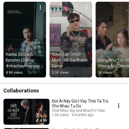
Hai Kẻ Vô Danh - 
Vươn Lên Chính 
Kenshin | Demo 
Mình - Hồ Gia Khánh 
Đừng Như Tôi - Hồ
#nhachaymoingay 
Demo
Phong An | Dem
#tamtrang
4.9K views
3.2K views
2K views
Collaborations
Đời Ai Nấy Giữ | Vậy Thôi Ta Trả
Cho Nhau Tự Do
Chút Nhạc Suy and NhacPro Tube
1.6K views
4 months ago
4:50