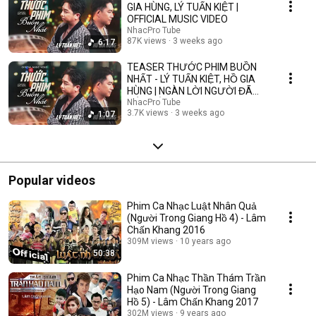
GIA HÙNG, LÝ TUẤN KIỆT |
OFFICIAL MUSIC VIDEO
NhacPro Tube
87K views
3 weeks ago
6:17
TEASER THƯỚC PHIM BUỒN
NHẤT - LÝ TUẤN KIỆT, HỒ GIA
HÙNG | NGÀN LỜI NGƯỜI ĐÃ
NÓI KHÔNG SAI ....
NhacPro Tube
3.7K views
3 weeks ago
1:07
Popular videos
Phim Ca Nhạc Luật Nhân Quả
(Người Trong Giang Hồ 4) - Lâm
Chấn Khang 2016
309M views
10 years ago
50:38
Phim Ca Nhạc Thần Thám Trần
Hạo Nam (Người Trong Giang
Hồ 5) - Lâm Chấn Khang 2017
302M views
9 years ago