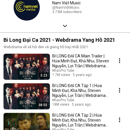
Nam Việt Music
@NamViệtMusic
3.73M subscribers
Bi Long Đại Ca 2021 - Webdrama Yang Hồ 2021
Webdrama về xã hội đen và giang hồ hay nhất 2021
BI LONG ĐẠI CA Main Trailer |
Hứa Minh Đạt, Khả Như, Steven
Nguyễn, Lợi Trần | Webdrama
Yang Hồ 2021
NhacPro Tube
1.7M views
5 years ago
3:23
BI LONG ĐẠI CA Tập 1 | Hứa
Minh Đạt, Khả Như, Steven
Nguyễn, Lợi Trần | Webdrama
Yang Hồ 2021
NhacPro Tube
18M views
5 years ago
38:55
BI LONG ĐẠI CA Tập 2 | Hứa
Minh Đạt, Khả Như, Steven
Nguyễn, Lợi Trần | Webdrama
Yang Hồ 2021
NhacPro Tube