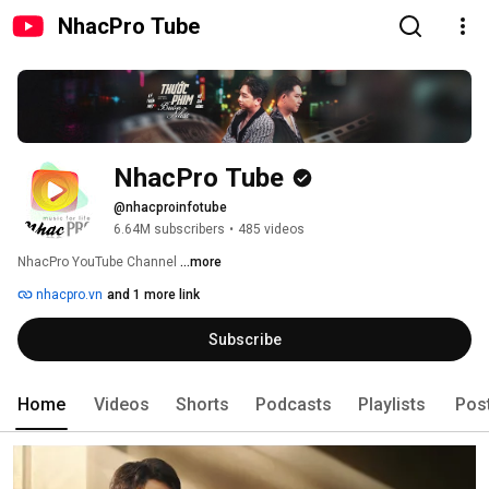
NhacPro Tube
NhacPro Tube
@nhacproinfotube
6.64M subscribers
•
485 videos
NhacPro YouTube Channel 
...more
nhacpro.vn
and 1 more link
Subscribe
Home
Videos
Shorts
Podcasts
Playlists
Pos