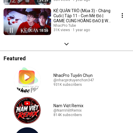
39:39
KẺ QUẢN TRÒ (Mùa 3) - Chặng
Cuối | Tập 11 - Cơn Mê Đỏ |
GAME CUNG HOÀNG ĐẠO || Web
Drama 2025
NhacPro Tube
31K views
1 year ago
18:56
Featured
NhacPro Tuyển Chọn
@nhacprotuyenchon347
931K subscribers
Nam Việt Remix
@NamViệtRemix
814K subscribers