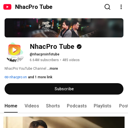
NhacPro Tube
NhacPro Tube
@nhacproinfotube
6.64M subscribers
•
485 videos
NhacPro YouTube Channel 
...more
nhacpro.vn
and 1 more link
Subscribe
Home
Videos
Shorts
Podcasts
Playlists
Pos