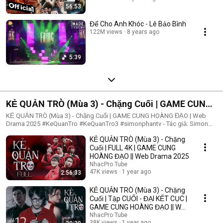
56:53
Để Cho Anh Khóc - Lê Bảo Bình
122M views
8 years ago
5:39
KẺ QUẢN TRÒ (Mùa 3) - Chặng Cuối | GAME CUNG
HOÀNG ĐẠO | Web Drama 2025
KẺ QUẢN TRÒ (Mùa 3) - Chặng Cuối | GAME CUNG HOÀNG ĐẠO | Web
Drama 2025 #KeQuanTro #KeQuanTro3 #simonphantv - Tác giả: Simon
Phan - Diễn viên: Simon Phan, Bnat, Huỳnh Nhựt, Bảo Ngân, Út Tâm, Trúc,
KẺ QUẢN TRÒ (Mùa 3) - Chặng
Khánh Duy ► Một trò chơi kỳ lạ, với mức thưởng tiền tỷ. Một trò chơi
mang hơi hướng của show truyền hình thực tế, nhưng dần trở nên đen tối
Cuối | FULL 4K | GAME CUNG
hơn quà từng vòng. Ai sẽ là người chiến thắng cuối cùng?. Mục đích của
HOÀNG ĐẠO || Web Drama 2025
KẺ QUẢN TRÒ là gì?. Và gương mặt đằng sau chiếc mặt nạ. Tất cả sẽ tiết
NhacPro Tube
lộ trong seri web drama KẺ QUẢN TRÒ (Mùa 3) Simon Phan _ Anh trai
47K views
1 year ago
2:56:33
Simon Huỳnh Nhựt _ Diễn viên Huỳnh Nhựt Bnat _ Ca sĩ Bnat Bảo Ngân _
Cô giáo Bảo Ngân Trúc _ TikToker Trúc Khánh Duy _ Nghệ sĩ Khánh Duy
KẺ QUẢN TRÒ (Mùa 3) - Chặng
Simon Phan _ Em trai Cá Hồi
Cuối | Tập CUỐI - ĐẠI KẾT CỤC |
GAME CUNG HOÀNG ĐẠO || Web
Drama 2025
NhacPro Tube
38K views
1 year ago