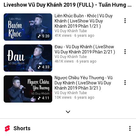
Liveshow Vũ Duy Khánh 2019 (FULL) - Tuấn Hưng ,
Đạt G , Dương Hoàng Yến
Liên Khúc Buồn - Khóc | Vũ Duy
Khánh ( LiveShow Vũ Duy
Khánh 2019 Phần 1/21 )
Vũ Duy Khánh Tube
41K views
6 years ago
5:20
Đau - Vũ Duy Khánh ( LiveShow
Vũ Duy Khánh 2019 Phần 2/21 )
Vũ Duy Khánh Tube
461K views
6 years ago
4:33
Ngược Chiều Yêu Thương - Vũ
Duy Khánh ( LiveShow Vũ Duy
Khánh 2019 Phần 3/21 )
Vũ Duy Khánh Tube
10K views
6 years ago
4:11
Shorts