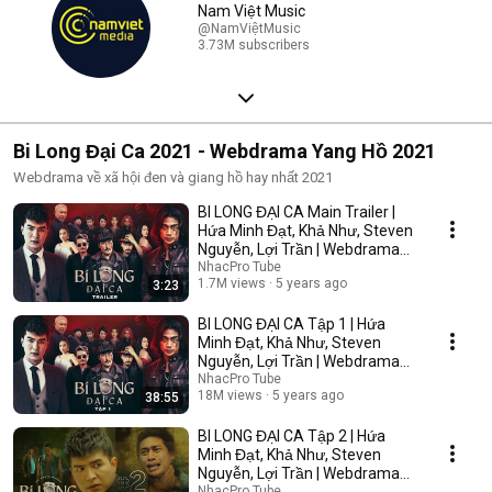
Nam Việt Music
@NamViệtMusic
3.73M subscribers
Bi Long Đại Ca 2021 - Webdrama Yang Hồ 2021
Webdrama về xã hội đen và giang hồ hay nhất 2021
BI LONG ĐẠI CA Main Trailer |
Hứa Minh Đạt, Khả Như, Steven
Nguyễn, Lợi Trần | Webdrama
Yang Hồ 2021
NhacPro Tube
1.7M views
5 years ago
3:23
BI LONG ĐẠI CA Tập 1 | Hứa
Minh Đạt, Khả Như, Steven
Nguyễn, Lợi Trần | Webdrama
Yang Hồ 2021
NhacPro Tube
18M views
5 years ago
38:55
BI LONG ĐẠI CA Tập 2 | Hứa
Minh Đạt, Khả Như, Steven
Nguyễn, Lợi Trần | Webdrama
Yang Hồ 2021
NhacPro Tube