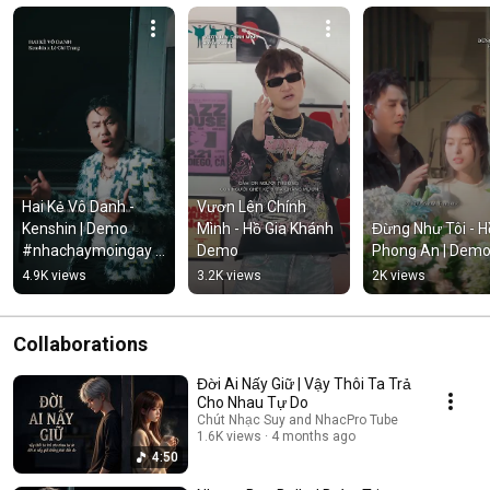
Hai Kẻ Vô Danh - 
Vươn Lên Chính 
Kenshin | Demo 
Mình - Hồ Gia Khánh 
Đừng Như Tôi - Hồ
#nhachaymoingay 
Demo
Phong An | Dem
#tamtrang
4.9K views
3.2K views
2K views
Collaborations
Đời Ai Nấy Giữ | Vậy Thôi Ta Trả
Cho Nhau Tự Do
Chút Nhạc Suy and NhacPro Tube
1.6K views
4 months ago
4:50