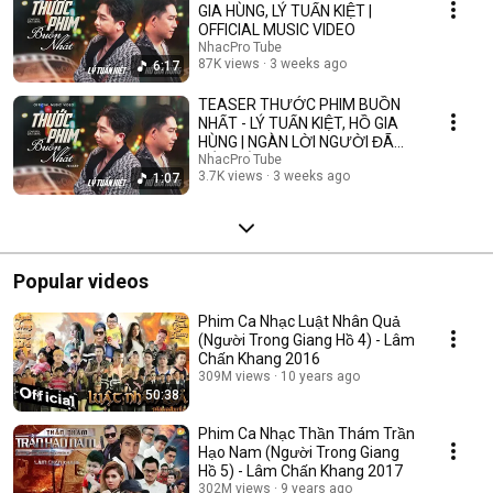
GIA HÙNG, LÝ TUẤN KIỆT |
OFFICIAL MUSIC VIDEO
NhacPro Tube
87K views
3 weeks ago
6:17
TEASER THƯỚC PHIM BUỒN
NHẤT - LÝ TUẤN KIỆT, HỒ GIA
HÙNG | NGÀN LỜI NGƯỜI ĐÃ
NÓI KHÔNG SAI ....
NhacPro Tube
3.7K views
3 weeks ago
1:07
Popular videos
Phim Ca Nhạc Luật Nhân Quả
(Người Trong Giang Hồ 4) - Lâm
Chấn Khang 2016
309M views
10 years ago
50:38
Phim Ca Nhạc Thần Thám Trần
Hạo Nam (Người Trong Giang
Hồ 5) - Lâm Chấn Khang 2017
302M views
9 years ago