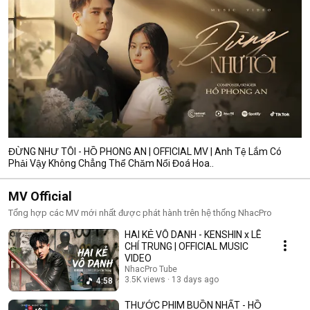
ĐỪNG NHƯ TÔI - HỒ PHONG AN | OFFICIAL MV | Anh Tệ Lắm Có
Phải Vậy Không Chẳng Thể Chăm Nổi Đoá Hoa..
MV Official
Tổng hợp các MV mới nhất được phát hành trên hệ thống NhacPro
HAI KẺ VÔ DANH - KENSHIN x LÊ
CHÍ TRUNG | OFFICIAL MUSIC
VIDEO
NhacPro Tube
3.5K views
13 days ago
4:58
THƯỚC PHIM BUỒN NHẤT - HỒ