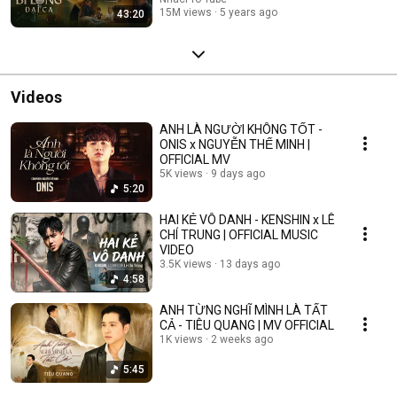
15M views
5 years ago
43:20
Videos
ANH LÀ NGƯỜI KHÔNG TỐT -
ONIS x NGUYỄN THẾ MINH |
OFFICIAL MV
5K views
9 days ago
5:20
HAI KẺ VÔ DANH - KENSHIN x LÊ
CHÍ TRUNG | OFFICIAL MUSIC
VIDEO
3.5K views
13 days ago
4:58
ANH TỪNG NGHĨ MÌNH LÀ TẤT
CẢ - TIÊU QUANG | MV OFFICIAL
1K views
2 weeks ago
5:45