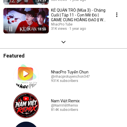
39:39
KẺ QUẢN TRÒ (Mùa 3) - Chặng
Cuối | Tập 11 - Cơn Mê Đỏ |
GAME CUNG HOÀNG ĐẠO || Web
Drama 2025
NhacPro Tube
31K views
1 year ago
18:56
Featured
NhacPro Tuyển Chọn
@nhacprotuyenchon347
931K subscribers
Nam Việt Remix
@NamViệtRemix
814K subscribers