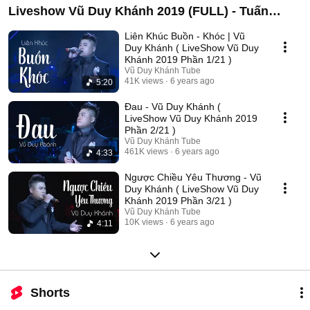
Liveshow Vũ Duy Khánh 2019 (FULL) - Tuấn
Hưng , Đạt G , Dương Hoàng Yến
Liên Khúc Buồn - Khóc | Vũ
Duy Khánh ( LiveShow Vũ Duy
Khánh 2019 Phần 1/21 )
Vũ Duy Khánh Tube
41K views
6 years ago
5:20
Đau - Vũ Duy Khánh (
LiveShow Vũ Duy Khánh 2019
Phần 2/21 )
Vũ Duy Khánh Tube
461K views
6 years ago
4:33
Ngược Chiều Yêu Thương - Vũ
Duy Khánh ( LiveShow Vũ Duy
Khánh 2019 Phần 3/21 )
Vũ Duy Khánh Tube
10K views
6 years ago
4:11
Shorts