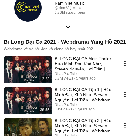
Nam Việt Music
@NamViệtMusic
3.73M subscribers
Bi Long Đại Ca 2021 - Webdrama Yang Hồ 2021
Webdrama về xã hội đen và giang hồ hay nhất 2021
BI LONG ĐẠI CA Main Trailer |
Hứa Minh Đạt, Khả Như,
Steven Nguyễn, Lợi Trần |
Webdrama Yang Hồ 2021
NhacPro Tube
1.7M views
5 years ago
3:23
BI LONG ĐẠI CA Tập 1 | Hứa
Minh Đạt, Khả Như, Steven
Nguyễn, Lợi Trần | Webdrama
Yang Hồ 2021
NhacPro Tube
18M views
5 years ago
38:55
BI LONG ĐẠI CA Tập 2 | Hứa
Minh Đạt, Khả Như, Steven
Nguyễn, Lợi Trần | Webdrama
Yang Hồ 2021
NhacPro Tube