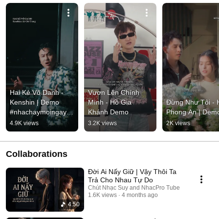
Hai Kẻ Vô Danh - 
Vươn Lên Chính 
Kenshin | Demo 
Mình - Hồ Gia 
Đừng Như Tôi - H
#nhachaymoingay 
Khánh Demo
Phong An | Dem
#tamtrang
4.9K views
3.2K views
2K views
Collaborations
Đời Ai Nấy Giữ | Vậy Thôi Ta
Trả Cho Nhau Tự Do
Chút Nhạc Suy and NhacPro Tube
1.6K views
4 months ago
4:50