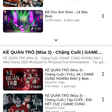
56:53
Để Cho Anh Khóc - Lê Bảo
Bình
122M views
8 years ago
5:39
KẺ QUẢN TRÒ (Mùa 3) - Chặng Cuối | GAME
CUNG HOÀNG ĐẠO | Web Drama 2025
KẺ QUẢN TRÒ (Mùa 3) - Chặng Cuối | GAME CUNG HOÀNG ĐẠO |
Web Drama 2025 #KeQuanTro #KeQuanTro3 #simonphantv - Tác giả:
Simon Phan - Diễn viên: Simon Phan, Bnat, Huỳnh Nhựt, Bảo Ngân, Út
KẺ QUẢN TRÒ (Mùa 3) -
Tâm, Trúc, Khánh Duy ► Một trò chơi kỳ lạ, với mức thưởng tiền tỷ.
Một trò chơi mang hơi hướng của show truyền hình thực tế, nhưng dần
Chặng Cuối | FULL 4K | GAME
trở nên đen tối hơn quà từng vòng. Ai sẽ là người chiến thắng cuối
CUNG HOÀNG ĐẠO || Web
cùng?. Mục đích của KẺ QUẢN TRÒ là gì?. Và gương mặt đằng sau
Drama 2025
NhacPro Tube
chiếc mặt nạ. Tất cả sẽ tiết lộ trong seri web drama KẺ QUẢN TRÒ
47K views
1 year ago
2:56:33
(Mùa 3) Simon Phan _ Anh trai Simon Huỳnh Nhựt _ Diễn viên Huỳnh
Nhựt Bnat _ Ca sĩ Bnat Bảo Ngân _ Cô giáo Bảo Ngân Trúc _ TikToker
KẺ QUẢN TRÒ (Mùa 3) -
Trúc Khánh Duy _ Nghệ sĩ Khánh Duy Simon Phan _ Em trai Cá Hồi
Chặng Cuối | Tập CUỐI - ĐẠI
KẾT CỤC | GAME CUNG
HOÀNG ĐẠO || Web Drama
NhacPro Tube
38K views
1 year ago