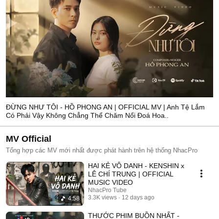
ĐỪNG NHƯ TÔI - HỒ PHONG AN | OFFICIAL MV | Anh Tệ Lắm
Có Phải Vậy Không Chẳng Thể Chăm Nổi Đoá Hoa..
MV Official
Tổng hợp các MV mới nhất được phát hành trên hệ thống NhacPro
HAI KẺ VÔ DANH - KENSHIN x
LÊ CHÍ TRUNG | OFFICIAL
MUSIC VIDEO
NhacPro Tube
3.3K views
12 days ago
4:58
THƯỚC PHIM BUỒN NHẤT -