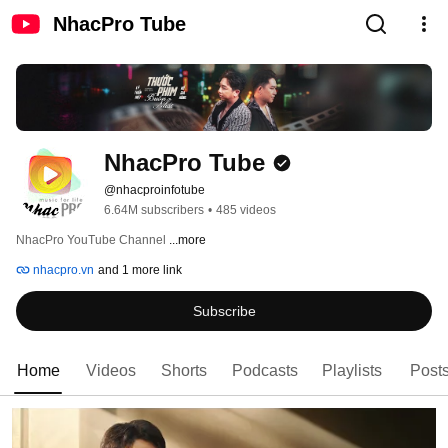
NhacPro Tube
NhacPro Tube
@nhacproinfotube
6.64M subscribers
•
485 videos
NhacPro YouTube Channel 
...more
nhacpro.vn
and 1 more link
Subscribe
Home
Videos
Shorts
Podcasts
Playlists
Post