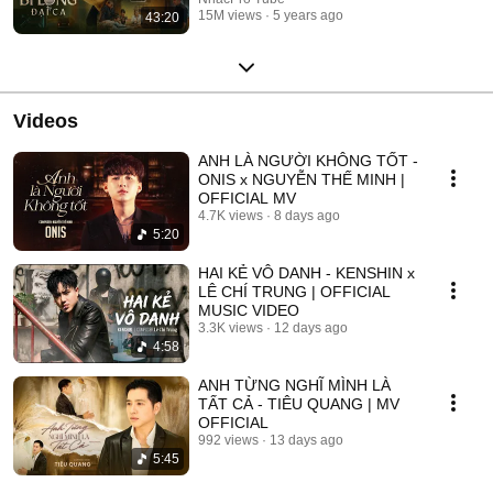
15M views
5 years ago
43:20
Videos
ANH LÀ NGƯỜI KHÔNG TỐT -
ONIS x NGUYỄN THẾ MINH |
OFFICIAL MV
4.7K views
8 days ago
5:20
HAI KẺ VÔ DANH - KENSHIN x
LÊ CHÍ TRUNG | OFFICIAL
MUSIC VIDEO
3.3K views
12 days ago
4:58
ANH TỪNG NGHĨ MÌNH LÀ
TẤT CẢ - TIÊU QUANG | MV
OFFICIAL
992 views
13 days ago
5:45