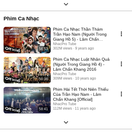
Phim Ca Nhạc
Phim Ca Nhạc Thần Thám
Trần Hạo Nam (Người Trong
Giang Hồ 5) - Lâm Chấn
Khang 2017
NhacPro Tube
302M views
9 years ago
56:53
Phim Ca Nhạc Luật Nhân Quả
(Người Trong Giang Hồ 4) -
Lâm Chấn Khang 2016
NhacPro Tube
309M views
10 years ago
50:38
Phim Hài Tết Thời Niên Thiếu
Của Trần Hạo Nam - Lâm
Chấn Khang [Official]
NhacPro Tube
112M views
11 years ago
58:41