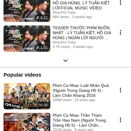
HỒ GIA HÙNG, LÝ TUẤN KIỆT
| OFFICIAL MUSIC VIDEO
NhacPro Tube
86K views
3 weeks ago
6:17
TEASER THƯỚC PHIM BUỒN
NHẤT - LÝ TUẤN KIỆT, HỒ GIA
HÙNG | NGÀN LỜI NGƯỜI ĐÃ
NÓI KHÔNG SAI ....
NhacPro Tube
3.7K views
3 weeks ago
1:07
Popular videos
Phim Ca Nhạc Luật Nhân Quả
(Người Trong Giang Hồ 4) -
Lâm Chấn Khang 2016
309M views
10 years ago
50:38
Phim Ca Nhạc Thần Thám
Trần Hạo Nam (Người Trong
Giang Hồ 5) - Lâm Chấn
Khang 2017
302M views
9 years ago