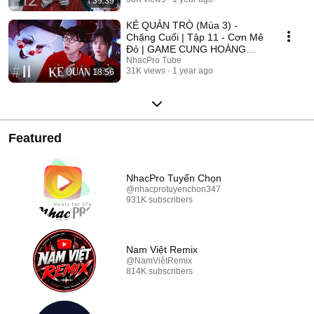
39:39
2025
KẺ QUẢN TRÒ (Mùa 3) -
Chặng Cuối | Tập 11 - Cơn Mê
Đỏ | GAME CUNG HOÀNG
ĐẠO || Web Drama 2025
NhacPro Tube
31K views
1 year ago
18:56
Featured
NhacPro Tuyển Chọn
@nhacprotuyenchon347
931K subscribers
Nam Việt Remix
@NamViệtRemix
814K subscribers